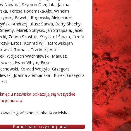
aw Nowara
,
Szymon Orzędała
,
Janina
ska
,
Teresa Podemska-Abt
,
Wilhelm
zyński
,
Paweł J. Rogowski
,
Aleksander
zyński
,
Andrzej Juliusz Sarwa
,
Barry Sheehy
,
 Sheehy
,
Marek Sołtysik
,
Jan Strządała
,
Jacek
cki
,
Zenon Szostak
,
Krzysztof Śliwka
,
Józefa
rczyk-Latos
,
Konrad W. Tatarowski
,
Jan
owski
,
Tomasz Trzciński
,
Artur
ek
,
Wojciech Wachniewski
,
Mariusz
łowski
,
Ewan Whyte
,
Piotr
iechowski
,
Konrad Wojtyła
,
Grzegorz
lewski
,
Joanna Ziembińska - Kurek
,
Grzegorz
ecki
iknięciu nazwiska pokazują się wszystkie
kacje autora
owanie graficzne: Hanka Kościelska
Pomóż nam utrzymać portal