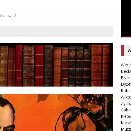
entecki – Dziennik – Wyspy Kanaryjskie
FELIETON
ura
0
Ż
A
Włod
Beck
Brako
Dyże
Robe
Wikt
Zych
Gabri
Kiepu
Kucz
Musz