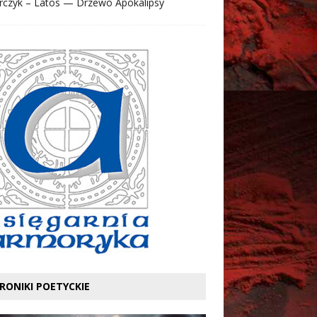
rczyk – Latos — Drzewo Apokalipsy
RONIKI POETYCKIE