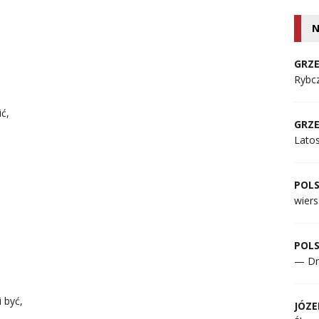
N
GRZE
Rybcz
ć,
GRZE
Lato
POL
wiers
POL
— Dr
 być,
JÓZE