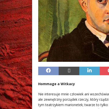
Hommage a Witkacy
Nie interesuje mnie człowiek ani wszechświa
ale zewnętrzny porządek rzeczy, który rządzi
tym teatrzykiem marionetek; twarze to tylko