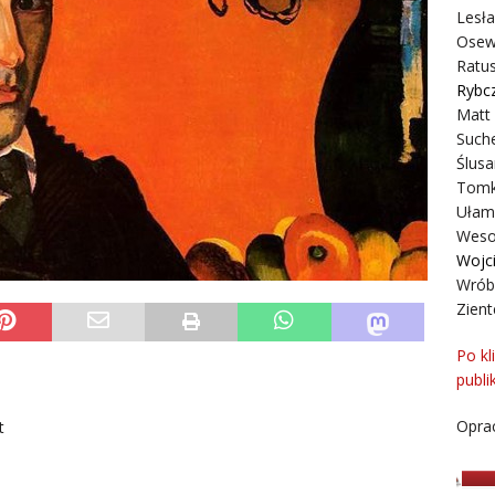
Lesł
Osew
Ratus
Rybc
Matt
Suche
Ślusa
Tomk
Ułam
Weso
Wojc
Wrób
Zient
Po kl
publi
Oprac
t