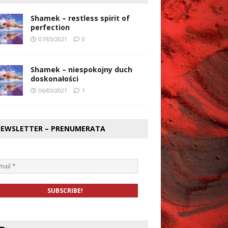
Shamek – restless spirit of
perfection
07/03/2021
0
Shamek – niespokojny duch
doskonałości
06/03/2021
1
EWSLETTER – PRENUMERATA