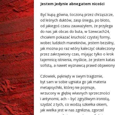
Jestem jedynie abnegatem nicości
Być kupą gówna, toczoną przez chrząszcze,
od leśnych duktów, zasp śniegu, po błoto,
od jakiegoś czasu zauważyłem, że przylega
do nas jak obcas do buta, w Szewcach24,
chciałem pokazać kruchość czystej formy,
wobec ludzkich manekinów, jestem bezsilny,
jak można po raz wtóry kaleczyć okaleczony
przez zakrzywiony czas, mijając tylko o krok
tajemnicę istnienia, myślicie, że jestem katas
sofistą, a nawet wyznawcą prawd objawiony
Człowiek, pęknięty w swym tragizmie,
byt sam w sobie ugniata go jak materia
metapsychiki, której nie pojmuje,
wrzucony w głębię własnych sprzeczności
i antynomii, ach − być zgryźliwym ironistą,
szydzić z tych, co wodzą szkiełka okiem,
jak wielka jest w nas zgnilizna, zgorzel