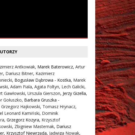
UTORZY
zimierz Antkowiak,
Marek Baterowicz
,
Artur
er
,
Dariusz Bitner
,
Kazimierz
niecki
,
Bogusław Dąbrowa - Kostka
,
Marek
wski
,
Adam Fiala
,
Agata Foltyn,
Lech Galicki
,
rt Gawłowski
,
Urszula Gierszon
,
Jerzy Gizella
,
or Gołuszko
,
Barbara Gruszka -
,
Grzegorz Hajkowski
,
Tomasz Hrynacz
,
el Leonard Kamiński
,
Dominik
ra
,
Grzegorz Kozyra
,
Krzysztof
kowski
,
Zbigniew Masternak
,
Dariusz
er
,
Krzysztof Niewrzęda
,
Jadwiga Nowak
,