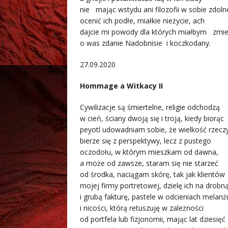
nie mając wstydu ani filozofii w sobie zdoln
ocenić ich podłe, miałkie nieżycie, ach
dajcie mi powody dla których miałbym zmie
o was zdanie Nadobnisie i koczkodany.
27.09.2020
Hommage a Witkacy II
Cywilizacje są śmiertelne, religie odchodzą
w cień, ściany dwoją się i troją, kiedy biorąc
peyotl udowadniam sobie, że wielkość rzecz
bierze się z perspektywy, lecz z pustego
oczodołu, w którym mieszkam od dawna,
a może od zawsze, staram się nie starzeć
od środka, naciągam skórę, tak jak klientów
mojej firmy portretowej, dzielę ich na drobn
i grubą fakturę, pastele w odcieniach melanż
i nicości, którą retuszuję w zależności
od portfela lub fizjonomii, mając lat dziesięć