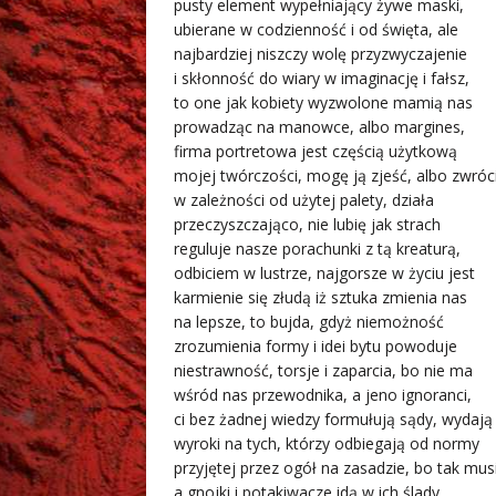
pusty element wypełniający żywe maski,
ubierane w codzienność i od święta, ale
najbardziej niszczy wolę przyzwyczajenie
i skłonność do wiary w imaginację i fałsz,
to one jak kobiety wyzwolone mamią nas
prowadząc na manowce, albo margines,
firma portretowa jest częścią użytkową
mojej twórczości, mogę ją zjeść, albo zwróci
w zależności od użytej palety, działa
przeczyszczająco, nie lubię jak strach
reguluje nasze porachunki z tą kreaturą,
odbiciem w lustrze, najgorsze w życiu jest
karmienie się złudą iż sztuka zmienia nas
na lepsze, to bujda, gdyż niemożność
zrozumienia formy i idei bytu powoduje
niestrawność, torsje i zaparcia, bo nie ma
wśród nas przewodnika, a jeno ignoranci,
ci bez żadnej wiedzy formułują sądy, wydają
wyroki na tych, którzy odbiegają od normy
przyjętej przez ogół na zasadzie, bo tak musi
a gnojki i potakiwacze idą w ich ślady