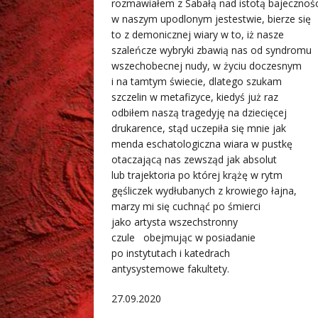
rozmawiałem z Sabałą nad istotą bajecznośc
w naszym upodlonym jestestwie, bierze się
to z demonicznej wiary w to, iż nasze
szaleńcze wybryki zbawią nas od syndromu
wszechobecnej nudy, w życiu doczesnym
i na tamtym świecie, dlatego szukam
szczelin w metafizyce, kiedyś już raz
odbiłem naszą tragedyję na dziecięcej
drukarence, stąd uczepiła się mnie jak
menda eschatologiczna wiara w pustkę
otaczającą nas zewsząd jak absolut
lub trajektoria po której krążę w rytm
gęśliczek wydłubanych z krowiego łajna,
marzy mi się cuchnąć po śmierci
jako artysta wszechstronny
czule obejmując w posiadanie
po instytutach i katedrach
antysystemowe fakultety.
27.09.2020