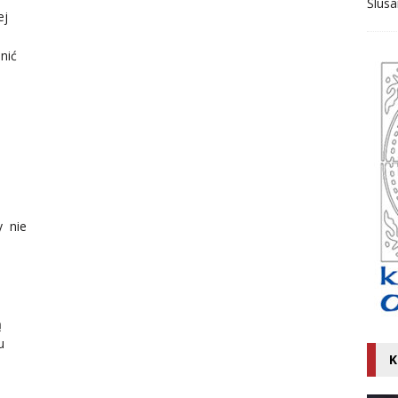
Ślusa
ej
nić
y nie
ą
u
K