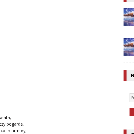
N
wiata,
 czy pogarda,
onad marmury,