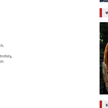
W
ch,
trofistą,
ch.
S