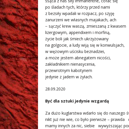
ssąca z nas siły immanentne, cofać się
po śladach tych, którzy przed nami
z bezsiły wpadali w rozpacz, po szyję
zanurzeni we własnych majakach, ach
− sączyć krew waszą, zmieszaną z kwasem
lizergowym, appendixem i morfiną,
życie boli jak śmiech ukrzyżowany
na golgocie, a ludy wiją się w konwulsjach,
w wężowym uścisku beznadziei,
a może jestem abnegatem nicości,
zakładnikiem nienasycenia,
przewrotnym kabotynem
jedynie z jadem w żyłach.
28.09.2020
Być dla sztuki jedynie wzgardą
Za dużo kuglarstwa wdarło się do naszego ś
nikt już nie wie, co było pierwsze – prawda
mamy innych za nic, siebie wywyższając p