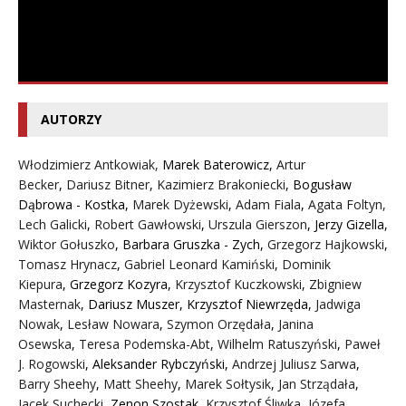
AUTORZY
Włodzimierz Antkowiak,
Marek Baterowicz
,
Artur
Becker
,
Dariusz Bitner
,
Kazimierz Brakoniecki
,
Bogusław
Dąbrowa - Kostka
,
Marek Dyżewski
,
Adam Fiala
,
Agata Foltyn,
Lech Galicki
,
Robert Gawłowski
,
Urszula Gierszon
,
Jerzy Gizella
,
Wiktor Gołuszko
,
Barbara Gruszka - Zych
,
Grzegorz Hajkowski
,
Tomasz Hrynacz
,
Gabriel Leonard Kamiński
,
Dominik
Kiepura
,
Grzegorz Kozyra
,
Krzysztof Kuczkowski
,
Zbigniew
Masternak
,
Dariusz Muszer
,
Krzysztof Niewrzęda
,
Jadwiga
Nowak
,
Lesław Nowara
,
Szymon Orzędała
,
Janina
Osewska
,
Teresa Podemska-Abt
,
Wilhelm Ratuszyński
,
Paweł
J. Rogowski
,
Aleksander Rybczyński
,
Andrzej Juliusz Sarwa
,
Barry Sheehy
,
Matt Sheehy
,
Marek Sołtysik
,
Jan Strządała
,
Jacek Suchecki
,
Zenon Szostak
,
Krzysztof Śliwka
,
Józefa