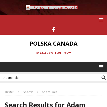
Pomóż nam utrzymać portal
POLSKA CANADA
MAGAZYN TWÓRCZY
HOME
Search
Adam Fiala
Search Results for
Adam