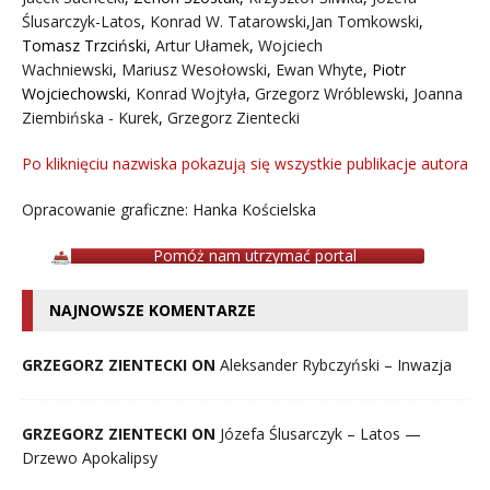
Ślusarczyk-Latos
,
Konrad W. Tatarowski
,
Jan Tomkowski
,
Tomasz Trzciński
,
Artur Ułamek
,
Wojciech
Wachniewski
,
Mariusz Wesołowski
,
Ewan Whyte
,
Piotr
Wojciechowski
,
Konrad Wojtyła
,
Grzegorz Wróblewski
,
Joanna
Ziembińska - Kurek
,
Grzegorz Zientecki
Po kliknięciu nazwiska pokazują się wszystkie publikacje autora
Opracowanie graficzne: Hanka Kościelska
Pomóż nam utrzymać portal
NAJNOWSZE KOMENTARZE
GRZEGORZ ZIENTECKI ON
Aleksander Rybczyński – Inwazja
GRZEGORZ ZIENTECKI ON
Józefa Ślusarczyk – Latos —
Drzewo Apokalipsy