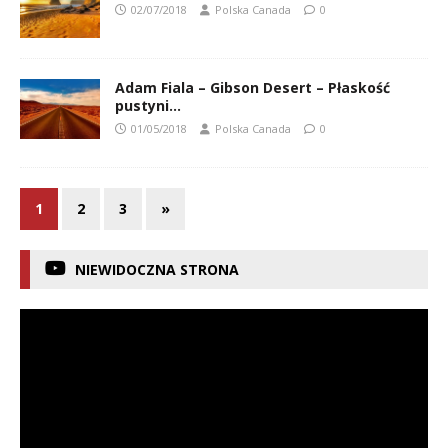
02/07/2018
Polska Canada
0
Adam Fiala – Gibson Desert – Płaskość
pustyni…
01/05/2018
Polska Canada
0
1
2
3
»
NIEWIDOCZNA STRONA