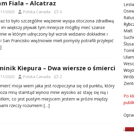
m Fiala – Alcatraz
Lesł
Osew
/11/2020
Polska Canada
0
Ratus
raz to było szczególne więzienie wyspa otoczona zdradliwą
Rybc
im większy pływak tym mniejsze mógłby mieć szanse
Matt
enie w którym udręczony był wzrok widziano dokładnie i
Suche
i San Francisko więźniowie mieli pomysły potrafili przylepić
Ślusa
]
Tomk
Ułam
Weso
inik Kiepura – Dwa wiersze o śmierci
Wojc
/11/2020
Polska Canada
2
Wrób
Zient
mierć moja wiem jaka jest rozpoczyna się od punktu, który
poza mną stamtąd wynosi mnie wysoko aż staję się nią i
Po kl
tkim, co jest pustym miejscem jestem w próżni między
publi
nami rzeczy rozumiem
[…]
Oprac