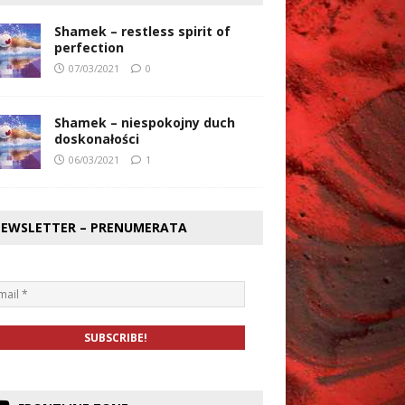
Shamek – restless spirit of
perfection
07/03/2021
0
Shamek – niespokojny duch
doskonałości
06/03/2021
1
EWSLETTER – PRENUMERATA