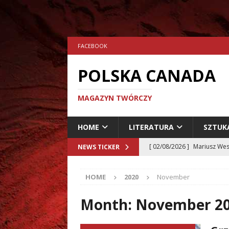
FACEBOOK
POLSKA CANADA
MAGAZYN TWÓRCZY
HOME
LITERATURA
SZTUK
[ 02/08/2026 ]
Mariusz Wes
NEWS TICKER
[ 24/07/2026 ]
Aleksander 
HOME
2020
November
[ 23/07/2026 ]
Dariusz Musz
[ 19/07/2026 ]
Tomasz Hryn
Month:
November 2
LITERATURA