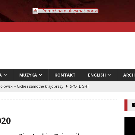
Pomóż nam utrzymać portal
A
MUZYKA
KONTAKT
ENGLISH
ARC
ołowski – Ciche i samotne krajobrazy
SPOTLIGHT
Rybczyński – Inwazja
LITERATURA
er – Przyklejeni odklejeni.
LITERATURA
acz – Człowiek w świecie rozpadających się znaczeń
020