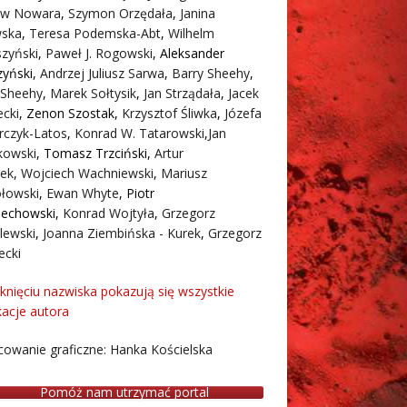
aw Nowara
,
Szymon Orzędała
,
Janina
ska
,
Teresa Podemska-Abt
,
Wilhelm
zyński
,
Paweł J. Rogowski
,
Aleksander
zyński
,
Andrzej Juliusz Sarwa
,
Barry Sheehy
,
 Sheehy
,
Marek Sołtysik
,
Jan Strządała
,
Jacek
cki
,
Zenon Szostak
,
Krzysztof Śliwka
,
Józefa
rczyk-Latos
,
Konrad W. Tatarowski
,
Jan
owski
,
Tomasz Trzciński
,
Artur
ek
,
Wojciech Wachniewski
,
Mariusz
łowski
,
Ewan Whyte
,
Piotr
iechowski
,
Konrad Wojtyła
,
Grzegorz
lewski
,
Joanna Ziembińska - Kurek
,
Grzegorz
ecki
iknięciu nazwiska pokazują się wszystkie
kacje autora
owanie graficzne: Hanka Kościelska
Pomóż nam utrzymać portal