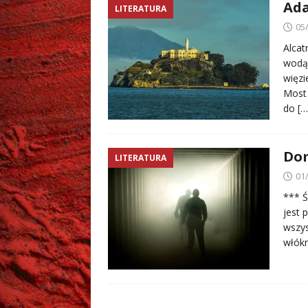
Ada
LITERATURA
05
Alcat
wodą 
więzi
Most 
do
[…
Dom
LITERATURA
01
*** Ś
jest 
wszys
włók