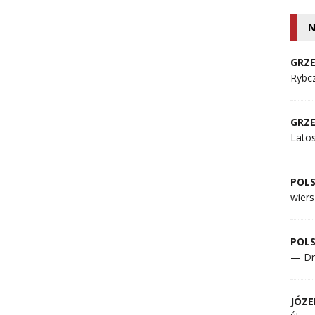
N
GRZE
Rybcz
GRZE
Lato
POL
wiers
POL
— Dr
JÓZE