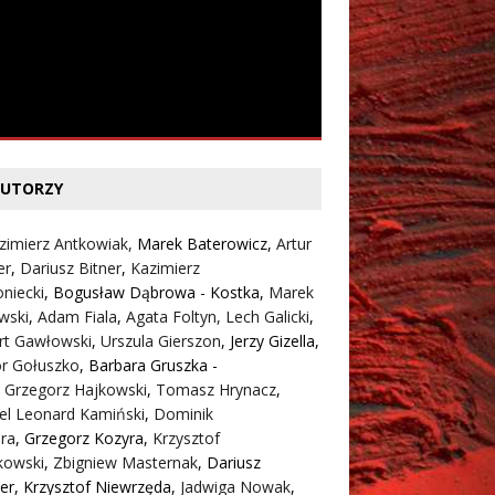
UTORZY
zimierz Antkowiak,
Marek Baterowicz
,
Artur
er
,
Dariusz Bitner
,
Kazimierz
niecki
,
Bogusław Dąbrowa - Kostka
,
Marek
wski
,
Adam Fiala
,
Agata Foltyn,
Lech Galicki
,
rt Gawłowski
,
Urszula Gierszon
,
Jerzy Gizella
,
or Gołuszko
,
Barbara Gruszka -
,
Grzegorz Hajkowski
,
Tomasz Hrynacz
,
el Leonard Kamiński
,
Dominik
ra
,
Grzegorz Kozyra
,
Krzysztof
kowski
,
Zbigniew Masternak
,
Dariusz
er
,
Krzysztof Niewrzęda
,
Jadwiga Nowak
,