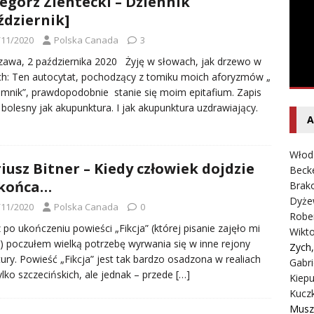
egorz Zientecki – Dziennik
entecki – Dziennik – Wyspy Kanaryjskie
FELIETON
ździernik]
/11/2020
Polska Canada
3
awa, 2 października 2020 Żyję w słowach, jak drzewo w
ach: Ten autocytat, pochodzący z tomiku moich aforyzmów „
nik”, prawdopodobnie stanie się moim epitafium. Zapis
bolesny jak akupunktura. I jak akupunktura uzdrawiający.
A
Włod
iusz Bitner – Kiedy człowiek dojdzie
Beck
 końca…
Brako
Dyże
/11/2020
Polska Canada
0
Robe
 po ukończeniu powieści „Fikcja” (której pisanie zajęło mi
Wikt
t) poczułem wielką potrzebę wyrwania się w inne rejony
Zych
atury. Powieść „Fikcja” jest tak bardzo osadzona w realiach
Gabri
tylko szczecińskich, ale jednak – przede
[…]
Kiepu
Kucz
Musz