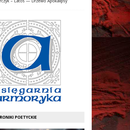
rczyk – Latos — Drzewo Apokalipsy
RONIKI POETYCKIE