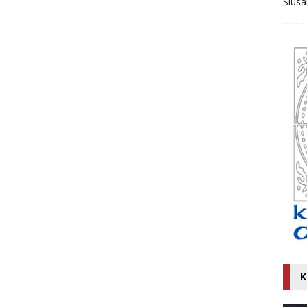
Ślusa
K