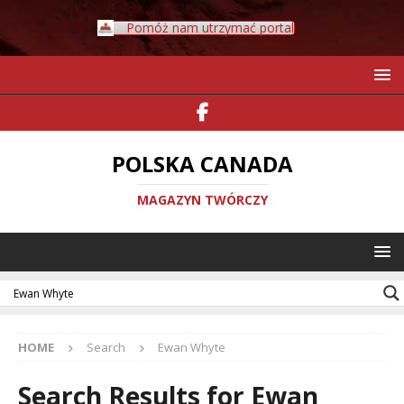
Pomóż nam utrzymać portal
POLSKA CANADA
MAGAZYN TWÓRCZY
HOME
Search
Ewan Whyte
Search Results for
Ewan