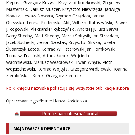
Kiepura
,
Grzegorz Kozyra
,
Krzysztof Kuczkowski
,
Zbigniew
Masternak
,
Dariusz Muszer
,
Krzysztof Niewrzęda
,
Jadwiga
Nowak
,
Lesław Nowara
,
Szymon Orzędała
,
Janina
Osewska
,
Teresa Podemska-Abt
,
Wilhelm Ratuszyński
,
Paweł
J. Rogowski
,
Aleksander Rybczyński
,
Andrzej Juliusz Sarwa
,
Barry Sheehy
,
Matt Sheehy
,
Marek Sołtysik
,
Jan Strządała
,
Jacek Suchecki
,
Zenon Szostak
,
Krzysztof Śliwka
,
Józefa
Ślusarczyk-Latos
,
Konrad W. Tatarowski
,
Jan Tomkowski
,
Tomasz Trzciński
,
Artur Ułamek
,
Wojciech
Wachniewski
,
Mariusz Wesołowski
,
Ewan Whyte
,
Piotr
Wojciechowski
,
Konrad Wojtyła
,
Grzegorz Wróblewski
,
Joanna
Ziembińska - Kurek
,
Grzegorz Zientecki
Po kliknięciu nazwiska pokazują się wszystkie publikacje autora
Opracowanie graficzne: Hanka Kościelska
Pomóż nam utrzymać portal
NAJNOWSZE KOMENTARZE