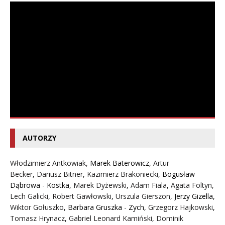
AUTORZY
Włodzimierz Antkowiak,
Marek Baterowicz
,
Artur
Becker
,
Dariusz Bitner
,
Kazimierz Brakoniecki
,
Bogusław
Dąbrowa - Kostka
,
Marek Dyżewski
,
Adam Fiala
,
Agata Foltyn,
Lech Galicki
,
Robert Gawłowski
,
Urszula Gierszon
,
Jerzy Gizella
,
Wiktor Gołuszko
,
Barbara Gruszka - Zych
,
Grzegorz Hajkowski
,
Tomasz Hrynacz
,
Gabriel Leonard Kamiński
,
Dominik