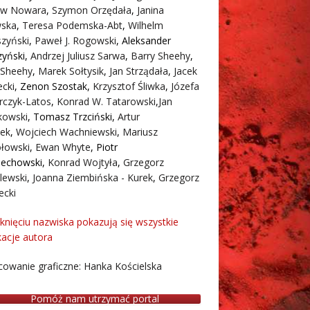
aw Nowara
,
Szymon Orzędała
,
Janina
ska
,
Teresa Podemska-Abt
,
Wilhelm
zyński
,
Paweł J. Rogowski
,
Aleksander
zyński
,
Andrzej Juliusz Sarwa
,
Barry Sheehy
,
 Sheehy
,
Marek Sołtysik
,
Jan Strządała
,
Jacek
cki
,
Zenon Szostak
,
Krzysztof Śliwka
,
Józefa
rczyk-Latos
,
Konrad W. Tatarowski
,
Jan
owski
,
Tomasz Trzciński
,
Artur
ek
,
Wojciech Wachniewski
,
Mariusz
łowski
,
Ewan Whyte
,
Piotr
iechowski
,
Konrad Wojtyła
,
Grzegorz
lewski
,
Joanna Ziembińska - Kurek
,
Grzegorz
ecki
iknięciu nazwiska pokazują się wszystkie
kacje autora
owanie graficzne: Hanka Kościelska
Pomóż nam utrzymać portal