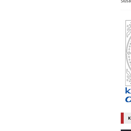
Ślusa
K