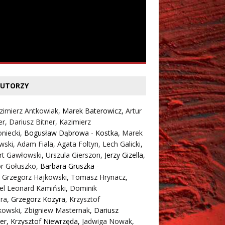
UTORZY
zimierz Antkowiak,
Marek Baterowicz
,
Artur
er
,
Dariusz Bitner
,
Kazimierz
niecki
,
Bogusław Dąbrowa - Kostka
,
Marek
wski
,
Adam Fiala
,
Agata Foltyn,
Lech Galicki
,
rt Gawłowski
,
Urszula Gierszon
,
Jerzy Gizella
,
or Gołuszko
,
Barbara Gruszka -
,
Grzegorz Hajkowski
,
Tomasz Hrynacz
,
el Leonard Kamiński
,
Dominik
ra
,
Grzegorz Kozyra
,
Krzysztof
kowski
,
Zbigniew Masternak
,
Dariusz
er
,
Krzysztof Niewrzęda
,
Jadwiga Nowak
,