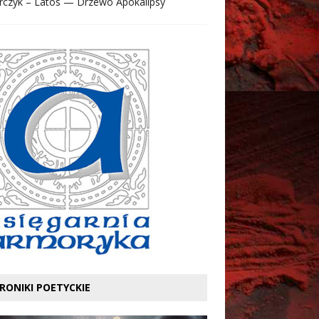
rczyk – Latos — Drzewo Apokalipsy
RONIKI POETYCKIE