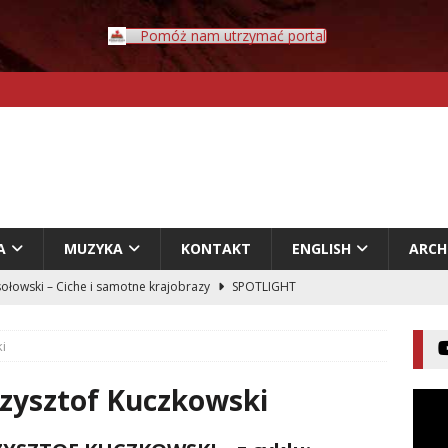
Pomóż nam utrzymać portal
A
MUZYKA
KONTAKT
ENGLISH
ARC
ołowski – Ciche i samotne krajobrazy
SPOTLIGHT
Rybczyński – Inwazja
LITERATURA
i
er – Przyklejeni odklejeni.
LITERATURA
acz – Człowiek w świecie rozpadających się znaczeń
zysztof Kuczkowski