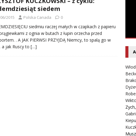
YSZTOF KUCZKOWSKI – z cyklu:
entecki – Dziennik – Wyspy Kanaryjskie
FELIETON
demdziesiąt siedem
/06/2015
Polska Canada
0
MDZIESIĘCIU siedmiu raczej małych w czapkach z papieru
horągiewkami z ognia w butach z łupin orzecha przed
portem. . A JAK PIERWSI PRZYJDĄ Niemcy, to spalą go w
, a jak Ruscy to
[…]
A
Włod
Beck
Brako
Dyże
Robe
Wikt
Zych
Gabri
Kiepu
Kucz
Musz