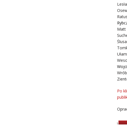
Lesł
Osew
Ratus
Rybc
Matt
Suche
Ślusa
Tomk
Ułam
Weso
Wojc
Wrób
Zient
Po kl
publi
Oprac