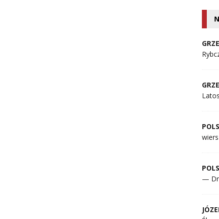
N
GRZE
Rybcz
GRZE
Lato
POL
wiers
POL
— Dr
JÓZE