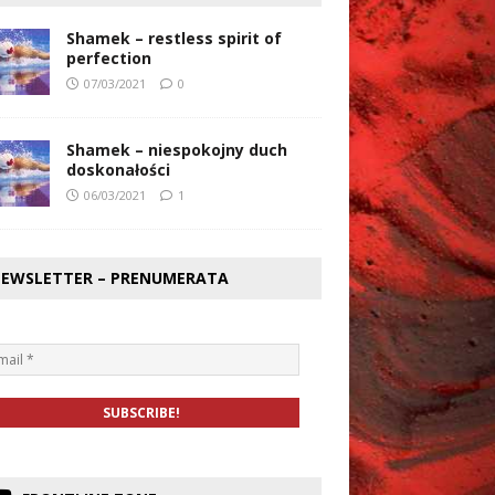
Shamek – restless spirit of
perfection
07/03/2021
0
Shamek – niespokojny duch
doskonałości
06/03/2021
1
EWSLETTER – PRENUMERATA