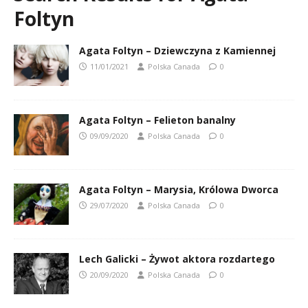
Foltyn
Agata Foltyn – Dziewczyna z Kamiennej
11/01/2021
Polska Canada
0
Agata Foltyn – Felieton banalny
09/09/2020
Polska Canada
0
Agata Foltyn – Marysia, Królowa Dworca
29/07/2020
Polska Canada
0
Lech Galicki – Żywot aktora rozdartego
20/09/2020
Polska Canada
0