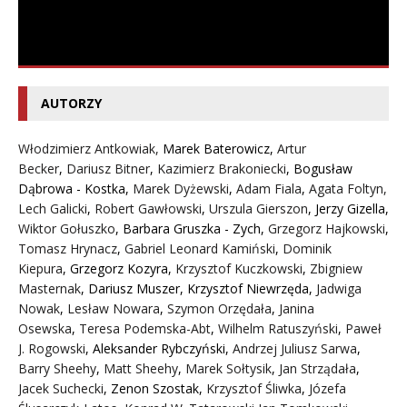
AUTORZY
Włodzimierz Antkowiak,
Marek Baterowicz
,
Artur
Becker
,
Dariusz Bitner
,
Kazimierz Brakoniecki
,
Bogusław
Dąbrowa - Kostka
,
Marek Dyżewski
,
Adam Fiala
,
Agata Foltyn,
Lech Galicki
,
Robert Gawłowski
,
Urszula Gierszon
,
Jerzy Gizella
,
Wiktor Gołuszko
,
Barbara Gruszka - Zych
,
Grzegorz Hajkowski
,
Tomasz Hrynacz
,
Gabriel Leonard Kamiński
,
Dominik
Kiepura
,
Grzegorz Kozyra
,
Krzysztof Kuczkowski
,
Zbigniew
Masternak
,
Dariusz Muszer
,
Krzysztof Niewrzęda
,
Jadwiga
Nowak
,
Lesław Nowara
,
Szymon Orzędała
,
Janina
Osewska
,
Teresa Podemska-Abt
,
Wilhelm Ratuszyński
,
Paweł
J. Rogowski
,
Aleksander Rybczyński
,
Andrzej Juliusz Sarwa
,
Barry Sheehy
,
Matt Sheehy
,
Marek Sołtysik
,
Jan Strządała
,
Jacek Suchecki
,
Zenon Szostak
,
Krzysztof Śliwka
,
Józefa