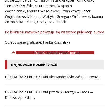
Ślusarczyk-Latos
,
Konrad W. Tatarowski
,
Jan Tomkowski
,
Tomasz Trzciński
,
Artur Ułamek
,
Wojciech
Wachniewski
,
Mariusz Wesołowski
,
Ewan Whyte
,
Piotr
Wojciechowski
,
Konrad Wojtyła
,
Grzegorz Wróblewski
,
Joanna
Ziembińska - Kurek
,
Grzegorz Zientecki
Po kliknięciu nazwiska pokazują się wszystkie publikacje autora
Opracowanie graficzne: Hanka Kościelska
Pomóż nam utrzymać portal
NAJNOWSZE KOMENTARZE
GRZEGORZ ZIENTECKI ON
Aleksander Rybczyński – Inwazja
GRZEGORZ ZIENTECKI ON
Józefa Ślusarczyk – Latos —
Drzewo Apokalipsy