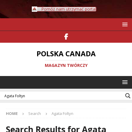
Pomóż nam utrzymać portal
POLSKA CANADA
MAGAZYN TWÓRCZY
HOME
Search
Agata Foltyn
Search Results for
Agata