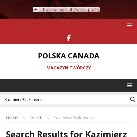
Pomóż nam utrzymać portal
POLSKA CANADA
MAGAZYN TWÓRCZY
HOME
Search
Kazimierz Brakoniecki
Search Results for
Kazimierz