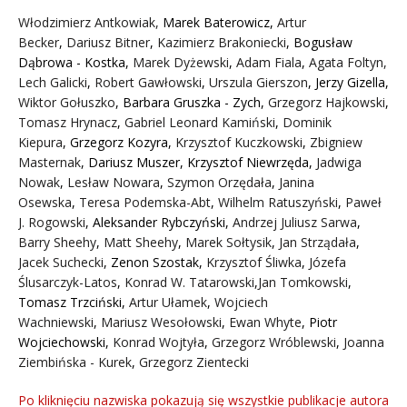
Włodzimierz Antkowiak,
Marek Baterowicz
,
Artur
Becker
,
Dariusz Bitner
,
Kazimierz Brakoniecki
,
Bogusław
Dąbrowa - Kostka
,
Marek Dyżewski
,
Adam Fiala
,
Agata Foltyn,
Lech Galicki
,
Robert Gawłowski
,
Urszula Gierszon
,
Jerzy Gizella
,
Wiktor Gołuszko
,
Barbara Gruszka - Zych
,
Grzegorz Hajkowski
,
Tomasz Hrynacz
,
Gabriel Leonard Kamiński
,
Dominik
Kiepura
,
Grzegorz Kozyra
,
Krzysztof Kuczkowski
,
Zbigniew
Masternak
,
Dariusz Muszer
,
Krzysztof Niewrzęda
,
Jadwiga
Nowak
,
Lesław Nowara
,
Szymon Orzędała
,
Janina
Osewska
,
Teresa Podemska-Abt
,
Wilhelm Ratuszyński
,
Paweł
J. Rogowski
,
Aleksander Rybczyński
,
Andrzej Juliusz Sarwa
,
Barry Sheehy
,
Matt Sheehy
,
Marek Sołtysik
,
Jan Strządała
,
Jacek Suchecki
,
Zenon Szostak
,
Krzysztof Śliwka
,
Józefa
Ślusarczyk-Latos
,
Konrad W. Tatarowski
,
Jan Tomkowski
,
Tomasz Trzciński
,
Artur Ułamek
,
Wojciech
Wachniewski
,
Mariusz Wesołowski
,
Ewan Whyte
,
Piotr
Wojciechowski
,
Konrad Wojtyła
,
Grzegorz Wróblewski
,
Joanna
Ziembińska - Kurek
,
Grzegorz Zientecki
Po kliknięciu nazwiska pokazują się wszystkie publikacje autora