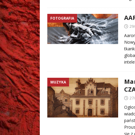
AAR
FOTOGRAFIA
29
Aaron
Nowym
tkank
globa
intele
Mar
MUZYKA
CZ
27
Ogłos
wiado
państ
Prous
się 