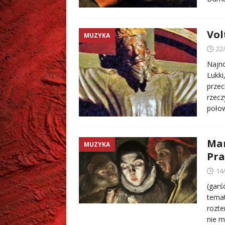
Vol
MUZYKA
22
Najno
Lukki
przec
rzecz
poło
Mar
MUZYKA
Pra
14
(garś
temat
rozte
nie 