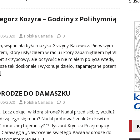
Ślusa
egorz Kozyra – Godziny z Polihymnią
/06/2020
Polska Canada
0
a, wspaniała była muzyka Grażyny Bacewicz. Pierwszym
em, który usłyszałem w radiu i który zapamiętałem był VII
rt skrzypcowy, ale oczywiście nie miałem pojęcia wtedy,
isze tak doskonale i wykonuje dzieło, zapamiętane potem
]
DRODZE DO DAMASZKU
/06/2020
Polska Canada
0
. Lecz dokąd, w którą stronę? Nadal przed siebie, wzdłuż
ńczącego się muru? Nadal próbować znależć drzwi do
jś mrocznej tajemnicy? “/ Ryszard Krynicki Przejmujący
K
 Caravaggia „Nawrócenie świętego Pawła w drodze do
zku” interpretuje
[…]