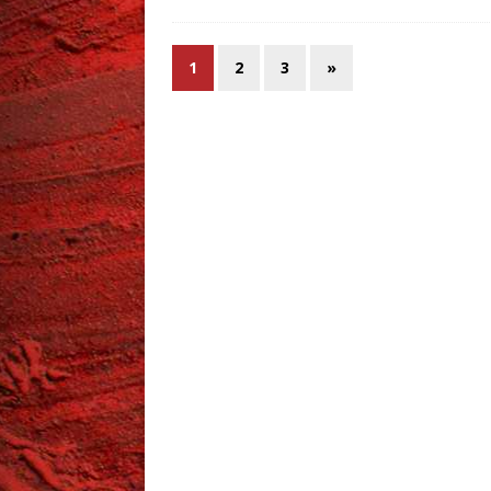
1
2
3
»