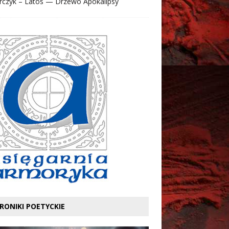
rczyk – Latos — Drzewo Apokalipsy
RONIKI POETYCKIE