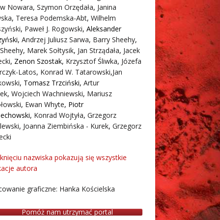
aw Nowara
,
Szymon Orzędała
,
Janina
ska
,
Teresa Podemska-Abt
,
Wilhelm
zyński
,
Paweł J. Rogowski
,
Aleksander
zyński
,
Andrzej Juliusz Sarwa
,
Barry Sheehy
,
 Sheehy
,
Marek Sołtysik
,
Jan Strządała
,
Jacek
cki
,
Zenon Szostak
,
Krzysztof Śliwka
,
Józefa
rczyk-Latos
,
Konrad W. Tatarowski
,
Jan
owski
,
Tomasz Trzciński
,
Artur
ek
,
Wojciech Wachniewski
,
Mariusz
łowski
,
Ewan Whyte
,
Piotr
iechowski
,
Konrad Wojtyła
,
Grzegorz
lewski
,
Joanna Ziembińska - Kurek
,
Grzegorz
ecki
iknięciu nazwiska pokazują się wszystkie
kacje autora
owanie graficzne: Hanka Kościelska
Pomóż nam utrzymać portal