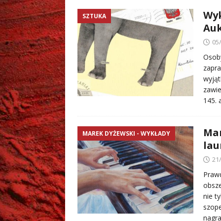
Wyk
SZTUKA
Auk
05
Osoby
zapra
wyjąt
zawi
145. 
Mar
MAREK DYŻEWSKI - WYKŁADY
lau
21
Praw
obsze
nie t
szope
nagra