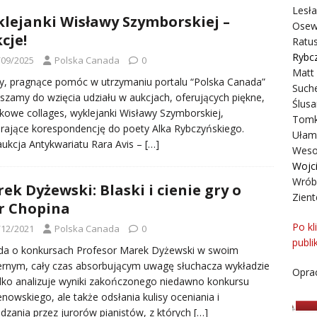
Lesł
lejanki Wisławy Szymborskiej –
Osew
cje!
Ratus
Rybc
/09/2025
Polska Canada
0
Matt
, pragnące pomóc w utrzymaniu portalu “Polska Canada”
Suche
szamy do wzięcia udziału w aukcjach, oferujących piękne,
Ślusa
kowe collages, wyklejanki Wisławy Szymborskiej,
Tomk
erające korespondencję do poety Alka Rybczyńskiego.
Ułam
aukcja Antykwariatu Rara Avis –
[…]
Weso
Wojc
Wrób
ek Dyżewski: Blaski i cienie gry o
Zient
r Chopina
Po kl
/12/2021
Polska Canada
0
publi
da o konkursach Profesor Marek Dyżewski w swoim
rnym, cały czas absorbującym uwagę słuchacza wykładzie
Oprac
ylko analizuje wyniki zakończonego niedawno konkursu
nowskiego, ale także odsłania kulisy oceniania i
dzania przez jurorów pianistów, z których
[…]