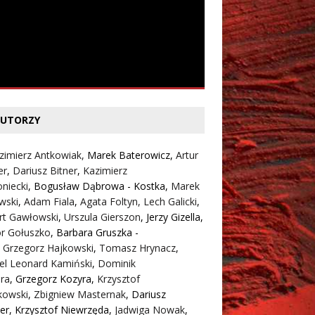
UTORZY
zimierz Antkowiak,
Marek Baterowicz
,
Artur
er
,
Dariusz Bitner
,
Kazimierz
niecki
,
Bogusław Dąbrowa - Kostka
,
Marek
wski
,
Adam Fiala
,
Agata Foltyn,
Lech Galicki
,
rt Gawłowski
,
Urszula Gierszon
,
Jerzy Gizella
,
or Gołuszko
,
Barbara Gruszka -
,
Grzegorz Hajkowski
,
Tomasz Hrynacz
,
el Leonard Kamiński
,
Dominik
ra
,
Grzegorz Kozyra
,
Krzysztof
kowski
,
Zbigniew Masternak
,
Dariusz
er
,
Krzysztof Niewrzęda
,
Jadwiga Nowak
,