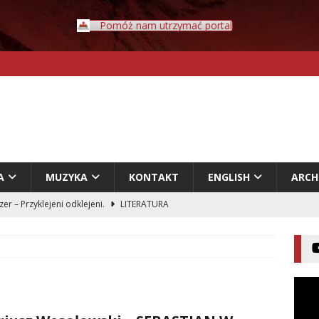
Pomóż nam utrzymać portal
A
MUZYKA
KONTAKT
ENGLISH
ARC
er – Przyklejeni odklejeni.
LITERATURA
acz – Człowiek w świecie rozpadających się znaczeń
entecki – Dziennik – Wyspy Kanaryjskie
FELIETON
ołowski – Ciche i samotne krajobrazy
SPOTLIGHT