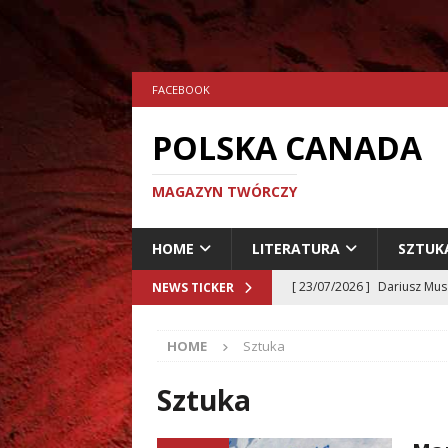
FACEBOOK
POLSKA CANADA
MAGAZYN TWÓRCZY
HOME
LITERATURA
SZTUK
[ 23/07/2026 ]
Dariusz Musz
NEWS TICKER
[ 19/07/2026 ]
Tomasz Hryn
HOME
Sztuka
LITERATURA
[ 02/08/2026 ]
Grzegorz Zi
Sztuka
[ 02/08/2026 ]
Mariusz Wes