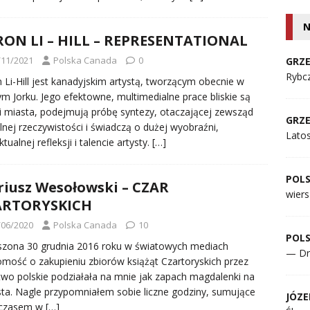
N
ON LI – HILL – REPRESENTATIONAL
/11/2021
Polska Canada
0
GRZE
Rybcz
 Li-Hill jest kanadyjskim artystą, tworzącym obecnie w
 Jorku. Jego efektowne, multimedialne prace bliskie są
i miasta, podejmują próbę syntezy, otaczającej zewsząd
GRZE
lnej rzeczywistości i świadczą o dużej wyobraźni,
Lato
ktualnej refleksji i talencie artysty.
[…]
POL
iusz Wesołowski – CZAR
wiers
ARTORYSKICH
/06/2020
Polska Canada
10
POL
zona 30 grudnia 2016 roku w światowych mediach
— Dr
mość o zakupieniu zbiorów książąt Czartoryskich przez
wo polskie podziałała na mnie jak zapach magdalenki na
ta. Nagle przypomniałem sobie liczne godziny, sumujące
JÓZE
z czasem w
[…]