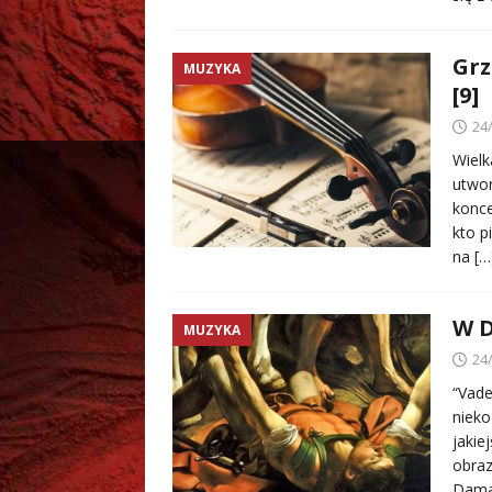
Grz
MUZYKA
[9]
24
Wielk
utwor
konce
kto p
na
[…
W 
MUZYKA
24
“Vade
nieko
jakie
obraz
Damas