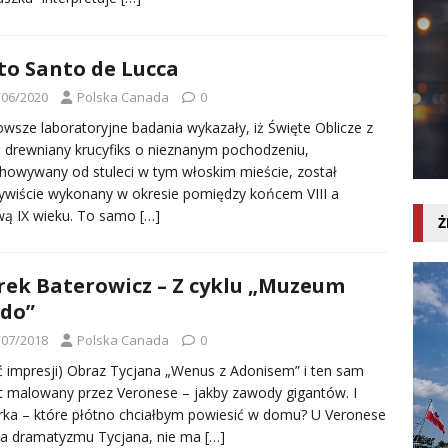
to Santo de Lucca
/06/2020
Polska Canada
0
wsze laboratoryjne badania wykazały, iż Święte Oblicze z
, drewniany krucyfiks o nieznanym pochodzeniu,
howywany od stuleci w tym włoskim mieście, został
ywiście wykonany w okresie pomiędzy końcem VIII a
wą IX wieku. To samo
[…]
Ż
ek Baterowicz – Z cyklu „Muzeum
do”
/07/2018
Polska Canada
0
ć impresji) Obraz Tycjana „Wenus z Adonisem” i ten sam
 malowany przez Veronese – jakby zawody gigantów. I
rka – które płótno chciałbym powiesić w domu? U Veronese
ma dramatyzmu Tycjana, nie ma
[…]