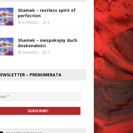
Shamek – restless spirit of
perfection
07/03/2021
0
Shamek – niespokojny duch
doskonałości
06/03/2021
1
EWSLETTER – PRENUMERATA