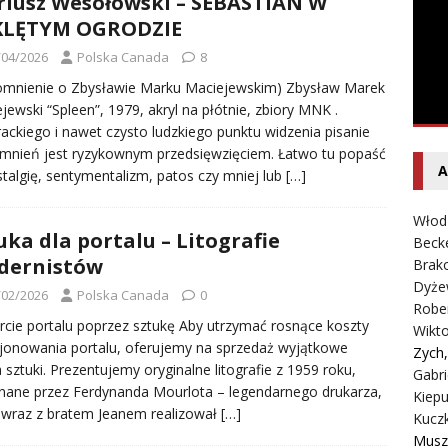
iusz Wesołowski – SEBASTIAN W
Rybczyński – Inwazja
LITERATURA
KLĘTYM OGRODZIE
/04/2026
Polska Canada
8
omnienie o Zbysławie Marku Maciejewskim) Zbysław Marek
jewski “Spleen”, 1979, akryl na płótnie, zbiory MNK .
erackiego i nawet czysto ludzkiego punktu widzenia pisanie
nień jest ryzykownym przedsięwzięciem. Łatwo tu popaść
A
talgię, sentymentalizm, patos czy mniej lub
[…]
Włod
uka dla portalu – Litografie
Beck
dernistów
Brako
Dyże
/02/2026
Polska Canada
0
Robe
cie portalu poprzez sztukę Aby utrzymać rosnące koszty
Wikt
jonowania portalu, oferujemy na sprzedaż wyjątkowe
Zych
a sztuki. Prezentujemy oryginalne litografie z 1959 roku,
Gabri
ane przez Ferdynanda Mourlota – legendarnego drukarza,
Kiepu
 wraz z bratem Jeanem realizował
[…]
Kucz
Musz