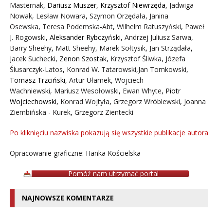
Masternak
,
Dariusz Muszer
,
Krzysztof Niewrzęda
,
Jadwiga
Nowak
,
Lesław Nowara
,
Szymon Orzędała
,
Janina
Osewska
,
Teresa Podemska-Abt
,
Wilhelm Ratuszyński
,
Paweł
J. Rogowski
,
Aleksander Rybczyński
,
Andrzej Juliusz Sarwa
,
Barry Sheehy
,
Matt Sheehy
,
Marek Sołtysik
,
Jan Strządała
,
Jacek Suchecki
,
Zenon Szostak
,
Krzysztof Śliwka
,
Józefa
Ślusarczyk-Latos
,
Konrad W. Tatarowski
,
Jan Tomkowski
,
Tomasz Trzciński
,
Artur Ułamek
,
Wojciech
Wachniewski
,
Mariusz Wesołowski
,
Ewan Whyte
,
Piotr
Wojciechowski
,
Konrad Wojtyła
,
Grzegorz Wróblewski
,
Joanna
Ziembińska - Kurek
,
Grzegorz Zientecki
Po kliknięciu nazwiska pokazują się wszystkie publikacje autora
Opracowanie graficzne: Hanka Kościelska
Pomóż nam utrzymać portal
NAJNOWSZE KOMENTARZE