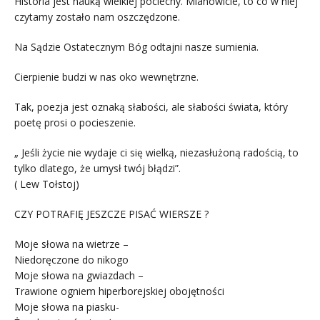
Historia jest nauką wielkiej pociechy. Mianowicie, to co w niej
czytamy zostało nam oszczędzone.
Na Sądzie Ostatecznym Bóg odtajni nasze sumienia.
Cierpienie budzi w nas oko wewnętrzne.
Tak, poezja jest oznaką słabości, ale słabości świata, który
poetę prosi o pocieszenie.
„ Jeśli życie nie wydaje ci się wielką, niezasłużoną radością, to
tylko dlatego, że umysł twój błądzi”.
( Lew Tołstoj)
CZY POTRAFIĘ JESZCZE PISAĆ WIERSZE ?
Moje słowa na wietrze –
Niedoręczone do nikogo
Moje słowa na gwiazdach –
Trawione ogniem hiperborejskiej obojętności
Moje słowa na piasku-