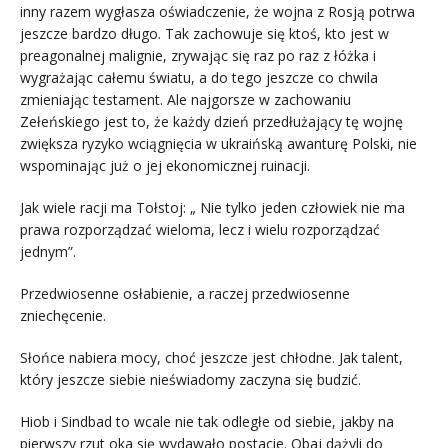
inny razem wygłasza oświadczenie, że wojna z Rosją potrwa
jeszcze bardzo długo. Tak zachowuje się ktoś, kto jest w
preagonalnej malignie, zrywając się raz po raz z łóżka i
wygrażając całemu światu, a do tego jeszcze co chwila
zmieniając testament. Ale najgorsze w zachowaniu
Zełeńskiego jest to, że każdy dzień przedłużający tę wojnę
zwiększa ryzyko wciągnięcia w ukraińską awanturę Polski, nie
wspominając już o jej ekonomicznej ruinacji.
Jak wiele racji ma Tołstoj: „ Nie tylko jeden człowiek nie ma
prawa rozporządzać wieloma, lecz i wielu rozporządzać
jednym”.
Przedwiosenne osłabienie, a raczej przedwiosenne
zniechęcenie.
Słońce nabiera mocy, choć jeszcze jest chłodne. Jak talent,
który jeszcze siebie nieświadomy zaczyna się budzić.
Hiob i Sindbad to wcale nie tak odległe od siebie, jakby na
pierwszy rzut oka się wydawało postacie. Obaj dążyli do