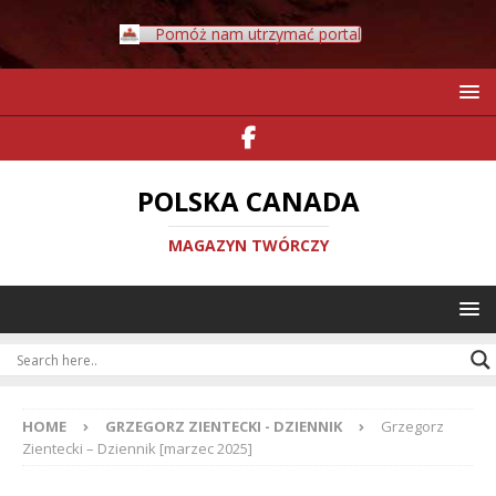
Pomóż nam utrzymać portal
POLSKA CANADA
MAGAZYN TWÓRCZY
HOME
GRZEGORZ ZIENTECKI - DZIENNIK
Grzegorz
Zientecki – Dziennik [marzec 2025]