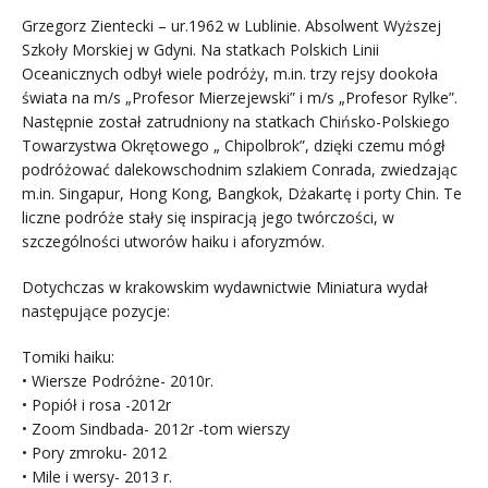
Grzegorz Zientecki – ur.1962 w Lublinie. Absolwent Wyższej
Szkoły Morskiej w Gdyni. Na statkach Polskich Linii
Oceanicznych odbył wiele podróży, m.in. trzy rejsy dookoła
świata na m/s „Profesor Mierzejewski” i m/s „Profesor Rylke”.
Następnie został zatrudniony na statkach Chińsko-Polskiego
Towarzystwa Okrętowego „ Chipolbrok”, dzięki czemu mógł
podróżować dalekowschodnim szlakiem Conrada, zwiedzając
m.in. Singapur, Hong Kong, Bangkok, Dżakartę i porty Chin. Te
liczne podróże stały się inspiracją jego twórczości, w
szczególności utworów haiku i aforyzmów.
Dotychczas w krakowskim wydawnictwie Miniatura wydał
następujące pozycje:
Tomiki haiku:
• Wiersze Podróżne- 2010r.
• Popiół i rosa -2012r
• Zoom Sindbada- 2012r -tom wierszy
• Pory zmroku- 2012
• Mile i wersy- 2013 r.