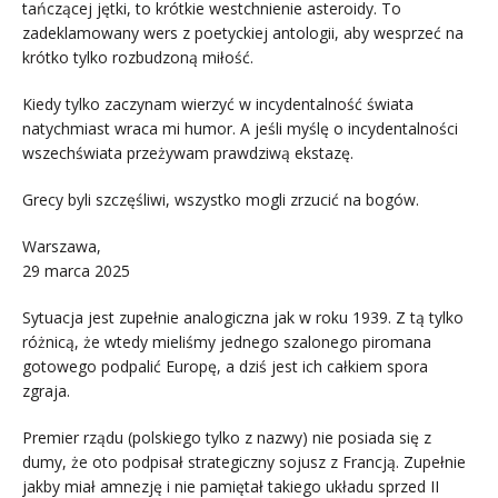
tańczącej jętki, to krótkie westchnienie asteroidy. To
zadeklamowany wers z poetyckiej antologii, aby wesprzeć na
krótko tylko rozbudzoną miłość.
Kiedy tylko zaczynam wierzyć w incydentalność świata
natychmiast wraca mi humor. A jeśli myślę o incydentalności
wszechświata przeżywam prawdziwą ekstazę.
Grecy byli szczęśliwi, wszystko mogli zrzucić na bogów.
Warszawa,
29 marca 2025
Sytuacja jest zupełnie analogiczna jak w roku 1939. Z tą tylko
różnicą, że wtedy mieliśmy jednego szalonego piromana
gotowego podpalić Europę, a dziś jest ich całkiem spora
zgraja.
Premier rządu (polskiego tylko z nazwy) nie posiada się z
dumy, że oto podpisał strategiczny sojusz z Francją. Zupełnie
jakby miał amnezję i nie pamiętał takiego układu sprzed II