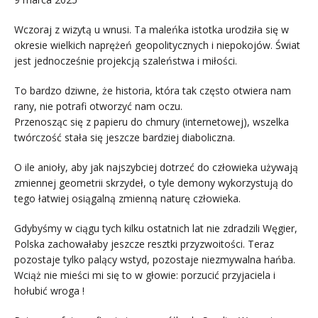
Wczoraj z wizytą u wnusi. Ta maleńka istotka urodziła się w
okresie wielkich naprężeń geopolitycznych i niepokojów. Świat
jest jednocześnie projekcją szaleństwa i miłości.
To bardzo dziwne, że historia, która tak często otwiera nam
rany, nie potrafi otworzyć nam oczu.
Przenosząc się z papieru do chmury (internetowej), wszelka
twórczość stała się jeszcze bardziej diaboliczna.
O ile anioły, aby jak najszybciej dotrzeć do człowieka używają
zmiennej geometrii skrzydeł, o tyle demony wykorzystują do
tego łatwiej osiągalną zmienną naturę człowieka.
Gdybyśmy w ciągu tych kilku ostatnich lat nie zdradzili Węgier,
Polska zachowałaby jeszcze resztki przyzwoitości. Teraz
pozostaje tylko palący wstyd, pozostaje niezmywalna hańba.
Wciąż nie mieści mi się to w głowie: porzucić przyjaciela i
hołubić wroga !