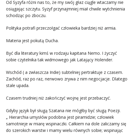
Od Syzyfa różni nas to, że my swój głaz ciągle wtaczamy nie
osiągając szczytu. Syzyf przynajmniej miał chwile wytchnienia
schodząc po zboczu.
Polityka potrafi przeczołgać człowieka bardziej niż armia.
Materia jest pokutą Ducha.
Być dla literatury kimś w rodzaju kapitana Nemo. I życzyć
sobie czytelnika tak widmowego jak Latający Holender.
Wschód ( a zwłaszcza Indie) subtelniej pertraktuje z czasem.
Zachód, raz po raz, nerwowo zrywa z nim negocjacje. Dlatego
stale upada.
Czasem trudniej niż zakończyć wojnę jest przebaczyć.
Gdyby język był sługą Szatana nie mógłby być sługą Poezji.
„ Hierarchia umysłów podobna jest piramidzie; człowiek
samotnieje w miarę wspinaczki. Całkiem na dole zaliczamy się
do szerokich warstw i mamy wielu równych sobie; wspinając