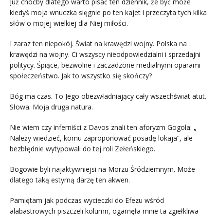
Już choćby dlatego warto pisać ten dziennik, że być może
kiedyś moja wnuczka sięgnie po ten kajet i przeczyta tych kilka
słów o mojej wielkiej dla Niej miłości.
I zaraz ten niepokój. Świat na krawędzi wojny. Polska na
krawędzi na wojny. Ci wszyscy nieodpowiedzialni i sprzedajni
politycy. Śpiące, bezwolne i zaczadzone medialnymi oparami
społeczeństwo. Jak to wszystko się skończy?
Bóg ma czas. To Jego obezwładniający cały wszechświat atut.
Słowa. Moja druga natura.
Nie wiem czy inferniści z Davos znali ten aforyzm Gogola: „
Należy wiedzieć, komu zaproponować posadę lokaja”, ale
bezbłędnie wytypowali do tej roli Zełeńskiego.
Bogowie byli najaktywniejsi na Morzu Śródziemnym. Może
dlatego taką estymą darzę ten akwen.
Pamiętam jak podczas wycieczki do Efezu wśród
alabastrowych piszczeli kolumn, ogarnęła mnie ta zgiełkliwa