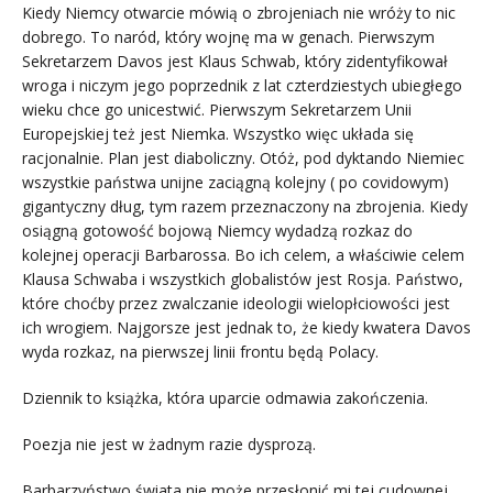
Kiedy Niemcy otwarcie mówią o zbrojeniach nie wróży to nic
dobrego. To naród, który wojnę ma w genach. Pierwszym
Sekretarzem Davos jest Klaus Schwab, który zidentyfikował
wroga i niczym jego poprzednik z lat czterdziestych ubiegłego
wieku chce go unicestwić. Pierwszym Sekretarzem Unii
Europejskiej też jest Niemka. Wszystko więc układa się
racjonalnie. Plan jest diaboliczny. Otóż, pod dyktando Niemiec
wszystkie państwa unijne zaciągną kolejny ( po covidowym)
gigantyczny dług, tym razem przeznaczony na zbrojenia. Kiedy
osiągną gotowość bojową Niemcy wydadzą rozkaz do
kolejnej operacji Barbarossa. Bo ich celem, a właściwie celem
Klausa Schwaba i wszystkich globalistów jest Rosja. Państwo,
które choćby przez zwalczanie ideologii wielopłciowości jest
ich wrogiem. Najgorsze jest jednak to, że kiedy kwatera Davos
wyda rozkaz, na pierwszej linii frontu będą Polacy.
Dziennik to książka, która uparcie odmawia zakończenia.
Poezja nie jest w żadnym razie dysprozą.
Barbarzyństwo świata nie może przesłonić mi tej cudownej