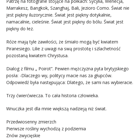
Patrzę na fotografie stojące na półkach: Sycylia, Wenecja,
Marrakesz, Bangkok, Szanghaj, Bali, Jezioro Como. Świat nie
jest piękny iluzorycznie. Świat jest piękny dotykalnie,
namacalnie, cieleśnie. Świat jest piękny do bólu. Świat jest
piękny do łez.
Róże mają tyle zawiłości, że śmiało mogą być kwiatem
Piranesiego. Lilie z uwagi na swą prostotę i szlachetność
pozostaną kwiatem Chrystusa.
Dialog z filmu „ Poirot”. Pewien mężczyzna pyta brytyjskiego
posła: -Dlaczego wy, politycy macie nas za głupców.
Odpowiedź była następująca: Dlatego, że sami nas wybieracie.
Trzy ćwierćwiecza. To cała historia człowieka.
Wnuczka jest dla mnie większą nadzieją niż świat.
Przedwiosenny zmierzch
Pierwsze rośliny wychodzą z podziemia
Znów zwycięskie