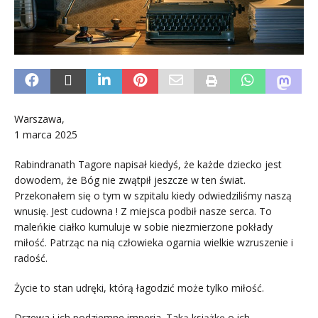
Warszawa,
1 marca 2025
Rabindranath Tagore napisał kiedyś, że każde dziecko jest
dowodem, że Bóg nie zwątpił jeszcze w ten świat.
Przekonałem się o tym w szpitalu kiedy odwiedziliśmy naszą
wnusię. Jest cudowna ! Z miejsca podbił nasze serca. To
maleńkie ciałko kumuluje w sobie niezmierzone pokłady
miłość. Patrząc na nią człowieka ogarnia wielkie wzruszenie i
radość.
Życie to stan udręki, którą łagodzić może tylko miłość.
Drzewa i ich podziemne imperia. Taką książkę o ich