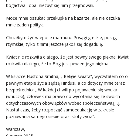
bogactwa i obaj niezbyt się nim przejmowali.
Może mnie oszukać przekupka na bazarze, ale nie oszuka
mnie żaden polityk.
Chciałbym żyć w epoce marmuru. Posągi greckie, posągi
rzymskie, tylko z nimi jeszcze jakoś się dogaduję.
Kwiat nie rozkwita dlatego, że jest pewny swego piękna. Kwiat
rozkwita dlatego, że to Bóg jest pewien jego piękna.
W książce Hustona Smitha, „ Religie świata”, wyczytałem co o
pewnym etapie życia sądzą Hindusi, a co dotyczy mnie teraz
bezpośrednio: „ W każdej chwili po pojawieniu się wnuka
(wnuczki), człowiek ma prawo do wycofania się ze swoich
dotychczasowych obowiązków wobec społeczeństwa.[…].
Nastał czas, żeby rozpocząć samoedukację w zakresie
poznawania samego siebie oraz istoty życia”.
Warszaw,
9 marca 2025