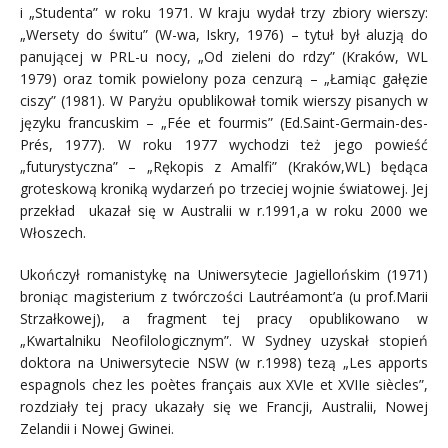
i „Studenta” w roku 1971. W kraju wydał trzy zbiory wierszy:
„Wersety do świtu” (W-wa, Iskry, 1976) – tytuł był aluzją do
panującej w PRL-u nocy, „Od zieleni do rdzy” (Kraków, WL
1979) oraz tomik powielony poza cenzurą – „Łamiąc gałęzie
ciszy” (1981). W Paryżu opublikował tomik wierszy pisanych w
języku francuskim – „Fée et fourmis” (Ed.Saint-Germain-des-
Prés, 1977). W roku 1977 wychodzi też jego powieść
„futurystyczna” – „Rękopis z Amalfi” (Kraków,WL) będąca
groteskową kroniką wydarzeń po trzeciej wojnie światowej. Jej
przekład ukazał się w Australii w r.1991,a w roku 2000 we
Włoszech.
Ukończył romanistykę na Uniwersytecie Jagiellońskim (1971)
broniąc magisterium z twórczości Lautréamont’a (u prof.Marii
Strzałkowej), a fragment tej pracy opublikowano w
„Kwartalniku Neofilologicznym”. W Sydney uzyskał stopień
doktora na Uniwersytecie NSW (w r.1998) tezą „Les apports
espagnols chez les poètes français aux XVIe et XVIIe siècles”,
rozdziały tej pracy ukazały się we Francji, Australii, Nowej
Zelandii i Nowej Gwinei.