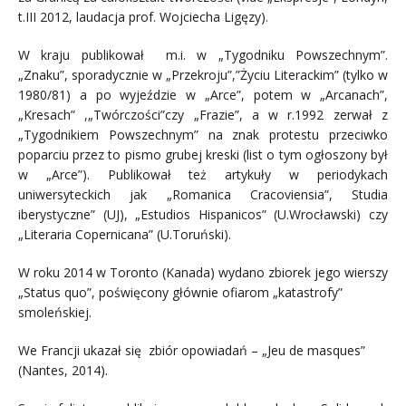
t.III 2012, laudacja prof. Wojciecha Ligęzy).
W kraju publikował m.i. w „Tygodniku Powszechnym”.
„Znaku”, sporadycznie w „Przekroju”,”Życiu Literackim” (tylko w
1980/81) a po wyjeździe w „Arce”, potem w „Arcanach”,
„Kresach” ,„Twórczości”czy „Frazie”, a w r.1992 zerwał z
„Tygodnikiem Powszechnym” na znak protestu przeciwko
poparciu przez to pismo grubej kreski (list o tym ogłoszony był
w „Arce”). Publikował też artykuły w periodykach
uniwersyteckich jak „Romanica Cracoviensia”, Studia
iberystyczne” (UJ), „Estudios Hispanicos” (U.Wrocławski) czy
„Literaria Copernicana” (U.Toruński).
W roku 2014 w Toronto (Kanada) wydano zbiorek jego wierszy
„Status quo”, poświęcony głównie ofiarom „katastrofy”
smoleńskiej.
We Francji ukazał się zbiór opowiadań – „Jeu de masques”
(Nantes, 2014).