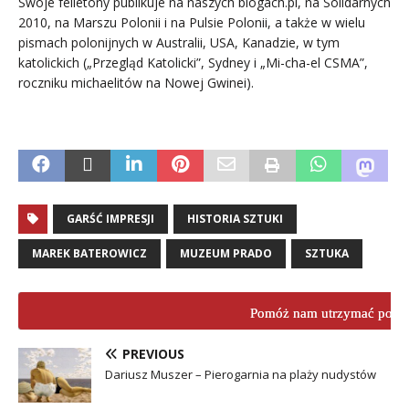
Swoje felietony publikuje na naszych blogach.pl, na Solidarnych
2010, na Marszu Polonii i na Pulsie Polonii, a także w wielu
pismach polonijnych w Australii, USA, Kanadzie, w tym
katolickich („Przegląd Katolicki”, Sydney i „Mi-cha-el CSMA”,
roczniku michaelitów na Nowej Gwinei).
.
GARŚĆ IMPRESJI
HISTORIA SZTUKI
MAREK BATEROWICZ
MUZEUM PRADO
SZTUKA
Pomóż nam utrzymać porta
PREVIOUS
Dariusz Muszer – Pierogarnia na plaży nudystów