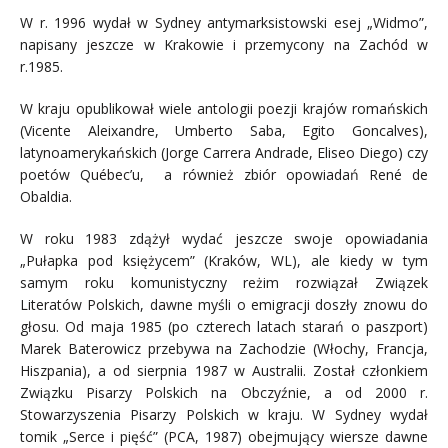
W r. 1996 wydał w Sydney antymarksistowski esej „Widmo”,
napisany jeszcze w Krakowie i przemycony na Zachód w
r.1985.
W kraju opublikował wiele antologii poezji krajów romańskich
(Vicente Aleixandre, Umberto Saba, Egito Goncalves),
latynoamerykańskich (Jorge Carrera Andrade, Eliseo Diego) czy
poetów Québec’u, a również zbiór opowiadań René de
Obaldia.
W roku 1983 zdążył wydać jeszcze swoje opowiadania
„Pułapka pod księżycem” (Kraków, WL), ale kiedy w tym
samym roku komunistyczny reżim rozwiązał Związek
Literatów Polskich, dawne myśli o emigracji doszły znowu do
głosu. Od maja 1985 (po czterech latach starań o paszport)
Marek Baterowicz przebywa na Zachodzie (Włochy, Francja,
Hiszpania), a od sierpnia 1987 w Australii. Został członkiem
Związku Pisarzy Polskich na Obczyźnie, a od 2000 r.
Stowarzyszenia Pisarzy Polskich w kraju. W Sydney wydał
tomik „Serce i pięść” (PCA, 1987) obejmujący wiersze dawne