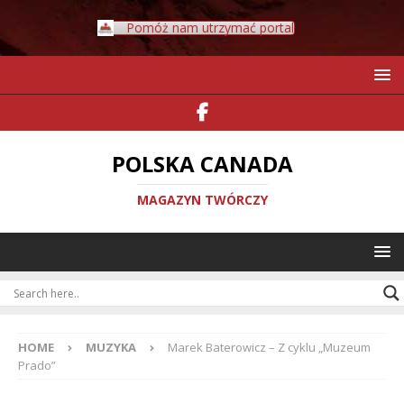
Pomóż nam utrzymać portal
POLSKA CANADA
MAGAZYN TWÓRCZY
HOME
MUZYKA
Marek Baterowicz – Z cyklu „Muzeum
Prado”