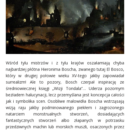
Wśród tylu mistrzów i z tylu krajów oszałamiają chyba
najbardziej płótna Hieronima Boscha, zwanego tutaj El Bosco,
który w drugiej połowie wieku XV-tego jakby zapowiadał
surrealizm! Ale to pozory, Bosch czerpał inspirację ze
średniowiecznej księgi „Wizji Tondala”… Uderza pozornym
bezładem halucynacji, lecz przemyślana jest koncepcja całości
jak i symbolika scen. Osobliwe malowidła Boscha wstrząsają
wizją raju jakby podminowanego piekłem i zagrożonego
natarciem monstrualnych stworzeń, dosiadających
fantastycznych stworzeń albo złapanych w potrzasku
przedziwnych machin lub morskich muszli, osaczonych przez