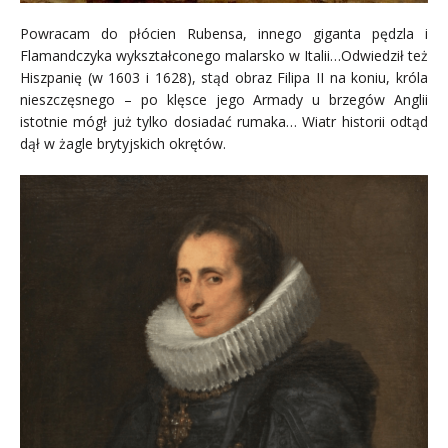
Powracam do płócien Rubensa, innego giganta pędzla i
Flamandczyka wykształconego malarsko w Italii…Odwiedził też
Hiszpanię (w 1603 i 1628), stąd obraz Filipa II na koniu, króla
nieszczęsnego – po klęsce jego Armady u brzegów Anglii
istotnie mógł już tylko dosiadać rumaka… Wiatr historii odtąd
dął w żagle brytyjskich okrętów.