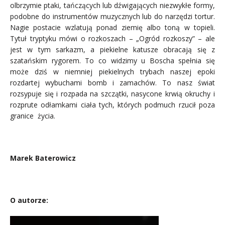
olbrzymie ptaki, tańczących lub dźwigających niezwykłe formy,
podobne do instrumentów muzycznych lub do narzędzi tortur.
Nagie postacie wzlatują ponad ziemię albo toną w topieli.
Tytuł tryptyku mówi o rozkoszach – „Ogród rozkoszy” – ale
jest w tym sarkazm, a piekielne katusze obracają się z
szatańskim rygorem. To co widzimy u Boscha spełnia się
może dziś w niemniej piekielnych trybach naszej epoki
rozdartej wybuchami bomb i zamachów. To nasz świat
rozsypuje się i rozpada na szczątki, nasycone krwią okruchy i
rozprute odłamkami ciała tych, których podmuch rzucił poza
granice życia.
..
Marek Baterowicz
.
O autorze: