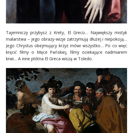
Tajemniczy przybysz z Krety, El Greco… Największy mistyk
malarstwa – jego obrazy-wizje zatrzymują dłużej i niepokoją…
Jego Chrystus obejmujący krzyż mówi wszystko… Po co więc
kręcić filmy o Męce Pańskiej, filmy ociekające nadmiarem
krwi… A inne płótna El Greca wiszą w Toledo.