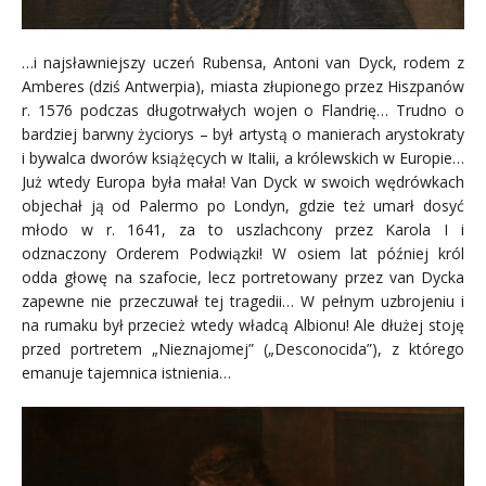
…i najsławniejszy uczeń Rubensa, Antoni van Dyck, rodem z
Amberes (dziś Antwerpia), miasta złupionego przez Hiszpanów
r. 1576 podczas długotrwałych wojen o Flandrię… Trudno o
bardziej barwny życiorys – był artystą o manierach arystokraty
i bywalca dworów książęcych w Italii, a królewskich w Europie…
Już wtedy Europa była mała! Van Dyck w swoich wędrówkach
objechał ją od Palermo po Londyn, gdzie też umarł dosyć
młodo w r. 1641, za to uszlachcony przez Karola I i
odznaczony Orderem Podwiązki! W osiem lat później król
odda głowę na szafocie, lecz portretowany przez van Dycka
zapewne nie przeczuwał tej tragedii… W pełnym uzbrojeniu i
na rumaku był przecież wtedy władcą Albionu! Ale dłużej stoję
przed portretem „Nieznajomej” („Desconocida”), z którego
emanuje tajemnica istnienia…