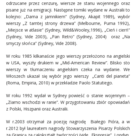
odrzucane przez cenzurę, wiersze ze stanu wojennego oraz
pisane już na emigracji. Następne tomiki wydane w Australii to
kolejno: „Dama z jamnikiem” (Sydney, Akapit 1989), wybór
wierszy „Z tamtej strony drzewa” (Melbourne, Puma 1992),
„Miejsce w atlasie” (Sydney, Wild&Wooley,1996), „Cień i cierń”
(Sydney, Vide 2003), „Pan Retro” (Sydney, 2004) oraz „Na
smyczy słońca” (Sydney, Vide 2008).
W roku 1985 kilkanaście jego wierszy przełożono na angielski
w USA, wyszły drukiem w „Mid-American Review”. Blisko sto
wierszy w tłumaczeniu angielskim czeka na wydanie. We
Włoszech ukazał się wybór jego wierszy „Canti del pianeta”
(Roma, Empiria, 2010) w przekładzie Paolo Statutiego.
W roku 1992 wydał w Sydney powieść o stanie wojennym –
„Ziarno wschodzi w ranie”. W przygotowaniu zbiór opowiadań
z Polski, Hiszpanii oraz Australii.
W r.2003 otrzymał za poezję nagrodę Białego Pióra, a w
r.2012 był laureatem nagrody Stowarzyszenia Pisarzy Polskich
za Granicą za całokształt twórczości (vide „Ekspresje”, Londyn,