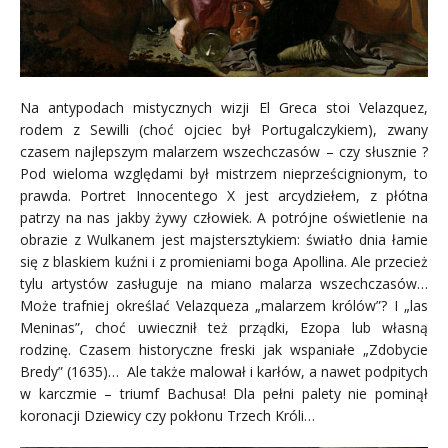
Na antypodach mistycznych wizji El Greca stoi Velazquez,
rodem z Sewilli (choć ojciec był Portugalczykiem), zwany
czasem najlepszym malarzem wszechczasów – czy słusznie ?
Pod wieloma względami był mistrzem nieprześcignionym, to
prawda. Portret Innocentego X jest arcydziełem, z płótna
patrzy na nas jakby żywy człowiek. A potrójne oświetlenie na
obrazie z Wulkanem jest majstersztykiem: światło dnia łamie
się z blaskiem kuźni i z promieniami boga Apollina. Ale przecież
tylu artystów zasługuje na miano malarza wszechczasów…
Może trafniej określać Velazqueza „malarzem królów”? I „las
Meninas”, choć uwiecznił też prządki, Ezopa lub własną
rodzinę. Czasem historyczne freski jak wspaniałe „Zdobycie
Bredy” (1635)… Ale także malował i karłów, a nawet podpitych
w karczmie – triumf Bachusa! Dla pełni palety nie pominął
koronacji Dziewicy czy pokłonu Trzech Króli…