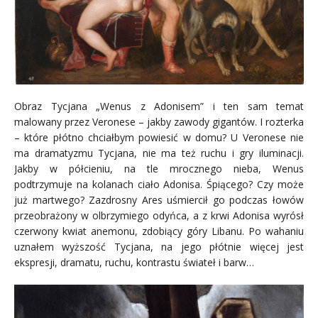
Obraz Tycjana „Wenus z Adonisem” i ten sam temat
malowany przez Veronese – jakby zawody gigantów. I rozterka
– które płótno chciałbym powiesić w domu? U Veronese nie
ma dramatyzmu Tycjana, nie ma też ruchu i gry iluminacji.
Jakby w półcieniu, na tle mrocznego nieba, Wenus
podtrzymuje na kolanach ciało Adonisa. Śpiącego? Czy może
już martwego? Zazdrosny Ares uśmiercił go podczas łowów
przeobrażony w olbrzymiego odyńca, a z krwi Adonisa wyrósł
czerwony kwiat anemonu, zdobiący góry Libanu. Po wahaniu
uznałem wyższość Tycjana, na jego płótnie więcej jest
ekspresji, dramatu, ruchu, kontrastu świateł i barw…