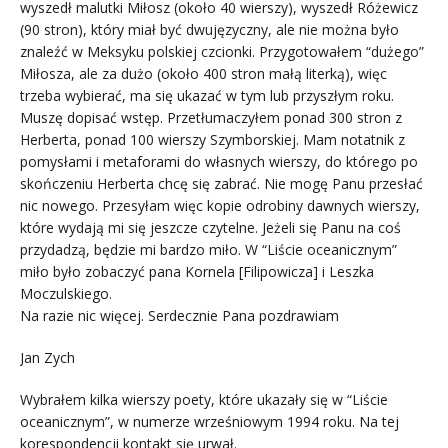
wyszedł malutki Miłosz (około 40 wierszy), wyszedł Różewicz
(90 stron), który miał być dwujęzyczny, ale nie można było
znaleźć w Meksyku polskiej czcionki. Przygotowałem “dużego”
Miłosza, ale za dużo (około 400 stron małą literką), więc
trzeba wybierać, ma się ukazać w tym lub przyszłym roku.
Muszę dopisać wstęp. Przetłumaczyłem ponad 300 stron z
Herberta, ponad 100 wierszy Szymborskiej. Mam notatnik z
pomysłami i metaforami do własnych wierszy, do którego po
skończeniu Herberta chcę się zabrać. Nie mogę Panu przesłać
nic nowego. Przesyłam więc kopie odrobiny dawnych wierszy,
które wydają mi się jeszcze czytelne. Jeżeli się Panu na coś
przydadzą, będzie mi bardzo miło. W “Liście oceanicznym”
miło było zobaczyć pana Kornela [Filipowicza] i Leszka
Moczulskiego.
Na razie nic więcej. Serdecznie Pana pozdrawiam
Jan Zych
Wybrałem kilka wierszy poety, które ukazały się w “Liście
oceanicznym”, w numerze wrześniowym 1994 roku. Na tej
korespondencji kontakt się urwał.