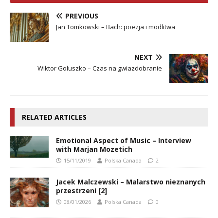
PREVIOUS
Jan Tomkowski – Bach: poezja i modlitwa
NEXT
Wiktor Gołuszko – Czas na gwiazdobranie
RELATED ARTICLES
Emotional Aspect of Music – Interview
with Marjan Mozetich
15/11/2019
Polska Canada
2
Jacek Malczewski – Malarstwo nieznanych
przestrzeni [2]
08/01/2026
Polska Canada
0