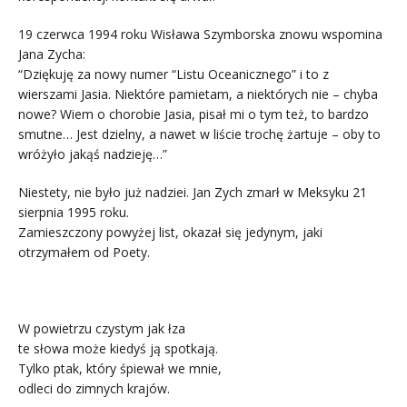
19 czerwca 1994 roku Wisława Szymborska znowu wspomina
Jana Zycha:
“Dziękuję za nowy numer “Listu Oceanicznego” i to z
wierszami Jasia. Niektóre pamietam, a niektórych nie – chyba
nowe? Wiem o chorobie Jasia, pisał mi o tym też, to bardzo
smutne… Jest dzielny, a nawet w liście trochę żartuje – oby to
wróżyło jakąś nadzieję…”
Niestety, nie było już nadziei. Jan Zych zmarł w Meksyku 21
sierpnia 1995 roku.
Zamieszczony powyżej list, okazał się jedynym, jaki
otrzymałem od Poety.
W powietrzu czystym jak łza
te słowa może kiedyś ją spotkają.
Tylko ptak, który śpiewał we mnie,
odleci do zimnych krajów.