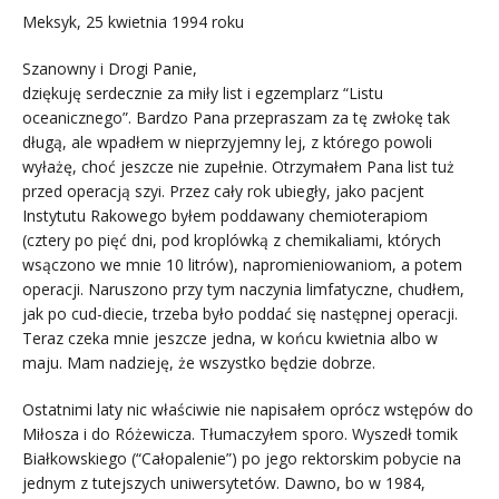
Meksyk, 25 kwietnia 1994 roku
Szanowny i Drogi Panie,
dziękuję serdecznie za miły list i egzemplarz “Listu
oceanicznego”. Bardzo Pana przepraszam za tę zwłokę tak
długą, ale wpadłem w nieprzyjemny lej, z którego powoli
wyłażę, choć jeszcze nie zupełnie. Otrzymałem Pana list tuż
przed operacją szyi. Przez cały rok ubiegły, jako pacjent
Instytutu Rakowego byłem poddawany chemioterapiom
(cztery po pięć dni, pod kroplówką z chemikaliami, których
wsączono we mnie 10 litrów), napromieniowaniom, a potem
operacji. Naruszono przy tym naczynia limfatyczne, chudłem,
jak po cud-diecie, trzeba było poddać się następnej operacji.
Teraz czeka mnie jeszcze jedna, w końcu kwietnia albo w
maju. Mam nadzieję, że wszystko będzie dobrze.
Ostatnimi laty nic właściwie nie napisałem oprócz wstępów do
Miłosza i do Różewicza. Tłumaczyłem sporo. Wyszedł tomik
Białkowskiego (“Całopalenie”) po jego rektorskim pobycie na
jednym z tutejszych uniwersytetów. Dawno, bo w 1984,