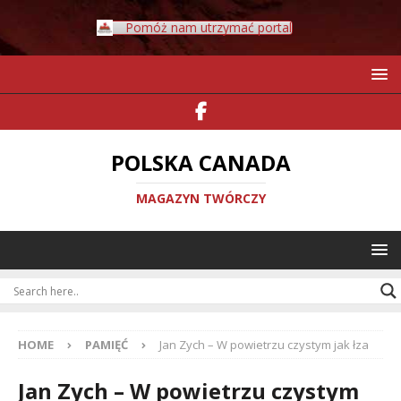
Pomóż nam utrzymać portal
POLSKA CANADA
MAGAZYN TWÓRCZY
HOME
PAMIĘĆ
Jan Zych – W powietrzu czystym jak łza
Jan Zych – W powietrzu czystym