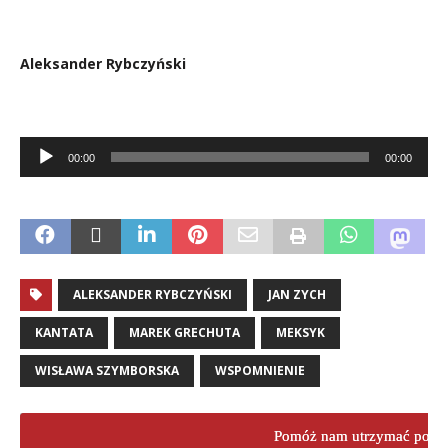
Aleksander Rybczyński
Audio
00:00
00:00
Player
.
ALEKSANDER RYBCZYŃSKI
JAN ZYCH
KANTATA
MAREK GRECHUTA
MEKSYK
WISŁAWA SZYMBORSKA
WSPOMNIENIE
Pomóż nam utrzymać porta