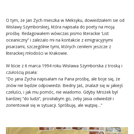
O tym, że Jan Zych mieszka w Meksyku, dowiedziałem sie od
Wisławy Szymborskiej, która napisała do poety na moją
prośbę. Redagowałem wówczas pismo literackie ‘List
oceaniczny” i zależało mi na kontakcie z emigracyjnymi
pisarzami, szczególnie tymi, których ceniłem jeszcze z
literackiej młodości w Krakowie.
W liście z 6 marca 1994 roku Wisława Szymborska z troską i
czułością pisała:
“Do jana Zycha napisałam na Pana prośbę, ale boje się, że
znów nie będzie odpowiedzi. Biedny Jaś, znalazł się w jakiejś
czeluści, i jak mu pomóc, nie wiadomo. Gdyby Mrożek był
bardziej “do ludzi”, prosiłabym go, żeby Jasia odwiedził i
zorientował się w sytuacji. Spróbuję, ale wątpię…”