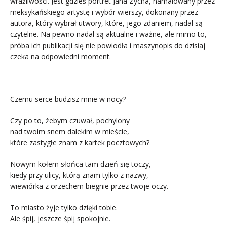
wrażliwości. Jest gdzieś portret Jana Zycha, namalowany przez
meksykańskiego artystę i wybór wierszy, dokonany przez
autora, który wybrał utwory, które, jego zdaniem, nadal są
czytelne. Na pewno nadal są aktualne i ważne, ale mimo to,
próba ich publikacji się nie powiodła i maszynopis do dzisiaj
czeka na odpowiedni moment.
Czemu serce budzisz mnie w nocy?
Czy po to, żebym czuwał, pochylony
nad twoim snem dalekim w mieście,
które zastygłe znam z kartek pocztowych?
Nowym kołem słońca tam dzień się toczy,
kiedy przy ulicy, którą znam tylko z nazwy,
wiewiórka z orzechem biegnie przez twoje oczy.
To miasto żyje tylko dzięki tobie.
Ale śpij, jeszcze śpij spokojnie.