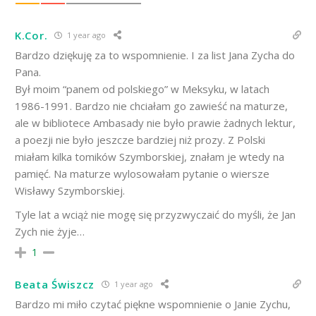
K.Cor.
1 year ago
Bardzo dziękuję za to wspomnienie. I za list Jana Zycha do
Pana.
Był moim “panem od polskiego” w Meksyku, w latach
1986-1991. Bardzo nie chciałam go zawieść na maturze,
ale w bibliotece Ambasady nie było prawie żadnych lektur,
a poezji nie było jeszcze bardziej niż prozy. Z Polski
miałam kilka tomików Szymborskiej, znałam je wtedy na
pamięć. Na maturze wylosowałam pytanie o wiersze
Wisławy Szymborskiej.
Tyle lat a wciąż nie mogę się przyzwyczaić do myśli, że Jan
Zych nie żyje…
1
Beata Świszcz
1 year ago
Bardzo mi miło czytać piękne wspomnienie o Janie Zychu,