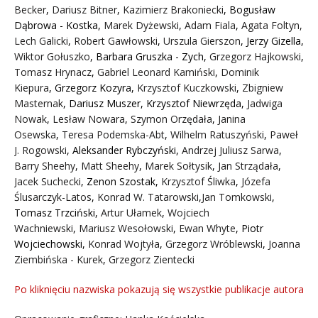
Becker
,
Dariusz Bitner
,
Kazimierz Brakoniecki
,
Bogusław
Dąbrowa - Kostka
,
Marek Dyżewski
,
Adam Fiala
,
Agata Foltyn,
Lech Galicki
,
Robert Gawłowski
,
Urszula Gierszon
,
Jerzy Gizella
,
Wiktor Gołuszko
,
Barbara Gruszka - Zych
,
Grzegorz Hajkowski
,
Tomasz Hrynacz
,
Gabriel Leonard Kamiński
,
Dominik
Kiepura
,
Grzegorz Kozyra
,
Krzysztof Kuczkowski
,
Zbigniew
Masternak
,
Dariusz Muszer
,
Krzysztof Niewrzęda
,
Jadwiga
Nowak
,
Lesław Nowara
,
Szymon Orzędała
,
Janina
Osewska
,
Teresa Podemska-Abt
,
Wilhelm Ratuszyński
,
Paweł
J. Rogowski
,
Aleksander Rybczyński
,
Andrzej Juliusz Sarwa
,
Barry Sheehy
,
Matt Sheehy
,
Marek Sołtysik
,
Jan Strządała
,
Jacek Suchecki
,
Zenon Szostak
,
Krzysztof Śliwka
,
Józefa
Ślusarczyk-Latos
,
Konrad W. Tatarowski
,
Jan Tomkowski
,
Tomasz Trzciński
,
Artur Ułamek
,
Wojciech
Wachniewski
,
Mariusz Wesołowski
,
Ewan Whyte
,
Piotr
Wojciechowski
,
Konrad Wojtyła
,
Grzegorz Wróblewski
,
Joanna
Ziembińska - Kurek
,
Grzegorz Zientecki
Po kliknięciu nazwiska pokazują się wszystkie publikacje autora