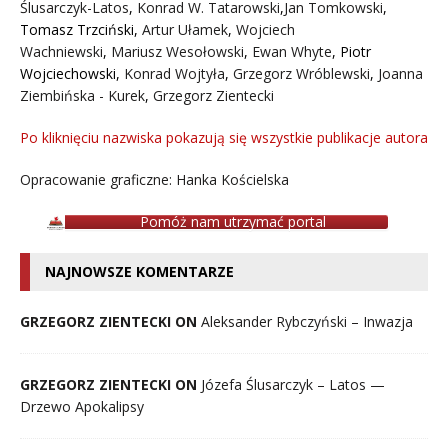
Ślusarczyk-Latos
,
Konrad W. Tatarowski
,
Jan Tomkowski
,
Tomasz Trzciński
,
Artur Ułamek
,
Wojciech
Wachniewski
,
Mariusz Wesołowski
,
Ewan Whyte
,
Piotr
Wojciechowski
,
Konrad Wojtyła
,
Grzegorz Wróblewski
,
Joanna
Ziembińska - Kurek
,
Grzegorz Zientecki
Po kliknięciu nazwiska pokazują się wszystkie publikacje autora
Opracowanie graficzne: Hanka Kościelska
Pomóż nam utrzymać portal
NAJNOWSZE KOMENTARZE
GRZEGORZ ZIENTECKI ON
Aleksander Rybczyński – Inwazja
GRZEGORZ ZIENTECKI ON
Józefa Ślusarczyk – Latos —
Drzewo Apokalipsy