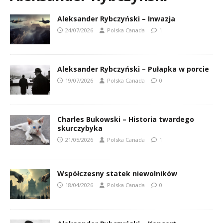
Aleksander Rybczyński – Inwazja
24/07/2026
Polska Canada
1
Aleksander Rybczyński – Pułapka w porcie
19/07/2026
Polska Canada
0
Charles Bukowski – Historia twardego
skurczybyka
21/05/2026
Polska Canada
1
Współczesny statek niewolników
18/04/2026
Polska Canada
0