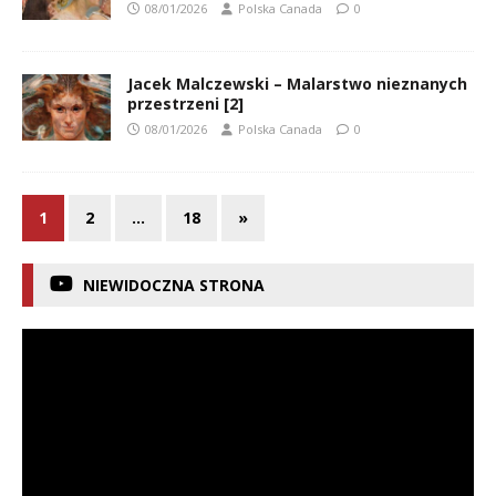
08/01/2026
Polska Canada
0
Jacek Malczewski – Malarstwo nieznanych
przestrzeni [2]
08/01/2026
Polska Canada
0
1
2
…
18
»
NIEWIDOCZNA STRONA