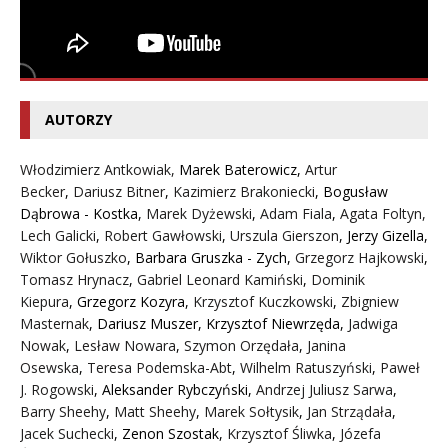
AUTORZY
Włodzimierz Antkowiak,
Marek Baterowicz
,
Artur
Becker
,
Dariusz Bitner
,
Kazimierz Brakoniecki
,
Bogusław
Dąbrowa - Kostka
,
Marek Dyżewski
,
Adam Fiala
,
Agata Foltyn,
Lech Galicki
,
Robert Gawłowski
,
Urszula Gierszon
,
Jerzy Gizella
,
Wiktor Gołuszko
,
Barbara Gruszka - Zych
,
Grzegorz Hajkowski
,
Tomasz Hrynacz
,
Gabriel Leonard Kamiński
,
Dominik
Kiepura
,
Grzegorz Kozyra
,
Krzysztof Kuczkowski
,
Zbigniew
Masternak
,
Dariusz Muszer
,
Krzysztof Niewrzęda
,
Jadwiga
Nowak
,
Lesław Nowara
,
Szymon Orzędała
,
Janina
Osewska
,
Teresa Podemska-Abt
,
Wilhelm Ratuszyński
,
Paweł
J. Rogowski
,
Aleksander Rybczyński
,
Andrzej Juliusz Sarwa
,
Barry Sheehy
,
Matt Sheehy
,
Marek Sołtysik
,
Jan Strządała
,
Jacek Suchecki
,
Zenon Szostak
,
Krzysztof Śliwka
,
Józefa