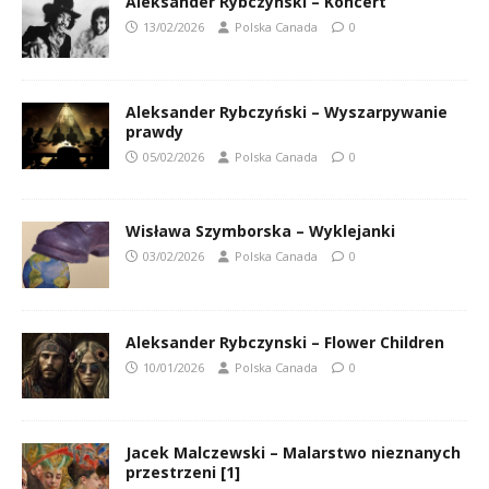
Aleksander Rybczyński – Koncert
13/02/2026
Polska Canada
0
Aleksander Rybczyński – Wyszarpywanie
prawdy
05/02/2026
Polska Canada
0
Wisława Szymborska – Wyklejanki
03/02/2026
Polska Canada
0
Aleksander Rybczynski – Flower Children
10/01/2026
Polska Canada
0
Jacek Malczewski – Malarstwo nieznanych
przestrzeni [1]