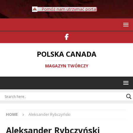
Pomóż nam utrzymać portal
POLSKA CANADA
MAGAZYN TWÓRCZY
HOME
Aleksander Rybczyński
Aleksander Rybczyński