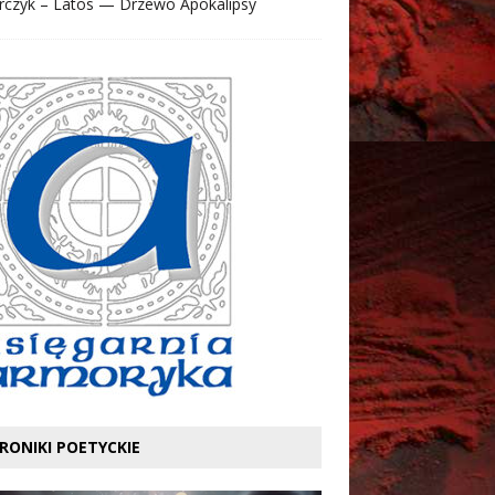
rczyk – Latos — Drzewo Apokalipsy
RONIKI POETYCKIE