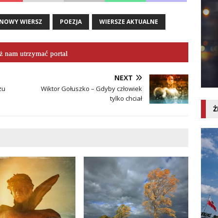
NOWY WIERSZ
POEZJA
WIERSZE AKTUALNE
 nam utrzymać portal
NEXT
zu
Wiktor Gołuszko – Gdyby człowiek
tylko chciał
Ż