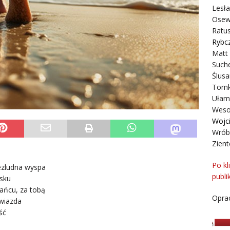
Lesł
Osew
Ratus
Rybc
Matt
Suche
Ślusa
Tomk
Ułam
Weso
Wojc
Wrób
Zient
Po kl
ezludna wyspa
publi
asku
tańcu, za tobą
Oprac
gwiazda
ść