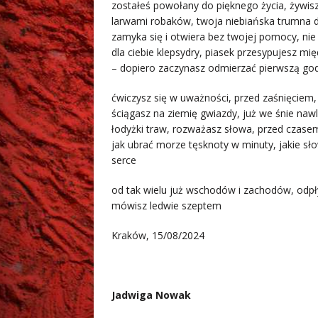
zostałeś powołany do pięknego życia, żywis
larwami robaków, twoja niebiańska trumna d
zamyka się i otwiera bez twojej pomocy, nie
dla ciebie klepsydry, piasek przesypujesz mi
– dopiero zaczynasz odmierzać pierwszą go
ćwiczysz się w uważności, przed zaśnięciem
ściągasz na ziemię gwiazdy, już we śnie nawl
łodyżki traw, rozważasz słowa, przed czase
jak ubrać morze tęsknoty w minuty, jakie sł
serce
od tak wielu już wschodów i zachodów, odp
mówisz ledwie szeptem
Kraków, 15/08/2024
Jadwiga Nowak