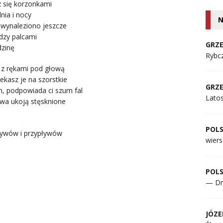
z się korzonkami
nia i nocy
N
 wynaleziono jeszcze
ędzy palcami
GRZE
dzinę
Rybcz
, z rękami pod głową
ekasz je na szorstkie
GRZE
m, podpowiada ci szum fal
Lato
owa ukoją stęsknione
POL
ływów i przypływów
wiers
POL
— Dr
JÓZE