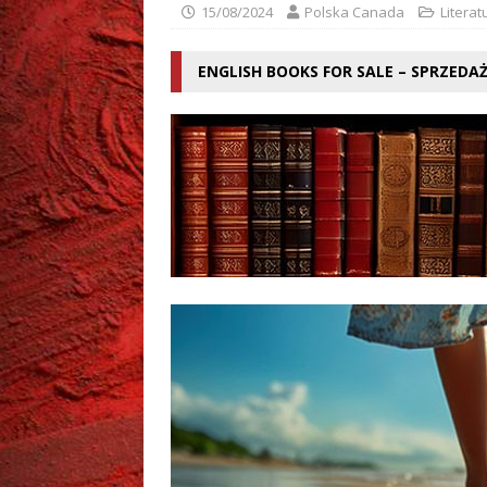
[ 02/08/2026 ]
Grzegorz Zi
15/08/2024
Polska Canada
Literat
ENGLISH BOOKS FOR SALE – SPRZEDA