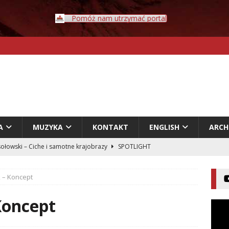
Pomóż nam utrzymać portal
A
MUZYKA
KONTAKT
ENGLISH
ARC
ołowski – Ciche i samotne krajobrazy
SPOTLIGHT
Rybczyński – Inwazja
LITERATURA
 – Koncept
er – Przyklejeni odklejeni.
LITERATURA
acz – Człowiek w świecie rozpadających się znaczeń
Koncept