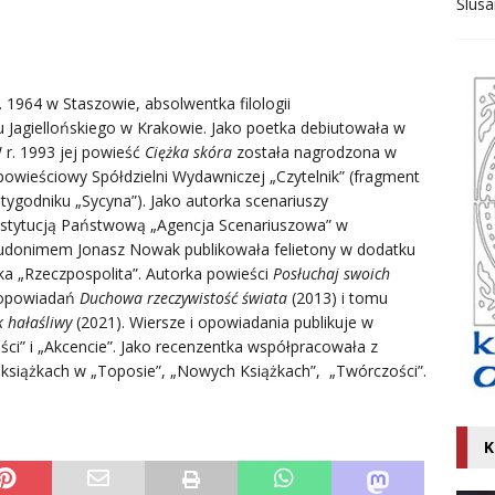
Ślusa
r. 1964 w Staszowie, absolwentka filologii
u Jagiellońskiego w Krakowie. Jako poetka debiutowała w
 r. 1993 jej powieść
Ciężka skóra
została nagrodzona w
powieściowy Spółdzielni Wydawniczej „Czytelnik” (fragment
ygodniku „Sycyna”). Jako autorka scenariuszy
nstytucją Państwową „Agencja Scenariuszowa” w
udonimem Jonasz Nowak publikowała felietony w dodatku
ka „Rzeczpospolita”. Autorka powieści
Posłuchaj swoich
u opowiadań
Duchowa rzeczywistość świata
(2013) i tomu
k hałaśliwy
(2021). Wiersze i opowiadania publikuje w
ści” i „Akcencie”. Jako recenzentka współpracowała z
książkach w „Toposie”, „Nowych Książkach”, „Twórczości”.
K