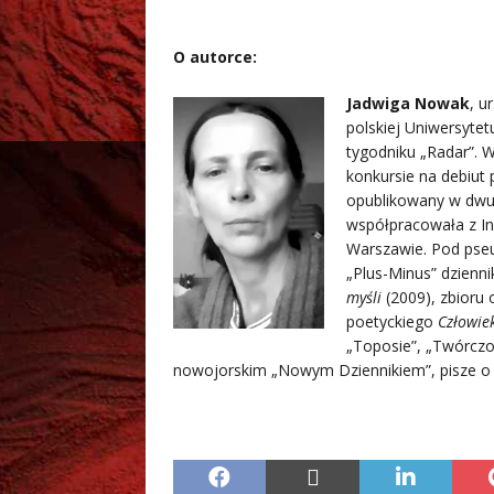
O autorce:
Jadwiga Nowak
, u
polskiej Uniwersytet
tygodniku „Radar”. W
konkursie na debiut 
opublikowany w dwut
współpracowała z I
Warszawie. Pod pse
„Plus-Minus” dzienni
myśli
(2009), zbior
poetyckiego
Człowie
„Toposie”, „Twórczo
nowojorskim „Nowym Dziennikiem”, pisze o 