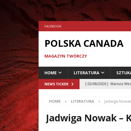
FACEBOOK
POLSKA CANADA
MAGAZYN TWÓRCZY
HOME
LITERATURA
SZTUK
[ 02/08/2026 ]
Mariusz Wes
NEWS TICKER
[ 24/07/2026 ]
Aleksander 
HOME
LITERATURA
Jadwiga Nowak
[ 23/07/2026 ]
Dariusz Musz
[ 19/07/2026 ]
Tomasz Hryn
Jadwiga Nowak – 
LITERATURA