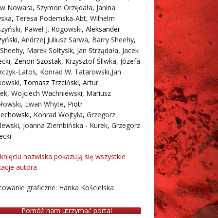
aw Nowara
,
Szymon Orzędała
,
Janina
ska
,
Teresa Podemska-Abt
,
Wilhelm
zyński
,
Paweł J. Rogowski
,
Aleksander
zyński
,
Andrzej Juliusz Sarwa
,
Barry Sheehy
,
 Sheehy
,
Marek Sołtysik
,
Jan Strządała
,
Jacek
cki
,
Zenon Szostak
,
Krzysztof Śliwka
,
Józefa
rczyk-Latos
,
Konrad W. Tatarowski
,
Jan
owski
,
Tomasz Trzciński
,
Artur
ek
,
Wojciech Wachniewski
,
Mariusz
łowski
,
Ewan Whyte
,
Piotr
iechowski
,
Konrad Wojtyła
,
Grzegorz
lewski
,
Joanna Ziembińska - Kurek
,
Grzegorz
ecki
iknięciu nazwiska pokazują się wszystkie
kacje autora
owanie graficzne: Hanka Kościelska
Pomóż nam utrzymać portal