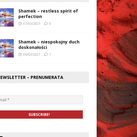
Shamek – restless spirit of
perfection
07/03/2021
0
Shamek – niespokojny duch
doskonałości
06/03/2021
1
EWSLETTER – PRENUMERATA