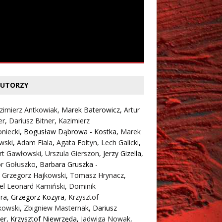
UTORZY
zimierz Antkowiak,
Marek Baterowicz
,
Artur
er
,
Dariusz Bitner
,
Kazimierz
niecki
,
Bogusław Dąbrowa - Kostka
,
Marek
wski
,
Adam Fiala
,
Agata Foltyn,
Lech Galicki
,
rt Gawłowski
,
Urszula Gierszon
,
Jerzy Gizella
,
or Gołuszko
,
Barbara Gruszka -
,
Grzegorz Hajkowski
,
Tomasz Hrynacz
,
el Leonard Kamiński
,
Dominik
ra
,
Grzegorz Kozyra
,
Krzysztof
kowski
,
Zbigniew Masternak
,
Dariusz
er
,
Krzysztof Niewrzęda
,
Jadwiga Nowak
,