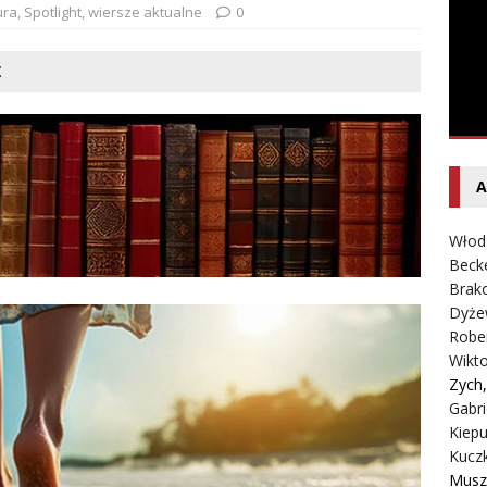
entecki – Dziennik – Wyspy Kanaryjskie
FELIETON
ura
,
Spotlight
,
wiersze aktualne
0
Ż
A
Włod
Beck
Brako
Dyże
Robe
Wikt
Zych
Gabri
Kiepu
Kucz
Musz