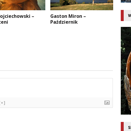
W
ojciechowski –
Gaston Miron –
eni
Październik
[+]
S