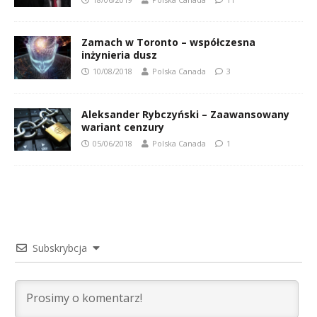
Zamach w Toronto – współczesna
inżynieria dusz
10/08/2018
Polska Canada
3
Aleksander Rybczyński – Zaawansowany
wariant cenzury
05/06/2018
Polska Canada
1
Subskrybcja