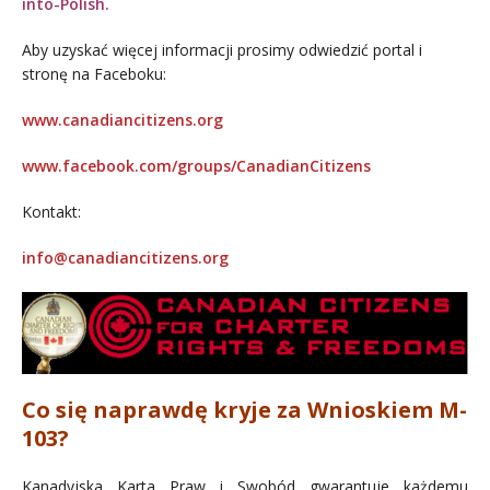
into-Polish.
Aby uzyskać więcej informacji prosimy odwiedzić portal i
stronę na Faceboku:
www.canadiancitizens.org
www.facebook.com/groups/CanadianCitizens
Kontakt:
info@canadiancitizens.org
Co się naprawdę kryje za Wnioskiem M-
103?
Kanadyjska Karta Praw i Swobód gwarantuje każdemu