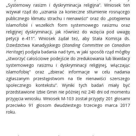
„Systemowy rasizm i dyskryminacja religijna”. Wniosek ten
wzywał rząd do „uznania za konieczne stłumienie rosnącego
publicznego klimatu strachu i nienawiści” oraz do „potępienia
islamofobii i wszelkich form systemowego rasizmu oraz
religijnej dyskryminacji, jak również do wzięcia pod uwagę
petycji e-411”. Wniosek żądał też, aby Stała Komisja ds.
Dziedzictwa Kanadyjskiego (
Standing Committee on Canadian
Heritage
) podjęła badania nad tym, w jaki sposób rząd mógłby
„stworzyć całościowe podejście do zredukowania lub likwidacji
systemowego rasizmu i dyskryminacji religijnej, włączając
islamofobię” oraz „zbierać informacje w celu nadania
zgłaszanym przestępstwom na tle nienawiści szerszego
społecznego kontekstu”. Wyniki tych badań miały być
przedstawione Izbie Gmin nie później niż 240 dni od momentu
przyjęcia wniosku. Wniosek M-103 został przyjęty 201 głosami
przeciwko 91 głosom dwudziestego trzeciego marca 2017
roku.