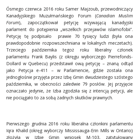
Ósmego czerwca 2016 roku Samer Majzoub, przewodniczący
Kanadyjskiego Muzułmańskiego Forum (
Canadian Muslim
Forum
), zapoczątkował petycję wzywającą kanadyjski
parlament do potępienia „wszelkich przejawów islamofobii”.
Petycję tę podpisało prawie 70 tysięcy ludzi (była ona
prawdopodobnie rozpowszechniana w lokalnych meczetach).
Trzeciego października tegoż roku liberalny członek
parlamentu Frank Baylis (z okręgu wyborczego Pierrefonds-
Dollard w Quebecu) przedstawił ową petycję – znaną odtąd
jako Petycja e-411 – w Parlamencie, gdzie została ona
jednogłośnie przyjęta przez Izbę Gmin dwudziestego szóstego
października, w obecności zaledwie 79 posłów. Jej przyjęcie
oznaczało jedynie, że Izba zgodziła się z intencją petycji, ale
nie pociągało to za sobą żadnych skutków prawnych.
Pierwszego grudnia 2016 roku liberalna członkini parlamentu
Iqra Khalid (okręg wyborczy Mississauga-Erin Mills w Ontario)
złożyła w Izbie Gmin wniosek M-103, zatytułowany