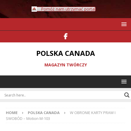
Pomóż nam utrzymać portal
POLSKA CANADA
MAGAZYN TWÓRCZY
HOME
POLSKA CANADA
W OBRONIE KARTY PRAW I
SWOBÓD – Motion M-103