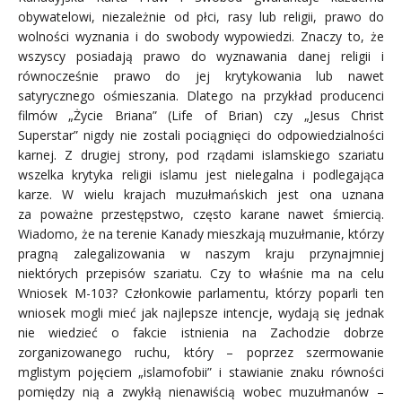
obywatelowi, niezależnie od płci, rasy lub religii, prawo do
wolności wyznania i do swobody wypowiedzi. Znaczy to, że
wszyscy posiadają prawo do wyznawania danej religii i
równocześnie prawo do jej krytykowania lub nawet
satyrycznego ośmieszania. Dlatego na przykład producenci
filmów „Życie Briana” (Life of Brian) czy „Jesus Christ
Superstar” nigdy nie zostali pociągnięci do odpowiedzialności
karnej. Z drugiej strony, pod rządami islamskiego szariatu
wszelka krytyka religii islamu jest nielegalna i podlegająca
karze. W wielu krajach muzułmańskich jest ona uznana
za poważne przestępstwo, często karane nawet śmiercią.
Wiadomo, że na terenie Kanady mieszkają muzułmanie, którzy
pragną zalegalizowania w naszym kraju przynajmniej
niektórych przepisów szariatu. Czy to właśnie ma na celu
Wniosek M-103? Członkowie parlamentu, którzy poparli ten
wniosek mogli mieć jak najlepsze intencje, wydają się jednak
nie wiedzieć o fakcie istnienia na Zachodzie dobrze
zorganizowanego ruchu, który – poprzez szermowanie
mglistym pojęciem „islamofobii” i stawianie znaku równości
pomiędzy nią a zwykłą nienawiścią wobec muzułmanów –