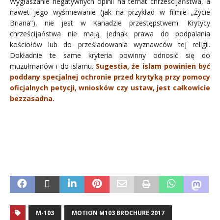
Wygłaszanie negatywnych opinii na temat chrześcijaństwa, a
nawet jego wyśmiewanie (jak na przykład w filmie „Życie
Briana”), nie jest w Kanadzie przestępstwem. Krytycy
chrześcijaństwa nie mają jednak prawa do podpalania
kościołów lub do prześladowania wyznawców tej religii.
Dokładnie te same kryteria powinny odnosić się do
muzułmanów i do islamu.
Sugestia, że
islam powinien być
poddany specjalnej ochronie przed krytyką przy pomocy
oficjalnych petycji, wniosków czy ustaw, jest całkowicie
bezzasadna.
.
.
M-103
MOTION M103 BROCHURE 2017