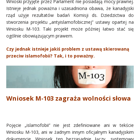
Wnioski przyjęte przez Parlament nie posiadają mocy prawnej.
Istnieje jednak poważna i uzasadniona obawa, że kanadyjski
rząd użyje rezultatów badań Komisji ds. Dziedzictwa do
stworzenia projektu „antyislamofobicznej” ustawy opartej na
Wniosku M-103. Taki projekt może później łatwo stać się
ogólnie obowiązującym prawem.
Czy jednak istnieje jakiś problem z ustawą skierowaną
przeciw islamofobii? Tak,
i to poważny.
Wniosek M-103 zagraża wolności słowa
Pojęcie „islamofobii” nie jest zdefiniowane ani w tekście
Wniosku M-103, ani w żadnym innym oficjalnym kanadyjskim
dokumencie. Wniosek ten bezzasadnie łączy „systemowy