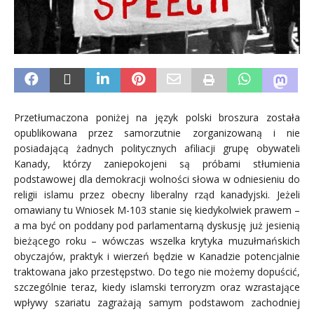
Przetłumaczona poniżej na język polski broszura została
opublikowana przez samorzutnie zorganizowaną i nie
posiadającą żadnych politycznych afiliacji grupę obywateli
Kanady, którzy zaniepokojeni są próbami stłumienia
podstawowej dla demokracji wolności słowa w odniesieniu do
religii islamu przez obecny liberalny rząd kanadyjski. Jeżeli
omawiany tu Wniosek M-103 stanie się kiedykolwiek prawem –
a ma być on poddany pod parlamentarną dyskusję już jesienią
bieżącego roku – wówczas wszelka krytyka muzułmańskich
obyczajów, praktyk i wierzeń będzie w Kanadzie potencjalnie
traktowana jako przestępstwo. Do tego nie możemy dopuścić,
szczególnie teraz, kiedy islamski terroryzm oraz wzrastające
wpływy szariatu zagrażają samym podstawom zachodniej