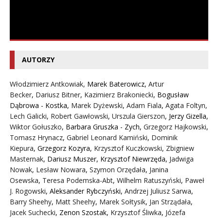
AUTORZY
Włodzimierz Antkowiak,
Marek Baterowicz
,
Artur
Becker
,
Dariusz Bitner
,
Kazimierz Brakoniecki
,
Bogusław
Dąbrowa - Kostka
,
Marek Dyżewski
,
Adam Fiala
,
Agata Foltyn,
Lech Galicki
,
Robert Gawłowski
,
Urszula Gierszon
,
Jerzy Gizella
,
Wiktor Gołuszko
,
Barbara Gruszka - Zych
,
Grzegorz Hajkowski
,
Tomasz Hrynacz
,
Gabriel Leonard Kamiński
,
Dominik
Kiepura
,
Grzegorz Kozyra
,
Krzysztof Kuczkowski
,
Zbigniew
Masternak
,
Dariusz Muszer
,
Krzysztof Niewrzęda
,
Jadwiga
Nowak
,
Lesław Nowara
,
Szymon Orzędała
,
Janina
Osewska
,
Teresa Podemska-Abt
,
Wilhelm Ratuszyński
,
Paweł
J. Rogowski
,
Aleksander Rybczyński
,
Andrzej Juliusz Sarwa
,
Barry Sheehy
,
Matt Sheehy
,
Marek Sołtysik
,
Jan Strządała
,
Jacek Suchecki
,
Zenon Szostak
,
Krzysztof Śliwka
,
Józefa