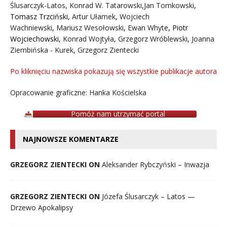
Ślusarczyk-Latos
,
Konrad W. Tatarowski
,
Jan Tomkowski
,
Tomasz Trzciński
,
Artur Ułamek
,
Wojciech
Wachniewski
,
Mariusz Wesołowski
,
Ewan Whyte
,
Piotr
Wojciechowski
,
Konrad Wojtyła
,
Grzegorz Wróblewski
,
Joanna
Ziembińska - Kurek
,
Grzegorz Zientecki
Po kliknięciu nazwiska pokazują się wszystkie publikacje autora
Opracowanie graficzne: Hanka Kościelska
Pomóż nam utrzymać portal
NAJNOWSZE KOMENTARZE
GRZEGORZ ZIENTECKI ON
Aleksander Rybczyński – Inwazja
GRZEGORZ ZIENTECKI ON
Józefa Ślusarczyk – Latos —
Drzewo Apokalipsy