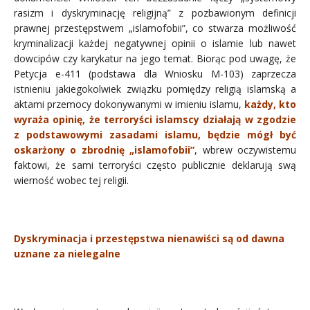
rasizm i dyskryminację religijną” z pozbawionym definicji
prawnej przestępstwem „islamofobii”, co stwarza możliwość
kryminalizacji każdej negatywnej opinii o islamie lub nawet
dowcipów czy karykatur na jego temat. Biorąc pod uwagę, że
Petycja e-411 (podstawa dla Wniosku M-103) zaprzecza
istnieniu jakiegokolwiek związku pomiędzy religią islamską a
aktami przemocy dokonywanymi w imieniu islamu,
każdy, kto
wyraża opinię, że terroryści islamscy działają w zgodzie
z podstawowymi zasadami islamu, będzie mógł być
oskarżony o zbrodnię „islamofobii”
, wbrew oczywistemu
faktowi, że sami terroryści często publicznie deklarują swą
wierność wobec tej religii.
Dyskryminacja i przestępstwa nienawiści są od dawna
uznane za nielegalne