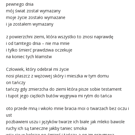
pewnego dnia
mój świat został wymazany
moje życie zostało wymazane
i ja zostałem wymazany
z powierzchni ziemi, która wszystko to znosi naprawdę
i od tamtego dnia – nie ma mnie
i tylko śmierć prawdziwa oczekuje
na koniec tych kłamstw
Człowiek, który odebrał mi życie
nosi płaszcz z wężowej skóry i mieszka w tym domu
on tańczy
tańczy gdy zmierzcha do ziemi która pisze sobie testament
i tupot jego ciężkich butów wygrywa mi rytm do tańca
oto przede mną i wkoło mnie bracia moi o twarzach bez oczu i
ust
pozbawieni uszu i języków twarze ich białe jak mleko bawole
ruchy ich są taneczne jakby taniec smoka
wiją się w kolejce po śmierć i tańczą a on im przygrywa