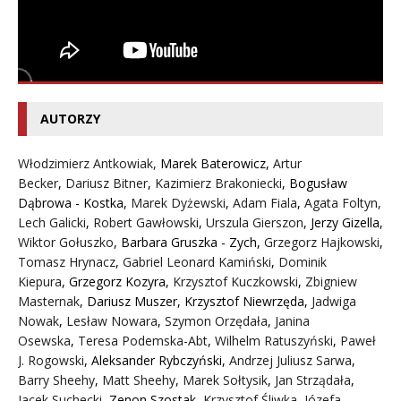
AUTORZY
Włodzimierz Antkowiak,
Marek Baterowicz
,
Artur
Becker
,
Dariusz Bitner
,
Kazimierz Brakoniecki
,
Bogusław
Dąbrowa - Kostka
,
Marek Dyżewski
,
Adam Fiala
,
Agata Foltyn,
Lech Galicki
,
Robert Gawłowski
,
Urszula Gierszon
,
Jerzy Gizella
,
Wiktor Gołuszko
,
Barbara Gruszka - Zych
,
Grzegorz Hajkowski
,
Tomasz Hrynacz
,
Gabriel Leonard Kamiński
,
Dominik
Kiepura
,
Grzegorz Kozyra
,
Krzysztof Kuczkowski
,
Zbigniew
Masternak
,
Dariusz Muszer
,
Krzysztof Niewrzęda
,
Jadwiga
Nowak
,
Lesław Nowara
,
Szymon Orzędała
,
Janina
Osewska
,
Teresa Podemska-Abt
,
Wilhelm Ratuszyński
,
Paweł
J. Rogowski
,
Aleksander Rybczyński
,
Andrzej Juliusz Sarwa
,
Barry Sheehy
,
Matt Sheehy
,
Marek Sołtysik
,
Jan Strządała
,
Jacek Suchecki
,
Zenon Szostak
,
Krzysztof Śliwka
,
Józefa