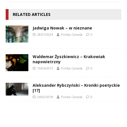
RELATED ARTICLES
Jadwiga Nowak – w nieznane
28/07/2024
Polska Canada
0
Waldemar Żyszkiewicz – Krakowiak
napowietrzny
16/04/2015
Polska Canada
0
Aleksander Rybczyński – Kroniki poetyckie
[17]
24/02/2018
Polska Canada
0