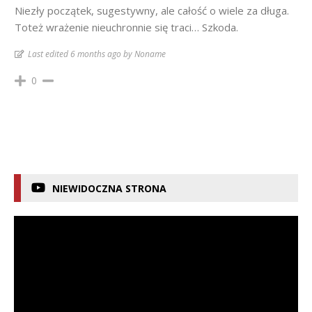
Niezły początek, sugestywny, ale całość o wiele za długa.
Toteż wrażenie nieuchronnie się traci… Szkoda.
Last edited 6 months ago by Noname
0
NIEWIDOCZNA STRONA