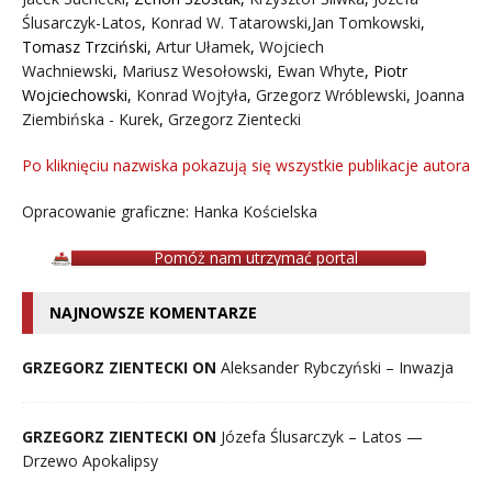
Ślusarczyk-Latos
,
Konrad W. Tatarowski
,
Jan Tomkowski
,
Tomasz Trzciński
,
Artur Ułamek
,
Wojciech
Wachniewski
,
Mariusz Wesołowski
,
Ewan Whyte
,
Piotr
Wojciechowski
,
Konrad Wojtyła
,
Grzegorz Wróblewski
,
Joanna
Ziembińska - Kurek
,
Grzegorz Zientecki
Po kliknięciu nazwiska pokazują się wszystkie publikacje autora
Opracowanie graficzne: Hanka Kościelska
Pomóż nam utrzymać portal
NAJNOWSZE KOMENTARZE
GRZEGORZ ZIENTECKI ON
Aleksander Rybczyński – Inwazja
GRZEGORZ ZIENTECKI ON
Józefa Ślusarczyk – Latos —
Drzewo Apokalipsy