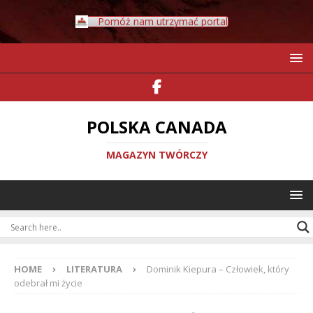
Pomóż nam utrzymać portal
POLSKA CANADA
MAGAZYN TWÓRCZY
HOME
LITERATURA
Dominik Kiepura – Człowiek, który
odebrał mi życie