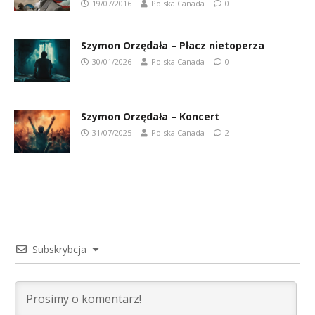
19/07/2016
Polska Canada
0
Szymon Orzędała – Płacz nietoperza
30/01/2026
Polska Canada
0
Szymon Orzędała – Koncert
31/07/2025
Polska Canada
2
Subskrybcja