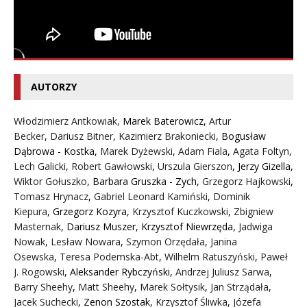
AUTORZY
Włodzimierz Antkowiak,
Marek Baterowicz
,
Artur
Becker
,
Dariusz Bitner
,
Kazimierz Brakoniecki
,
Bogusław
Dąbrowa - Kostka
,
Marek Dyżewski
,
Adam Fiala
,
Agata Foltyn,
Lech Galicki
,
Robert Gawłowski
,
Urszula Gierszon
,
Jerzy Gizella
,
Wiktor Gołuszko
,
Barbara Gruszka - Zych
,
Grzegorz Hajkowski
,
Tomasz Hrynacz
,
Gabriel Leonard Kamiński
,
Dominik
Kiepura
,
Grzegorz Kozyra
,
Krzysztof Kuczkowski
,
Zbigniew
Masternak
,
Dariusz Muszer
,
Krzysztof Niewrzęda
,
Jadwiga
Nowak
,
Lesław Nowara
,
Szymon Orzędała
,
Janina
Osewska
,
Teresa Podemska-Abt
,
Wilhelm Ratuszyński
,
Paweł
J. Rogowski
,
Aleksander Rybczyński
,
Andrzej Juliusz Sarwa
,
Barry Sheehy
,
Matt Sheehy
,
Marek Sołtysik
,
Jan Strządała
,
Jacek Suchecki
,
Zenon Szostak
,
Krzysztof Śliwka
,
Józefa