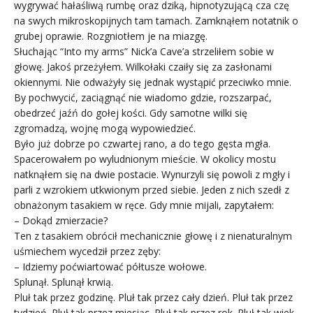
wygrywać hałaśliwą rumbę oraz dziką, hipnotyzującą cza czę
na swych mikroskopijnych tam tamach. Zamknąłem notatnik o
grubej oprawie. Rozgniotłem je na miazgę.
Słuchając “Into my arms” Nick’a Cave’a strzeliłem sobie w
głowę. Jakoś przeżyłem. Wilkołaki czaiły się za zasłonami
okiennymi. Nie odważyły się jednak wystąpić przeciwko mnie.
By pochwycić, zaciągnąć nie wiadomo gdzie, rozszarpać,
obedrzeć jaźń do gołej kości. Gdy samotne wilki się
zgromadzą, wojnę mogą wypowiedzieć.
Było już dobrze po czwartej rano, a do tego gęsta mgła.
Spacerowałem po wyludnionym mieście. W okolicy mostu
natknąłem się na dwie postacie. Wynurzyli się powoli z mgły i
parli z wzrokiem utkwionym przed siebie. Jeden z nich szedł z
obnażonym tasakiem w ręce. Gdy mnie mijali, zapytałem:
– Dokąd zmierzacie?
Ten z tasakiem obrócił mechanicznie głowę i z nienaturalnym
uśmiechem wycedził przez zęby:
– Idziemy poćwiartować półtusze wołowe.
Splunął. Splunął krwią.
Pluł tak przez godzinę. Pluł tak przez cały dzień. Pluł tak przez
tydzień. Pluł tak przez miesiąc. Pluł tak przez rok. Pluł tak wiek