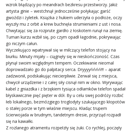
wzrok błądzący po meandrach bezkresu przestworzy. Jakiż
artysta ginie – westchnął jednocześnie połykając garść
gwoździ i żyletek. Książka z hukiem uderzyła o podłoże, oczy
wyszły mu z orbit a krew buchnęła strumieniami z ust i nosa.
Chwytając się za rozprute gardło z łoskotem runął na ziemię.
Tuman kurzu wzbił się, po czym opadł łagodnie, pokrywając
go niczym całun.
Wyczekująco wpatrywał się w milczący telefon stojący na
biurku. Minuty mijały – ciągnęły się w nieskończoność. Czas
płynął swoim względnym tempem. Oczekiwanie nieomal
doprowadzało go do palpitacji serca. Dryyyyńńńń!!! – aparat
zadzwonił, podskakując niecierpliwie. Zerwał się z miejsca,
chwycił urządzenie i z całej siły cisnął nim w okno. Wyrywając
kabel z gniazdka i z brzękiem tysiąca odłamków telefon spadał
błyskawicznie pięć pięter w dół. By u celu swej podróży rozbić
łeb lokalnego, bezmózgiego troglodyty szukającego kłopotów
o stałej porze w tym właśnie miejscu. Kładąc trupem
ścierwojada w brudnym, tandetnym dresie, przyrząd rozpadł
się na kawałki.
Z rozlanego atramentu rozpełzły się żuki. Co rychlej, poczęły