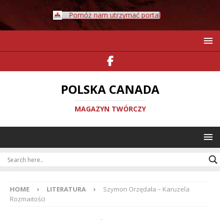
Pomóż nam utrzymać portal
POLSKA CANADA
MAGAZYN TWÓRCZY
HOME
LITERATURA
Szymon Orzędała – Karuzela
Rozmaitości