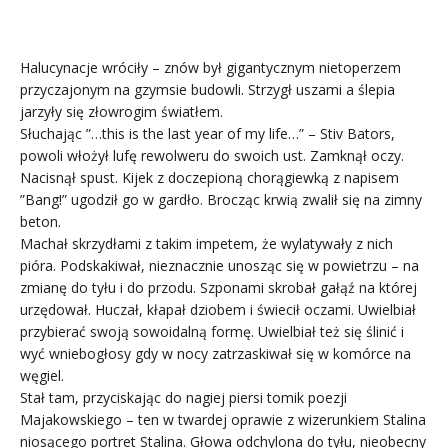
Halucynacje wróciły – znów był gigantycznym nietoperzem
przyczajonym na gzymsie budowli. Strzygł uszami a ślepia
jarzyły się złowrogim światłem.
Słuchając ”…this is the last year of my life…” – Stiv Bators,
powoli włożył lufę rewolweru do swoich ust. Zamknął oczy.
Nacisnął spust. Kijek z doczepioną chorągiewką z napisem
”Bang!” ugodził go w gardło. Brocząc krwią zwalił się na zimny
beton.
Machał skrzydłami z takim impetem, że wylatywały z nich
pióra. Podskakiwał, nieznacznie unosząc się w powietrzu – na
zmianę do tyłu i do przodu. Szponami skrobał gałąź na której
urzędował. Huczał, kłapał dziobem i świecił oczami. Uwielbiał
przybierać swoją sowoidalną formę. Uwielbiał też się ślinić i
wyć wniebogłosy gdy w nocy zatrzaskiwał się w komórce na
węgiel.
Stał tam, przyciskając do nagiej piersi tomik poezji
Majakowskiego – ten w twardej oprawie z wizerunkiem Stalina
niosącego portret Stalina. Głowa odchylona do tyłu, nieobecny