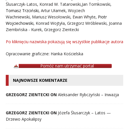
Ślusarczyk-Latos
,
Konrad W. Tatarowski
,
Jan Tomkowski
,
Tomasz Trzciński
,
Artur Ułamek
,
Wojciech
Wachniewski
,
Mariusz Wesołowski
,
Ewan Whyte
,
Piotr
Wojciechowski
,
Konrad Wojtyła
,
Grzegorz Wróblewski
,
Joanna
Ziembińska - Kurek
,
Grzegorz Zientecki
Po kliknięciu nazwiska pokazują się wszystkie publikacje autora
Opracowanie graficzne: Hanka Kościelska
Pomóż nam utrzymać portal
NAJNOWSZE KOMENTARZE
GRZEGORZ ZIENTECKI ON
Aleksander Rybczyński – Inwazja
GRZEGORZ ZIENTECKI ON
Józefa Ślusarczyk – Latos —
Drzewo Apokalipsy