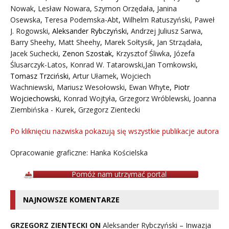
Nowak
,
Lesław Nowara
,
Szymon Orzędała
,
Janina
Osewska
,
Teresa Podemska-Abt
,
Wilhelm Ratuszyński
,
Paweł
J. Rogowski
,
Aleksander Rybczyński
,
Andrzej Juliusz Sarwa
,
Barry Sheehy
,
Matt Sheehy
,
Marek Sołtysik
,
Jan Strządała
,
Jacek Suchecki
,
Zenon Szostak
,
Krzysztof Śliwka
,
Józefa
Ślusarczyk-Latos
,
Konrad W. Tatarowski
,
Jan Tomkowski
,
Tomasz Trzciński
,
Artur Ułamek
,
Wojciech
Wachniewski
,
Mariusz Wesołowski
,
Ewan Whyte
,
Piotr
Wojciechowski
,
Konrad Wojtyła
,
Grzegorz Wróblewski
,
Joanna
Ziembińska - Kurek
,
Grzegorz Zientecki
Po kliknięciu nazwiska pokazują się wszystkie publikacje autora
Opracowanie graficzne: Hanka Kościelska
Pomóż nam utrzymać portal
NAJNOWSZE KOMENTARZE
GRZEGORZ ZIENTECKI ON
Aleksander Rybczyński – Inwazja