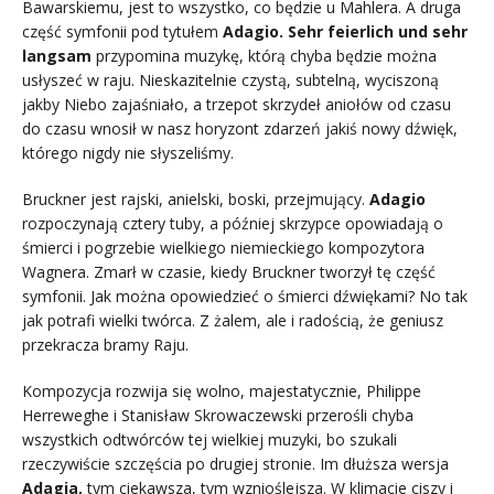
Bawarskiemu, jest to wszystko, co będzie u Mahlera. A druga
część symfonii pod tytułem
Adagio. Sehr feierlich und sehr
langsam
przypomina muzykę, którą chyba będzie można
usłyszeć w raju. Nieskazitelnie czystą, subtelną, wyciszoną
jakby Niebo zajaśniało, a trzepot skrzydeł aniołów od czasu
do czasu wnosił w nasz horyzont zdarzeń jakiś nowy dźwięk,
którego nigdy nie słyszeliśmy.
Bruckner jest rajski, anielski, boski, przejmujący.
Adagio
rozpoczynają cztery tuby, a później skrzypce opowiadają o
śmierci i pogrzebie wielkiego niemieckiego kompozytora
Wagnera. Zmarł w czasie, kiedy Bruckner tworzył tę część
symfonii. Jak można opowiedzieć o śmierci dźwiękami? No tak
jak potrafi wielki twórca. Z żalem, ale i radością, że geniusz
przekracza bramy Raju.
Kompozycja rozwija się wolno, majestatycznie, Philippe
Herreweghe i Stanisław Skrowaczewski przerośli chyba
wszystkich odtwórców tej wielkiej muzyki, bo szukali
rzeczywiście szczęścia po drugiej stronie. Im dłuższa wersja
Adagia,
tym ciekawsza, tym wznioślejsza. W klimacie ciszy i