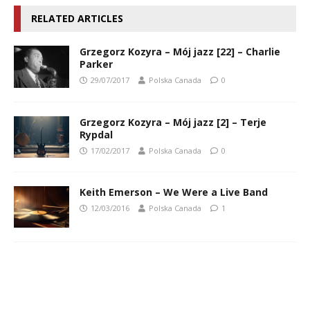
RELATED ARTICLES
Grzegorz Kozyra – Mój jazz [22] – Charlie
Parker
29/07/2017
Polska Canada
0
Grzegorz Kozyra – Mój jazz [2] – Terje
Rypdal
17/02/2017
Polska Canada
0
Keith Emerson – We Were a Live Band
12/03/2016
Polska Canada
1