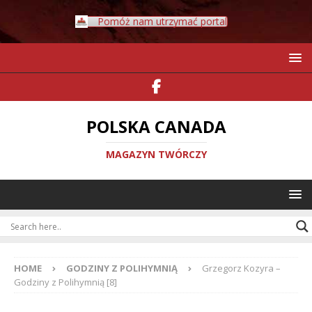
Pomóż nam utrzymać portal
POLSKA CANADA
MAGAZYN TWÓRCZY
HOME
GODZINY Z POLIHYMNIĄ
Grzegorz Kozyra –
Godziny z Polihymnią [8]