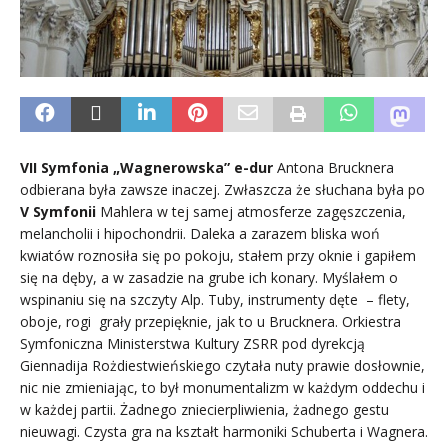
VII Symfonia „Wagnerowska” e-dur
Antona Brucknera
odbierana była zawsze inaczej. Zwłaszcza że słuchana była po
V Symfonii
Mahlera w tej samej atmosferze zagęszczenia,
melancholii i hipochondrii. Daleka a zarazem bliska woń
kwiatów roznosiła się po pokoju, stałem przy oknie i gapiłem
się na dęby, a w zasadzie na grube ich konary. Myślałem o
wspinaniu się na szczyty Alp. Tuby, instrumenty dęte – flety,
oboje, rogi grały przepięknie, jak to u Brucknera. Orkiestra
Symfoniczna Ministerstwa Kultury ZSRR pod dyrekcją
Giennadija Rożdiestwieńskiego czytała nuty prawie dosłownie,
nic nie zmieniając, to był monumentalizm w każdym oddechu i
w każdej partii. Żadnego zniecierpliwienia, żadnego gestu
nieuwagi. Czysta gra na kształt harmoniki Schuberta i Wagnera.