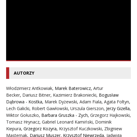
AUTORZY
Włodzimierz Antkowiak,
Marek Baterowicz
,
Artur
Becker
,
Dariusz Bitner
,
Kazimierz Brakoniecki
,
Bogusław
Dąbrowa - Kostka
,
Marek Dyżewski
,
Adam Fiala
,
Agata Foltyn,
Lech Galicki
,
Robert Gawłowski
,
Urszula Gierszon
,
Jerzy Gizella
,
Wiktor Gołuszko
,
Barbara Gruszka - Zych
,
Grzegorz Hajkowski
,
Tomasz Hrynacz
,
Gabriel Leonard Kamiński
,
Dominik
Kiepura
,
Grzegorz Kozyra
,
Krzysztof Kuczkowski
,
Zbigniew
Masternak
,
Dariusz Muszer
,
Krzysztof Niewrzęda
,
Jadwiga