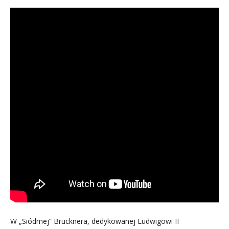
W „Siódmej” Brucknera, dedykowanej Ludwigowi II