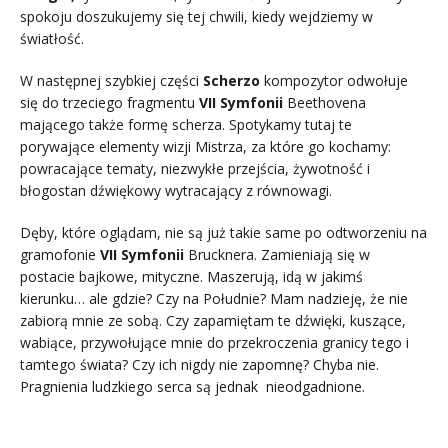
spokoju doszukujemy się tej chwili, kiedy wejdziemy w
światłość.
W następnej szybkiej części
Scherzo
kompozytor
odwołuje
się do trzeciego fragmentu
VII Symfonii
Beethovena
mającego także formę scherza. Spotykamy tutaj te
porywające elementy wizji Mistrza, za które go kochamy:
powracające tematy, niezwykłe przejścia, żywotność i
błogostan dźwiękowy wytracający z równowagi.
Dęby, które oglądam, nie są już takie same po odtworzeniu na
gramofonie
VII Symfonii
Brucknera. Zamieniają się w
postacie bajkowe, mityczne. Maszerują, idą w jakimś
kierunku… ale gdzie? Czy na Południe? Mam nadzieję, że nie
zabiorą mnie ze sobą. Czy zapamiętam te dźwięki, kuszące,
wabiące, przywołujące mnie do przekroczenia granicy tego i
tamtego świata? Czy ich nigdy nie zapomnę? Chyba nie.
Pragnienia ludzkiego serca są jednak nieodgadnione.