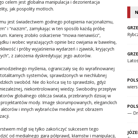
go celem jest globalna manipulacja i dezorientacja
ity, jak pospolity motłoch.
N
zmu jest świadectwem godnego potępienia nacjonalizmu,
GRZE
zyzm” i “nazizm”, zamykając w ten sposób każdą próbę
Rybcz
um. Karierę zrobiło oskarżenie “mowa nienawiści”,
dku i wobec wyrażających opinie bez owijania w bawełnę,
kliwość i próby wyjaśnienia wydarzeń i zjawisk, kryjących
GRZE
ych”, z założenia dyskredytując jego autorów.
Lato
samodzielnego myślenia, ograniczały się do wyrafinowanej
totalitarnych systemów, sprawdzonych w niechlubnej
POL
ludzkich swobód. Nie do końca się to sprawdziło, gdyż
wiers
 niezależnej, niekontrolowanej wiedzy. Swobodny przepływ
eatorów globalnego oblicza świata, przebranych dzisiaj w
h projektantów mody. Image skorumpowanych, eleganckich
POL
, aktorów i innych wybrańców mediów jest obrazem
— Dr
acji.
arstwem mógł się tylko zakończyć sukcesem tego
JÓZE
odzić od medialnego gara półprawd, kłamstw i manipulacji,