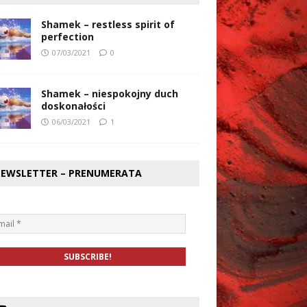
Shamek – restless spirit of
perfection
07/03/2021
0
Shamek – niespokojny duch
doskonałości
06/03/2021
1
EWSLETTER – PRENUMERATA