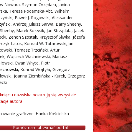
aw Nowara
,
Szymon Orzędała
,
Janina
ska
,
Teresa Podemska-Abt
,
Wilhelm
zyński
,
Paweł J. Rogowski
,
Aleksander
zyński
,
Andrzej Juliusz Sarwa
,
Barry Sheehy
,
 Sheehy
,
Marek Sołtysik
,
Jan Strządała
,
Jacek
cki
,
Zenon Szostak
,
Krzysztof Śliwka
,
Józefa
rczyk-Latos
,
Konrad W. Tatarowski
,
Jan
owski
,
Tomasz Trzciński
,
Artur
ek
,
Wojciech Wachniewski
,
Mariusz
łowski
,
Ewan Whyte
,
Piotr
iechowski
,
Konrad Wojtyła
,
Grzegorz
lewski
,
Joanna Ziembińska - Kurek
,
Grzegorz
ecki
iknięciu nazwiska pokazują się wszystkie
kacje autora
owanie graficzne: Hanka Kościelska
Pomóż nam utrzymać portal