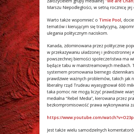
założycielem grupy medialnej
“We are Chan
Marszu Niepodległości, w setną rocznicę jej
Warto także wspomnieć o
Timie Pool
, doci
tematów i kierującym się tradycyjną, zapomn
ulegania politycznym naciskom.
Kanada, zdominowana przez politycznie pop
w przekazywaniu uładzonej i jednostronnej wi
powszechnej bierności społeczeństwa ma wie
będące tabu w mainstreamowych mediach. To
systemem promowania biernego dziennikarst
prawdziwie ważnych problemów, takich jak ni
liberalny rząd Trudeau wyasygnował 600 mi
taka pomoc nie mogą liczyć prawdziwie wiaryg
medialna “Rebel Media”, kierowana przez pr
bezkompromisowość prawa wykonywania zawo
https://www.youtube.com/watch?v=O23p
Jest także wielu samodzielnych komentatorów