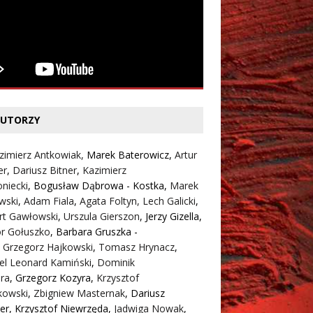
UTORZY
zimierz Antkowiak,
Marek Baterowicz
,
Artur
er
,
Dariusz Bitner
,
Kazimierz
niecki
,
Bogusław Dąbrowa - Kostka
,
Marek
wski
,
Adam Fiala
,
Agata Foltyn,
Lech Galicki
,
rt Gawłowski
,
Urszula Gierszon
,
Jerzy Gizella
,
or Gołuszko
,
Barbara Gruszka -
,
Grzegorz Hajkowski
,
Tomasz Hrynacz
,
el Leonard Kamiński
,
Dominik
ra
,
Grzegorz Kozyra
,
Krzysztof
kowski
,
Zbigniew Masternak
,
Dariusz
er
,
Krzysztof Niewrzęda
,
Jadwiga Nowak
,