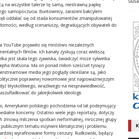
Ślusa
cą na wszystkie talerze tę samą, niestrawną papkę
rego samopoczucia. Buntownicy, zarażeni bakcylem
aczęli oddalać się od stada konsumentów zmanipulowanej
iadomości, według scenariuszy, degradujących obywateli do
a YouTube pojawiło się mnóstwo niezależnych
entalnych filmów. Ich kanały zyskują coraz wiekszą
elka jest skala tego zjawiska, świadczyć może sylwetka
pha Watsona. Ma on ponad milion sześćset tysięcy
instreamowe media jego poglądy określane są, jako
 politycznie poprawnej nowomowie jest najpoważniejszym
gdyż błyskotliwego, wrażliwego na niesprawiedliwość,
szufladkować do jakiejkolwiek ideologii.
ski, Amerykanin polskiego pochodzenia od lat podejmujący
dialne koncerny. Ostatnio wiele jego reportaży, dotyczy
ych zmową milczenia spotkań nieformalnej, mrocznej grupy
K
publicznym tematu inżynierii klimatycznej i problemu
bardziej wyrafinowane formy cenzury. Rudkowski, będący