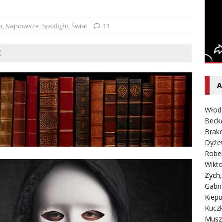
ołowski – Ciche i samotne krajobrazy
SPOTLIGHT
n
,
Najnowsze
,
Spotlight
,
Świat
11
Ż
A
Włod
Beck
Brako
Dyże
Robe
Wikt
Zych
Gabri
Kiepu
Kucz
Musz