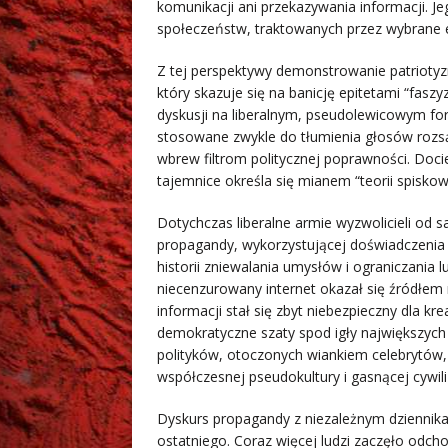
komunikacji ani przekazywania informacji. Je
społeczeństw, traktowanych przez wybrane el
Z tej perspektywy demonstrowanie patrioty
który skazuje się na banicję epitetami “fas
dyskusji na liberalnym, pseudolewicowym for
stosowane zwykle do tłumienia głosów rozsą
wbrew filtrom politycznej poprawności. Docie
tajemnice określa się mianem “teorii spiskow
Dotychczas liberalne armie wyzwolicieli od 
propagandy, wykorzystującej doświadczenia 
historii zniewalania umysłów i ograniczania 
niecenzurowany internet okazał się źródłem
informacji stał się zbyt niebezpieczny dla kr
demokratyczne szaty spod igły największyc
polityków, otoczonych wiankiem celebrytów
współczesnej pseudokultury i gasnącej cywiliz
Dyskurs propagandy z niezależnym dziennik
ostatniego. Coraz więcej ludzi zaczęło odch