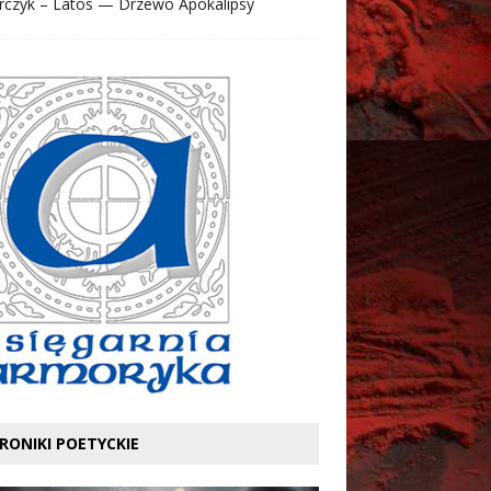
rczyk – Latos — Drzewo Apokalipsy
RONIKI POETYCKIE