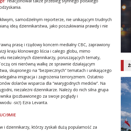
ge”
relacjonował także przebieg słynnego polskiego
 odzyskania.
ekliwym, samodzielnym reporterze, nie unikającym trudnych
ianą ideą dziennikarstwa, jako poszukiwania prawdy i nie
rawną prasę i rządowy koncern medialny CBC, zaprawiony
zji kraju klonowego liścia i całego globu, mimo
lu niezależnych dziennikarzy, poruszających tematy,
czą oni nierówną walkę ze sprawnie działającym
Ż
wa, skupionego na “bezpiecznych” tematach i unikającego
elegalna imigracja i zagrożenia terroryzmem. Ostatnio
lionów dolarów wsparcia dla “wiarygodnych mediów”. Na
odni, niezależni dziennikarze. Należy do nich silna grupa
awnika (pozbawionego za swoje poglądy i
du -sic!) Ezra Levanta.
UCi9MIE
 i dziennikarzy, którzy zyskali dużą popularność za