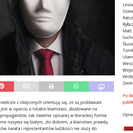
Lesł
Osew
Ratus
Rybc
Matt
Suche
Ślusa
Tomk
Ułam
Weso
Wojc
Wrób
Zient
Po kl
publi
nieliczni z oblężonych orientują się, że są poddawani
st w oparciu o totalne kłamstwo, zbudowane na
Oprac
ropagandzie, tak świetnie opisanej w literackiej formie
arne nazywa się białym, zło dobrem, a kłamstwo prawdą.
ców świata i reprezentantów ludzkości nie służy do