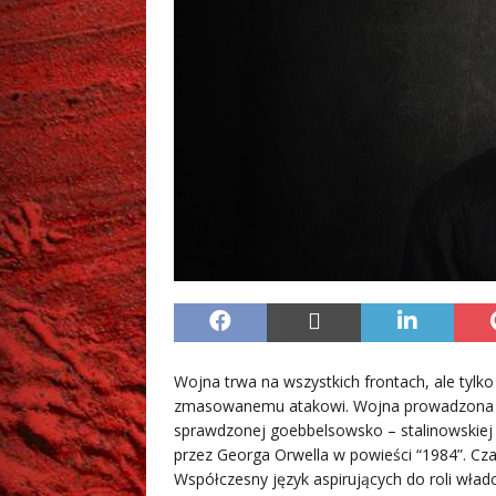
Wojna trwa na wszystkich frontach, ale tylko 
zmasowanemu atakowi. Wojna prowadzona je
sprawdzonej goebbelsowsko – stalinowskiej p
przez Georga Orwella w powieści “1984”. Cz
Współczesny język aspirujących do roli wład