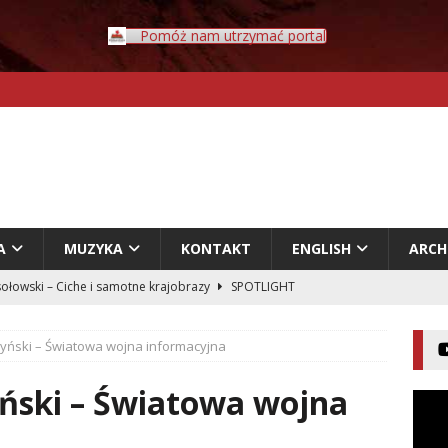
Pomóż nam utrzymać portal
A
MUZYKA
KONTAKT
ENGLISH
ARC
Rybczyński – Inwazja
LITERATURA
er – Przyklejeni odklejeni.
LITERATURA
yński – Światowa wojna informacyjna
acz – Człowiek w świecie rozpadających się znaczeń
ński – Światowa wojna
entecki – Dziennik – Wyspy Kanaryjskie
FELIETON