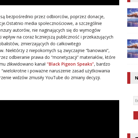
i są bezpośrednio przez odbiorców, poprzez donacje,
cje.Ostatnio media społecznościowe, a szczególnie
nzury autorów, nie naginających się do wymogów
i wpływ na coraz liczniejszą publiczność i przekazujących
lobalistów, zmierzających do całkowitego
. Niektórzy z niepokornych są zwyczajnie “banowani”,
rzez odbieranie prawa do “monetyzacji” materiałów, które
temu zlikwidowano kanał
“Black Pigeon Speaks”
, bardzo
za “wielokrotne i poważne naruszenie zasad użytkowania
rzenie widzów zmusiły YouTube do zmiany decyzji.
N