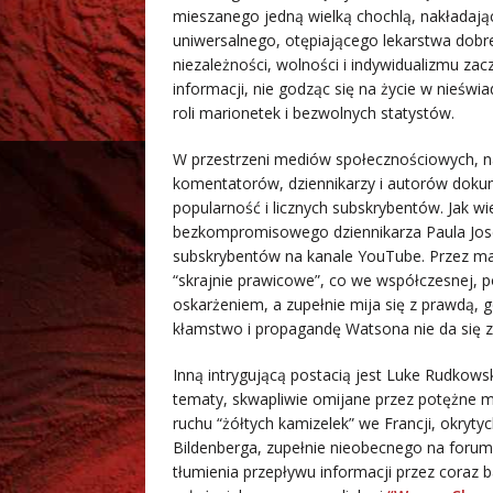
mieszanego jedną wielką chochlą, nakładają
uniwersalnego, otępiającego lekarstwa dob
niezależności, wolności i indywidualizmu z
informacji, nie godząc się na życie w nieśw
roli marionetek i bezwolnych statystów.
W przestrzeni mediów społecznościowych, n
komentatorów, dziennikarzy i autorów dokum
popularność i licznych subskrybentów. Jak wi
bezkompromisowego dziennikarza Paula Jose
subskrybentów na kanale YouTube. Przez ma
“skrajnie prawicowe”, co we współczesnej,
oskarżeniem, a zupełnie mija się z prawdą, 
kłamstwo i propagandę Watsona nie da się za
Inną intrygującą postacią jest Luke Rudkow
tematy, skwapliwie omijane przez potężne me
ruchu “żółtych kamizelek” we Francji, okryt
Bildenberga, zupełnie nieobecnego na forum 
tłumienia przepływu informacji przez coraz 