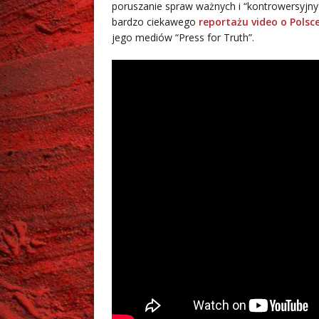
poruszanie spraw ważnych i “kontrowersyjn
bardzo ciekawego
reportażu video o Polsc
jego mediów “Press for Truth”.