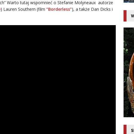
ych” Warto tutaj wspomnieć o Stefanie Molyneaux
autorze
e
) Lauren Southern (film
“Borderless”
), a także Dan Dicks i
W
S