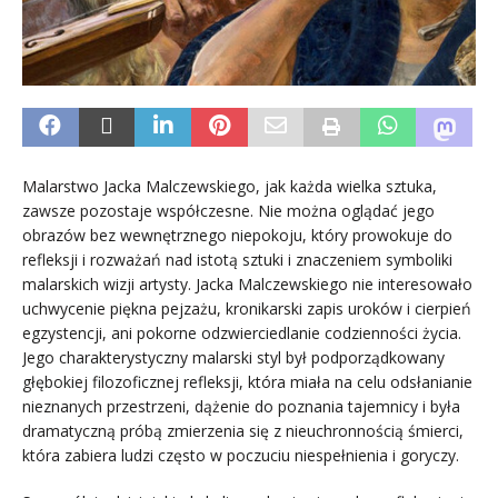
Malarstwo Jacka Malczewskiego, jak każda wielka sztuka,
zawsze pozostaje współczesne. Nie można oglądać jego
obrazów bez wewnętrznego niepokoju, który prowokuje do
refleksji i rozważań nad istotą sztuki i znaczeniem symboliki
malarskich wizji artysty. Jacka Malczewskiego nie interesowało
uchwycenie piękna pejzażu, kronikarski zapis uroków i cierpień
egzystencji, ani pokorne odzwierciedlanie codzienności życia.
Jego charakterystyczny malarski styl był podporządkowany
głębokiej filozoficznej refleksji, która miała na celu odsłanianie
nieznanych przestrzeni, dążenie do poznania tajemnicy i była
dramatyczną próbą zmierzenia się z nieuchronnością śmierci,
która zabiera ludzi często w poczuciu niespełnienia i goryczy.