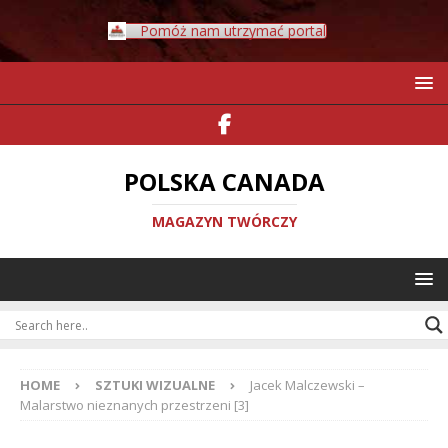
Pomóż nam utrzymać portal
POLSKA CANADA
MAGAZYN TWÓRCZY
HOME
SZTUKI WIZUALNE
Jacek Malczewski –
Malarstwo nieznanych przestrzeni [3]