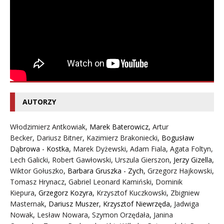
AUTORZY
Włodzimierz Antkowiak,
Marek Baterowicz
,
Artur
Becker
,
Dariusz Bitner
,
Kazimierz Brakoniecki
,
Bogusław
Dąbrowa - Kostka
,
Marek Dyżewski
,
Adam Fiala
,
Agata Foltyn,
Lech Galicki
,
Robert Gawłowski
,
Urszula Gierszon
,
Jerzy Gizella
,
Wiktor Gołuszko
,
Barbara Gruszka - Zych
,
Grzegorz Hajkowski
,
Tomasz Hrynacz
,
Gabriel Leonard Kamiński
,
Dominik
Kiepura
,
Grzegorz Kozyra
,
Krzysztof Kuczkowski
,
Zbigniew
Masternak
,
Dariusz Muszer
,
Krzysztof Niewrzęda
,
Jadwiga
Nowak
,
Lesław Nowara
,
Szymon Orzędała
,
Janina