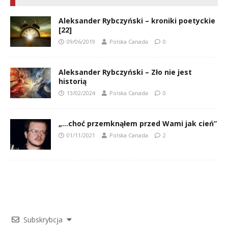
Aleksander Rybczyński – kroniki poetyckie
[22]
09/06/2019
Polska Canada
0
Aleksander Rybczyński – Zło nie jest
historią
13/02/2024
Polska Canada
0
„…choć przemknąłem przed Wami jak cień”
01/11/2021
Polska Canada
2
Subskrybcja