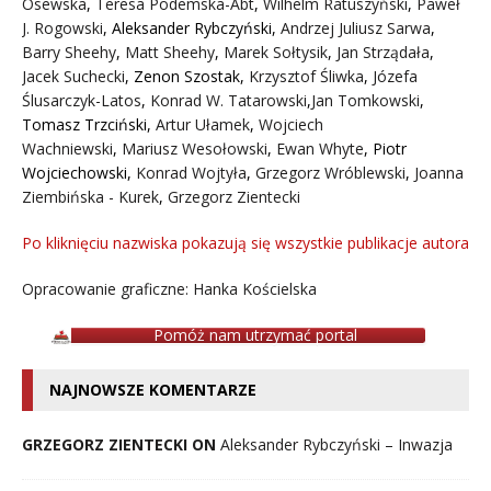
Osewska
,
Teresa Podemska-Abt
,
Wilhelm Ratuszyński
,
Paweł
J. Rogowski
,
Aleksander Rybczyński
,
Andrzej Juliusz Sarwa
,
Barry Sheehy
,
Matt Sheehy
,
Marek Sołtysik
,
Jan Strządała
,
Jacek Suchecki
,
Zenon Szostak
,
Krzysztof Śliwka
,
Józefa
Ślusarczyk-Latos
,
Konrad W. Tatarowski
,
Jan Tomkowski
,
Tomasz Trzciński
,
Artur Ułamek
,
Wojciech
Wachniewski
,
Mariusz Wesołowski
,
Ewan Whyte
,
Piotr
Wojciechowski
,
Konrad Wojtyła
,
Grzegorz Wróblewski
,
Joanna
Ziembińska - Kurek
,
Grzegorz Zientecki
Po kliknięciu nazwiska pokazują się wszystkie publikacje autora
Opracowanie graficzne: Hanka Kościelska
Pomóż nam utrzymać portal
NAJNOWSZE KOMENTARZE
GRZEGORZ ZIENTECKI ON
Aleksander Rybczyński – Inwazja