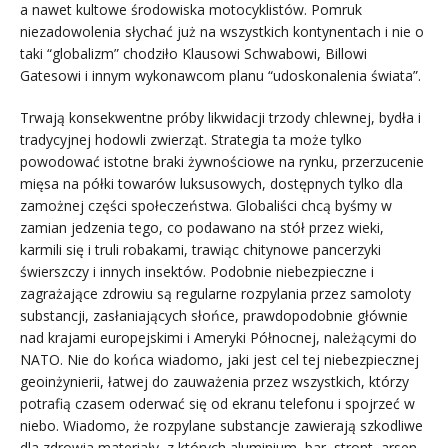
a nawet kultowe środowiska motocyklistów. Pomruk
niezadowolenia słychać już na wszystkich kontynentach i nie o
taki “globalizm” chodziło Klausowi Schwabowi, Billowi
Gatesowi i innym wykonawcom planu “udoskonalenia świata”.
Trwają konsekwentne próby likwidacji trzody chlewnej, bydła i
tradycyjnej hodowli zwierząt. Strategia ta może tylko
powodować istotne braki żywnościowe na rynku, przerzucenie
mięsa na półki towarów luksusowych, dostępnych tylko dla
zamożnej części społeczeństwa. Globaliści chcą byśmy w
zamian jedzenia tego, co podawano na stół przez wieki,
karmili się i truli robakami, trawiąc chitynowe pancerzyki
świerszczy i innych insektów. Podobnie niebezpieczne i
zagrażające zdrowiu są regularne rozpylania przez samoloty
substancji, zasłaniających słońce, prawdopodobnie głównie
nad krajami europejskimi i Ameryki Północnej, należącymi do
NATO. Nie do końca wiadomo, jaki jest cel tej niebezpiecznej
geoinżynierii, łatwej do zauważenia przez wszystkich, którzy
potrafią czasem oderwać się od ekranu telefonu i spojrzeć w
niebo. Wiadomo, że rozpylane substancje zawierają szkodliwe
dla zdrowia materiały, z których aluminium, bar, stront, arsen,