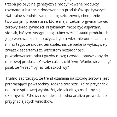
trzeba położyć na genetycznie modyfikowane produkty i
rozmaite substancje dodawane do produktów spożywczych.
Naturalne składniki zamienia się sztucznymi, chemicznie
tworzonymi preparatami, które mają rzekomo gwarantować
zdrowy skład żywności. Przykładem może być aspartam,
słodzik, którym zastępuje się cukier w 5000-6000 produktach.
Jego wprowadzenie do użycia było trzykrotnie odrzucane, ale
mimo tego, że środek ten uzależnia, że badania wykazywały
związek aspartamu ze wzrostem bezpłodności,
powodowaniem raka i guzów mózgu został dopuszczony do
masowej produkcji. Czyżby cukier, o którym Wańkowicz kiedyś
pisał, że “krzepi” był aż tak szkodliwy?
Trudno zaprzeczyć, że trend działania na szkodę zdrowia jest
przerażająco powszechny. Można twierdzić, że to przypadek i
nadmiar spiskowej wyobraźni, ale jak długo możemy się
okłamywać. Zdrowy rozsądek i chłodna analiza prowadzi do
przygnębiających wniosków.