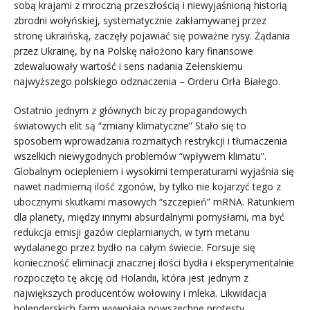
sobą krajami z mroczną przeszłością i niewyjaśnioną historią
zbrodni wołyńskiej, systematycznie zakłamywanej przez
stronę ukraińską, zaczęły pojawiać się poważne rysy. Żądania
przez Ukrainę, by na Polskę nałożono kary finansowe
zdewaluowały wartość i sens nadania Zełenskiemu
najwyższego polskiego odznaczenia – Orderu Orła Białego.
Ostatnio jednym z głównych biczy propagandowych
światowych elit są “zmiany klimatyczne” Stało się to
sposobem wprowadzania rozmaitych restrykcji i tłumaczenia
wszelkich niewygodnych problemów “wpływem klimatu”.
Globalnym ociepleniem i wysokimi temperaturami wyjaśnia się
nawet nadmierną ilość zgonów, by tylko nie kojarzyć tego z
ubocznymi skutkami masowych “szczepień” mRNA. Ratunkiem
dla planety, między innymi absurdalnymi pomysłami, ma być
redukcja emisji gazów cieplarnianych, w tym metanu
wydalanego przez bydło na całym świecie. Forsuje się
konieczność eliminacji znacznej ilości bydła i eksperymentalnie
rozpoczęto tę akcję od Holandii, która jest jednym z
największych producentów wołowiny i mleka. Likwidacja
holenderskich farm wywołała powszechne protesty