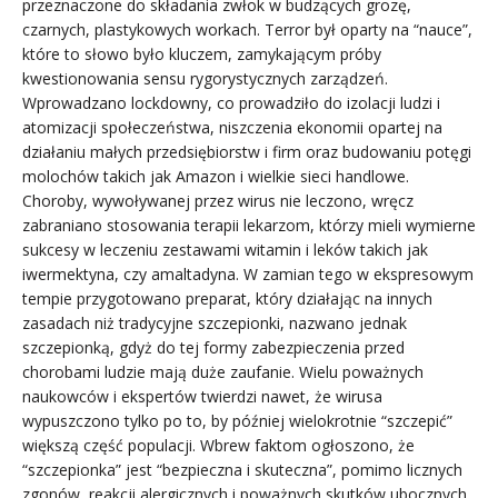
przeznaczone do składania zwłok w budzących grozę,
czarnych, plastykowych workach. Terror był oparty na “nauce”,
które to słowo było kluczem, zamykającym próby
kwestionowania sensu rygorystycznych zarządzeń.
Wprowadzano lockdowny, co prowadziło do izolacji ludzi i
atomizacji społeczeństwa, niszczenia ekonomii opartej na
działaniu małych przedsiębiorstw i firm oraz budowaniu potęgi
molochów takich jak Amazon i wielkie sieci handlowe.
Choroby, wywoływanej przez wirus nie leczono, wręcz
zabraniano stosowania terapii lekarzom, którzy mieli wymierne
sukcesy w leczeniu zestawami witamin i leków takich jak
iwermektyna, czy amaltadyna. W zamian tego w ekspresowym
tempie przygotowano preparat, który działając na innych
zasadach niż tradycyjne szczepionki, nazwano jednak
szczepionką, gdyż do tej formy zabezpieczenia przed
chorobami ludzie mają duże zaufanie. Wielu poważnych
naukowców i ekspertów twierdzi nawet, że wirusa
wypuszczono tylko po to, by później wielokrotnie “szczepić”
większą część populacji. Wbrew faktom ogłoszono, że
“szczepionka” jest “bezpieczna i skuteczna”, pomimo licznych
zgonów, reakcji alergicznych i poważnych skutków ubocznych.