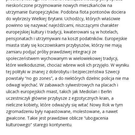
nieskończone przyjmowanie nowych mieszkańców na
utrzymanie Europejczyków. Podobna flota pontonów dociera
do wybrzeży Wielkiej Brytanii. Uchodźcy, których właściwie
powinno się nazywać najeźdźcami, niszczącymi charakter
europejskiej kultury i tradycji, kwaterowani są w hotelach,
pensjonatach i utrzymywani na koszt podatników. Europejskie
miasta stały się koczowiskami przybyszów, którzy nie mają
zamiaru podjąć próby prawdziwej integracji ze
społeczeństwem wychowanym w wielowiekowej tradycji,
które wielkodusznie, chociaż wbrew woli ich przyjęło. W wyniku
tej polityki w znanej z dobrobytu i bezpieczeństwa Szwecji
powstały “no go zones”, a do niektórych dzielnic policja nie ma
odwagi wjechać. W zabawach sylwestrowych na placach i
ulicach europejskich miast, takich jak Mediolan i Berlin
uczestniczyli głównie przybysze z egzotycznych krain, a
nieliczne kobiety, które odważyły się witać Nowy Rok w tym
zgromadzeniu były napastowane, molestowane, a nawet
gwałcone. Takie jest prawdziwe oblicze “ubogacenia
kulturowego” starego kontynentu.