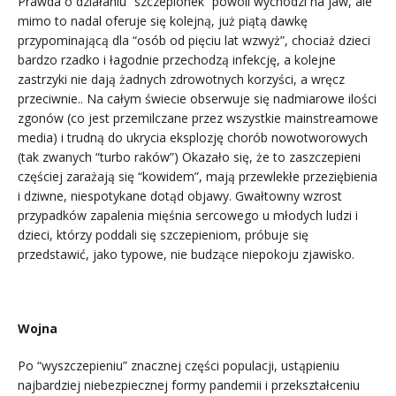
Prawda o działaniu “szczepionek” powoli wychodzi na jaw, ale
mimo to nadal oferuje się kolejną, już piątą dawkę
przypominającą dla “osób od pięciu lat wzwyż”, chociaż dzieci
bardzo rzadko i łagodnie przechodzą infekcję, a kolejne
zastrzyki nie dają żadnych zdrowotnych korzyści, a wręcz
przeciwnie.. Na całym świecie obserwuje się nadmiarowe ilości
zgonów (co jest przemilczane przez wszystkie mainstreamowe
media) i trudną do ukrycia eksplozję chorób nowotworowych
(tak zwanych “turbo raków”) Okazało się, że to zaszczepieni
częściej zarażają się “kowidem”, mają przewlekłe przeziębienia
i dziwne, niespotykane dotąd objawy. Gwałtowny wzrost
przypadków zapalenia mięśnia sercowego u młodych ludzi i
dzieci, którzy poddali się szczepieniom, próbuje się
przedstawić, jako typowe, nie budzące niepokoju zjawisko.
Wojna
Po “wyszczepieniu” znacznej części populacji, ustąpieniu
najbardziej niebezpiecznej formy pandemii i przekształceniu