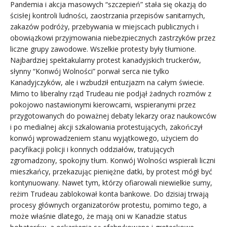
Pandemia i akcja masowych “szczepień” stała się okazją do
ścisłej kontroli ludności, zaostrzania przepisów sanitarnych,
zakazów podróży, przebywania w miejscach publicznych i
obowiązkowi przyjmowania niebezpiecznych zastrzyków przez
liczne grupy zawodowe. Wszelkie protesty były tłumione.
Najbardziej spektakularny protest kanadyjskich truckerów,
słynny “Konwój Wolności” porwał serca nie tylko
Kanadyjczyków, ale i wzbudził entuzjazm na całym świecie.
Mimo to liberalny rząd Trudeau nie podjął żadnych rozmów z
pokojowo nastawionymi kierowcami, wspieranymi przez
przygotowanych do poważnej debaty lekarzy oraz naukowców
i po medialnej akcji szkalowania protestujących, zakończył
konwój wprowadzeniem stanu wyjątkowego, użyciem do
pacyfikacji policji i konnych oddziałów, tratujących
zgromadzony, spokojny tłum. Konwój Wolności wspierali liczni
mieszkańcy, przekazując pieniężne datki, by protest mógł być
kontynuowany. Nawet tym, którzy ofiarowali niewielkie sumy,
reżim Trudeau zablokował konta bankowe. Do dzisiaj trwają
procesy głównych organizatorów protestu, pomimo tego, a
może właśnie dlatego, że mają oni w Kanadzie status