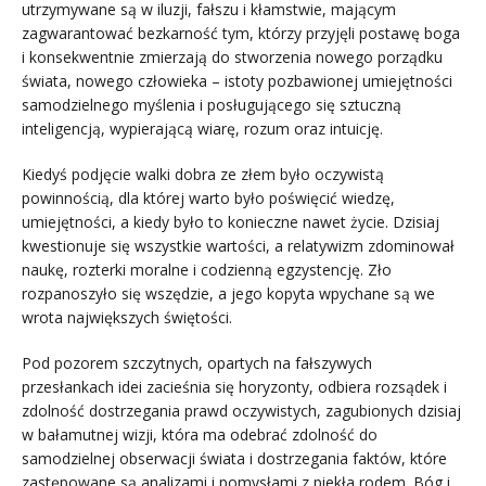
utrzymywane są w iluzji, fałszu i kłamstwie, mającym
zagwarantować bezkarność tym, którzy przyjęli postawę boga
i konsekwentnie zmierzają do stworzenia nowego porządku
świata, nowego człowieka – istoty pozbawionej umiejętności
samodzielnego myślenia i posługującego się sztuczną
inteligencją, wypierającą wiarę, rozum oraz intuicję.
Kiedyś podjęcie walki dobra ze złem było oczywistą
powinnością, dla której warto było poświęcić wiedzę,
umiejętności, a kiedy było to konieczne nawet życie. Dzisiaj
kwestionuje się wszystkie wartości, a relatywizm zdominował
naukę, rozterki moralne i codzienną egzystencję. Zło
rozpanoszyło się wszędzie, a jego kopyta wpychane są we
wrota największych świętości.
Pod pozorem szczytnych, opartych na fałszywych
przesłankach idei zacieśnia się horyzonty, odbiera rozsądek i
zdolność dostrzegania prawd oczywistych, zagubionych dzisiaj
w bałamutnej wizji, która ma odebrać zdolność do
samodzielnej obserwacji świata i dostrzegania faktów, które
zastępowane są analizami i pomysłami z piekła rodem. Bóg i