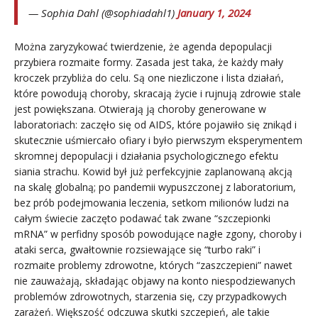
— Sophia Dahl (@sophiadahl1)
January 1, 2024
Można zaryzykować twierdzenie, że agenda depopulacji
przybiera rozmaite formy. Zasada jest taka, że każdy mały
kroczek przybliża do celu. Są one niezliczone i lista działań,
które powodują choroby, skracają życie i rujnują zdrowie stale
jest powiększana. Otwierają ją choroby generowane w
laboratoriach: zaczęło się od AIDS, które pojawiło się znikąd i
skutecznie uśmiercało ofiary i było pierwszym eksperymentem
skromnej depopulacji i działania psychologicznego efektu
siania strachu. Kowid był już perfekcyjnie zaplanowaną akcją
na skalę globalną; po pandemii wypuszczonej z laboratorium,
bez prób podejmowania leczenia, setkom milionów ludzi na
całym świecie zaczęto podawać tak zwane “szczepionki
mRNA” w perfidny sposób powodujące nagłe zgony, choroby i
ataki serca, gwałtownie rozsiewające się “turbo raki” i
rozmaite problemy zdrowotne, których “zaszczepieni” nawet
nie zauważają, składając objawy na konto niespodziewanych
problemów zdrowotnych, starzenia się, czy przypadkowych
zarażeń. Większość odczuwa skutki szczepień, ale takie