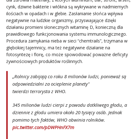
cynk, dziwne bakterie i włókna są wykrywane w nadmiernych
ilościach w opadach i w glebie. Zasłanianie słońca wpływa
negatywnie na ludzkie organizmy, przyswajające dzięki
działaniu promieni słonecznych witaminę D, konieczną dla
prawidłowego funkcjonowania systemu immunologicznego.
Procedura zamykania nieba w sieci “chemtrails”, trzymana w
głębokiej tajemnicy, ma też negatywne działanie na
fotosyntezę i florę, co może spowodować poważne deficyty
żywnościowych produktów roślinnych.
„Rolnicy zabijają co roku 8 milionów ludzi, ponieważ są
odpowiedzialni za ocieplenie planety"
twierdzi terrorysta z WHO.
345 milionów ludzi cierpi z powodu dotkliwego głodu, a
dziennie z głodu umiera około 20 tysięcy osób. Jednak
pomimo tych faktów, WHO obwinia rolników.
pic.twitter.com/pDWPHnFX7m