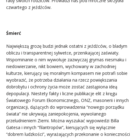
rady swoich rodziców. Prowadzi nas pod mroczne skrzydła
czwartego z jeźdźców.
Śmierć
Największą grozę budzi jednak ostatni z jeźdźców, o bladym
obliczu i transparentnej sylwetce, przenikającej zaświaty.
Wspominanie o nim wywołuje zazwyczaj grymas niesmaku i
niedowierzanie, nikt bowiem, wychowany w zachodniej
kulturze, kierujący się moralnym kompasem nie potrafi sobie
wyobrazić, że potrzeba działania na rzecz powiększania
dobrobytu i ochrony życia może zostać zastąpiona ideą
depopulacji. Niestety fakty i liczne publikacje elit z kręgu
Światowego Forum Ekonomicznego, ONZ, masonerii i innych
organizacji, dążących do wprowadzenia “nowego porządku
świata” nie ukrywają zaniepokojenia, wywołanego
przeludnieniem Ziemi. Można wyszukać wypowiedzi Billa
Gatesa i innych “filantropów”, kierujących się wyłącznie
“dobrem ludzkości”, wyrażających przekonanie o konieczności