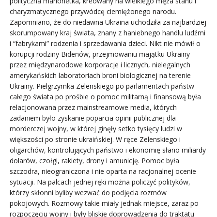
polityczna marionetka, kreowany na wielkiego męża stanu i
charyzmatycznego przywódcę ciemiężonego narodu.
Zapomniano, że do niedawna Ukraina uchodziła za najbardziej
skorumpowany kraj świata, znany z haniebnego handlu ludźmi
i “fabrykami” rodzenia i sprzedawania dzieci. Nikt nie mówił o
korupcji rodziny Bidenów, przejmowaniu majątku Ukrainy
przez międzynarodowe korporacje i licznych, nielegalnych
amerykańskich laboratoriach broni biologicznej na terenie
Ukrainy. Pielgrzymka Zelenskiego po parlamentach państw
całego świata po prośbie o pomoc militarną i finansową była
relacjonowana przez mainstreamowe media, których
zadaniem było zyskanie poparcia opinii publicznej dla
morderczej wojny, w której ginęły setko tysięcy ludzi w
większości po stronie ukraińskiej. W ręce Zelenskiego i
oligarchów, kontrolujących państwo i ekonomię słano miliardy
dolarów, czołgi, rakiety, drony i amunicję. Pomoc była
szczodra, nieograniczona i nie oparta na racjonalnej ocenie
sytuacji. Na palcach jednej ręki można policzyć polityków,
którzy skłonni byliby wezwać do podjęcia rozmów
pokojowych. Rozmowy takie miały jednak miejsce, zaraz po
rozpoczęciu wojny i były bliskie doprowadzenia do traktatu