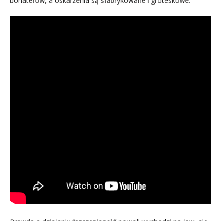
bohaterów, a oskarżenia są sfabrykowane i groteskowe.