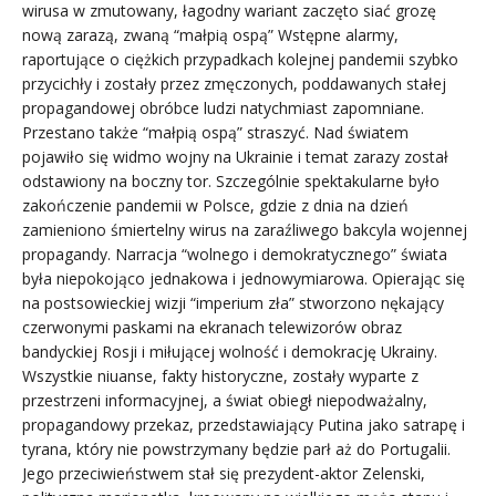
wirusa w zmutowany, łagodny wariant zaczęto siać grozę
nową zarazą, zwaną “małpią ospą” Wstępne alarmy,
raportujące o ciężkich przypadkach kolejnej pandemii szybko
przycichły i zostały przez zmęczonych, poddawanych stałej
propagandowej obróbce ludzi natychmiast zapomniane.
Przestano także “małpią ospą” straszyć. Nad światem
pojawiło się widmo wojny na Ukrainie i temat zarazy został
odstawiony na boczny tor. Szczególnie spektakularne było
zakończenie pandemii w Polsce, gdzie z dnia na dzień
zamieniono śmiertelny wirus na zaraźliwego bakcyla wojennej
propagandy. Narracja “wolnego i demokratycznego” świata
była niepokojąco jednakowa i jednowymiarowa. Opierając się
na postsowieckiej wizji “imperium zła” stworzono nękający
czerwonymi paskami na ekranach telewizorów obraz
bandyckiej Rosji i miłującej wolność i demokrację Ukrainy.
Wszystkie niuanse, fakty historyczne, zostały wyparte z
przestrzeni informacyjnej, a świat obiegł niepodważalny,
propagandowy przekaz, przedstawiający Putina jako satrapę i
tyrana, który nie powstrzymany będzie parł aż do Portugalii.
Jego przeciwieństwem stał się prezydent-aktor Zelenski,