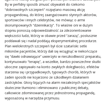
By w perfidny sposób zmusić obywateli do rzekomo
“dobrowolnych szczepień” rozpętano masową akcję
propagandową, do której zaangażowano słynnych aktorów,
sportowców i innych celebrytów, nie mówiąc o armii
skorumpowanych “dziennikarzy”. To właśnie oni w dużym
stopniu ponoszą odpowiedzialność za zdezorientowanie
większości ludzi, którzy w obawie przed “zarazą”, posłusznie
poddawali się i nadal poddają eksperymentalnej procedurze.
Plan wielokrotnych szczepień był iście szatański: setki
milionów pacjentów, którzy dali się wciągnąć w niekończące
się “dawki odnawiające” uwierzyło w nieszkodliwość preparatu,
kontynuowało “terapię”, a wszelkie, bardzo powszechne skutki
uboczne zapisywało na konto zwykłych dolegliwości, efektów
starzenia się i przypadkowych, typowych chorób, których w
żaden sposób nie kojarzono ze szkodliwym działaniem
zastrzyków. Głosy bijących na alarm niezależnych specjalistów
skutecznie tłumiono i eliminowano z publicznej debaty,
całkowicie zdominowanej przez jednostronną propagandę,
wyposażoną w narzędzia przymusu.