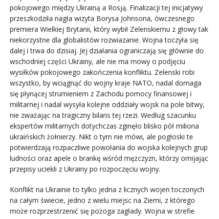
pokojowego między Ukrainą a Rosją. Finalizacji tej inicjatywy
przeszkodziła nagła wizyta Borysa Johnsona, ówczesnego
premiera Wielkiej Brytanii, który wybił Zelenskiemu z głowy tak
niekorzystne dla globalistów rozwiazanie. Wojna toczyła się
dalej i trwa do dzisiaj. Jej działania ograniczają się głównie do
wschodniej części Ukrainy, ale nie ma mowy o podjęciu
wysiłków pokojowego zakończenia konfliktu. Zelenski robi
wszystko, by wciągnąć do wojny kraje NATO, nadal domaga
się płynącej strumieniem z Zachodu pomocy finansowej i
militarnej i nadal wysyła kolejne oddziały wojsk na pole bitwy,
nie zważając na tragiczny bilans tej rzezi. Według szacunku
ekspertów militarnych dotychczas zginęło blisko pół miliona
ukraińskich żołnierzy. Nikt o tym nie mówi, ale pogłoski te
potwierdzają rozpaczliwe powołania do wojska kolejnych grup
ludności oraz apele o brankę wśród mężczyzn, którzy omijając
przepisy uciekli z Ukrainy po rozpoczęciu wojny.
Konflikt na Ukrainie to tylko jedna z licznych wojen toczonych
na całym świecie, jedno z wielu miejsc na Ziemi, z którego
może rozprzestrzenić się pożoga zagłady. Wojna w strefie