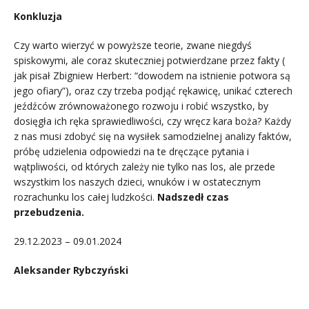
Konkluzja
Czy warto wierzyć w powyższe teorie, zwane niegdyś
spiskowymi, ale coraz skuteczniej potwierdzane przez fakty (
jak pisał Zbigniew Herbert: “dowodem na istnienie potwora są
jego ofiary”), oraz czy trzeba podjąć rękawicę, unikać czterech
jeźdźców zrównoważonego rozwoju i robić wszystko, by
dosięgła ich ręka sprawiedliwości, czy wręcz kara boża? Każdy
z nas musi zdobyć się na wysiłek samodzielnej analizy faktów,
próbę udzielenia odpowiedzi na te dręczące pytania i
wątpliwości, od których zależy nie tylko nas los, ale przede
wszystkim los naszych dzieci, wnuków i w ostatecznym
rozrachunku los całej ludzkości.
Nadszedł czas
przebudzenia.
29.12.2023 – 09.01.2024
Aleksander Rybczyński