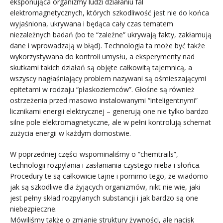
eksponująca organizmy ludzi działaniu fal
elektromagnetycznych, których szkodliwość jest nie do końca
wyjaśniona, ukrywana i będąca cały czas tematem
niezależnych badań (bo te “zależne” ukrywają fakty, zakłamują
dane i wprowadzają w błąd). Technologia ta może być także
wykorzystywana do kontroli umysłu, a eksperymenty nad
skutkami takich działań są objęte całkowitą tajemnicą, a
wszyscy nagłaśniający problem nazywani są ośmieszającymi
epitetami w rodzaju “płaskoziemców”. Głośne są również
ostrzeżenia przed masowo instalowanymi “inteligentnymi”
licznikami energii elektrycznej – generują one nie tylko bardzo
silne pole elektromagnetyczne, ale w pełni kontrolują schemat
zużycia energii w każdym domostwie.
W poprzedniej części wspominaliśmy o “chemtrails”,
technologii rozpylania i zasłaniania czystego nieba i słońca.
Procedury te są całkowicie tajne i pomimo tego, że wiadomo
jak są szkodliwe dla żyjących organizmów, nikt nie wie, jaki
jest pełny skład rozpylanych substancji i jak bardzo są one
niebezpieczne.
Mówiliśmy także o zmianie struktury żywności, ale nacisk