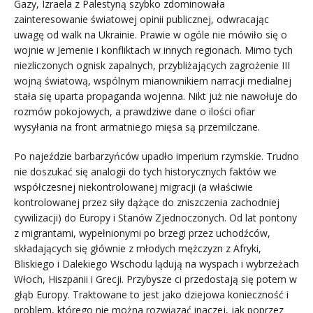
Gazy, Izraela z Palestyną szybko zdominowała
zainteresowanie światowej opinii publicznej, odwracając
uwagę od walk na Ukrainie. Prawie w ogóle nie mówiło się o
wojnie w Jemenie i konfliktach w innych regionach. Mimo tych
niezliczonych ognisk zapalnych, przybliżających zagrożenie III
wojną światową, wspólnym mianownikiem narracji medialnej
stała się uparta propaganda wojenna. Nikt już nie nawołuje do
rozmów pokojowych, a prawdziwe dane o ilości ofiar
wysyłania na front armatniego mięsa są przemilczane.
Po najeździe barbarzyńców upadło imperium rzymskie. Trudno
nie doszukać się analogii do tych historycznych faktów we
współczesnej niekontrolowanej migracji (a właściwie
kontrolowanej przez siły dążące do zniszczenia zachodniej
cywilizacji) do Europy i Stanów Zjednoczonych. Od lat pontony
z migrantami, wypełnionymi po brzegi przez uchodźców,
składających się głównie z młodych mężczyzn z Afryki,
Bliskiego i Dalekiego Wschodu lądują na wyspach i wybrzeżach
Włoch, Hiszpanii i Grecji. Przybysze ci przedostają się potem w
głąb Europy. Traktowane to jest jako dziejowa konieczność i
problem, którego nie można rozwiązać inaczej, jak poprzez