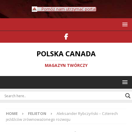
Pomóż nam utrzymać portal
POLSKA CANADA
MAGAZYN TWÓRCZY
HOME
FELIETON
Aleksander Rybczyński – Czterech
jeźdźców zrównoważonego rozwoju