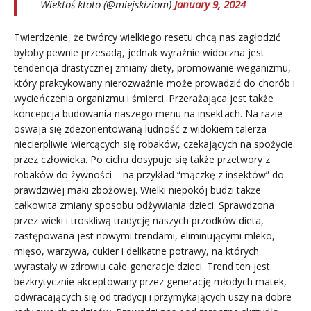
— Wiektoś ktoto (@miejskiziom)
January 9, 2024
Twierdzenie, że twórcy wielkiego resetu chcą nas zagłodzić
byłoby pewnie przesadą, jednak wyraźnie widoczna jest
tendencja drastycznej zmiany diety, promowanie weganizmu,
który praktykowany nierozważnie może prowadzić do chorób i
wycieńczenia organizmu i śmierci. Przerażająca jest także
koncepcja budowania naszego menu na insektach. Na razie
oswaja się zdezorientowaną ludność z widokiem talerza
niecierpliwie wiercących się robaków, czekających na spożycie
przez człowieka. Po cichu dosypuje się także przetwory z
robaków do żywności – na przykład “mączkę z insektów” do
prawdziwej maki zbożowej. Wielki niepokój budzi także
całkowita zmiany sposobu odżywiania dzieci. Sprawdzona
przez wieki i troskliwą tradycję naszych przodków dieta,
zastępowana jest nowymi trendami, eliminującymi mleko,
mięso, warzywa, cukier i delikatne potrawy, na których
wyrastały w zdrowiu całe generacje dzieci. Trend ten jest
bezkrytycznie akceptowany przez generację młodych matek,
odwracających się od tradycji i przymykających uszy na dobre