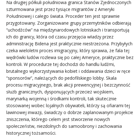
Na drugiej półkuli południowa granica Stanów Zjednoczonych
szturmowana jest przez tysiące migrantów z Ameryki
Południowej i całego świata. Proceder ten jest sprawnie
przygotowany. Zorganizowane grupy przemytników odbierają
“uchodźców” na międzynarodowych lotniskach i transportują
ich do granicy, która od czasu przejęcia władzy przez
administrację Bidena jest praktycznie niestrzeżona. Przybyłych
czeka wieloletni proces imigracyjny, który sprawia, że fala tej
wędrówki ludów rozlewa się po całej Ameryce, praktycznie bez
kontroli. W procedurze tej dochodzi do handlu ludźmi,
brutalnego wykorzystywania kobiet i oddawania dzieci w ręce
“sponsorów”, należących do pedofilskiego lobby. Skala
procesu migracyjnego, brak akcji prewencyjnej i bezczynność
służb granicznych, dysponujących przecież wojskiem,
marynarką wojenną i środkami kontroli, tak skutecznie
stosowanej wobec lojalnych obywateli, którzy są ofiarami tej
lawinowej inwazji, świadczy o dobrze zaplanowanym projekcie
zniszczenia, którego celem jest stworzenie nowych
społeczeństw, niezdolnych do samoobrony i zachowania
historycznej tożsamości.