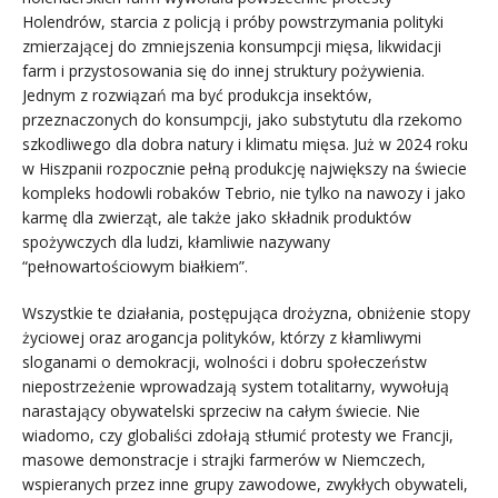
Holendrów, starcia z policją i próby powstrzymania polityki
zmierzającej do zmniejszenia konsumpcji mięsa, likwidacji
farm i przystosowania się do innej struktury pożywienia.
Jednym z rozwiązań ma być produkcja insektów,
przeznaczonych do konsumpcji, jako substytutu dla rzekomo
szkodliwego dla dobra natury i klimatu mięsa.
Już w 2024 roku
w Hiszpanii rozpocznie pełną produkcję największy na świecie
kompleks hodowli robaków Tebrio, nie tylko na nawozy i jako
karmę dla zwierząt, ale także jako składnik produktów
spożywczych dla ludzi, kłamliwie nazywany
“pełnowartościowym białkiem”.
Wszystkie te działania, postępująca drożyzna, obniżenie stopy
życiowej oraz arogancja polityków, którzy z kłamliwymi
sloganami o demokracji, wolności i dobru społeczeństw
niepostrzeżenie wprowadzają system totalitarny, wywołują
narastający obywatelski sprzeciw na całym świecie. Nie
wiadomo, czy globaliści zdołają stłumić protesty we Francji,
masowe demonstracje i strajki farmerów w Niemczech,
wspieranych przez inne grupy zawodowe, zwykłych obywateli,