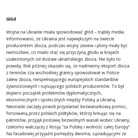
Głód
Wojna na Ukrainie miała spowodować głód – trąbiły media.
Informowano, że Ukraina jest największym na świecie
producentem zboża, podczas wojny zasiew i plony miały być
niemożliwe, co miało stać się przyczyną głodu w krajach
uzależnionych od dostaw ukraińskiego zboża. Nie było to
prawdą. Rok później okazało się, że nadmierny eksport zboża
z terenów zza wschodniej granicy spowodował w Polsce
zalew zboża, niespełniającego europejskich standardów
żywnościowych i rujnującego polskich producentów. To był
dopiero początek problemów dyplomatycznych,
ekonomicznych i społecznych między Polską a Ukrainą.
Niesnaski zaczęły powoli przysłaniać bezwarunkową pomoc,
forsowaną przez polskich polityków, którzy kreując się na
patriotów, przyjęli postawę bezwolnych wasali wobec Ukrainy,
rzekomo walczącej z Rosją “za Polskę i wolność całej Europy”.
Na fasadowej przyjaźni pomiędzy dwoma, sąsiadującymi ze