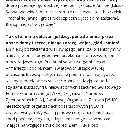
dobro przestaje być dostrzegane, bo – jak pisze Andrzej Juliusz
Sarwa “zło widać, ono się skromnie nie skrywa, jest bezczelnie
i nachalnie jawne i grozi! Niebezpiecznie jest z nim zadzierać.
Rozsądniej żyć w zgodzie.”
Tak oto mkną obłąkani jeźdźcy, ponad ziemią, przez
nasze domy i serca, niosąc zarazę, wojnę, głód i śmierć.
Już nie są postaciami z wizji świętego Jana, zakorzenionymi w
tradycji, wierze i bogobojnym przekonaniu o niezwyciężonej
mocy Najwyższego. Przebrani są w kuse garnitury od
Armaniego i pod biurkami światowych urzędów tupią
obcasami, krzesząc iskry, mające podpalić kolebkę cywilizacji
tak, by spłonęła większa część populacji. Kryją się pod
szyldami, budzącymi u nieświadomych szacunek: Światowego
Forum Ekonomicznego [WEF], Organizacji Narodów
Zjednoczonych [UN], Światowej Organizacji Zdrowia [WHO],
niezliczonych organizacjach pozarządowych [NGO] i
charytatywnych. Wygłaszają mowy i orędzia, uśmiechając się
spod pożółkłej cery zła, udając, że idee głoszą wzniosłe,
mające na względzie tylko dobro Ziemi i ludzkości.