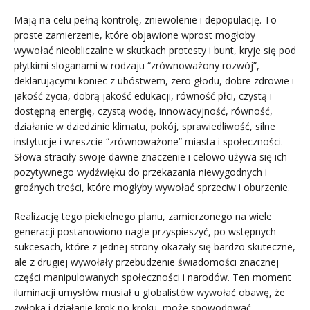
Mają na celu pełną kontrolę, zniewolenie i depopulację. To
proste zamierzenie, które objawione wprost mogłoby
wywołać nieobliczalne w skutkach protesty i bunt, kryje się pod
płytkimi sloganami w rodzaju “zrównoważony rozwój”,
deklarującymi koniec z ubóstwem, zero głodu, dobre zdrowie i
jakość życia, dobrą jakość edukacji, równość płci, czystą i
dostępną energię, czystą wodę, innowacyjność, równość,
działanie w dziedzinie klimatu, pokój, sprawiedliwość, silne
instytucje i wreszcie “zrównoważone” miasta i społeczności.
Słowa straciły swoje dawne znaczenie i celowo używa się ich
pozytywnego wydźwięku do przekazania niewygodnych i
groźnych treści, które mogłyby wywołać sprzeciw i oburzenie.
Realizację tego piekielnego planu, zamierzonego na wiele
generacji postanowiono nagle przyspieszyć, po wstępnych
sukcesach, które z jednej strony okazały się bardzo skuteczne,
ale z drugiej wywołały przebudzenie świadomości znacznej
części manipulowanych społeczności i narodów. Ten moment
iluminacji umysłów musiał u globalistów wywołać obawę, że
zwłoka i działanie krok po kroku, może spowodować