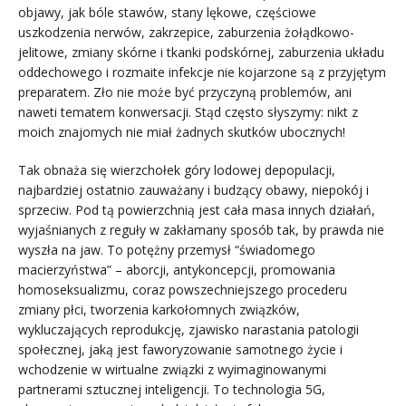
objawy, jak bóle stawów, stany lękowe, częściowe
uszkodzenia nerwów, zakrzepice, zaburzenia żołądkowo-
jelitowe, zmiany skórne i tkanki podskórnej, zaburzenia układu
oddechowego i rozmaite infekcje nie kojarzone są z przyjętym
preparatem. Zło nie może być przyczyną problemów, ani
naweti tematem konwersacji. Stąd często słyszymy: nikt z
moich znajomych nie miał żadnych skutków ubocznych!
Tak obnaża się wierzchołek góry lodowej depopulacji,
najbardziej ostatnio zauważany i budzący obawy, niepokój i
sprzeciw. Pod tą powierzchnią jest cała masa innych działań,
wyjaśnianych z reguły w zakłamany sposób tak, by prawda nie
wyszła na jaw. To potężny przemysł “świadomego
macierzyństwa” – aborcji, antykoncepcji, promowania
homoseksualizmu, coraz powszechniejszego procederu
zmiany płci, tworzenia karkołomnych związków,
wykluczających reprodukcję, zjawisko narastania patologii
społecznej, jaką jest faworyzowanie samotnego życie i
wchodzenie w wirtualne związki z wyimaginowanymi
partnerami sztucznej inteligencji. To technologia 5G,