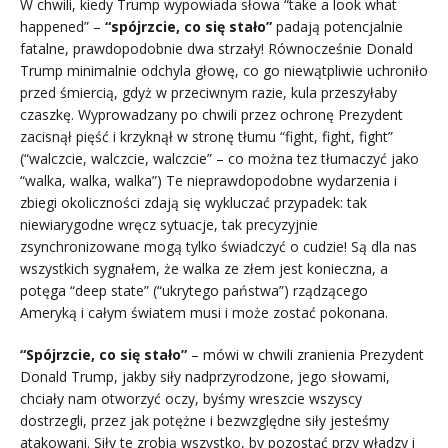
W chwili, kiedy Trump wypowiada słowa “take a look what
happened” –
“spójrzcie, co się stało”
padają potencjalnie
fatalne, prawdopodobnie dwa strzały! Równocześnie Donald
Trump minimalnie odchyla głowę, co go niewątpliwie uchroniło
przed śmiercią, gdyż w przeciwnym razie, kula przeszyłaby
czaszkę. Wyprowadzany po chwili przez ochronę Prezydent
zacisnął pięść i krzyknął w stronę tłumu “fight, fight, fight”
(“walczcie, walczcie, walczcie” – co można tez tłumaczyć jako
“walka, walka, walka”) Te nieprawdopodobne wydarzenia i
zbiegi okoliczności zdają się wykluczać przypadek: tak
niewiarygodne wręcz sytuacje, tak precyzyjnie
zsynchronizowane mogą tylko świadczyć o cudzie! Są dla nas
wszystkich sygnałem, że walka ze złem jest konieczna, a
potęga “deep state” (“ukrytego państwa”) rządzącego
Ameryką i całym światem musi i może zostać pokonana.
“Spójrzcie, co się stało”
– mówi w chwili zranienia Prezydent
Donald Trump, jakby siły nadprzyrodzone, jego słowami,
chciały nam otworzyć oczy, byśmy wreszcie wszyscy
dostrzegli, przez jak potężne i bezwzględne siły jesteśmy
atakowani. Siły te zrobią wszystko, by pozostać przy władzy i