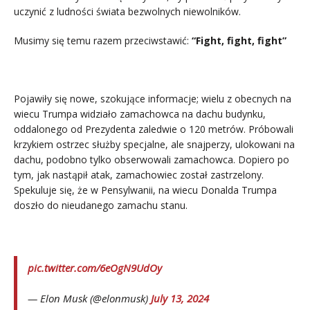
uczynić z ludności świata bezwolnych niewolników.
Musimy się temu razem przeciwstawić:
“Fight, fight, fight”
Pojawiły się nowe, szokujące informacje; wielu z obecnych na
wiecu Trumpa widziało zamachowca na dachu budynku,
oddalonego od Prezydenta zaledwie o 120 metrów. Próbowali
krzykiem ostrzec służby specjalne, ale snajperzy, ulokowani na
dachu, podobno tylko obserwowali zamachowca. Dopiero po
tym, jak nastąpił atak, zamachowiec został zastrzelony.
Spekuluje się, że w Pensylwanii, na wiecu Donalda Trumpa
doszło do nieudanego zamachu stanu.
pic.twitter.com/6eOgN9UdOy
— Elon Musk (@elonmusk)
July 13, 2024