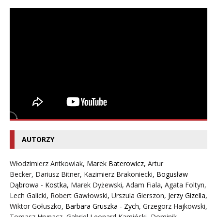
AUTORZY
Włodzimierz Antkowiak,
Marek Baterowicz
,
Artur
Becker
,
Dariusz Bitner
,
Kazimierz Brakoniecki
,
Bogusław
Dąbrowa - Kostka
,
Marek Dyżewski
,
Adam Fiala
,
Agata Foltyn,
Lech Galicki
,
Robert Gawłowski
,
Urszula Gierszon
,
Jerzy Gizella
,
Wiktor Gołuszko
,
Barbara Gruszka - Zych
,
Grzegorz Hajkowski
,
Tomasz Hrynacz
,
Gabriel Leonard Kamiński
,
Dominik