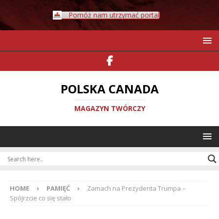
Pomóż nam utrzymać portal
POLSKA CANADA
MAGAZYN TWÓRCZY
HOME
PAMIĘĆ
Zamach na Prezydenta Trumpa –
Spójrzcie co się stało