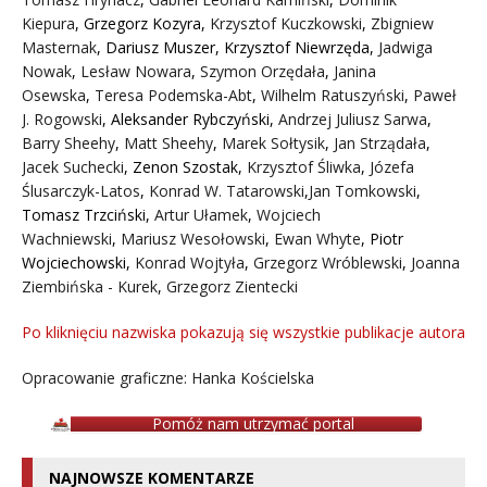
Kiepura
,
Grzegorz Kozyra
,
Krzysztof Kuczkowski
,
Zbigniew
Masternak
,
Dariusz Muszer
,
Krzysztof Niewrzęda
,
Jadwiga
Nowak
,
Lesław Nowara
,
Szymon Orzędała
,
Janina
Osewska
,
Teresa Podemska-Abt
,
Wilhelm Ratuszyński
,
Paweł
J. Rogowski
,
Aleksander Rybczyński
,
Andrzej Juliusz Sarwa
,
Barry Sheehy
,
Matt Sheehy
,
Marek Sołtysik
,
Jan Strządała
,
Jacek Suchecki
,
Zenon Szostak
,
Krzysztof Śliwka
,
Józefa
Ślusarczyk-Latos
,
Konrad W. Tatarowski
,
Jan Tomkowski
,
Tomasz Trzciński
,
Artur Ułamek
,
Wojciech
Wachniewski
,
Mariusz Wesołowski
,
Ewan Whyte
,
Piotr
Wojciechowski
,
Konrad Wojtyła
,
Grzegorz Wróblewski
,
Joanna
Ziembińska - Kurek
,
Grzegorz Zientecki
Po kliknięciu nazwiska pokazują się wszystkie publikacje autora
Opracowanie graficzne: Hanka Kościelska
Pomóż nam utrzymać portal
NAJNOWSZE KOMENTARZE