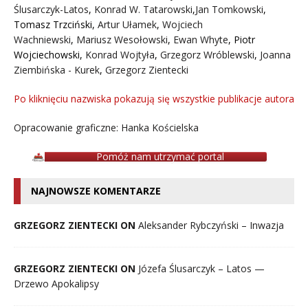
Ślusarczyk-Latos
,
Konrad W. Tatarowski
,
Jan Tomkowski
,
Tomasz Trzciński
,
Artur Ułamek
,
Wojciech
Wachniewski
,
Mariusz Wesołowski
,
Ewan Whyte
,
Piotr
Wojciechowski
,
Konrad Wojtyła
,
Grzegorz Wróblewski
,
Joanna
Ziembińska - Kurek
,
Grzegorz Zientecki
Po kliknięciu nazwiska pokazują się wszystkie publikacje autora
Opracowanie graficzne: Hanka Kościelska
Pomóż nam utrzymać portal
NAJNOWSZE KOMENTARZE
GRZEGORZ ZIENTECKI ON
Aleksander Rybczyński – Inwazja
GRZEGORZ ZIENTECKI ON
Józefa Ślusarczyk – Latos —
Drzewo Apokalipsy