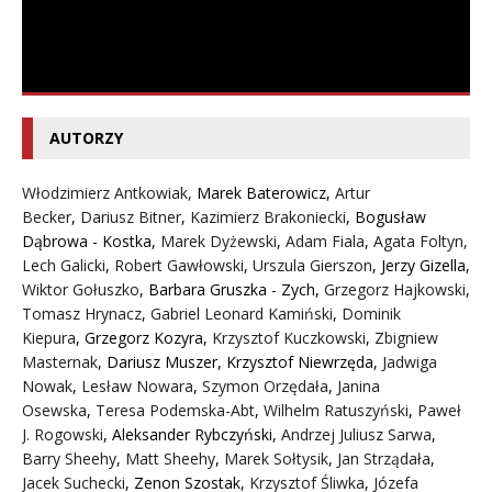
AUTORZY
Włodzimierz Antkowiak,
Marek Baterowicz
,
Artur
Becker
,
Dariusz Bitner
,
Kazimierz Brakoniecki
,
Bogusław
Dąbrowa - Kostka
,
Marek Dyżewski
,
Adam Fiala
,
Agata Foltyn,
Lech Galicki
,
Robert Gawłowski
,
Urszula Gierszon
,
Jerzy Gizella
,
Wiktor Gołuszko
,
Barbara Gruszka - Zych
,
Grzegorz Hajkowski
,
Tomasz Hrynacz
,
Gabriel Leonard Kamiński
,
Dominik
Kiepura
,
Grzegorz Kozyra
,
Krzysztof Kuczkowski
,
Zbigniew
Masternak
,
Dariusz Muszer
,
Krzysztof Niewrzęda
,
Jadwiga
Nowak
,
Lesław Nowara
,
Szymon Orzędała
,
Janina
Osewska
,
Teresa Podemska-Abt
,
Wilhelm Ratuszyński
,
Paweł
J. Rogowski
,
Aleksander Rybczyński
,
Andrzej Juliusz Sarwa
,
Barry Sheehy
,
Matt Sheehy
,
Marek Sołtysik
,
Jan Strządała
,
Jacek Suchecki
,
Zenon Szostak
,
Krzysztof Śliwka
,
Józefa