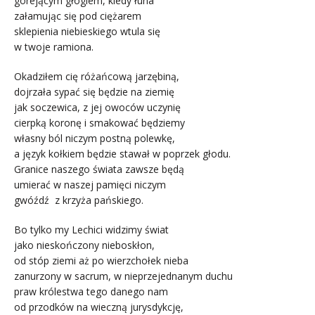
gorejącym głogiem, kiedy łuna
załamując się pod ciężarem
sklepienia niebieskiego wtula się
w twoje ramiona.
Okadziłem cię różańcową jarzębiną,
dojrzała sypać się będzie na ziemię
jak soczewica, z jej owoców uczynię
cierpką koronę i smakować będziemy
własny ból niczym postną polewkę,
a język kołkiem będzie stawał w poprzek głodu.
Granice naszego świata zawsze będą
umierać w naszej pamięci niczym
gwóźdź z krzyża pańskiego.
Bo tylko my Lechici widzimy świat
jako nieskończony nieboskłon,
od stóp ziemi aż po wierzchołek nieba
zanurzony w sacrum, w nieprzejednanym duchu
praw królestwa tego danego nam
od przodków na wieczną jurysdykcję,