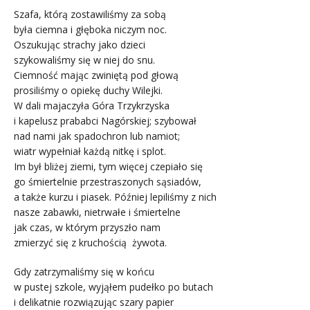
Szafa, którą zostawiliśmy za sobą
była ciemna i głęboka niczym noc.
Oszukując strachy jako dzieci
szykowaliśmy się w niej do snu.
Ciemność mając zwiniętą pod głową
prosiliśmy o opiekę duchy Wilejki.
W dali majaczyła Góra Trzykrzyska
i kapelusz prababci Nagórskiej; szybował
nad nami jak spadochron lub namiot;
wiatr wypełniał każdą nitkę i splot.
Im był bliżej ziemi, tym więcej czepiało się
go śmiertelnie przestraszonych sąsiadów,
a także kurzu i piasek. Później lepiliśmy z nich
nasze zabawki, nietrwałe i śmiertelne
jak czas, w którym przyszło nam
zmierzyć się z kruchością żywota.
Gdy zatrzymaliśmy się w końcu
w pustej szkole, wyjąłem pudełko po butach
i delikatnie rozwiązując szary papier