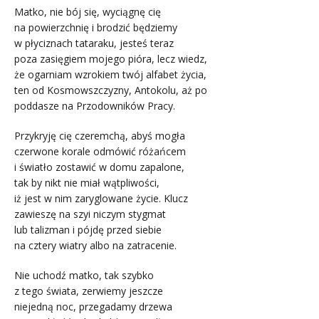
Matko, nie bój się, wyciągnę cię
na powierzchnię i brodzić będziemy
w płyciznach tataraku, jesteś teraz
poza zasięgiem mojego pióra, lecz wiedz,
że ogarniam wzrokiem twój alfabet życia,
ten od Kosmowszczyzny, Antokolu, aż po
poddasze na Przodowników Pracy.
Przykryję cię czeremchą, abyś mogła
czerwone korale odmówić różańcem
i światło zostawić w domu zapalone,
tak by nikt nie miał wątpliwości,
iż jest w nim zaryglowane życie. Klucz
zawieszę na szyi niczym stygmat
lub talizman i pójdę przed siebie
na cztery wiatry albo na zatracenie.
Nie uchodź matko, tak szybko
z tego świata, zerwiemy jeszcze
niejedną noc, przegadamy drzewa