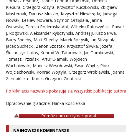
Tomasz Hrynacz
,
Gabriel Leonard Kamiński
,
Dominik
Kiepura
,
Grzegorz Kozyra
,
Krzysztof Kuczkowski
,
Zbigniew
Masternak
,
Dariusz Muszer
,
Krzysztof Niewrzęda
,
Jadwiga
Nowak
,
Lesław Nowara
,
Szymon Orzędała
,
Janina
Osewska
,
Teresa Podemska-Abt
,
Wilhelm Ratuszyński
,
Paweł
J. Rogowski
,
Aleksander Rybczyński
,
Andrzej Juliusz Sarwa
,
Barry Sheehy
,
Matt Sheehy
,
Marek Sołtysik
,
Jan Strządała
,
Jacek Suchecki
,
Zenon Szostak
,
Krzysztof Śliwka
,
Józefa
Ślusarczyk-Latos
,
Konrad W. Tatarowski
,
Jan Tomkowski
,
Tomasz Trzciński
,
Artur Ułamek
,
Wojciech
Wachniewski
,
Mariusz Wesołowski
,
Ewan Whyte
,
Piotr
Wojciechowski
,
Konrad Wojtyła
,
Grzegorz Wróblewski
,
Joanna
Ziembińska - Kurek
,
Grzegorz Zientecki
Po kliknięciu nazwiska pokazują się wszystkie publikacje autora
Opracowanie graficzne: Hanka Kościelska
Pomóż nam utrzymać portal
NAJNOWSZE KOMENTARZE