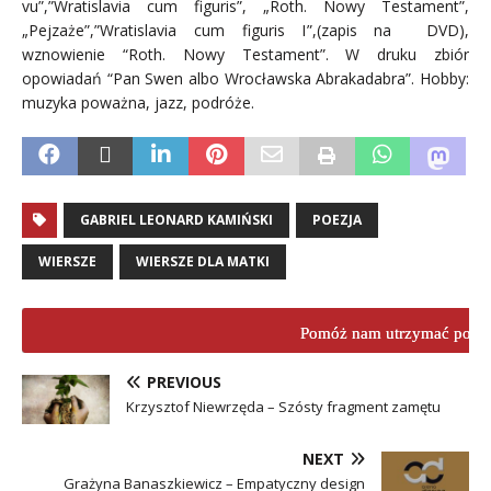
vu”,”Wratislavia cum figuris”, „Roth. Nowy Testament”,
„Pejzaże”,”Wratislavia cum figuris I”,(zapis na DVD),
wznowienie “Roth. Nowy Testament”. W druku zbiór
opowiadań “Pan Swen albo Wrocławska Abrakadabra”. Hobby:
muzyka poważna, jazz, podróże.
GABRIEL LEONARD KAMIŃSKI
POEZJA
WIERSZE
WIERSZE DLA MATKI
Pomóż nam utrzymać porta
PREVIOUS
Krzysztof Niewrzęda – Szósty fragment zamętu
NEXT
Grażyna Banaszkiewicz – Empatyczny design