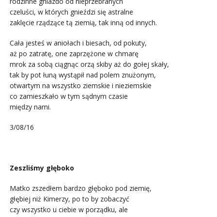
rodzinne gniazdo od nieprzebranych
czeluści, w których gnieździ się astralne
zaklęcie rządzące tą ziemią, tak inną od innych.
Cała jesteś w aniołach i biesach, od pokuty,
aż po zatratę, one zaprzężone w chmarę
mrok za sobą ciągnąc orzą skiby aż do gołej skały,
tak by pot łuną wystąpił nad polem znużonym,
otwartym na wszystko ziemskie i nieziemskie
co zamieszkało w tym sądnym czasie
między nami.
3/08/16
.
Zeszliśmy głęboko
Matko zszedłem bardzo głęboko pod ziemię,
głębiej niż Kimerzy, po to by zobaczyć
czy wszystko u ciebie w porządku, ale