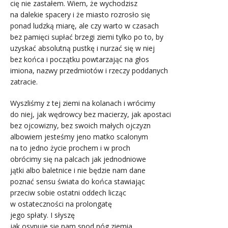
cię nie zastałem. Wiem, że wychodzisz
na dalekie spacery i że miasto rozrosło się
ponad ludzką miarę, ale czy warto w czasach
bez pamięci supłać brzegi ziemi tylko po to, by
uzyskać absolutną pustkę i nurzać się w niej
bez końca i początku powtarzając na głos
imiona, nazwy przedmiotów i rzeczy poddanych
zatracie.
Wyszliśmy z tej ziemi na kolanach i wrócimy
do niej, jak wędrowcy bez macierzy, jak apostaci
bez ojcowizny, bez swoich małych ojczyzn
albowiem jesteśmy jeno matko scalonym
na to jedno życie prochem i w proch
obrócimy się na palcach jak jednodniowe
jątki albo baletnice i nie będzie nam dane
poznać sensu świata do końca stawiając
przeciw sobie ostatni oddech licząc
w ostateczności na prolongatę
jego spłaty. I słyszę
jak osypuje się nam spod nóg ziemia.