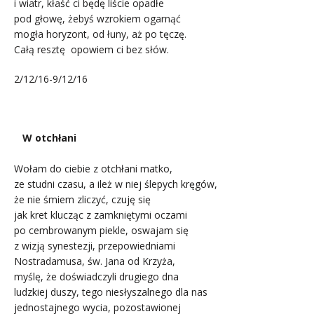
i wiatr, kłaść ci będę liście opadłe
pod głowę, żebyś wzrokiem ogarnąć
mogła horyzont, od łuny, aż po tęczę.
Całą resztę opowiem ci bez słów.
2/12/16-9/12/16
.
W otchłani
Wołam do ciebie z otchłani matko,
ze studni czasu, a ileż w niej ślepych kręgów,
że nie śmiem zliczyć, czuję się
jak kret klucząc z zamkniętymi oczami
po cembrowanym piekle, oswajam się
z wizją synestezji, przepowiedniami
Nostradamusa, św. Jana od Krzyża,
myślę, że doświadczyli drugiego dna
ludzkiej duszy, tego niesłyszalnego dla nas
jednostajnego wycia, pozostawionej