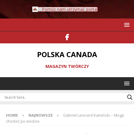
Pomóż nam utrzymać portal
POLSKA CANADA
MAGAZYN TWÓRCZY
HOME
NAJNOWSZE
Gabriel Leonard Kamiński – Mogę
chodzić po wodzie