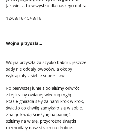
Jak wiesz, to wszystko dla naszego dobra.
12/08/16-15/-8/16
.
Wojna przyszła…
.
Wojna przyszła za szybko babciu, jeszcze
sady nie oddały owoców, a okopy
wykrapiały z siebie supełki krwi.
Po pierwszej łunie siodłaliśmy odwrót
z tej krainy owianej wieczną mgłą
Ptasie gniazda szły za nami krok w krok,
światło co chwilę zamykało się w sobie.
Znając każdą ścieżynę na pamięć
szliśmy na wiarę, przydrożne świątki
rozmodlały nasz strach na drobne.