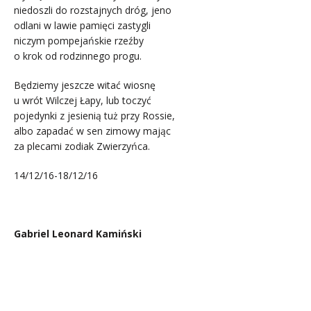
niedoszli do rozstajnych dróg, jeno
odlani w lawie pamięci zastygli
niczym pompejańskie rzeźby
o krok od rodzinnego progu.
Będziemy jeszcze witać wiosnę
u wrót Wilczej Łapy, lub toczyć
pojedynki z jesienią tuż przy Rossie,
albo zapadać w sen zimowy mając
za plecami zodiak Zwierzyńca.
14/12/16-18/12/16
.
Gabriel Leonard Kamiński
.