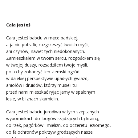
Cała jesteś
Cała jesteś babciu w męce pańskiej,
a ja nie potrafię rozgrzeszyć twoich myśli,
ani czynów, nawet tych niedokonanych.
Zamieszkałem w twoim sercu, rozgościłem się
w twojej duszy, rozsadziłem twoje myśli,
po to by zobaczyć ten ziemski ogród
w dalekiej perspektywie upadłych gwiazd,
aniołów i druidów, którzy musieli tu
przed nami mieszkać ryjąc jamy w spalonym
lesie, w bliznach skamielin.
Cała jesteś babciu jurodiwa w tych szeptanych
wypominkach do bogów rządzących tą krainą,
do rzek, pagórków i mielizn, do oczeretu jeziornego,
do falochronów pokrzyw grodzących nasze