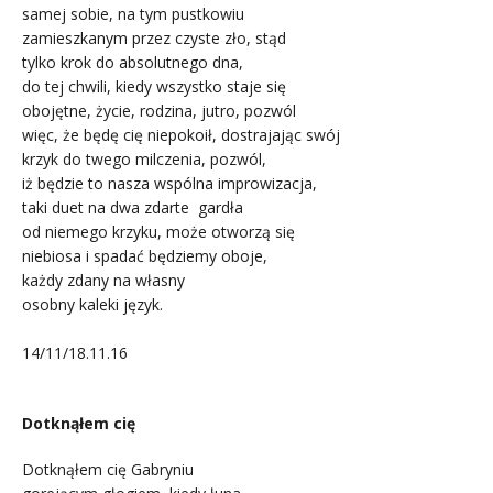
samej sobie, na tym pustkowiu
zamieszkanym przez czyste zło, stąd
tylko krok do absolutnego dna,
do tej chwili, kiedy wszystko staje się
obojętne, życie, rodzina, jutro, pozwól
więc, że będę cię niepokoił, dostrajając swój
krzyk do twego milczenia, pozwól,
iż będzie to nasza wspólna improwizacja,
taki duet na dwa zdarte gardła
od niemego krzyku, może otworzą się
niebiosa i spadać będziemy oboje,
każdy zdany na własny
osobny kaleki język.
14/11/18.11.16
6
Dotknąłem cię
Dotknąłem cię Gabryniu