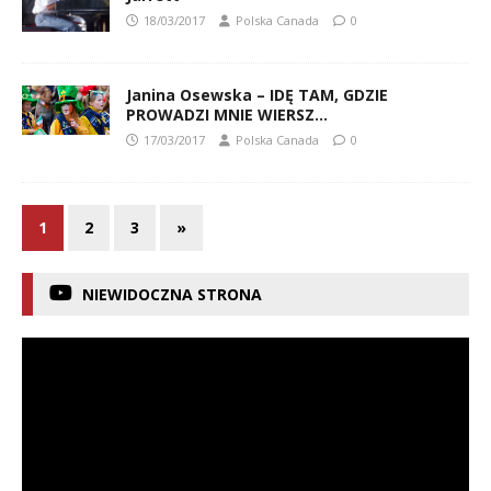
18/03/2017
Polska Canada
0
Janina Osewska – IDĘ TAM, GDZIE
PROWADZI MNIE WIERSZ…
17/03/2017
Polska Canada
0
1
2
3
»
NIEWIDOCZNA STRONA