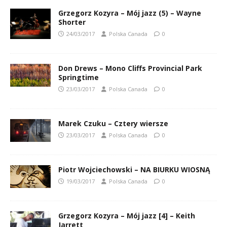
Grzegorz Kozyra – Mój jazz (5) – Wayne
Shorter
24/03/2017
Polska Canada
0
Don Drews – Mono Cliffs Provincial Park
Springtime
23/03/2017
Polska Canada
0
Marek Czuku – Cztery wiersze
23/03/2017
Polska Canada
0
Piotr Wojciechowski – NA BIURKU WIOSNĄ
19/03/2017
Polska Canada
0
Grzegorz Kozyra – Mój jazz [4] – Keith
Jarrett