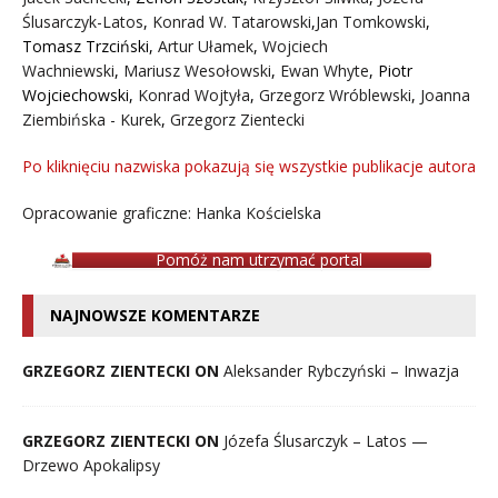
Ślusarczyk-Latos
,
Konrad W. Tatarowski
,
Jan Tomkowski
,
Tomasz Trzciński
,
Artur Ułamek
,
Wojciech
Wachniewski
,
Mariusz Wesołowski
,
Ewan Whyte
,
Piotr
Wojciechowski
,
Konrad Wojtyła
,
Grzegorz Wróblewski
,
Joanna
Ziembińska - Kurek
,
Grzegorz Zientecki
Po kliknięciu nazwiska pokazują się wszystkie publikacje autora
Opracowanie graficzne: Hanka Kościelska
Pomóż nam utrzymać portal
NAJNOWSZE KOMENTARZE
GRZEGORZ ZIENTECKI ON
Aleksander Rybczyński – Inwazja
GRZEGORZ ZIENTECKI ON
Józefa Ślusarczyk – Latos —
Drzewo Apokalipsy