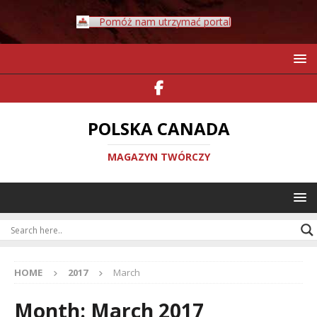
Pomóż nam utrzymać portal
POLSKA CANADA
MAGAZYN TWÓRCZY
HOME
2017
March
Month:
March 2017