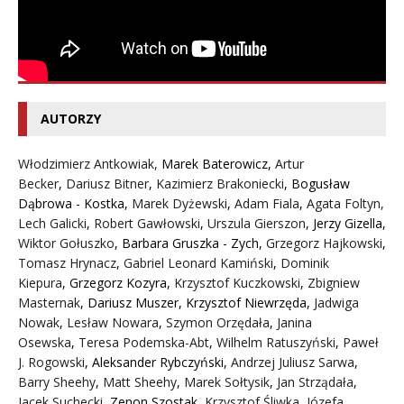
AUTORZY
Włodzimierz Antkowiak,
Marek Baterowicz
,
Artur
Becker
,
Dariusz Bitner
,
Kazimierz Brakoniecki
,
Bogusław
Dąbrowa - Kostka
,
Marek Dyżewski
,
Adam Fiala
,
Agata Foltyn,
Lech Galicki
,
Robert Gawłowski
,
Urszula Gierszon
,
Jerzy Gizella
,
Wiktor Gołuszko
,
Barbara Gruszka - Zych
,
Grzegorz Hajkowski
,
Tomasz Hrynacz
,
Gabriel Leonard Kamiński
,
Dominik
Kiepura
,
Grzegorz Kozyra
,
Krzysztof Kuczkowski
,
Zbigniew
Masternak
,
Dariusz Muszer
,
Krzysztof Niewrzęda
,
Jadwiga
Nowak
,
Lesław Nowara
,
Szymon Orzędała
,
Janina
Osewska
,
Teresa Podemska-Abt
,
Wilhelm Ratuszyński
,
Paweł
J. Rogowski
,
Aleksander Rybczyński
,
Andrzej Juliusz Sarwa
,
Barry Sheehy
,
Matt Sheehy
,
Marek Sołtysik
,
Jan Strządała
,
Jacek Suchecki
,
Zenon Szostak
,
Krzysztof Śliwka
,
Józefa