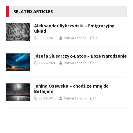
RELATED ARTICLES
Aleksander Rybczyński – Emigracyjny
układ
30/05/2020
Polska Canada
3
Józefa Ślusarczyk-Latos – Boże Narodzenie
21/12/2024
Polska Canada
1
Janina Osewska – chodź ze mną do
Betlejem
24/12/2018
Polska Canada
1