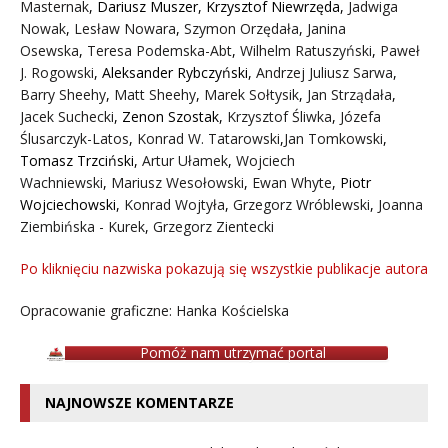
Masternak
,
Dariusz Muszer
,
Krzysztof Niewrzęda
,
Jadwiga
Nowak
,
Lesław Nowara
,
Szymon Orzędała
,
Janina
Osewska
,
Teresa Podemska-Abt
,
Wilhelm Ratuszyński
,
Paweł
J. Rogowski
,
Aleksander Rybczyński
,
Andrzej Juliusz Sarwa
,
Barry Sheehy
,
Matt Sheehy
,
Marek Sołtysik
,
Jan Strządała
,
Jacek Suchecki
,
Zenon Szostak
,
Krzysztof Śliwka
,
Józefa
Ślusarczyk-Latos
,
Konrad W. Tatarowski
,
Jan Tomkowski
,
Tomasz Trzciński
,
Artur Ułamek
,
Wojciech
Wachniewski
,
Mariusz Wesołowski
,
Ewan Whyte
,
Piotr
Wojciechowski
,
Konrad Wojtyła
,
Grzegorz Wróblewski
,
Joanna
Ziembińska - Kurek
,
Grzegorz Zientecki
Po kliknięciu nazwiska pokazują się wszystkie publikacje autora
Opracowanie graficzne: Hanka Kościelska
Pomóż nam utrzymać portal
NAJNOWSZE KOMENTARZE