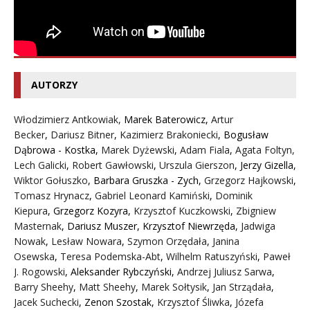
AUTORZY
Włodzimierz Antkowiak,
Marek Baterowicz
,
Artur
Becker
,
Dariusz Bitner
,
Kazimierz Brakoniecki
,
Bogusław
Dąbrowa - Kostka
,
Marek Dyżewski
,
Adam Fiala
,
Agata Foltyn,
Lech Galicki
,
Robert Gawłowski
,
Urszula Gierszon
,
Jerzy Gizella
,
Wiktor Gołuszko
,
Barbara Gruszka - Zych
,
Grzegorz Hajkowski
,
Tomasz Hrynacz
,
Gabriel Leonard Kamiński
,
Dominik
Kiepura
,
Grzegorz Kozyra
,
Krzysztof Kuczkowski
,
Zbigniew
Masternak
,
Dariusz Muszer
,
Krzysztof Niewrzęda
,
Jadwiga
Nowak
,
Lesław Nowara
,
Szymon Orzędała
,
Janina
Osewska
,
Teresa Podemska-Abt
,
Wilhelm Ratuszyński
,
Paweł
J. Rogowski
,
Aleksander Rybczyński
,
Andrzej Juliusz Sarwa
,
Barry Sheehy
,
Matt Sheehy
,
Marek Sołtysik
,
Jan Strządała
,
Jacek Suchecki
,
Zenon Szostak
,
Krzysztof Śliwka
,
Józefa