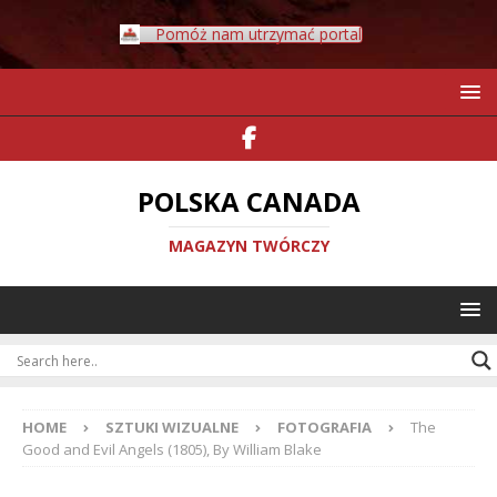
Pomóż nam utrzymać portal
POLSKA CANADA
MAGAZYN TWÓRCZY
HOME
SZTUKI WIZUALNE
FOTOGRAFIA
The
Good and Evil Angels (1805), By William Blake