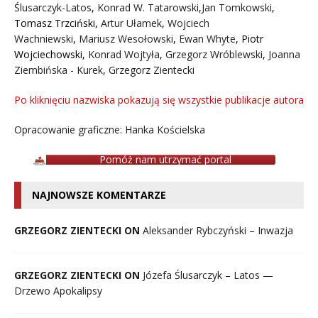
Ślusarczyk-Latos
,
Konrad W. Tatarowski
,
Jan Tomkowski
,
Tomasz Trzciński
,
Artur Ułamek
,
Wojciech
Wachniewski
,
Mariusz Wesołowski
,
Ewan Whyte
,
Piotr
Wojciechowski
,
Konrad Wojtyła
,
Grzegorz Wróblewski
,
Joanna
Ziembińska - Kurek
,
Grzegorz Zientecki
Po kliknięciu nazwiska pokazują się wszystkie publikacje autora
Opracowanie graficzne: Hanka Kościelska
Pomóż nam utrzymać portal
NAJNOWSZE KOMENTARZE
GRZEGORZ ZIENTECKI ON
Aleksander Rybczyński – Inwazja
GRZEGORZ ZIENTECKI ON
Józefa Ślusarczyk – Latos —
Drzewo Apokalipsy