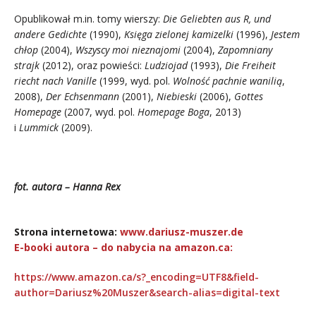
Opublikował m.in. tomy wierszy:
Die Geliebten aus R, und
andere Gedichte
(1990),
Księga zielonej kamizelki
(1996),
Jestem
chłop
(2004),
Wszyscy moi nieznajomi
(2004),
Zapomniany
strajk
(2012), oraz powieści:
Ludziojad
(1993),
Die Freiheit
riecht nach Vanille
(1999, wyd. pol.
Wolność pachnie wanilią
,
2008),
Der Echsenmann
(2001),
Niebieski
(2006),
Gottes
Homepage
(2007, wyd. pol.
Homepage Boga
, 2013)
i
Lummick
(2009).
.
fot. autora –
Hanna Rex
.
Strona internetowa:
www.dariusz-muszer.de
E-booki autora – do nabycia na amazon.ca:
https://www.amazon.ca/s?_encoding=UTF8&field-
author=Dariusz%20Muszer&search-alias=digital-text