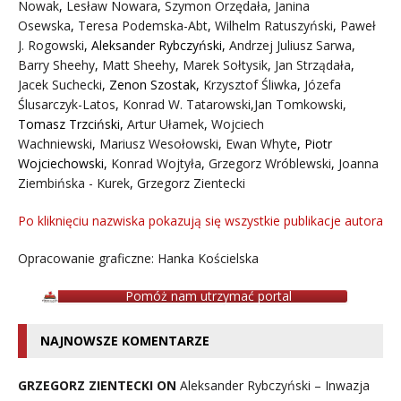
Nowak
,
Lesław Nowara
,
Szymon Orzędała
,
Janina
Osewska
,
Teresa Podemska-Abt
,
Wilhelm Ratuszyński
,
Paweł
J. Rogowski
,
Aleksander Rybczyński
,
Andrzej Juliusz Sarwa
,
Barry Sheehy
,
Matt Sheehy
,
Marek Sołtysik
,
Jan Strządała
,
Jacek Suchecki
,
Zenon Szostak
,
Krzysztof Śliwka
,
Józefa
Ślusarczyk-Latos
,
Konrad W. Tatarowski
,
Jan Tomkowski
,
Tomasz Trzciński
,
Artur Ułamek
,
Wojciech
Wachniewski
,
Mariusz Wesołowski
,
Ewan Whyte
,
Piotr
Wojciechowski
,
Konrad Wojtyła
,
Grzegorz Wróblewski
,
Joanna
Ziembińska - Kurek
,
Grzegorz Zientecki
Po kliknięciu nazwiska pokazują się wszystkie publikacje autora
Opracowanie graficzne: Hanka Kościelska
Pomóż nam utrzymać portal
NAJNOWSZE KOMENTARZE
GRZEGORZ ZIENTECKI ON
Aleksander Rybczyński – Inwazja