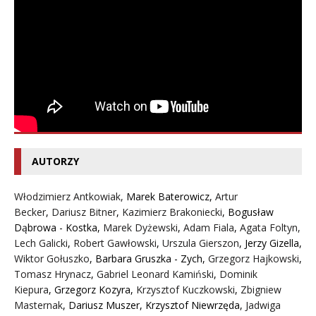
AUTORZY
Włodzimierz Antkowiak,
Marek Baterowicz
,
Artur
Becker
,
Dariusz Bitner
,
Kazimierz Brakoniecki
,
Bogusław
Dąbrowa - Kostka
,
Marek Dyżewski
,
Adam Fiala
,
Agata Foltyn,
Lech Galicki
,
Robert Gawłowski
,
Urszula Gierszon
,
Jerzy Gizella
,
Wiktor Gołuszko
,
Barbara Gruszka - Zych
,
Grzegorz Hajkowski
,
Tomasz Hrynacz
,
Gabriel Leonard Kamiński
,
Dominik
Kiepura
,
Grzegorz Kozyra
,
Krzysztof Kuczkowski
,
Zbigniew
Masternak
,
Dariusz Muszer
,
Krzysztof Niewrzęda
,
Jadwiga