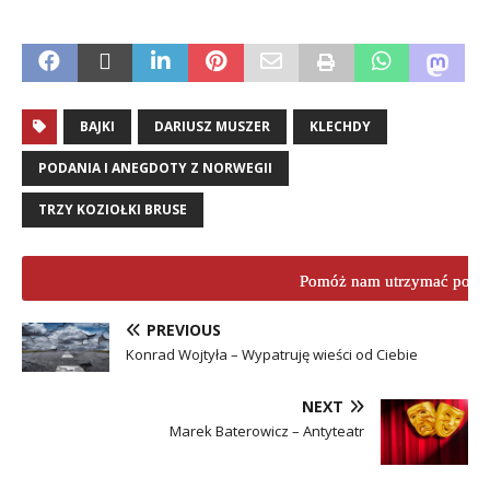
.
BAJKI
DARIUSZ MUSZER
KLECHDY
PODANIA I ANEGDOTY Z NORWEGII
TRZY KOZIOŁKI BRUSE
Pomóż nam utrzymać porta
PREVIOUS
Konrad Wojtyła – Wypatruję wieści od Ciebie
NEXT
Marek Baterowicz – Antyteatr