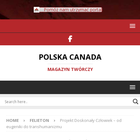
Pomóż nam utrzymać portal
POLSKA CANADA
MAGAZYN TWÓRCZY
HOME
FELIETON
Projekt Doskonały Człowiek – od
eugeniki do transhumanizmu