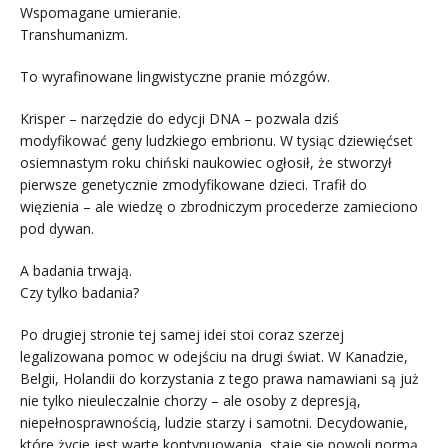
Wspomagane umieranie.
Transhumanizm.
To wyrafinowane lingwistyczne pranie mózgów.
Krisper – narzędzie do edycji DNA – pozwala dziś
modyfikować geny ludzkiego embrionu. W tysiąc dziewięćset
osiemnastym roku chiński naukowiec ogłosił, że stworzył
pierwsze genetycznie zmodyfikowane dzieci. Trafił do
więzienia – ale wiedzę o zbrodniczym procederze zamieciono
pod dywan.
A badania trwają.
Czy tylko badania?
Po drugiej stronie tej samej idei stoi coraz szerzej
legalizowana pomoc w odejściu na drugi świat. W Kanadzie,
Belgii, Holandii do korzystania z tego prawa namawiani są już
nie tylko nieuleczalnie chorzy – ale osoby z depresją,
niepełnosprawnością, ludzie starzy i samotni. Decydowanie,
które życie jest warte kontynuowania, staje się powoli normą.