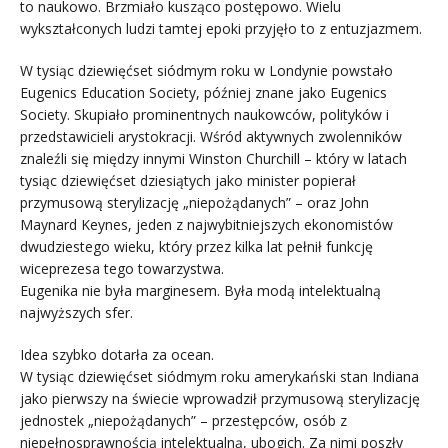
to naukowo. Brzmiało kusząco postępowo. Wielu
wykształconych ludzi tamtej epoki przyjęło to z entuzjazmem.
W tysiąc dziewięćset siódmym roku w Londynie powstało
Eugenics Education Society, później znane jako Eugenics
Society. Skupiało prominentnych naukowców, polityków i
przedstawicieli arystokracji. Wśród aktywnych zwolenników
znaleźli się między innymi Winston Churchill – który w latach
tysiąc dziewięćset dziesiątych jako minister popierał
przymusową sterylizację „niepożądanych” – oraz John
Maynard Keynes, jeden z najwybitniejszych ekonomistów
dwudziestego wieku, który przez kilka lat pełnił funkcję
wiceprezesa tego towarzystwa.
Eugenika nie była marginesem. Była modą intelektualną
najwyższych sfer.
Idea szybko dotarła za ocean.
W tysiąc dziewięćset siódmym roku amerykański stan Indiana
jako pierwszy na świecie wprowadził przymusową sterylizację
jednostek „niepożądanych” – przestępców, osób z
niepełnosprawnością intelektualną, ubogich. Za nimi poszły