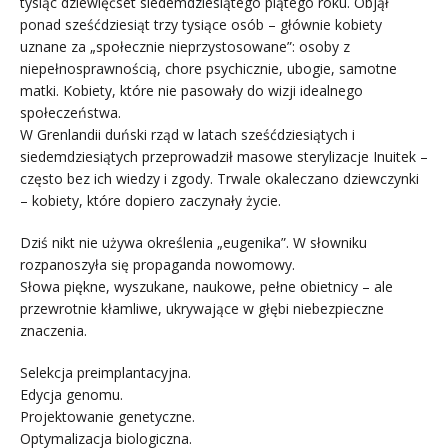
tysiąc dziewięćset siedemdziesiątego piątego roku. Objął
ponad sześćdziesiąt trzy tysiące osób – głównie kobiety
uznane za „społecznie nieprzystosowane”: osoby z
niepełnosprawnością, chore psychicznie, ubogie, samotne
matki. Kobiety, które nie pasowały do wizji idealnego
społeczeństwa.
W Grenlandii duński rząd w latach sześćdziesiątych i
siedemdziesiątych przeprowadził masowe sterylizacje Inuitek –
często bez ich wiedzy i zgody. Trwale okaleczano dziewczynki
– kobiety, które dopiero zaczynały życie.
Dziś nikt nie używa określenia „eugenika”. W słowniku
rozpanoszyła się propaganda nowomowy.
Słowa piękne, wyszukane, naukowe, pełne obietnicy – ale
przewrotnie kłamliwe, ukrywające w głębi niebezpieczne
znaczenia.
Selekcja preimplantacyjna.
Edycja genomu.
Projektowanie genetyczne.
Optymalizacja biologiczna.