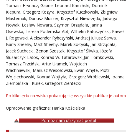
Tomasz Hrynacz
,
Gabriel Leonard Kamiński
,
Dominik
Kiepura
,
Grzegorz Kozyra
,
Krzysztof Kuczkowski
,
Zbigniew
Masternak
,
Dariusz Muszer
,
Krzysztof Niewrzęda
,
Jadwiga
Nowak
,
Lesław Nowara
,
Szymon Orzędała
,
Janina
Osewska
,
Teresa Podemska-Abt
,
Wilhelm Ratuszyński
,
Paweł
J. Rogowski
,
Aleksander Rybczyński
,
Andrzej Juliusz Sarwa
,
Barry Sheehy
,
Matt Sheehy
,
Marek Sołtysik
,
Jan Strządała
,
Jacek Suchecki
,
Zenon Szostak
,
Krzysztof Śliwka
,
Józefa
Ślusarczyk-Latos
,
Konrad W. Tatarowski
,
Jan Tomkowski
,
Tomasz Trzciński
,
Artur Ułamek
,
Wojciech
Wachniewski
,
Mariusz Wesołowski
,
Ewan Whyte
,
Piotr
Wojciechowski
,
Konrad Wojtyła
,
Grzegorz Wróblewski
,
Joanna
Ziembińska - Kurek
,
Grzegorz Zientecki
Po kliknięciu nazwiska pokazują się wszystkie publikacje autora
Opracowanie graficzne: Hanka Kościelska
Pomóż nam utrzymać portal