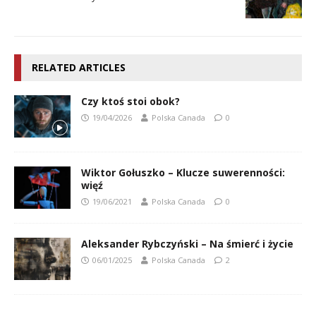
RELATED ARTICLES
Czy ktoś stoi obok?
19/04/2026
Polska Canada
0
Wiktor Gołuszko – Klucze suwerenności:
więź
19/06/2021
Polska Canada
0
Aleksander Rybczyński – Na śmierć i życie
06/01/2025
Polska Canada
2