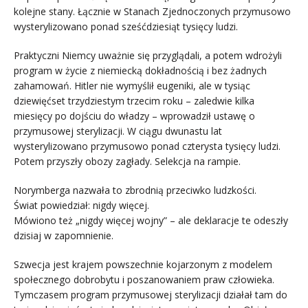
kolejne stany. Łącznie w Stanach Zjednoczonych przymusowo
wysterylizowano ponad sześćdziesiąt tysięcy ludzi.
Praktyczni Niemcy uważnie się przyglądali, a potem wdrożyli
program w życie z niemiecką dokładnością i bez żadnych
zahamowań. Hitler nie wymyślił eugeniki, ale w tysiąc
dziewięćset trzydziestym trzecim roku – zaledwie kilka
miesięcy po dojściu do władzy – wprowadził ustawę o
przymusowej sterylizacji. W ciągu dwunastu lat
wysterylizowano przymusowo ponad czterysta tysięcy ludzi.
Potem przyszły obozy zagłady. Selekcja na rampie.
Norymberga nazwała to zbrodnią przeciwko ludzkości.
Świat powiedział: nigdy więcej.
Mówiono też „nigdy więcej wojny” – ale deklaracje te odeszły
dzisiaj w zapomnienie.
Szwecja jest krajem powszechnie kojarzonym z modelem
społecznego dobrobytu i poszanowaniem praw człowieka.
Tymczasem program przymusowej sterylizacji działał tam do