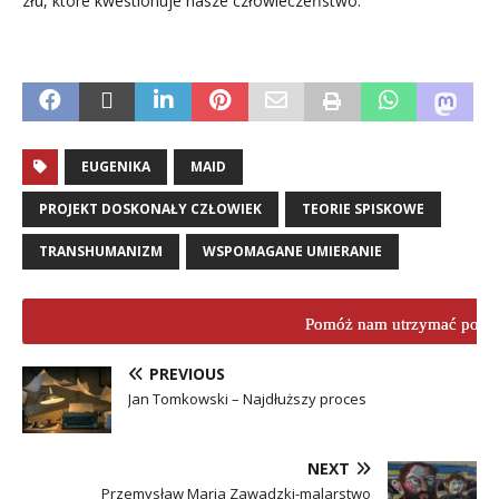
złu, które kwestionuje nasze człowieczeństwo.
EUGENIKA
MAID
PROJEKT DOSKONAŁY CZŁOWIEK
TEORIE SPISKOWE
TRANSHUMANIZM
WSPOMAGANE UMIERANIE
Pomóż nam utrzymać porta
PREVIOUS
Jan Tomkowski – Najdłuższy proces
NEXT
Przemysław Maria Zawadzki-malarstwo