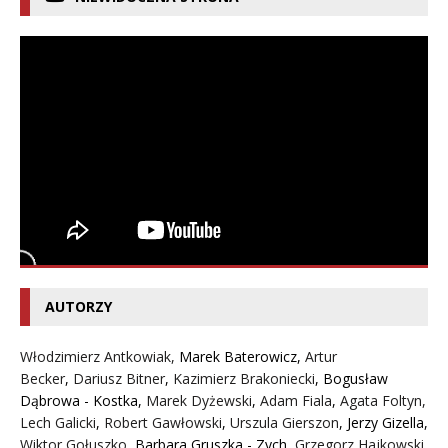
AUTORZY
Włodzimierz Antkowiak,
Marek Baterowicz
,
Artur
Becker
,
Dariusz Bitner
,
Kazimierz Brakoniecki
,
Bogusław
Dąbrowa - Kostka
,
Marek Dyżewski
,
Adam Fiala
,
Agata Foltyn,
Lech Galicki
,
Robert Gawłowski
,
Urszula Gierszon
,
Jerzy Gizella
,
Wiktor Gołuszko
,
Barbara Gruszka - Zych
,
Grzegorz Hajkowski
,