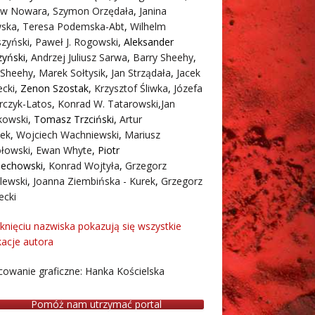
aw Nowara
,
Szymon Orzędała
,
Janina
ska
,
Teresa Podemska-Abt
,
Wilhelm
zyński
,
Paweł J. Rogowski
,
Aleksander
zyński
,
Andrzej Juliusz Sarwa
,
Barry Sheehy
,
 Sheehy
,
Marek Sołtysik
,
Jan Strządała
,
Jacek
cki
,
Zenon Szostak
,
Krzysztof Śliwka
,
Józefa
rczyk-Latos
,
Konrad W. Tatarowski
,
Jan
owski
,
Tomasz Trzciński
,
Artur
ek
,
Wojciech Wachniewski
,
Mariusz
łowski
,
Ewan Whyte
,
Piotr
iechowski
,
Konrad Wojtyła
,
Grzegorz
lewski
,
Joanna Ziembińska - Kurek
,
Grzegorz
ecki
iknięciu nazwiska pokazują się wszystkie
kacje autora
owanie graficzne: Hanka Kościelska
Pomóż nam utrzymać portal