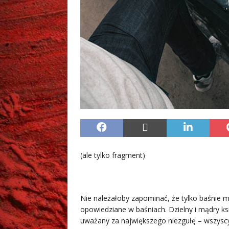
(ale tylko fragment)
Nie należałoby zapominać, że tylko baśnie mają swój koniec. Żeby wyrazić się dokładniej: historie opowiedziane w baśniach. Dzielny i mądry książę, ubogi prostaczek, najmłodszy syn albo samotnik uważany za największego niezgułę – wszyscy oni, po wielu (naprawdę niewiarygodnych) perypetiach dożywają chwili, poza którą nie ma już nic. Są szczęśliwi, zazwyczaj mają piękną kobietę u boku, królestwo, którym rządzą sprawiedliwie (miłuje ich lud, omijają przezornie wszelkie smoki i bestie, raz pokonani czarnoksiężnicy nie ośmielają się odradzać pod żadną postacią, zazwyczaj zmieniają miejsce pobytu i gdzie indziej oddają się niecnym praktykom – o czym baśń, rzecz jasna, nigdy nie wspomina), żyją sobie długo, bez trosk i kłopotów – taki jest zazwyczaj koniec. I to jest koniec prawdziwy: zawarty w jednym zdaniu, zatapiający baśniowy świat w kawałku szkła albo masy plastycznej, albo w bursztynie (jak kto woli) – utrwalający w bezruchu ostatni obraz tryumfu, który poza baśnią nie może przecież trwać wiecznie. Tymczasem w baśni trwa – i jest zwieńczeniem całego życia (o paradoksie, tak gładko połykany przez baśnioluba). Koniec jest jedynym i nieodwołalnym końcem. (Śmierć takim nie jest. Książę-Głuptak, bywa – ginie, by potem wrócić do życia, za pomocą jakiejś czaro-sztuczki. Śmierć nie jest aktem nieodwracalnym). Każdy by chciał doczekać takiego baśniowego finału. Wszak koniec końcowi nierówny – i niczego tak się człowiek nie boi, jak końca właśnie. Kto wie, czy w całym naszym – za przeproszeniem – życiu (będącym przecież jednym pasmem nadziei, wyczekiwaniem lepszych dni, wiarą, że to wciąż jeszcze nie-koniec) – kto wie, czy nie jedynie baśń podsuwa nam – niezależnie od różnych treści – niezwykle istotną myśl; tę mianowicie, że prawdziwy koniec zawsze będzie jakimś niezwykle twardym stopem szczęścia i spokoju. (Niezauważane przez nikogo pocieszenie). Co nie zmienia w niczym faktu, że koniec jako taki jest wymysłem czysto literackim i to wyłącznie tego jednego gatunku, we wcale nie tak małej liczbie gatunków literackich. (Powstał, jak sądzę, ze zwyczajnej potrzeby estetycznej, to znaczy: uspokojenia odbiorcy, że usłyszał albo przeczytał całość, wszystko, dokładnie wszystko co się wydarzyło, tym samym więc poznał p r a w d ę – na tym chyba polega złudne wyobrażenie sobie, czym jest prawda – i może już spokojnie wyciągnąć wnioski, jakie chce, żadna nowa informacja go nie zaskoczy, nic nie zburzy ujętego w ramy początku i końca obrazu). Wszystko inne – a już w szczególności życie jako takie, życie prawdziwe, niezależnie od tego, czy szare i monotonne, czy strzelające fajerwerkami – naprawdę nie ma końca, chociaż za taki uważa się oczywiście (wciąż i niezmiennie to samo…) śmierć (ten wieczny odpoczynek, ten kres ziemskiej wędrówki – to całe słowotokowe bałamuctwo). Mogę na jej temat mniej lub bardziej niemądrze pofilozofować, lecz nie o to chodzi. Nie zamierzam nikogo przekonywać, że ten koniec nie jest końcem (subtelne rozważania o życiu późniejszym zostawiam teologom i mistykom różnego autoramentu – sam jestem niepoprawnym naiwniakiem, a przecież nie uwolniłem się od strachu i podejrzliwości, że być może jednak czeka mnie po prostu nieistnienie, i wszystko jest nadaremne, mówiąc inaczej: nie czeka mnie nic, koniec będzie po prostu końcem), skoro jednak moje rozważania przybrały taki niefortunny-trupi obrót – idźmy dalej tym tropem. Przede wszystkim muszę zwrócić uwagę na fakt, że “prawdziwy koniec” (czytaj: baśniowy), ten zamykający wszystko definitywnie – w ogóle śmierci nie bierze pod uwagę. Czasem-czasem (inaczej mówiąc: od wielkiego dzwonu) uchyla się narracyjna czapeczka w tę stronę i baśń kończy się formułą: jeżeli nie umarli, to żyją do dziś – ale to znaczy raczej, że żyją, że ich szczęście jest wieczne, inaczej dlaczegóżby bajarz, powiedziawszy “dawno, dawno temu”, dopuszczał ewentualność, że “jeśli… itd.” Jeżeli teraz spojrzymy na literaturę mitologiczną (taką więc, która pretenduje do o b j a ś n i e n i a, więc też o s w o j e n i a świata), zauważymy bez trudu, że śmierć niczego tam nie kończy, a wręcz przeciwnie: jest zaczynem, czasem kontynuacją – w każdym razie nie wieńczy, nie zamyka… już raczej otwiera… i w tym znaczeniu nie jest końcem. I tak też jest w życiu. Człowiek umiera: taki jest koniec jego życia, lecz nie jego historii – trzeba o tym pamiętać. Koniec tego czy tamtego, na przykład ciężkiej pracy, leniuchowania, choroby, miłości, upalnego dnia, długiej podróży i tak dalej, bez końca, bo to właśnie małe, nic nie znaczące końce (koniec jednego oddechu, drugiego, trzeciego…) – koniec jednego-drugiego-trzeciego, ale ni