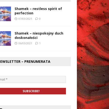
Shamek – restless spirit of
perfection
07/03/2021
0
Shamek – niespokojny duch
doskonałości
06/03/2021
1
EWSLETTER – PRENUMERATA