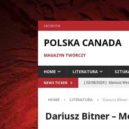
FACEBOOK
POLSKA CANADA
MAGAZYN TWÓRCZY
HOME
LITERATURA
SZTUK
[ 02/08/2026 ]
Mariusz Wes
NEWS TICKER
[ 24/07/2026 ]
Aleksander 
HOME
LITERATURA
Dariusz Bitner 
[ 23/07/2026 ]
Dariusz Musz
[ 19/07/2026 ]
Tomasz Hryn
Dariusz Bitner – M
LITERATURA