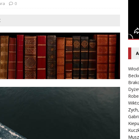
entecki – Dziennik – Wyspy Kanaryjskie
FELIETON
ura
0
Ż
A
Włod
Beck
Brako
Dyże
Robe
Wikt
Zych
Gabri
Kiepu
Kucz
Musz