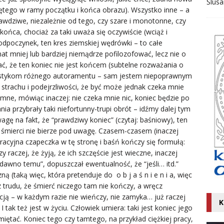
Ślusa
K