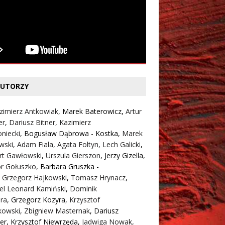
UTORZY
zimierz Antkowiak,
Marek Baterowicz
,
Artur
er
,
Dariusz Bitner
,
Kazimierz
niecki
,
Bogusław Dąbrowa - Kostka
,
Marek
wski
,
Adam Fiala
,
Agata Foltyn,
Lech Galicki
,
rt Gawłowski
,
Urszula Gierszon
,
Jerzy Gizella
,
or Gołuszko
,
Barbara Gruszka -
,
Grzegorz Hajkowski
,
Tomasz Hrynacz
,
el Leonard Kamiński
,
Dominik
ra
,
Grzegorz Kozyra
,
Krzysztof
kowski
,
Zbigniew Masternak
,
Dariusz
er
,
Krzysztof Niewrzęda
,
Jadwiga Nowak
,