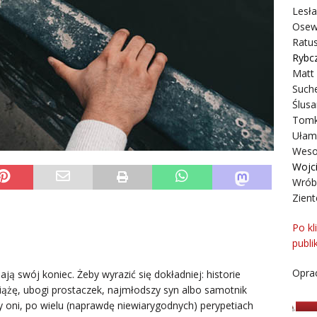
Lesł
Osew
Ratus
Rybc
Matt
Suche
Ślusa
Tomk
Ułam
Weso
Wojc
Wrób
Zient
Po kl
publi
Oprac
e koniec w ogóle. I w tym sensie – tylko baśń ma swój cudowny monopol. Wszystko inne jest bezustanną kontynuacją. A literatura zawsze jest fragmentem. Tak to kiedyś obmyśliłem (ale czy nie jest tak?) i być może teraz wszystko podciągam pod tę tezę. Gdyż mówiąc “fragment” mam na myśli nie wyimek z rzeczywistości (byłaby to naiwność), a z literackiej substancji. Pisanie jest rezygnowaniem zarówno z pogłębiania kreacji (a każdy wyraz, każde zdanie jest wystarczająco dobrym pretekstem), jak i z jej przedłużania (a na dobrą sprawę znaczy to: wbrew zdrowemu rozsądkowi – może być przecież kontynuowana w nieskończoność). Ta konkluzja też byłaby naiwna (i banalna, przez to, że tak oczywista), gdyby nie fakt, że baśń (ta cholerna, infantylna, napuszona i zachowawcza dziedzina) z absolutną nonszalancją prezentuje nie fragmentaryczność, a p e ł n i ę. Można oczywiście jeszcze ją nadmuchać, rozdąć, rozciągnąć… ale tylko do pewnego stopnia. A jeśli jest naprawdę dobrze skonstruowana – nic jej nie można zrobić. Perfidia baśni polega też na tym, że “pełnia” dotyczy również ich ilości. Wygląda na to, że wszystkie prawdziwe baśnie zostały już stworzone. Jeżeli coś jeszcze powstaje, to mniej lub bardziej udane imitacje, rzeczy wtórne albo zręcznie kompilowane, nic rdzennego, nic oryginalnego. To zamknięty rozdział. Wyspa albo raczej enklawa otoczona wysokim murem, wypełniona w środku po brzegi. Wszystko co powstaje (co może powstać), rozsiada się dookoła, bliżej lub dalej, jak się uda, i tworzy podgrodzie. Powstaje teraz pytanie (powstało przed chwilą, musiało jednak minąć kilka zdań, by ono wzięło się w garść i stanęło na nogi), pytanie więc: skąd to posądzenie o perfidię, ta niechęć we mnie i – co tu dużo mówić – zwyczajna złość? Ano, hm – nie wiem skąd. Pojawiła się sama, nieproszona. Może dlatego, że, jak wynika z moich rozważań – fragmentaryczny charakter literatury (stanowiący przecież o jej żywotności i sile) jest świadectwem jej niedołęstwa. (Zimna logika na to wskazuje). Tym samym trudno oczekiwać od niej doskonałości. A co za tym idzie: twórczość z góry skazana jest na wszelkie wynikające z niedołęstwa przywary. Taka sytuacja może przecież złościć. Szczególnie jeżeli spojrzy się na schowaną za wielkim murem zamkniętego miasta, królestwa właściwie – baśń, milczącą ze spokojem, dającą tym samym do zrozumienia, że wszelki trud nie tyle idzie na marne, co jest po prostu niepotrzebny. Wszystko już zostało zrobione. Literatura ma swoje spełnienie. Reszta jest tylko czczą zabawą, doprawdy nie wartą takiego zachodu. To oczywiście nieprawda. To musi być nieprawda i zdaję sobie sprawę, że zagalopowałem się, ho ho, zapędziłem na manowce w tych rozmyślaniach. To z powodu porywczości, jaka mną ostatnio targa (myśli nie zatrzymują się nawet na chwilę, więc nie obrastają tłuszczem statecznej konkluzji). Z tej porywczości, z tego rozwichrzenia ta złość na baśń, w gruncie rzeczy niepotrzebna. Ale ostatnio złość na byle co. Wystarczy, że przyjdzie mi na myśl, stanie przed oczami, a już duszę w sobie, przeklinam, szukam dziury w całym (szukam usprawiedliwienia, wiem dobrze, próbuję dodać sobie otuchy starą jak świat metodą pomniejszania, i trochę młodszą metodą – sam ją wynalazłem – mieszania wszystkiego do kupy po to, by stwierdzić, że nic z tego nie wynika, wszystko nie ma sensu… co za idiotyczna ulga). Tak naprawdę baśń mam w wielkim niepoważaniu i wcale mnie nie rzuca na kolana jej wyspekulowana doskonałość, nawet nie mam dobrego zdania o tej doskonałości, ani nie sądzę, by prawdziwa literatura skazana była na taką poniewierkę, jak by to wynikało z moich rozważań. A tylko mnie dopadła znienacka ta myśl o jedynych wiarygodnych końcach w tym świecie nieskończoności, ech, reszta potoczyła się sama. Nie było w tym toczeniu się żadnego intelektualnego wysiłku z mojej strony. Stałem sobie spokojnie z boku i przyglądałem się beztrosko lawinie – oto jak pracuje mój rozum. (I całą wypełniającą mnie po brzegi gorycz obróciłem teraz przeciwko sobie). Ale przecież było mi wszystko jedno. Nie spałem już piątą dobę i trudno abym wymagał od swego rozumu precyzji i rozsądku (tym bardziej, hę, że zawsze miałem kłopoty z jednym i drugim). Ja i mój rozsądek – ładna mi podzielność. Ładna dychotomia. Toż należałoby jeszcze wspomnieć o ciele (tym przekleństwie bożym). Już nie wspomnę, że i o duszy (jeśli ona w ogóle jest). Nie mam rzecz jasna najmniejszego zamiaru zastanawiać się, cóż to takiego owo “ja” (współbędące z moim rozsądkiem), chociaż po takim długim okresie bez snu odpowiedź znalazłbym szybko. Wie o tym każdy, kto choć raz znalazł się w podobnej sytuacji. Wbrew pozorom – nie ma takich osób wiele. Jedna nieprzespana noc, którą szybko trzeba nadgonić, zdarza się jeszcze stosunkowo często. Bardzo rzadko – dwie. A pięć? Być może coś takiego nie zdarza się w ogóle (oczywiście wyjąwszy kliniczne przypadki indywiduów, które nie śpią miesiącami, latami, żyjąc sobie w zupełnie innym czasie i prawdopodobnie na innej planecie). Po pięciu dniach już nie chce się spać, muszę to powiedzieć jasno i wyraźnie (… to ja może też już jestem na jakiejś zupełnie innej planecie). Mało tego: nawet gdyby się chciało (to znaczy: gdyby postanowiło się) zasnąć – to raczej nie można. Bardzo możliwe, że po kilku dniach, a już po pięciu z całą pewnością – sen zdycha. A w każdym razie przestaje upominać się o swoje. Ja wiem (albo wydaje mi się, że wiem