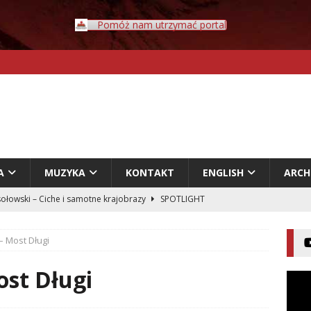
Pomóż nam utrzymać portal
A
MUZYKA
KONTAKT
ENGLISH
ARC
ołowski – Ciche i samotne krajobrazy
SPOTLIGHT
Rybczyński – Inwazja
LITERATURA
– Most Długi
er – Przyklejeni odklejeni.
LITERATURA
acz – Człowiek w świecie rozpadających się znaczeń
ost Długi