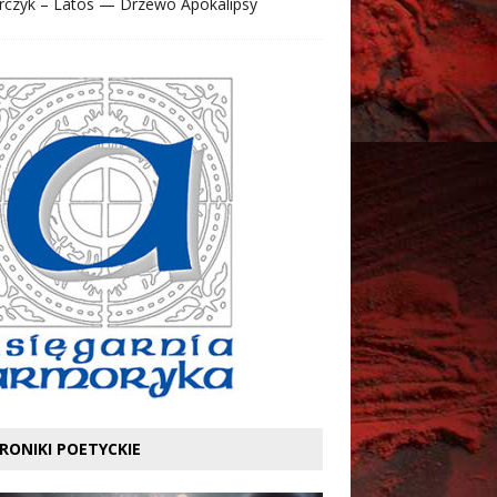
rczyk – Latos — Drzewo Apokalipsy
RONIKI POETYCKIE