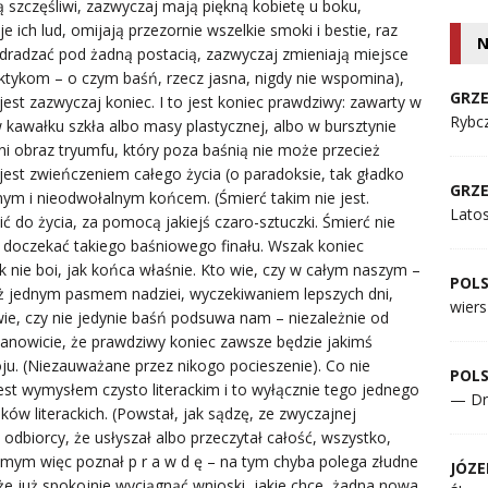
N
GRZE
Rybcz
GRZE
Lato
POL
wiers
POL
— Dr
JÓZE