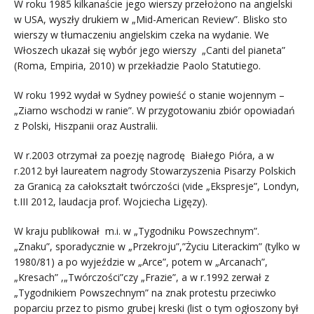
W roku 1985 kilkanaście jego wierszy przełożono na angielski
w USA, wyszły drukiem w „Mid-American Review”. Blisko sto
wierszy w tłumaczeniu angielskim czeka na wydanie. We
Włoszech ukazał się wybór jego wierszy „Canti del pianeta”
(Roma, Empiria, 2010) w przekładzie Paolo Statutiego.
W roku 1992 wydał w Sydney powieść o stanie wojennym –
„Ziarno wschodzi w ranie”. W przygotowaniu zbiór opowiadań
z Polski, Hiszpanii oraz Australii.
W r.2003 otrzymał za poezję nagrodę Białego Pióra, a w
r.2012 był laureatem nagrody Stowarzyszenia Pisarzy Polskich
za Granicą za całokształt twórczości (vide „Ekspresje”, Londyn,
t.III 2012, laudacja prof. Wojciecha Ligęzy).
W kraju publikował m.i. w „Tygodniku Powszechnym”.
„Znaku”, sporadycznie w „Przekroju”,”Życiu Literackim” (tylko w
1980/81) a po wyjeździe w „Arce”, potem w „Arcanach”,
„Kresach” ,„Twórczości”czy „Frazie”, a w r.1992 zerwał z
„Tygodnikiem Powszechnym” na znak protestu przeciwko
poparciu przez to pismo grubej kreski (list o tym ogłoszony był