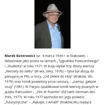
Marek Baterowicz
(ur. 4 marca 1944 r. w Krakowie) –
debiutował jako poeta na łamach „Tygodnika Powszechnego”
i „Studenta” w roku 1971. W kraju wydał trzy zbiory wierszy:
„Wersety do świtu” (W-wa, Iskry, 1976) – tytuł był aluzją do
panującej w PRL-u nocy, „Od zieleni do rdzy” (Kraków, WL
1979) oraz tomik powielony poza cenzurą – „Łamiąc gałęzie
ciszy” (1981). W Paryżu opublikował tomik wierszy pisanych w
języku francuskim – „Fée et fourmis” (Ed.Saint-Germain-des-
Prés, 1977). W roku 1977 wychodzi też jego powieść
„futurystyczna” – „Rękopis z Amalfi” (Kraków,WL) będąca