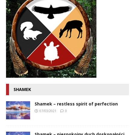
SHAMEK
Shamek – restless spirit of perfection
07/03/2021
0
Shamek – niespokojny duch doskonałości