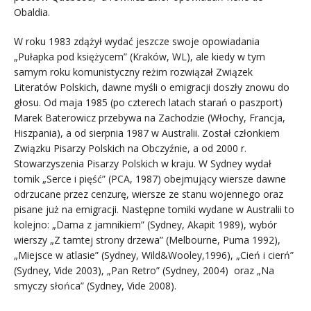
Obaldia.
W roku 1983 zdążył wydać jeszcze swoje opowiadania
„Pułapka pod księżycem” (Kraków, WL), ale kiedy w tym
samym roku komunistyczny reżim rozwiązał Związek
Literatów Polskich, dawne myśli o emigracji doszły znowu do
głosu. Od maja 1985 (po czterech latach starań o paszport)
Marek Baterowicz przebywa na Zachodzie (Włochy, Francja,
Hiszpania), a od sierpnia 1987 w Australii. Został członkiem
Związku Pisarzy Polskich na Obczyźnie, a od 2000 r.
Stowarzyszenia Pisarzy Polskich w kraju. W Sydney wydał
tomik „Serce i pięść” (PCA, 1987) obejmujący wiersze dawne
odrzucane przez cenzurę, wiersze ze stanu wojennego oraz
pisane już na emigracji. Następne tomiki wydane w Australii to
kolejno: „Dama z jamnikiem” (Sydney, Akapit 1989), wybór
wierszy „Z tamtej strony drzewa” (Melbourne, Puma 1992),
„Miejsce w atlasie” (Sydney, Wild&Wooley,1996), „Cień i cierń”
(Sydney, Vide 2003), „Pan Retro” (Sydney, 2004) oraz „Na
smyczy słońca” (Sydney, Vide 2008).