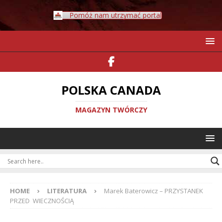
Pomóż nam utrzymać portal
POLSKA CANADA
MAGAZYN TWÓRCZY
HOME
LITERATURA
Marek Baterowicz – PRZYSTANEK
PRZED WIECZNOŚCIĄ