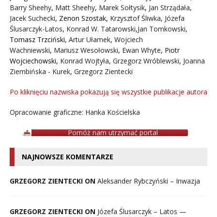
Barry Sheehy
,
Matt Sheehy
,
Marek Sołtysik
,
Jan Strządała
,
Jacek Suchecki
,
Zenon Szostak
,
Krzysztof Śliwka
,
Józefa
Ślusarczyk-Latos
,
Konrad W. Tatarowski
,
Jan Tomkowski
,
Tomasz Trzciński
,
Artur Ułamek
,
Wojciech
Wachniewski
,
Mariusz Wesołowski
,
Ewan Whyte
,
Piotr
Wojciechowski
,
Konrad Wojtyła
,
Grzegorz Wróblewski
,
Joanna
Ziembińska - Kurek
,
Grzegorz Zientecki
Po kliknięciu nazwiska pokazują się wszystkie publikacje autora
Opracowanie graficzne: Hanka Kościelska
Pomóż nam utrzymać portal
NAJNOWSZE KOMENTARZE
GRZEGORZ ZIENTECKI ON
Aleksander Rybczyński – Inwazja
GRZEGORZ ZIENTECKI ON
Józefa Ślusarczyk – Latos —