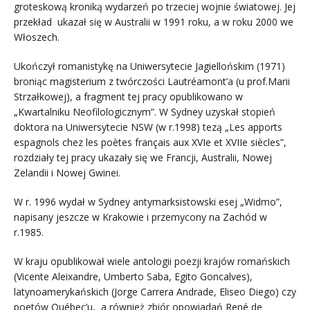
groteskową kroniką wydarzeń po trzeciej wojnie światowej. Jej
przekład ukazał się w Australii w 1991 roku, a w roku 2000 we
Włoszech.
Ukończył romanistykę na Uniwersytecie Jagiellońskim (1971)
broniąc magisterium z twórczości Lautréamont’a (u prof.Marii
Strzałkowej), a fragment tej pracy opublikowano w
„Kwartalniku Neofilologicznym”. W Sydney uzyskał stopień
doktora na Uniwersytecie NSW (w r.1998) tezą „Les apports
espagnols chez les poètes français aux XVIe et XVIIe siècles”,
rozdziały tej pracy ukazały się we Francji, Australii, Nowej
Zelandii i Nowej Gwinei.
W r. 1996 wydał w Sydney antymarksistowski esej „Widmo”,
napisany jeszcze w Krakowie i przemycony na Zachód w
r.1985.
W kraju opublikował wiele antologii poezji krajów romańskich
(Vicente Aleixandre, Umberto Saba, Egito Goncalves),
latynoamerykańskich (Jorge Carrera Andrade, Eliseo Diego) czy
poetów Québec’u, a również zbiór opowiadań René de