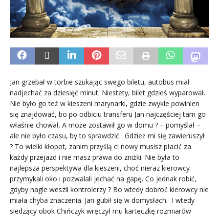
Jan grzebał w torbie szukając swego biletu, autobus miał
nadjechać za dziesięć minut. Niestety, bilet gdzieś wyparował.
Nie było go też w kieszeni marynarki, gdzie zwykle powinien
się znajdować, bo po odbiciu transferu Jan najczęściej tam go
właśnie chował. A może zostawił go w domu ? – pomyślał –
ale nie było czasu, by to sprawdzić. Gdzież mi się zawieruszył
? To wielki kłopot, zanim przyślą ci nowy musisz płacić za
każdy przejazd i nie masz prawa do zniżki. Nie była to
najlepsza perspektywa dla kieszeni, choć nieraz kierowcy
przymykali oko i pozwalali jechać na gapę. Co jednak robić,
gdyby nagle weszli kontrolerzy ? Bo wtedy dobroć kierowcy nie
miała chyba znaczenia. Jan gubił się w domysłach. I wtedy
siedzący obok Chińczyk wręczył mu karteczkę rozmiarów