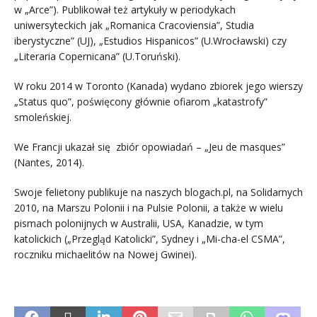
w „Arce”). Publikował też artykuły w periodykach
uniwersyteckich jak „Romanica Cracoviensia”, Studia
iberystyczne” (UJ), „Estudios Hispanicos” (U.Wrocławski) czy
„Literaria Copernicana” (U.Toruński).
W roku 2014 w Toronto (Kanada) wydano zbiorek jego wierszy
„Status quo”, poświęcony głównie ofiarom „katastrofy”
smoleńskiej.
We Francji ukazał się zbiór opowiadań – „Jeu de masques”
(Nantes, 2014).
Swoje felietony publikuje na naszych blogach.pl, na Solidarnych
2010, na Marszu Polonii i na Pulsie Polonii, a także w wielu
pismach polonijnych w Australii, USA, Kanadzie, w tym
katolickich („Przegląd Katolicki”, Sydney i „Mi-cha-el CSMA”,
roczniku michaelitów na Nowej Gwinei).