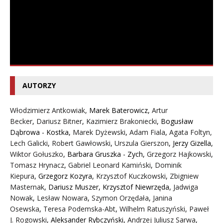
AUTORZY
Włodzimierz Antkowiak,
Marek Baterowicz
,
Artur
Becker
,
Dariusz Bitner
,
Kazimierz Brakoniecki
,
Bogusław
Dąbrowa - Kostka
,
Marek Dyżewski
,
Adam Fiala
,
Agata Foltyn,
Lech Galicki
,
Robert Gawłowski
,
Urszula Gierszon
,
Jerzy Gizella
,
Wiktor Gołuszko
,
Barbara Gruszka - Zych
,
Grzegorz Hajkowski
,
Tomasz Hrynacz
,
Gabriel Leonard Kamiński
,
Dominik
Kiepura
,
Grzegorz Kozyra
,
Krzysztof Kuczkowski
,
Zbigniew
Masternak
,
Dariusz Muszer
,
Krzysztof Niewrzęda
,
Jadwiga
Nowak
,
Lesław Nowara
,
Szymon Orzędała
,
Janina
Osewska
,
Teresa Podemska-Abt
,
Wilhelm Ratuszyński
,
Paweł
J. Rogowski
,
Aleksander Rybczyński
,
Andrzej Juliusz Sarwa
,