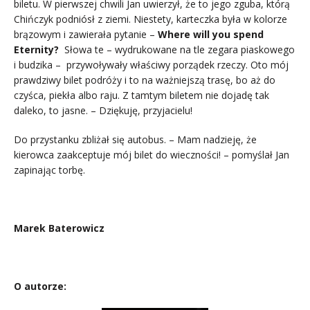
biletu. W pierwszej chwili Jan uwierzył, że to jego zguba, którą
Chińczyk podniósł z ziemi. Niestety, karteczka była w kolorze
brązowym i zawierała pytanie –
Where will you spend
Eternity?
Słowa te – wydrukowane na tle zegara piaskowego
i budzika – przywoływały właściwy porządek rzeczy. Oto mój
prawdziwy bilet podróży i to na ważniejszą trasę, bo aż do
czyśca, piekła albo raju. Z tamtym biletem nie dojadę tak
daleko, to jasne. – Dziękuję, przyjacielu!
Do przystanku zbliżał się autobus. – Mam nadzieję, że
kierowca zaakceptuje mój bilet do wieczności! – pomyślał Jan
zapinając torbę.
.
Marek Baterowicz
..
O autorze: