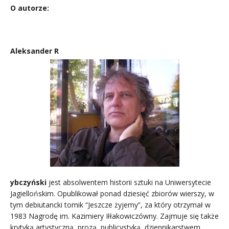
O autorze:
.
Aleksander R
ybczyński
jest absolwentem historii sztuki na Uniwersytecie
Jagiellońskim. Opublikował ponad dziesięć zbiorów wierszy, w
tym debiutancki tomik “Jeszcze żyjemy”, za który otrzymał w
1983 Nagrodę im. Kazimiery Iłłakowiczówny. Zajmuje się także
krytyką artystyczną, prozą, publicystyką, dziennikarstwem,