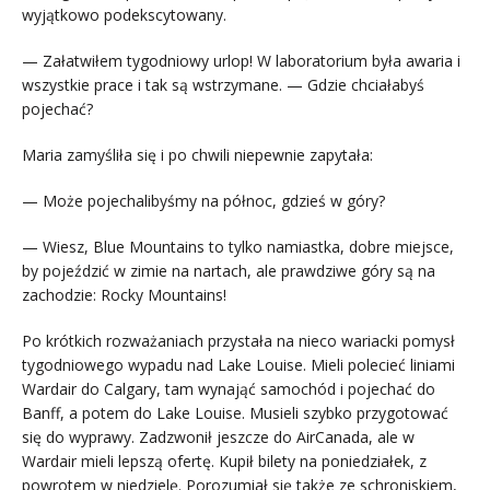
wyjątkowo podekscytowany.
— Załatwiłem tygodniowy urlop! W laboratorium była awaria i
wszystkie prace i tak są wstrzymane. — Gdzie chciałabyś
pojechać?
Maria zamyśliła się i po chwili niepewnie zapytała:
— Może pojechalibyśmy na północ, gdzieś w góry?
— Wiesz, Blue Mountains to tylko namiastka, dobre miejsce,
by pojeździć w zimie na nartach, ale prawdziwe góry są na
zachodzie: Rocky Mountains!
Po krótkich rozważaniach przystała na nieco wariacki pomysł
tygodniowego wypadu nad Lake Louise. Mieli polecieć liniami
Wardair do Calgary, tam wynająć samochód i pojechać do
Banff, a potem do Lake Louise. Musieli szybko przygotować
się do wyprawy. Zadzwonił jeszcze do AirCanada, ale w
Wardair mieli lepszą ofertę. Kupił bilety na poniedziałek, z
powrotem w niedzielę. Porozumiał się także ze schroniskiem,