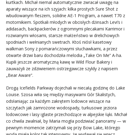
kurtkach. Michał niemal automatycznie zwracał uwagę na
aparaty wiszące na ich szyjach: kilka prostych Sure Shot z
wbudowanym fleszem, solidne AE-1 Program, a nawet T70 z
motornikiem. Spotkali młodych w obcisłych dżinsach Levi’s i
adidasach, backpackerów z ogromnymi plecakami Karrimor i
rozwianymi włosami, starsze małżeństwo w drelichowych
spodniach i wełnianych swetrach. Ktoś niósł kasetowy
walkman Sony z pomarańczowymi słuchawkami, a przez
otwarte drzwi baru dochodziła melodia „Take On Me” A-ha.
Kupili jeszcze aromatyczną kawę w Wild Flour Bakery i
zauważyli ze zdziwieniem ostrzegawcze szyldy z napisem
„Bear Aware”.
Drogą Icefields Parkway dojechali w niecałą godzinę do Lake
Louise. Szosa wiła się między masywami Gór Skalistych,
odsłaniając za każdym zakrętem lodowce wiszące na
szczytach jak zamrożone wodospady, turkusowe jeziora
lodowcowe i lasy iglaste przechodzące w alpejskie łąki. Michał
co chwila zwalniał, by Maria mogła podziwiać panoramy — w
pewnym momencie zatrzymali się przy Bow Lake, którego
woda miała kolor tak intensywny, że wydawał się wręcz