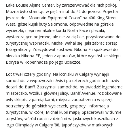
Lake Louise Alpine Center, by zarezerwować dla nich pokój.
Można było stamtąd w pięć minut dojść do jeziora. Pojechali
jeszcze do „Mountain Equipment Co-op” na 400 King Street
West, gdzie kupili buty Salomona, odpowiednie na górskie
wycieczki, nieprzemakalne kurtki North Face i plecaki,
wystarczająco pojemne, ale nie za ciężkie, przystosowane do
turystycznej wspinaczki. Michał wahał się, jaki zabrać sprzęt
fotograficzny. Zdecydował zostawić Nikona F i spakował do
plecaka Nikona FE, jeden z aparatów, które wyniósł ze sklepu
Borysa w Kopenhadze po jego ucieczce.
Lot trwał cztery godziny. Na lotnisku w Calgary wynajęli
samochód z wypożyczalni Avis i po czterech godzinach jazdy
dotarli do Banff. Zatrzymali samochód, by zwiedzić legendarne
miasteczko. Wzdłuż głównej ulicy, Banff Avenue, rozlokowane
były sklepiki z pamiątkami, miejsca zaopatrzenia w sprzęt
potrzebny do górskich wycieczek, gospody i informacja
turystyczna, w której Michał kupił mapę. Spacerowali w tłumie
turystów, wśród rodzin z dziećmi w jaskrawych koszulkach z
logo Olimpiady w Calgary ’88, Japończyków w markowych