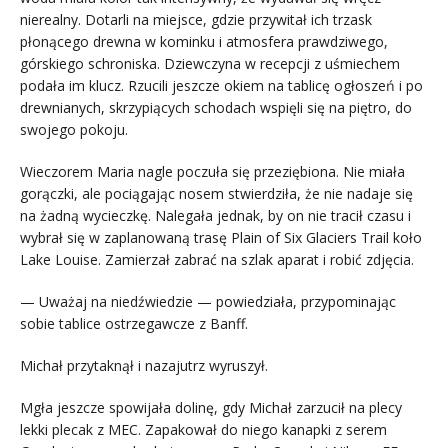
nierealny. Dotarli na miejsce, gdzie przywitał ich trzask
płonącego drewna w kominku i atmosfera prawdziwego,
górskiego schroniska. Dziewczyna w recepcji z uśmiechem
podała im klucz. Rzucili jeszcze okiem na tablicę ogłoszeń i po
drewnianych, skrzypiących schodach wspięli się na piętro, do
swojego pokoju.
Wieczorem Maria nagle poczuła się przeziębiona. Nie miała
gorączki, ale pociągając nosem stwierdziła, że nie nadaje się
na żadną wycieczkę. Nalegała jednak, by on nie tracił czasu i
wybrał się w zaplanowaną trasę Plain of Six Glaciers Trail koło
Lake Louise. Zamierzał zabrać na szlak aparat i robić zdjęcia.
— Uważaj na niedźwiedzie — powiedziała, przypominając
sobie tablice ostrzegawcze z Banff.
Michał przytaknął i nazajutrz wyruszył.
Mgła jeszcze spowijała dolinę, gdy Michał zarzucił na plecy
lekki plecak z MEC. Zapakował do niego kanapki z serem