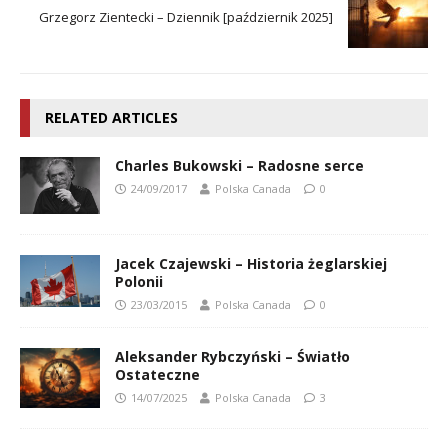
Grzegorz Zientecki – Dziennik [październik 2025]
RELATED ARTICLES
Charles Bukowski – Radosne serce
24/09/2017
Polska Canada
0
Jacek Czajewski – Historia żeglarskiej
Polonii
23/03/2015
Polska Canada
0
Aleksander Rybczyński – Światło
Ostateczne
14/07/2025
Polska Canada
3