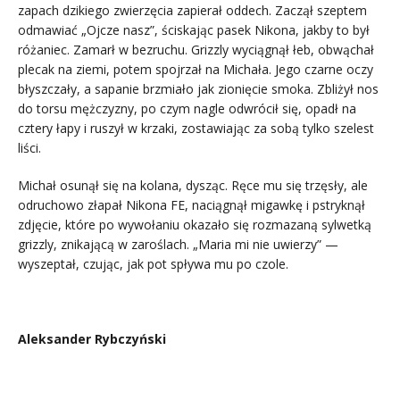
zapach dzikiego zwierzęcia zapierał oddech. Zaczął szeptem
odmawiać „Ojcze nasz”, ściskając pasek Nikona, jakby to był
różaniec. Zamarł w bezruchu. Grizzly wyciągnął łeb, obwąchał
plecak na ziemi, potem spojrzał na Michała. Jego czarne oczy
błyszczały, a sapanie brzmiało jak zionięcie smoka. Zbliżył nos
do torsu mężczyzny, po czym nagle odwrócił się, opadł na
cztery łapy i ruszył w krzaki, zostawiając za sobą tylko szelest
liści.
Michał osunął się na kolana, dysząc. Ręce mu się trzęsły, ale
odruchowo złapał Nikona FE, naciągnął migawkę i pstryknął
zdjęcie, które po wywołaniu okazało się rozmazaną sylwetką
grizzly, znikającą w zaroślach. „Maria mi nie uwierzy” —
wyszeptał, czując, jak pot spływa mu po czole.
Aleksander Rybczyński