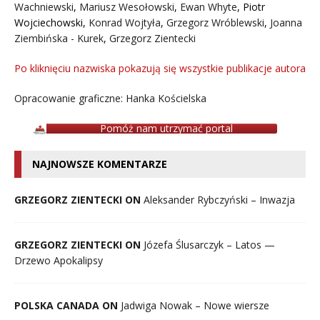
Wachniewski
,
Mariusz Wesołowski
,
Ewan Whyte
,
Piotr
Wojciechowski
,
Konrad Wojtyła
,
Grzegorz Wróblewski
,
Joanna
Ziembińska - Kurek
,
Grzegorz Zientecki
Po kliknięciu nazwiska pokazują się wszystkie publikacje autora
Opracowanie graficzne: Hanka Kościelska
Pomóż nam utrzymać portal
NAJNOWSZE KOMENTARZE
GRZEGORZ ZIENTECKI ON
Aleksander Rybczyński – Inwazja
GRZEGORZ ZIENTECKI ON
Józefa Ślusarczyk – Latos —
Drzewo Apokalipsy
POLSKA CANADA ON
Jadwiga Nowak – Nowe wiersze