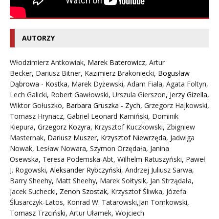
AUTORZY
Włodzimierz Antkowiak,
Marek Baterowicz
,
Artur
Becker
,
Dariusz Bitner
,
Kazimierz Brakoniecki
,
Bogusław
Dąbrowa - Kostka
,
Marek Dyżewski
,
Adam Fiala
,
Agata Foltyn,
Lech Galicki
,
Robert Gawłowski
,
Urszula Gierszon
,
Jerzy Gizella
,
Wiktor Gołuszko
,
Barbara Gruszka - Zych
,
Grzegorz Hajkowski
,
Tomasz Hrynacz
,
Gabriel Leonard Kamiński
,
Dominik
Kiepura
,
Grzegorz Kozyra
,
Krzysztof Kuczkowski
,
Zbigniew
Masternak
,
Dariusz Muszer
,
Krzysztof Niewrzęda
,
Jadwiga
Nowak
,
Lesław Nowara
,
Szymon Orzędała
,
Janina
Osewska
,
Teresa Podemska-Abt
,
Wilhelm Ratuszyński
,
Paweł
J. Rogowski
,
Aleksander Rybczyński
,
Andrzej Juliusz Sarwa
,
Barry Sheehy
,
Matt Sheehy
,
Marek Sołtysik
,
Jan Strządała
,
Jacek Suchecki
,
Zenon Szostak
,
Krzysztof Śliwka
,
Józefa
Ślusarczyk-Latos
,
Konrad W. Tatarowski
,
Jan Tomkowski
,
Tomasz Trzciński
,
Artur Ułamek
,
Wojciech