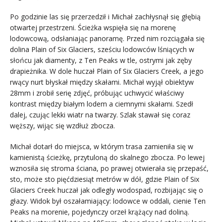
Po godzinie las się przerzedził i Michał zachłysnął się głębią
otwartej przestrzeni. Ścieżka wspięła się na morenę
lodowcową, odsłaniając panoramę. Przed nim rozciągała się
dolina Plain of Six Glaciers, sześciu lodowców lśniących w
słońcu jak diamenty, z Ten Peaks w tle, ostrymi jak zęby
drapieżnika. W dole huczał Plain of Six Glaciers Creek, a jego
rwący nurt błyskał między skałami. Michał wyjął obiektyw
28mm i zrobił serię zdjęć, próbując uchwycić właściwy
kontrast między białym lodem a ciemnymi skałami. Szedł
dalej, czując lekki wiatr na twarzy. Szlak stawał się coraz
węższy, wijąc się wzdłuż zbocza.
Michał dotarł do miejsca, w którym trasa zamieniła się w
kamienistą ścieżkę, przytuloną do skalnego zbocza. Po lewej
wznosiła się stroma ściana, po prawej otwierała się przepaść,
sto, może sto pięćdziesiąt metrów w dół, gdzie Plain of Six
Glaciers Creek huczał jak odległy wodospad, rozbijając się o
głazy. Widok był oszałamiający: lodowce w oddali, cienie Ten
Peaks na morenie, pojedynczy orzeł krążący nad doliną.