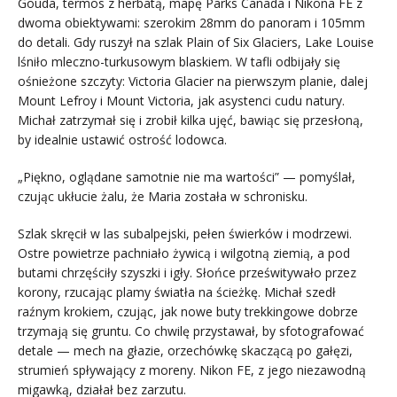
Gouda, termos z herbatą, mapę Parks Canada i Nikona FE z
dwoma obiektywami: szerokim 28mm do panoram i 105mm
do detali. Gdy ruszył na szlak Plain of Six Glaciers, Lake Louise
lśniło mleczno-turkusowym blaskiem. W tafli odbijały się
ośnieżone szczyty: Victoria Glacier na pierwszym planie, dalej
Mount Lefroy i Mount Victoria, jak asystenci cudu natury.
Michał zatrzymał się i zrobił kilka ujęć, bawiąc się przesłoną,
by idealnie ustawić ostrość lodowca.
„Piękno, oglądane samotnie nie ma wartości” — pomyślał,
czując ukłucie żalu, że Maria została w schronisku.
Szlak skręcił w las subalpejski, pełen świerków i modrzewi.
Ostre powietrze pachniało żywicą i wilgotną ziemią, a pod
butami chrzęściły szyszki i igły. Słońce prześwitywało przez
korony, rzucając plamy światła na ścieżkę. Michał szedł
raźnym krokiem, czując, jak nowe buty trekkingowe dobrze
trzymają się gruntu. Co chwilę przystawał, by sfotografować
detale — mech na głazie, orzechówkę skaczącą po gałęzi,
strumień spływający z moreny. Nikon FE, z jego niezawodną
migawką, działał bez zarzutu.