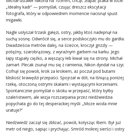
Michał ustawił Nikona na 105mm, chcąc złapać ptaka w locie.
„Idealny kadr” — pomyślał, czując dreszcz ekscytacji
fotografa, który w odpowiednim momencie nacisnął spust
migawki.
Nagle usłyszał trzask gałęzi, ostry, jakby ktoś nadepnął na
suchą sosnę. Odwrócił się, a serce podskoczyło mu do gardła.
Dwadzieścia metrów dalej, na ścieżce, kroczył grizzly —
potężny, szarobrązowy, z wyraźnym garbem na karku. Jego
łapy stąpały ciężko, a węszący łeb kiwał się na strony. Michał
zamarł. Plecak zsunął mu się z ramienia, Nikon dyndał na szyi.
Cofnął się powoli, krok za krokiem, aż poczuł pod butami
bliskość krawędzi przepaści. Spojrzał w dół, na lśniącą poniżej
rzekę, otoczoną ostrymi skałami i wystającymi korzeniami.
Spontanicznie pomyślał o skoku w przepaść, który byłby
szaleństwem, ale wizja rozszarpania przez niedźwiedzia
popychała go do tej desperackiej myśli: „Może woda mnie
uratuje?”
Niedźwiedź zaczął się zbliżać, powoli, kołysząc łbem. Był już
metr od niego, sapiąc i prychając. Smród mokrej sierści i ostry