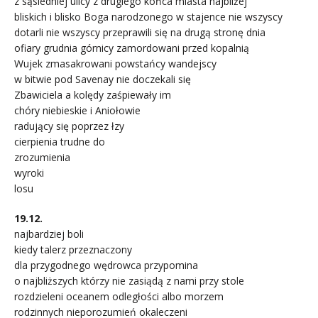
z sąsiedniej ulicy z drugiego końca miasta najbliżej
bliskich i blisko Boga narodzonego w stajence nie wszyscy
dotarli nie wszyscy przeprawili się na drugą stronę dnia
ofiary grudnia górnicy zamordowani przed kopalnią
Wujek zmasakrowani powstańcy wandejscy
w bitwie pod Savenay nie doczekali się
Zbawiciela a kolędy zaśpiewały im
chóry niebieskie i Aniołowie
radujący się poprzez łzy
cierpienia trudne do
zrozumienia
wyroki
losu
19.12.
najbardziej boli
kiedy talerz przeznaczony
dla przygodnego wędrowca przypomina
o najbliższych którzy nie zasiądą z nami przy stole
rozdzieleni oceanem odległości albo morzem
rodzinnych nieporozumień okaleczeni