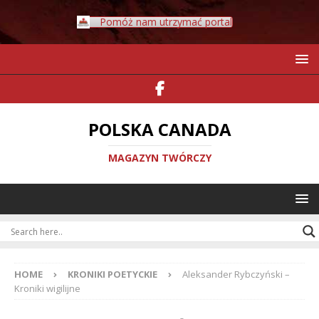
Pomóż nam utrzymać portal
POLSKA CANADA
MAGAZYN TWÓRCZY
HOME
KRONIKI POETYCKIE
Aleksander Rybczyński –
Kroniki wigilijne