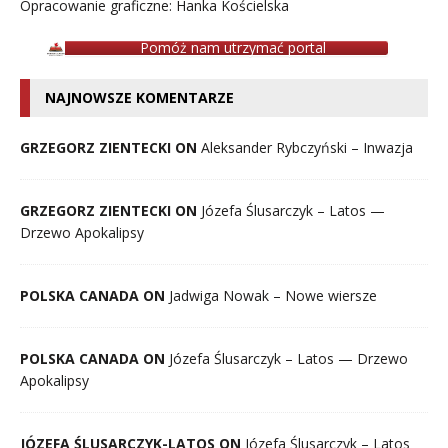
Opracowanie graficzne: Hanka Kościelska
Pomóż nam utrzymać portal
NAJNOWSZE KOMENTARZE
GRZEGORZ ZIENTECKI ON
Aleksander Rybczyński – Inwazja
GRZEGORZ ZIENTECKI ON
Józefa Ślusarczyk – Latos —
Drzewo Apokalipsy
POLSKA CANADA ON
Jadwiga Nowak – Nowe wiersze
POLSKA CANADA ON
Józefa Ślusarczyk – Latos — Drzewo
Apokalipsy
JÓZEFA ŚLUSARCZYK-LATOS ON
Józefa Ślusarczyk – Latos