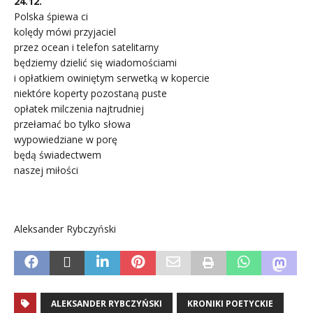
24.12.
Polska śpiewa ci
kolędy mówi przyjaciel
przez ocean i telefon satelitarny
będziemy dzielić się wiadomościami
i opłatkiem owiniętym serwetką w kopercie
niektóre koperty pozostaną puste
opłatek milczenia najtrudniej
przełamać bo tylko słowa
wypowiedziane w porę
będą świadectwem
naszej miłości
.
Aleksander Rybczyński
ALEKSANDER RYBCZYŃSKI
KRONIKI POETYCKIE