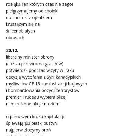
rozłąką ran których czas nie zagoi
pielgrzymujemy od choinki
do choimki z opłatkiem
kruszącym się na
śnieżnobiałych
obrusach
20.12.
liberalny minister obrony
(cóż za przewrotna gra słów)
potwierdził podczas wizyty w Iraku
decyzję wycofania z Syrii kanadyjskich
myśliwców CF 18 zamiast akcji bojowych
i bombardowania pozycji terrorystów
premier Trudeau wybiera bliżej
nieokreślone akcje na ziemi
o pierwszym kroku kapitulacji
śpiewają już piaski pustyni
najpierw złożymy broń