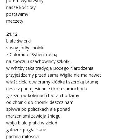
potem wyburzymy
nasze kościoły
postawimy
meczety
21.12.
białe świerki
sosny jodły choinki
z Colorado i Syberii rosną
na zboczu i szachownicy szkółki
w Whitby taka tradycja Bożego Narodzenia
przyjeżdżamy przed samą Wigilia nie ma nawet
właściciela otwieramy kłódkę i szeroką bramę
deszcz pada jesiennie i koła samochodu
grzęzną w koleinach błota chodzimy
od choinki do choinki deszcz nam
spływa po policzkach ale ponad
marzeniami zawieja śniegu
wbija białe płatki w zieleń
gałązek pogłaskane
pachną miłością