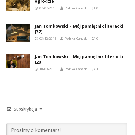
ogrodzie
07/07/2015
Polska Canada
0
Jan Tomkowski – Mój pamiętnik literacki
[32]
03/12/2016
Polska Canada
0
Jan Tomkowski – Mój pamiętnik literacki
[20]
10/09/2016
Polska Canada
1
Subskrybcja