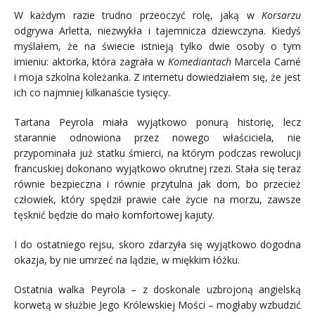
W każdym razie trudno przeoczyć rolę, jaką w
Korsarzu
odgrywa Arletta, niezwykła i tajemnicza dziewczyna. Kiedyś
myślałem, że na świecie istnieją tylko dwie osoby o tym
imieniu: aktorka, która zagrała w
Komediantach
Marcela Carné
i moja szkolna koleżanka. Z internetu dowiedziałem się, że jest
ich co najmniej kilkanaście tysięcy.
Tartana Peyrola miała wyjątkowo ponurą historię, lecz
starannie odnowiona przez nowego właściciela, nie
przypominała już statku śmierci, na którym podczas rewolucji
francuskiej dokonano wyjątkowo okrutnej rzezi. Stała się teraz
równie bezpieczna i równie przytulna jak dom, bo przecież
człowiek, który spędził prawie całe życie na morzu, zawsze
tęsknić będzie do mało komfortowej kajuty.
I do ostatniego rejsu, skoro zdarzyła się wyjątkowo dogodna
okazja, by nie umrzeć na lądzie, w miękkim łóżku.
Ostatnia walka Peyrola – z doskonale uzbrojoną angielską
korwetą w służbie Jego Królewskiej Mości – mogłaby wzbudzić