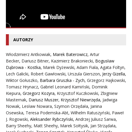
AUTORZY
Włodzimierz Antkowiak,
Marek Baterowicz
,
Artur
Becker
,
Dariusz Bitner
,
Kazimierz Brakoniecki
,
Bogusław
Dąbrowa - Kostka
,
Marek Dyżewski
,
Adam Fiala
,
Agata Foltyn,
Lech Galicki
,
Robert Gawłowski
,
Urszula Gierszon
,
Jerzy Gizella
,
Wiktor Gołuszko
,
Barbara Gruszka - Zych
,
Grzegorz Hajkowski
,
Tomasz Hrynacz
,
Gabriel Leonard Kamiński
,
Dominik
Kiepura
,
Grzegorz Kozyra
,
Krzysztof Kuczkowski
,
Zbigniew
Masternak
,
Dariusz Muszer
,
Krzysztof Niewrzęda
,
Jadwiga
Nowak
,
Lesław Nowara
,
Szymon Orzędała
,
Janina
Osewska
,
Teresa Podemska-Abt
,
Wilhelm Ratuszyński
,
Paweł
J. Rogowski
,
Aleksander Rybczyński
,
Andrzej Juliusz Sarwa
,
Barry Sheehy
,
Matt Sheehy
,
Marek Sołtysik
,
Jan Strządała
,