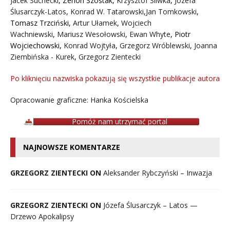
Jacek Suchecki
,
Zenon Szostak
,
Krzysztof Śliwka
,
Józefa
Ślusarczyk-Latos
,
Konrad W. Tatarowski
,
Jan Tomkowski
,
Tomasz Trzciński
,
Artur Ułamek
,
Wojciech
Wachniewski
,
Mariusz Wesołowski
,
Ewan Whyte
,
Piotr
Wojciechowski
,
Konrad Wojtyła
,
Grzegorz Wróblewski
,
Joanna
Ziembińska - Kurek
,
Grzegorz Zientecki
Po kliknięciu nazwiska pokazują się wszystkie publikacje autora
Opracowanie graficzne: Hanka Kościelska
Pomóż nam utrzymać portal
NAJNOWSZE KOMENTARZE
GRZEGORZ ZIENTECKI ON
Aleksander Rybczyński – Inwazja
GRZEGORZ ZIENTECKI ON
Józefa Ślusarczyk – Latos —
Drzewo Apokalipsy