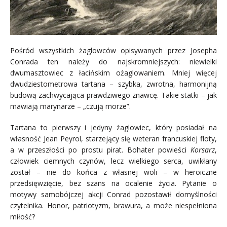
Pośród wszystkich żaglowców opisywanych przez Josepha
Conrada ten należy do najskromniejszych: niewielki
dwumasztowiec z łacińskim ożaglowaniem. Mniej więcej
dwudziestometrowa tartana – szybka, zwrotna, harmonijną
budową zachwycająca prawdziwego znawcę. Takie statki – jak
mawiają marynarze – „czują morze”.
Tartana to pierwszy i jedyny żaglowiec, który posiadał na
własność Jean Peyrol, starzejący się weteran francuskiej floty,
a w przeszłości po prostu pirat. Bohater powieści
Korsarz
,
człowiek ciemnych czynów, lecz wielkiego serca, uwikłany
został – nie do końca z własnej woli – w heroiczne
przedsięwzięcie, bez szans na ocalenie życia. Pytanie o
motywy samobójczej akcji Conrad pozostawił domyślności
czytelnika. Honor, patriotyzm, brawura, a może niespełniona
miłość?