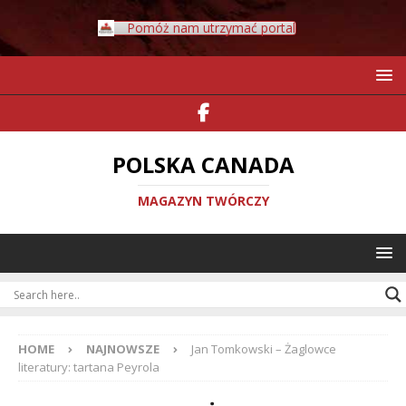
Pomóż nam utrzymać portal
POLSKA CANADA
MAGAZYN TWÓRCZY
HOME
NAJNOWSZE
Jan Tomkowski – Żaglowce
literatury: tartana Peyrola