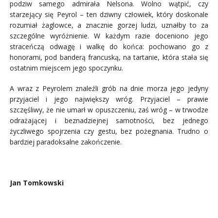
podziw samego admirała Nelsona. Wolno wątpić, czy
starzejący się Peyrol – ten dziwny człowiek, który doskonale
rozumiał żaglowce, a znacznie gorzej ludzi, uznałby to za
szczególne wyróżnienie. W każdym razie doceniono jego
straceńczą odwagę i walkę do końca: pochowano go z
honorami, pod banderą francuską, na tartanie, która stała się
ostatnim miejscem jego spoczynku.
A wraz z Peyrolem znaleźli grób na dnie morza jego jedyny
przyjaciel i jego największy wróg. Przyjaciel – prawie
szczęśliwy, że nie umarł w opuszczeniu, zaś wróg – w trwodze
odrażającej i beznadziejnej samotności, bez jednego
życzliwego spojrzenia czy gestu, bez pożegnania. Trudno o
bardziej paradoksalne zakończenie.
mm
Jan Tomkowski