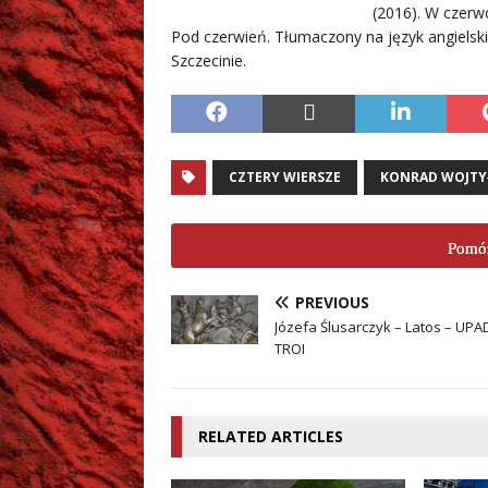
(2016). W czerw
Pod czerwień. Tłumaczony na język angielski,
Szczecinie.
CZTERY WIERSZE
KONRAD WOJTY
Pomóż
PREVIOUS
Józefa Ślusarczyk – Latos – UP
TROI
RELATED ARTICLES