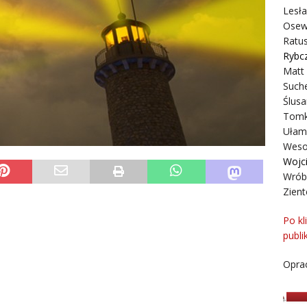
Lesł
Osew
Ratus
Rybc
Matt
Suche
Ślusa
Tomk
Ułam
Weso
Wojc
Wrób
Zient
Po kl
publi
Oprac