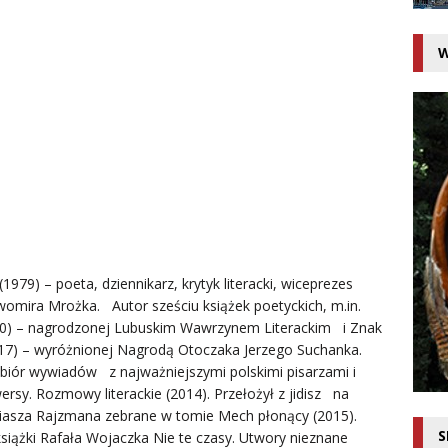
W
1979) – poeta, dziennikarz, krytyk literacki, wiceprezes
awomira Mrożka. Autor sześciu książek poetyckich, m.in.
0) – nagrodzonej Lubuskim Wawrzynem Literackim i Znak
17) – wyróżnionej Nagrodą Otoczaka Jerzego Suchanka.
biór wywiadów z najważniejszymi polskimi pisarzami i
rsy. Rozmowy literackie (2014). Przełożył z jidisz na
Eliasza Rajzmana zebrane w tomie Mech płonący (2015).
S
siążki Rafała Wojaczka Nie te czasy. Utwory nieznane