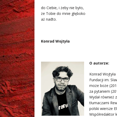
do Ciebie, i żeby nie było,
że Tobie do mnie głęboko
aż nadto.
.
Konrad Wojtyła
.
O autorze:
Konrad Wojtyła (
Fundacji im. Sł
może boże (201
za pytaniem (20
Wydał również z
tłumaczami Rewe
polski wiersze 
Współredaktor k