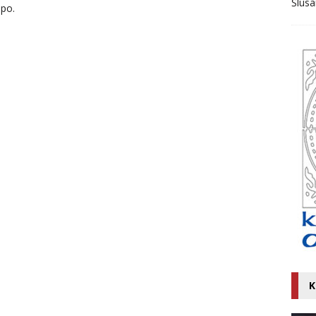
Ślusa
 po.
K