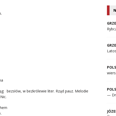
N
n.
GRZE
Rybcz
GRZE
Lato
POL
wiers
na
POL
krąg bezsłów, w bezkrólewie liter. Rząd pauz. Melodie
— Dr
Nic.
uchem
JÓZE
.