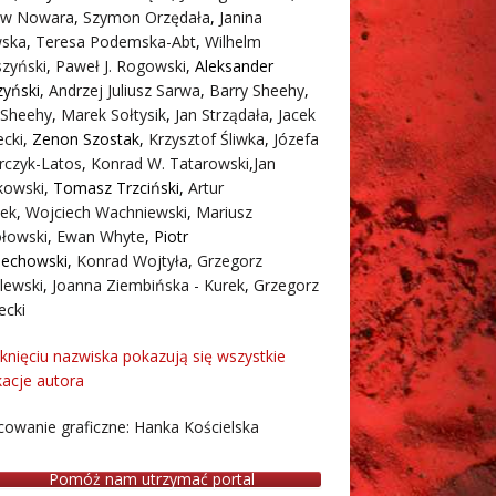
aw Nowara
,
Szymon Orzędała
,
Janina
ska
,
Teresa Podemska-Abt
,
Wilhelm
zyński
,
Paweł J. Rogowski
,
Aleksander
zyński
,
Andrzej Juliusz Sarwa
,
Barry Sheehy
,
 Sheehy
,
Marek Sołtysik
,
Jan Strządała
,
Jacek
cki
,
Zenon Szostak
,
Krzysztof Śliwka
,
Józefa
rczyk-Latos
,
Konrad W. Tatarowski
,
Jan
owski
,
Tomasz Trzciński
,
Artur
ek
,
Wojciech Wachniewski
,
Mariusz
łowski
,
Ewan Whyte
,
Piotr
iechowski
,
Konrad Wojtyła
,
Grzegorz
lewski
,
Joanna Ziembińska - Kurek
,
Grzegorz
ecki
iknięciu nazwiska pokazują się wszystkie
kacje autora
owanie graficzne: Hanka Kościelska
Pomóż nam utrzymać portal