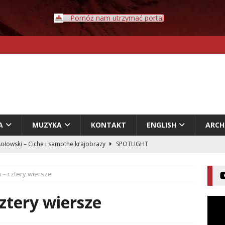
Pomóż nam utrzymać portal
A
MUZYKA
KONTAKT
ENGLISH
ARC
ołowski – Ciche i samotne krajobrazy
SPOTLIGHT
Rybczyński – Inwazja
LITERATURA
 – cztery wiersze
er – Przyklejeni odklejeni.
LITERATURA
acz – Człowiek w świecie rozpadających się znaczeń
ztery wiersze