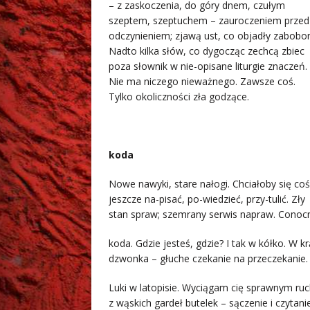
– z zaskoczenia, do góry dnem, czułym
szeptem, szeptuchem – zauroczeniem przed
odczynieniem; zjawą ust, co objadły zabobo
Nadto kilka słów, co dygocząc zechcą zbiec
poza słownik w nie-opisane liturgie znaczeń.
Nie ma niczego nieważnego. Zawsze coś.
Tylko okoliczności zła godzące.
.
koda
Nowe nawyki, stare nałogi. Chciałoby się coś
jeszcze na-pisać, po-wiedzieć, przy-tulić. Zły
stan spraw; szemrany serwis napraw. Conoc
koda. Gdzie jesteś, gdzie? I tak w kółko. W 
dzwonka – głuche czekanie na przeczekanie. 
Luki w latopisie. Wyciągam cię sprawnym r
z wąskich gardeł butelek – sączenie i czytanie