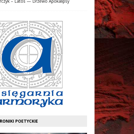
rczyk – Latos — Drzewo Apokalipsy
RONIKI POETYCKIE