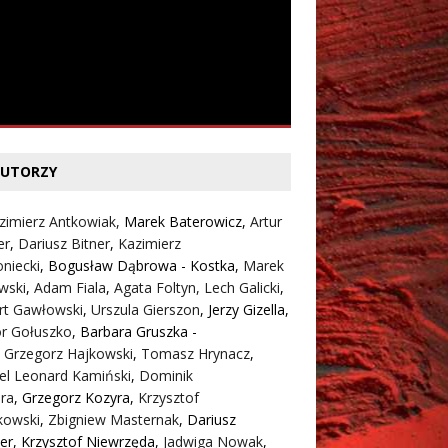
UTORZY
zimierz Antkowiak,
Marek Baterowicz
,
Artur
er
,
Dariusz Bitner
,
Kazimierz
niecki
,
Bogusław Dąbrowa - Kostka
,
Marek
wski
,
Adam Fiala
,
Agata Foltyn,
Lech Galicki
,
rt Gawłowski
,
Urszula Gierszon
,
Jerzy Gizella
,
or Gołuszko
,
Barbara Gruszka -
,
Grzegorz Hajkowski
,
Tomasz Hrynacz
,
el Leonard Kamiński
,
Dominik
ra
,
Grzegorz Kozyra
,
Krzysztof
kowski
,
Zbigniew Masternak
,
Dariusz
er
,
Krzysztof Niewrzęda
,
Jadwiga Nowak
,