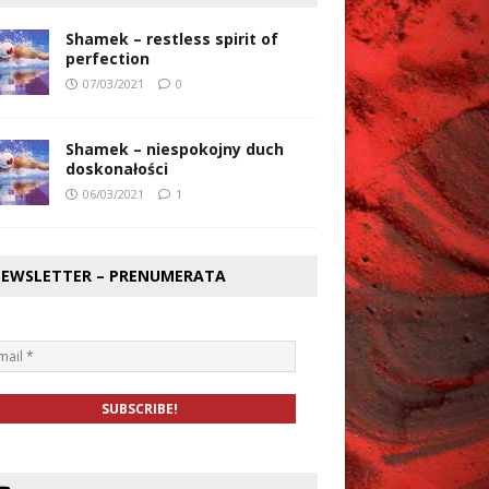
Shamek – restless spirit of
perfection
07/03/2021
0
Shamek – niespokojny duch
doskonałości
06/03/2021
1
EWSLETTER – PRENUMERATA