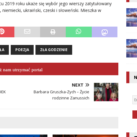
cu 2019 roku ukaże się wybór jego wierszy zatytułowany
 niemiecki, ukraiński, czeski i słoweński. Mieszka w
ŁA
POEZJA
ZŁA GODZENIE
 nam utrzymać portal
N
NEXT
ADEK
Barbara Gruszka-Zych – Życie
rodzinne Zanussich