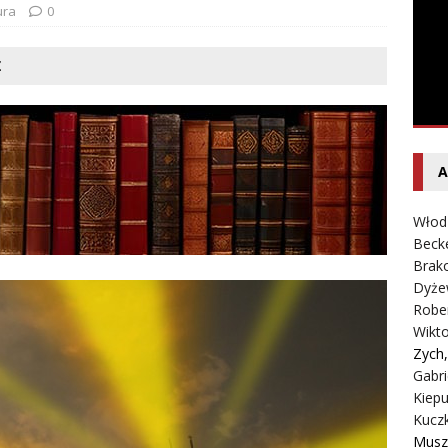
entecki – Dziennik – Wyspy Kanaryjskie
FELIETON
ura
0
Ż
A
Włod
Beck
Brako
Dyże
Robe
Wikt
Zych
Gabri
Kiepu
Kucz
Musz