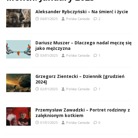
Aleksander Rybczyński – Na śmierć i życie
06/01/2025
Polska Canada
2
Dariusz Muszer – Dlaczego nadal męczę się
jako mężczyzna
03/01/2025
Polska Canada
1
Grzegorz Zientecki – Dziennik [grudzień
2024]
02/01/2025
Polska Canada
1
Przemysław Zawadzki – Portret rodzinny z
zalęknionym kotkiem
01/01/2025
Polska Canada
0