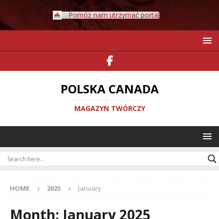
Pomóż nam utrzymać portal
POLSKA CANADA
MAGAZYN TWÓRCZY
HOME
2025
January
Month:
January 2025