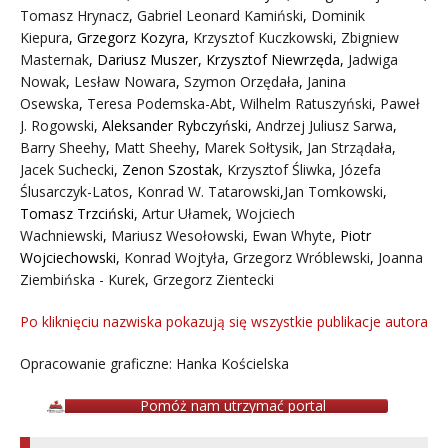
Tomasz Hrynacz
,
Gabriel Leonard Kamiński
,
Dominik
Kiepura
,
Grzegorz Kozyra
,
Krzysztof Kuczkowski
,
Zbigniew
Masternak
,
Dariusz Muszer
,
Krzysztof Niewrzęda
,
Jadwiga
Nowak
,
Lesław Nowara
,
Szymon Orzędała
,
Janina
Osewska
,
Teresa Podemska-Abt
,
Wilhelm Ratuszyński
,
Paweł
J. Rogowski
,
Aleksander Rybczyński
,
Andrzej Juliusz Sarwa
,
Barry Sheehy
,
Matt Sheehy
,
Marek Sołtysik
,
Jan Strządała
,
Jacek Suchecki
,
Zenon Szostak
,
Krzysztof Śliwka
,
Józefa
Ślusarczyk-Latos
,
Konrad W. Tatarowski
,
Jan Tomkowski
,
Tomasz Trzciński
,
Artur Ułamek
,
Wojciech
Wachniewski
,
Mariusz Wesołowski
,
Ewan Whyte
,
Piotr
Wojciechowski
,
Konrad Wojtyła
,
Grzegorz Wróblewski
,
Joanna
Ziembińska - Kurek
,
Grzegorz Zientecki
Po kliknięciu nazwiska pokazują się wszystkie publikacje autora
Opracowanie graficzne: Hanka Kościelska
Pomóż nam utrzymać portal