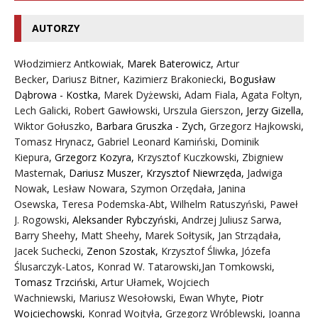
AUTORZY
Włodzimierz Antkowiak,
Marek Baterowicz
,
Artur
Becker
,
Dariusz Bitner
,
Kazimierz Brakoniecki
,
Bogusław
Dąbrowa - Kostka
,
Marek Dyżewski
,
Adam Fiala
,
Agata Foltyn,
Lech Galicki
,
Robert Gawłowski
,
Urszula Gierszon
,
Jerzy Gizella
,
Wiktor Gołuszko
,
Barbara Gruszka - Zych
,
Grzegorz Hajkowski
,
Tomasz Hrynacz
,
Gabriel Leonard Kamiński
,
Dominik
Kiepura
,
Grzegorz Kozyra
,
Krzysztof Kuczkowski
,
Zbigniew
Masternak
,
Dariusz Muszer
,
Krzysztof Niewrzęda
,
Jadwiga
Nowak
,
Lesław Nowara
,
Szymon Orzędała
,
Janina
Osewska
,
Teresa Podemska-Abt
,
Wilhelm Ratuszyński
,
Paweł
J. Rogowski
,
Aleksander Rybczyński
,
Andrzej Juliusz Sarwa
,
Barry Sheehy
,
Matt Sheehy
,
Marek Sołtysik
,
Jan Strządała
,
Jacek Suchecki
,
Zenon Szostak
,
Krzysztof Śliwka
,
Józefa
Ślusarczyk-Latos
,
Konrad W. Tatarowski
,
Jan Tomkowski
,
Tomasz Trzciński
,
Artur Ułamek
,
Wojciech
Wachniewski
,
Mariusz Wesołowski
,
Ewan Whyte
,
Piotr
Wojciechowski
,
Konrad Wojtyła
,
Grzegorz Wróblewski
,
Joanna