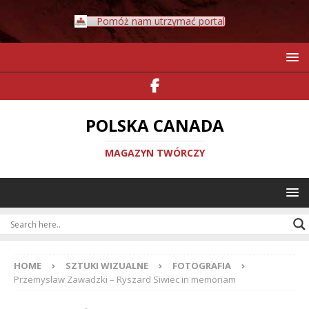
Pomóż nam utrzymać portal
POLSKA CANADA
MAGAZYN TWÓRCZY
HOME
SZTUKI WIZUALNE
FOTOGRAFIA
Przemysław Zawadzki – Ryszard Siwiec in memoriam