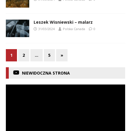
Leszek Wisniewski – malarz
31/03/2024
Polska Canada
0
1
2
…
5
»
NIEWIDOCZNA STRONA