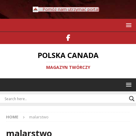
Pomóż nam utrzymać portal
POLSKA CANADA
MAGAZYN TWÓRCZY
HOME
malarstwo
malarstwo