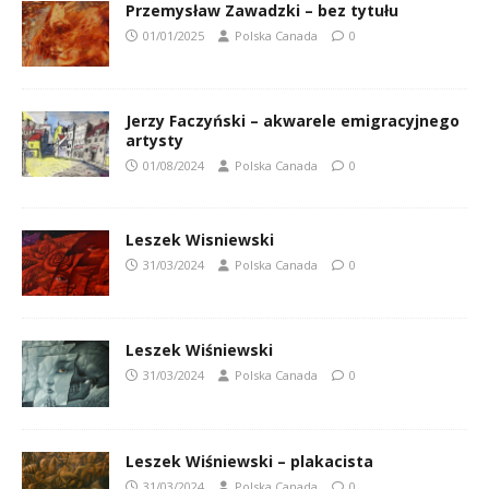
Przemysław Zawadzki – bez tytułu
01/01/2025
Polska Canada
0
Jerzy Faczyński – akwarele emigracyjnego
artysty
01/08/2024
Polska Canada
0
Leszek Wisniewski
31/03/2024
Polska Canada
0
Leszek Wiśniewski
31/03/2024
Polska Canada
0
Leszek Wiśniewski – plakacista
31/03/2024
Polska Canada
0