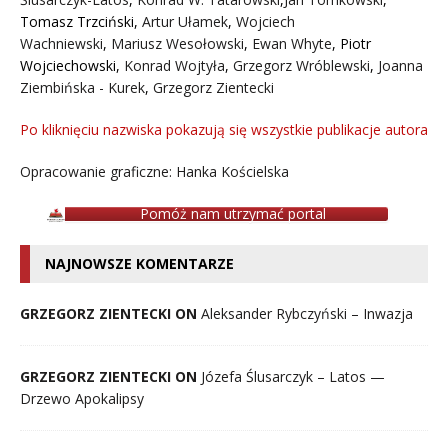
Tomasz Trzciński
,
Artur Ułamek
,
Wojciech
Wachniewski
,
Mariusz Wesołowski
,
Ewan Whyte
,
Piotr
Wojciechowski
,
Konrad Wojtyła
,
Grzegorz Wróblewski
,
Joanna
Ziembińska - Kurek
,
Grzegorz Zientecki
Po kliknięciu nazwiska pokazują się wszystkie publikacje autora
Opracowanie graficzne: Hanka Kościelska
Pomóż nam utrzymać portal
NAJNOWSZE KOMENTARZE
GRZEGORZ ZIENTECKI ON
Aleksander Rybczyński – Inwazja
GRZEGORZ ZIENTECKI ON
Józefa Ślusarczyk – Latos —
Drzewo Apokalipsy