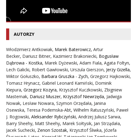
AUTORZY
Włodzimierz Antkowiak,
Marek Baterowicz
,
Artur
Becker
,
Dariusz Bitner
,
Kazimierz Brakoniecki
,
Bogusław
Dąbrowa - Kostka
,
Marek Dyżewski
,
Adam Fiala
,
Agata Foltyn,
Lech Galicki
,
Robert Gawłowski
,
Urszula Gierszon
,
Jerzy Gizella
,
Wiktor Gołuszko
,
Barbara Gruszka - Zych
,
Grzegorz Hajkowski
,
Tomasz Hrynacz
,
Gabriel Leonard Kamiński
,
Dominik
Kiepura
,
Grzegorz Kozyra
,
Krzysztof Kuczkowski
,
Zbigniew
Masternak
,
Dariusz Muszer
,
Krzysztof Niewrzęda
,
Jadwiga
Nowak
,
Lesław Nowara
,
Szymon Orzędała
,
Janina
Osewska
,
Teresa Podemska-Abt
,
Wilhelm Ratuszyński
,
Paweł
J. Rogowski
,
Aleksander Rybczyński
,
Andrzej Juliusz Sarwa
,
Barry Sheehy
,
Matt Sheehy
,
Marek Sołtysik
,
Jan Strządała
,
Jacek Suchecki
,
Zenon Szostak
,
Krzysztof Śliwka
,
Józefa
Ślusarczyk-Latos
,
Konrad W. Tatarowski
,
Jan Tomkowski
,