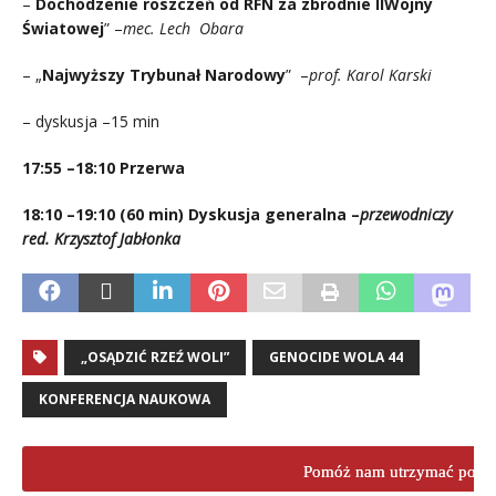
–
Dochodzenie roszczeń od RFN za zbrodnie IIWojny
Światowej
” –
mec. Lech
Obara
– „
Najwyższy Trybunał Narodowy
”
–
prof. Karol Karski
– dyskusja –15 min
17:55 –18:10 Przerwa
18:10 –19:10 (60 min) Dyskusja generalna –
przewodniczy
red. Krzysztof Jabłonka
„OSĄDZIĆ RZEŹ WOLI”
GENOCIDE WOLA 44
KONFERENCJA NAUKOWA
Pomóż nam utrzymać porta