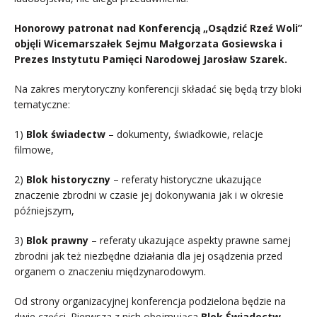
Honorowy patronat nad Konferencją „Osądzić Rzeź Woli”
objęli Wicemarszałek Sejmu Małgorzata Gosiewska i
Prezes Instytutu Pamięci Narodowej Jarosław Szarek.
Na zakres merytoryczny konferencji składać się będą trzy bloki
tematyczne:
1)
Blok świadectw
– dokumenty, świadkowie, relacje
filmowe,
2)
Blok historyczny
– referaty historyczne ukazujące
znaczenie zbrodni w czasie jej dokonywania jak i w okresie
późniejszym,
3)
Blok prawny
– referaty ukazujące aspekty prawne samej
zbrodni jak też niezbędne działania dla jej osądzenia przed
organem o znaczeniu międzynarodowym.
Od strony organizacyjnej konferencja podzielona będzie na
dwie części. Pierwsza z nich obejmująca
Blok Świadectw