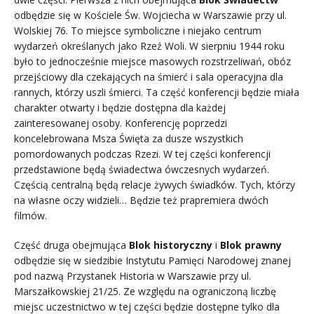
odbędzie się w Kościele Św. Wojciecha w Warszawie przy ul.
Wolskiej 76. To miejsce symboliczne i niejako centrum
wydarzeń określanych jako Rzeź Woli. W sierpniu 1944 roku
było to jednocześnie miejsce masowych rozstrzeliwań, obóz
przejściowy dla czekających na śmierć i sala operacyjna dla
rannych, którzy uszli śmierci. Ta część konferencji będzie miała
charakter otwarty i będzie dostępna dla każdej
zainteresowanej osoby. Konferencję poprzedzi
koncelebrowana Msza Święta za dusze wszystkich
pomordowanych podczas Rzezi. W tej części konferencji
przedstawione będą świadectwa ówczesnych wydarzeń.
Częścią centralną będą relacje żywych świadków. Tych, którzy
na własne oczy widzieli… Będzie też prapremiera dwóch
filmów.
Część druga obejmująca
Blok historyczny
i
Blok prawny
odbędzie się w siedzibie Instytutu Pamięci Narodowej znanej
pod nazwą Przystanek Historia w Warszawie przy ul.
Marszałkowskiej 21/25. Ze względu na ograniczoną liczbę
miejsc uczestnictwo w tej części będzie dostępne tylko dla