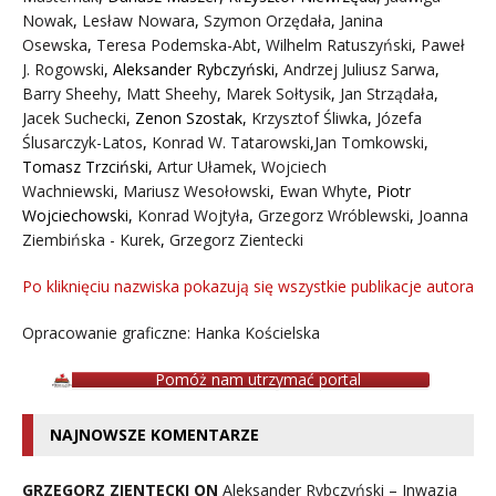
Nowak
,
Lesław Nowara
,
Szymon Orzędała
,
Janina
Osewska
,
Teresa Podemska-Abt
,
Wilhelm Ratuszyński
,
Paweł
J. Rogowski
,
Aleksander Rybczyński
,
Andrzej Juliusz Sarwa
,
Barry Sheehy
,
Matt Sheehy
,
Marek Sołtysik
,
Jan Strządała
,
Jacek Suchecki
,
Zenon Szostak
,
Krzysztof Śliwka
,
Józefa
Ślusarczyk-Latos
,
Konrad W. Tatarowski
,
Jan Tomkowski
,
Tomasz Trzciński
,
Artur Ułamek
,
Wojciech
Wachniewski
,
Mariusz Wesołowski
,
Ewan Whyte
,
Piotr
Wojciechowski
,
Konrad Wojtyła
,
Grzegorz Wróblewski
,
Joanna
Ziembińska - Kurek
,
Grzegorz Zientecki
Po kliknięciu nazwiska pokazują się wszystkie publikacje autora
Opracowanie graficzne: Hanka Kościelska
Pomóż nam utrzymać portal
NAJNOWSZE KOMENTARZE
GRZEGORZ ZIENTECKI ON
Aleksander Rybczyński – Inwazja