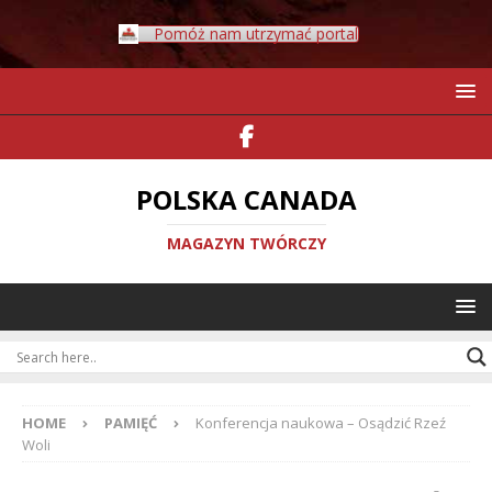
Pomóż nam utrzymać portal
POLSKA CANADA
MAGAZYN TWÓRCZY
HOME
PAMIĘĆ
Konferencja naukowa – Osądzić Rzeź
Woli