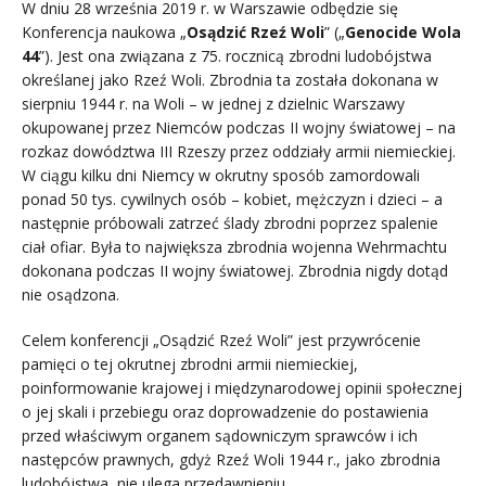
W dniu 28 września 2019 r. w Warszawie odbędzie się
Konferencja naukowa „
Osądzić Rzeź Woli
” („
Genocide Wola
44
”). Jest ona związana z 75. rocznicą zbrodni ludobójstwa
określanej jako Rzeź Woli. Zbrodnia ta została dokonana w
sierpniu 1944 r. na Woli – w jednej z dzielnic Warszawy
okupowanej przez Niemców podczas II wojny światowej – na
rozkaz dowództwa III Rzeszy przez oddziały armii niemieckiej.
W ciągu kilku dni Niemcy w okrutny sposób zamordowali
ponad 50 tys. cywilnych osób – kobiet, mężczyzn i dzieci – a
następnie próbowali zatrzeć ślady zbrodni poprzez spalenie
ciał ofiar. Była to największa zbrodnia wojenna Wehrmachtu
dokonana podczas II wojny światowej. Zbrodnia nigdy dotąd
nie osądzona.
Celem konferencji „Osądzić Rzeź Woli” jest przywrócenie
pamięci o tej okrutnej zbrodni armii niemieckiej,
poinformowanie krajowej i międzynarodowej opinii społecznej
o jej skali i przebiegu oraz doprowadzenie do postawienia
przed właściwym organem sądowniczym sprawców i ich
następców prawnych, gdyż Rzeź Woli 1944 r., jako zbrodnia
ludobójstwa, nie ulega przedawnieniu.