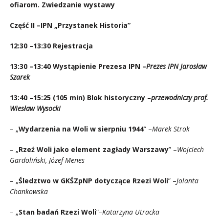
ofiarom. Zwiedzanie wystawy
Część II –IPN „Przystanek Historia”
12:30 –13:30 Rejestracja
13:30 –13:40 Wystąpienie Prezesa IPN –
Prezes IPN Jarosław
Szarek
13:40 –15:25 (105 min) Blok historyczny –
przewodniczy prof.
Wiesław Wysocki
– „
Wydarzenia na Woli w sierpniu 1944
” –
Marek Strok
– „
Rzeź Woli jako element zagłady Warszawy
” –
Wojciech
Gardoliński, Józef Menes
– „
Śledztwo w GKŚZpNP dotyczące Rzezi Woli
” –
Jolanta
Chankowska
– „
Stan badań Rzezi Woli
“
–Katarzyna Utracka