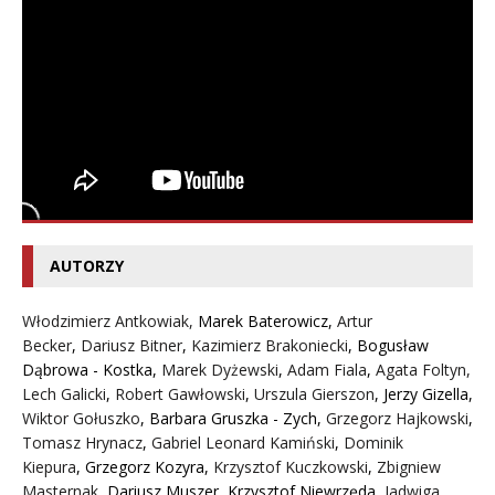
AUTORZY
Włodzimierz Antkowiak,
Marek Baterowicz
,
Artur
Becker
,
Dariusz Bitner
,
Kazimierz Brakoniecki
,
Bogusław
Dąbrowa - Kostka
,
Marek Dyżewski
,
Adam Fiala
,
Agata Foltyn,
Lech Galicki
,
Robert Gawłowski
,
Urszula Gierszon
,
Jerzy Gizella
,
Wiktor Gołuszko
,
Barbara Gruszka - Zych
,
Grzegorz Hajkowski
,
Tomasz Hrynacz
,
Gabriel Leonard Kamiński
,
Dominik
Kiepura
,
Grzegorz Kozyra
,
Krzysztof Kuczkowski
,
Zbigniew
Masternak
,
Dariusz Muszer
,
Krzysztof Niewrzęda
,
Jadwiga