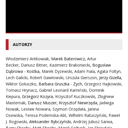
AUTORZY
Włodzimierz Antkowiak,
Marek Baterowicz
,
Artur
Becker
,
Dariusz Bitner
,
Kazimierz Brakoniecki
,
Bogusław
Dąbrowa - Kostka
,
Marek Dyżewski
,
Adam Fiala
,
Agata Foltyn,
Lech Galicki
,
Robert Gawłowski
,
Urszula Gierszon
,
Jerzy Gizella
,
Wiktor Gołuszko
,
Barbara Gruszka - Zych
,
Grzegorz Hajkowski
,
Tomasz Hrynacz
,
Gabriel Leonard Kamiński
,
Dominik
Kiepura
,
Grzegorz Kozyra
,
Krzysztof Kuczkowski
,
Zbigniew
Masternak
,
Dariusz Muszer
,
Krzysztof Niewrzęda
,
Jadwiga
Nowak
,
Lesław Nowara
,
Szymon Orzędała
,
Janina
Osewska
,
Teresa Podemska-Abt
,
Wilhelm Ratuszyński
,
Paweł
J. Rogowski
,
Aleksander Rybczyński
,
Andrzej Juliusz Sarwa
,
Barry Sheehy
,
Matt Sheehy
,
Marek Sołtysik
,
Jan Strządała
,