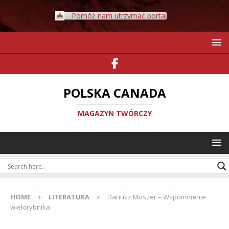
Pomóż nam utrzymać portal
POLSKA CANADA
MAGAZYN TWÓRCZY
HOME
LITERATURA
Dariusz Muszer – Wspomnienie
wielorybnika