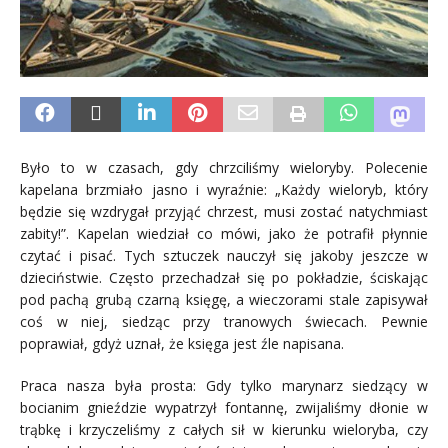
Było to w czasach, gdy chrzciliśmy wieloryby. Polecenie
kapelana brzmiało jasno i wyraźnie: „Każdy wieloryb, który
będzie się wzdrygał przyjąć chrzest, musi zostać natychmiast
zabity!”. Kapelan wiedział co mówi, jako że potrafił płynnie
czytać i pisać. Tych sztuczek nauczył się jakoby jeszcze w
dzieciństwie. Często przechadzał się po pokładzie, ściskając
pod pachą grubą czarną księgę, a wieczorami stale zapisywał
coś w niej, siedząc przy tranowych świecach. Pewnie
poprawiał, gdyż uznał, że księga jest źle napisana.
Praca nasza była prosta: Gdy tylko marynarz siedzący w
bocianim gnieździe wypatrzył fontannę, zwijaliśmy dłonie w
trąbkę i krzyczeliśmy z całych sił w kierunku wieloryba, czy