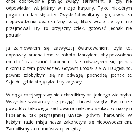
chce dobrowolnie przyjąć święty sakrament, a gdy nie
odpowiadał, wbijaliśmy w niego harpuny. Tylko niektórym
poganom udało się uciec. Zwykle żałowaliśmy tego, a winą za
niepowodzenie obarczaliśmy koka, który wcale się tym nie
przejmował. Był to przyjazny człek, gotować jednak nie
potrafił.
Ja zajmowałem się zazwyczaj ćwiartowaniem. Była to,
doprawdy, brudna i mokra robota. Marzyłem, aby pozwolono
mi choć raz rzucić harpunem. Nie odważyłem się jednak
nikomu o tym powiedzieć. Gdybym urodził się w Haugesund,
pewnie zdobyłbym się na odwagę; pochodzę jednak ze
Skjoldu, gdzie stoją tylko trzy zagrody.
W ciągu całej wyprawy nie ochrzciliśmy ani jednego wieloryba.
Wszystkie wzbraniały się przyjąć chrzest święty. Być może
powodów takowego zachowania należało szukać w naszym
kapelanie, tak przynajmniej uważał główny harpunnik. W
każdym razie misja nasza zakończyła się niepowodzeniem.
Zarobiliśmy za to mnóstwo pieniędzy.