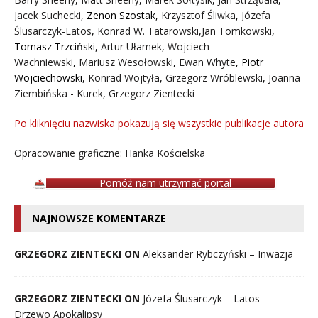
Jacek Suchecki
,
Zenon Szostak
,
Krzysztof Śliwka
,
Józefa
Ślusarczyk-Latos
,
Konrad W. Tatarowski
,
Jan Tomkowski
,
Tomasz Trzciński
,
Artur Ułamek
,
Wojciech
Wachniewski
,
Mariusz Wesołowski
,
Ewan Whyte
,
Piotr
Wojciechowski
,
Konrad Wojtyła
,
Grzegorz Wróblewski
,
Joanna
Ziembińska - Kurek
,
Grzegorz Zientecki
Po kliknięciu nazwiska pokazują się wszystkie publikacje autora
Opracowanie graficzne: Hanka Kościelska
Pomóż nam utrzymać portal
NAJNOWSZE KOMENTARZE
GRZEGORZ ZIENTECKI ON
Aleksander Rybczyński – Inwazja
GRZEGORZ ZIENTECKI ON
Józefa Ślusarczyk – Latos —
Drzewo Apokalipsy