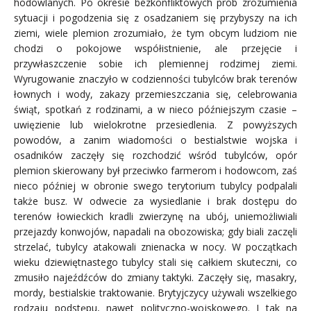
hodowlanych. Po okresie bezkonfliktowych prób zrozumienia
sytuacji i pogodzenia się z osadzaniem się przybyszy na ich
ziemi, wiele plemion zrozumiało, że tym obcym ludziom nie
chodzi o pokojowe współistnienie, ale przejęcie i
przywłaszczenie sobie ich plemiennej rodzimej ziemi.
Wyrugowanie znaczyło w codzienności tubylców brak terenów
łownych i wody, zakazy przemieszczania się, celebrowania
świąt, spotkań z rodzinami, a w nieco późniejszym czasie –
uwięzienie lub wielokrotne przesiedlenia. Z powyższych
powodów, a zanim wiadomości o bestialstwie wojska i
osadników zaczęły się rozchodzić wśród tubylców, opór
plemion skierowany był przeciwko farmerom i hodowcom, zaś
nieco później w obronie swego terytorium tubylcy podpalali
także busz. W odwecie za wysiedlanie i brak dostępu do
terenów łowieckich kradli zwierzynę na ubój, uniemożliwiali
przejazdy konwojów, napadali na obozowiska; gdy biali zaczęli
strzelać, tubylcy atakowali znienacka w nocy. W początkach
wieku dziewiętnastego tubylcy stali się całkiem skuteczni, co
zmusiło najeźdźców do zmiany taktyki. Zaczęły się, masakry,
mordy, bestialskie traktowanie. Brytyjczycy używali wszelkiego
rodzaju podstępu, nawet polityczno-wojskowego. I tak na