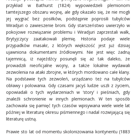
przykład w Bathurst (1824) wypowiedzieli plemionom
tamtejszego obszaru wojnę, ale gdy okazało się, że nie mogli
jej wygrać bez posiłków, podstępnie poprosili tubylców
Wiradjuri o zawieszenie broni. Gdy starszeństwo uwierzyło w
pokojowe rozwiązanie problemu i Wiradjuri zaprzestali walk,
Brytyjczycy zaatakowali plemię. Historia podaje wiele
przypadków masakr, z których większość jest już dzisiaj
ujawniona dokumentami źródłowymi. Nie jest więc żadną
tajemnicą, iż najeźdźcy posunęli się aż tak daleko, że
prowadzili nieoficjalne wojny, a także lokalnie wydawali
zezwolenia na ataki zbrojne, w których mordowano całe klany.
Na podstawie tych zezwoleń, urządzano też na tubylców
obławy i polowania. Gdy czasami jacyś ludzie uszli z życiem,
opowiadali o tych wydarzeniach w ‘story’ i pieśniach, gdy
znaleźli schronienie w innych plemionach. W ten sposób
zachowała się pamięć tych czasów wpisywana wiele wiele lat
później w literaturę okresu piśmiennego i nadal rozwijającą się
literaturę ustną.
Prawie sto lat od momentu skolonizowania kontynentu (1883