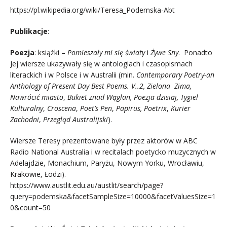
https://pl.wikipedia.org/wiki/Teresa_Podemska-Abt
Publikacje
:
Poezja
: książki –
Pomieszały mi się światy
i
Żywe Sny
. Ponadto
Jej wiersze ukazywały się w antologiach i czasopismach
literackich i w Polsce i w Australii (min.
Contemporary Poetry-an
Anthology of Present Day Best Poems. V..2,
Zielona Zima,
Nawrócić miasto
,
Bukiet znad Wąglan, Poezja dzisiaj, Tygiel
Kulturalny
,
Croscena
,
Poet’s Pen
,
Papirus, Poetrix
,
Kurier
Zachodni
,
Przegląd Australijski
).
Wiersze Teresy prezentowane były przez aktorów w ABC
Radio National Australia i w recitalach poetycko muzycznych w
Adelajdzie, Monachium, Paryżu, Nowym Yorku, Wrocławiu,
Krakowie, Łodzi).
https://www.austlit.edu.au/austlit/search/page?
query=podemska&facetSampleSize=10000&facetValuesSize=1
0&count=50