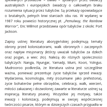
australijskich i europejskich świadczy o całkowitym braku
rozumienia sytuacji przez tubylców. Są przekazy opowiadające
o brutalnych, pełnych krwi starciach obu ras. W wydanej w
1987 roku powieści historycznej pt. „
Pemulwuy, the Rainbow
Warrior”
, Eric Willmot
przedstawia opór tubylców z okolic Port
Jackson.
Zapisy ustnej literatury aborygeńskiej podejmują tematy
obrony przed kolonizatorami, walk obronnych i zaczepnych
oraz napływ misjonarzy
(którzy uważali tubylców za dzikich
oraz pogan, a wiec zło). Należą do różnych społeczności
tubylczych: Nanga, Nyungar, Yamadji, Murri, Koori, Yolngus.
Mudrooroo podkreśla, że literatura ustna jest szczególnie
ważna, ponieważ prezentuje życie tubylców sprzed inwazji.
Wydarzenia, kosmologia, mity (rozumiane jako prehistoria),
życie bohaterów pełne obrzędów, celebracji, walk, wierzeń,
miłości zakazanej i dozwolonej zawarte w literaturze ustnej są
inspiracją literatury pisanej. Wszystkie jej motywy, także
inwazji i kolonizacji, podejmują w swojej współczesnej
twórczości pisarze, którym w dzisiejszych czasach przypadła w