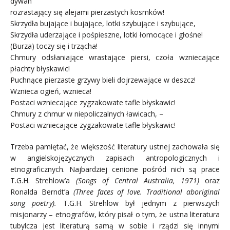
dywan
rozrastający się alejami pierzastych kosmków!
Skrzydła bujające i bujające, lotki szybujące i szybujące,
Skrzydła uderzające i pośpieszne, lotki łomocące i głośne!
(Burza) toczy się i trzącha!
Chmury odsłaniające wrastające piersi, czoła wzniecające
płachty błyskawic!
Puchnące pierzaste grzywy bieli dojrzewające w deszcz!
Wznieca ogień, wznieca!
Postaci wzniecające zygzakowate tafle błyskawic!
Chmury z chmur w niepoliczalnych ławicach, –
Postaci wzniecające zygzakowate tafle błyskawic!
Trzeba pamiętać, że większość literatury ustnej zachowała się
w angielskojęzycznych zapisach antropologicznych i
etnograficznych. Najbardziej cenione pośród nich są prace
T.G.H. Strehlow’a
(Songs of Central Australia, 1971)
oraz
Ronalda
Berndt’a
(Three faces of love. Traditional aboriginal
song poetry).
T.G.H. Strehlow był jednym z pierwszych
misjonarzy – etnografów, który pisał o tym, że ustna literatura
tubylcza jest literaturą samą w sobie i rządzi się innymi