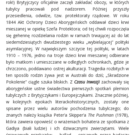
rok!) Brytyjczycy oficjalnie zaczęli zakładać obozy, w których
tubylcy pracowali pod nadzorem. Później przyszły
przesiedlenia, odwilże, tzw. protektoraty rządowe. W roku
1844 Akt Ochrony Dzieci Aborygeńskich oddawał dzieci krwi
mieszanej w opiekę Szefa Protektora; od tej chwili rozpoczęła
się gehennę rozdzielania rodzin w ramach trwającej aż do lat
siedemdziesiątych dwudziestego wieku „wybielającej” polityki
asymilacyjnej. W największym szczycie tej polityki, w latach
1910 – 1976, jedno na troje dzieci krwi mieszanej odbierane
było matkom i umieszczane w odległych ochronkach, gdzie je
chrzczono, poddawano ostrej akulturacji. Tragedia rozbitych w
ten sposób rodzin żywa jest w Australii do dziś; „Skradzione
Pokolenie” ciągle szuka bliskich. Z
Czasu Inwazji
zachowały się
aborygeńskie ustne świadectwa pierwszych spotkań plemion
tubylczych z Brytyjczykami i Europejczykami. Znacznie później,
w kolejnych epokach literackohistorycznych, zostały one
spisane przez wielu autorów pochodzenia tubylczego; do
znanych należy książka Peter’a Skipper’a
The Pushman
(1978),
która zawiera opowieść o wrażeniach bohatera ze spotkania z
Gadiya (biali ludzie) i ich dziwacznymi zwierzętami. Wiele
śpiewanych przekazów – ballad – spisanych przez badaczy