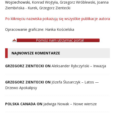
Wojciechowski
,
Konrad Wojtyła
,
Grzegorz Wróblewski
,
Joanna
Ziembińska - Kurek
,
Grzegorz Zientecki
Po kliknięciu nazwiska pokazują się wszystkie publikacje autora
Opracowanie graficzne: Hanka Kościelska
Pomóż nam utrzymać portal
NAJNOWSZE KOMENTARZE
GRZEGORZ ZIENTECKI ON
Aleksander Rybczyński – Inwazja
GRZEGORZ ZIENTECKI ON
Józefa Ślusarczyk – Latos —
Drzewo Apokalipsy
POLSKA CANADA ON
Jadwiga Nowak – Nowe wiersze