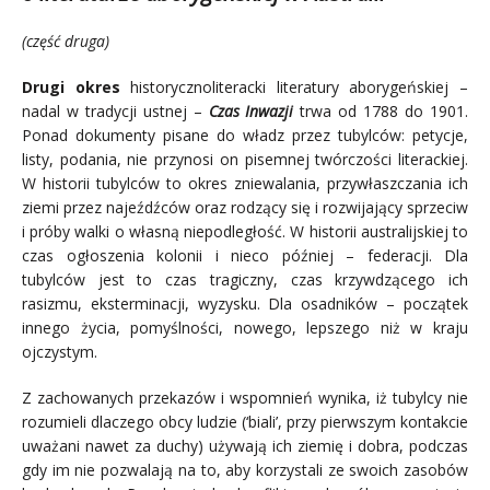
(część druga)
Drugi okres
historycznoliteracki literatury aborygeńskiej –
nadal w tradycji ustnej –
Czas Inwazji
trwa
od 1788 do 1901.
Ponad dokumenty pisane do władz przez tubylców: petycje,
listy, podania, nie przynosi on pisemnej twórczości literackiej.
W historii tubylców to okres zniewalania, przywłaszczania ich
ziemi przez najeźdźców oraz rodzący się i rozwijający sprzeciw
i próby walki o własną niepodległość. W historii australijskiej to
czas ogłoszenia kolonii i nieco później – federacji. Dla
tubylców jest to czas tragiczny, czas krzywdzącego ich
rasizmu, eksterminacji, wyzysku. Dla osadników – początek
innego życia, pomyślności, nowego, lepszego niż w kraju
ojczystym.
Z zachowanych przekazów i wspomnień wynika, iż tubylcy nie
rozumieli dlaczego obcy ludzie (‘biali’, przy pierwszym kontakcie
uważani nawet za duchy) używają ich ziemię i dobra, podczas
gdy im nie pozwalają na to, aby korzystali ze swoich zasobów