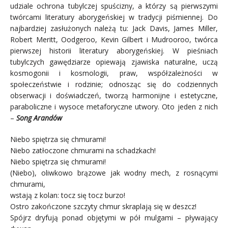
udziale ochrona tubylczej spuścizny, a którzy są pierwszymi
twórcami literatury aborygeńskiej w tradycji piśmiennej. Do
najbardziej zasłużonych należą tu: Jack Davis, James Miller,
Robert Meritt, Oodgeroo, Kevin Gilbert i Mudrooroo, twórca
pierwszej historii literatury aborygeńskiej. W pieśniach
tubylczych gawędziarze opiewają zjawiska naturalne, uczą
kosmogonii i kosmologii, praw, współzależności w
społeczeństwie i rodzinie; odnosząc się do codziennych
obserwacji i doświadczeń, tworzą harmonijne i estetyczne,
paraboliczne i wysoce metaforyczne utwory. Oto jeden z nich
–
Song Arandów
Niebo spiętrza się chmurami!
Niebo zatłoczone chmurami na schadzkach!
Niebo spiętrza się chmurami!
(Niebo), oliwkowo brązowe jak wodny mech, z rosnącymi
chmurami,
wstają z kolan: tocz się tocz burzo!
Ostro zakończone szczyty chmur skraplają się w deszcz!
Spójrz dryfują ponad objętymi w pół mulgami – pływający