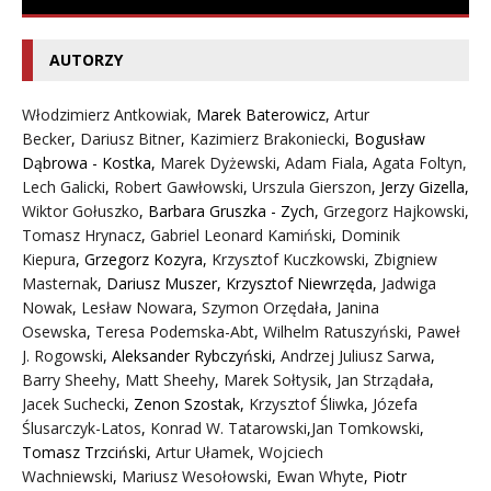
AUTORZY
Włodzimierz Antkowiak,
Marek Baterowicz
,
Artur
Becker
,
Dariusz Bitner
,
Kazimierz Brakoniecki
,
Bogusław
Dąbrowa - Kostka
,
Marek Dyżewski
,
Adam Fiala
,
Agata Foltyn,
Lech Galicki
,
Robert Gawłowski
,
Urszula Gierszon
,
Jerzy Gizella
,
Wiktor Gołuszko
,
Barbara Gruszka - Zych
,
Grzegorz Hajkowski
,
Tomasz Hrynacz
,
Gabriel Leonard Kamiński
,
Dominik
Kiepura
,
Grzegorz Kozyra
,
Krzysztof Kuczkowski
,
Zbigniew
Masternak
,
Dariusz Muszer
,
Krzysztof Niewrzęda
,
Jadwiga
Nowak
,
Lesław Nowara
,
Szymon Orzędała
,
Janina
Osewska
,
Teresa Podemska-Abt
,
Wilhelm Ratuszyński
,
Paweł
J. Rogowski
,
Aleksander Rybczyński
,
Andrzej Juliusz Sarwa
,
Barry Sheehy
,
Matt Sheehy
,
Marek Sołtysik
,
Jan Strządała
,
Jacek Suchecki
,
Zenon Szostak
,
Krzysztof Śliwka
,
Józefa
Ślusarczyk-Latos
,
Konrad W. Tatarowski
,
Jan Tomkowski
,
Tomasz Trzciński
,
Artur Ułamek
,
Wojciech
Wachniewski
,
Mariusz Wesołowski
,
Ewan Whyte
,
Piotr