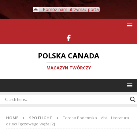
Pomóż nam utrzymać portal
POLSKA CANADA
MAGAZYN TWÓRCZY
HOME
SPOTLIGHT
Teresa Podemska – Abt – Literatura
dzieci Tęczowego Węża [2]