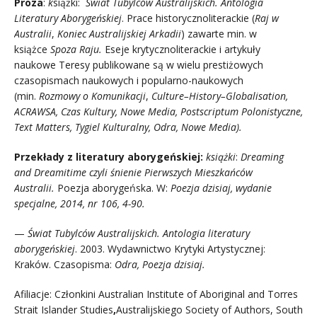
Proza
:
k
siążki:
Świat Tubylców Australijskich. Antologia
Literatury Aborygeńskiej
. Prace historycznoliterackie (
Raj w
Australii
,
Koniec Australijskiej Arkadii
) zawarte min. w
książce
Spoza Raju.
Eseje krytycznoliterackie i artykuły
naukowe Teresy publikowane są w wielu prestiżowych
czasopismach naukowych i popularno-naukowych
(min.
Rozmowy o Komunikacji
,
Culture–History–Globalisation,
ACRAWSA, Czas Kultury, Nowe Media, Postscriptum Polonistyczne,
Text Matters, Tygiel Kulturalny, Odra, Nowe Media).
Przekłady z literatury aborygeńskiej:
książki
:
Dreaming
and Dreamitime czyli śnienie Pierwszych Mieszkańców
Australii.
Poezja aborygeńska. W:
Poezja dzisiaj, wydanie
specjalne, 2014, nr 106, 4-90.
—
Świat Tubylców Australijskich. Antologia literatury
aborygeńskiej
. 2003. Wydawnictwo Krytyki Artystycznej:
Kraków. Czasopisma:
Odra, Poezja dzisiaj.
Afiliacje: Członkini Australian Institute of Aboriginal and Torres
Strait Islander Studies
,
Australijskiego Society of Authors, South