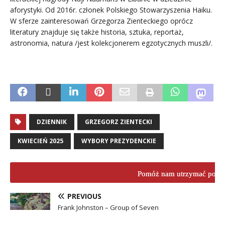
aforystyki. Od 2016r. członek Polskiego Stowarzyszenia Haiku.
W sferze zainteresowań Grzegorza Zienteckiego oprócz
literatury znajduje się także historia, sztuka, reportaż,
astronomia, natura /jest kolekcjonerem egzotycznych muszli/.
DZIENNIK
GRZEGORZ ZIENTECKI
KWIECIEŃ 2025
WYBORY PREZYDENCKIE
Pomóż nam utrzymać porta
PREVIOUS
Frank Johnston – Group of Seven