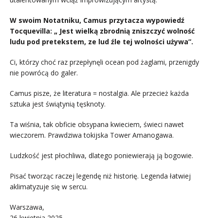
W swoim Notatniku, Camus przytacza wypowiedź
Tocquevilla: „ Jest wielką zbrodnią zniszczyć wolność
ludu pod pretekstem, ze lud źle tej wolności używa”.
Ci, którzy choć raz przepłynęli ocean pod żaglami, przenigdy
nie powrócą do galer.
Camus pisze, że literatura = nostalgia. Ale przecież każda
sztuka jest świątynią tęsknoty.
Ta wiśnia, tak obficie obsypana kwieciem, świeci nawet
wieczorem. Prawdziwa tokijska Tower Amanogawa.
Ludzkość jest płochliwa, dlatego poniewierają ją bogowie.
Pisać tworząc raczej legendę niż historię. Legenda łatwiej
aklimatyzuje się w sercu.
Warszawa,
26 kwietnia 2025