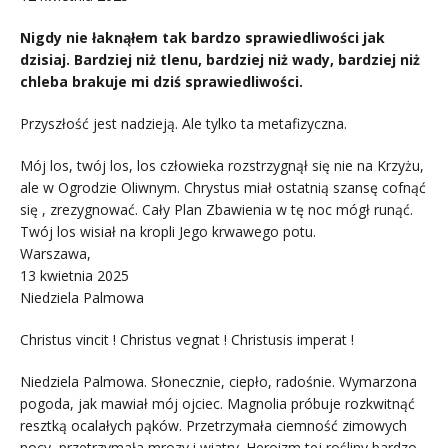
Nigdy nie łaknąłem tak bardzo sprawiedliwości jak
dzisiaj. Bardziej niż tlenu, bardziej niż wady, bardziej niż
chleba brakuje mi dziś sprawiedliwości.
Przyszłość jest nadzieją. Ale tylko ta metafizyczna.
Mój los, twój los, los człowieka rozstrzygnął się nie na Krzyżu,
ale w Ogrodzie Oliwnym. Chrystus miał ostatnią szansę cofnąć
się , zrezygnować. Cały Plan Zbawienia w tę noc mógł runąć.
Twój los wisiał na kropli Jego krwawego potu.
Warszawa,
13 kwietnia 2025
Niedziela Palmowa
Christus vincit ! Christus vegnat ! Christusis imperat !
Niedziela Palmowa. Słonecznie, ciepło, radośnie. Wymarzona
pogoda, jak mawiał mój ojciec. Magnolia próbuje rozkwitnąć
resztką ocalałych pąków. Przetrzymała ciemność zimowych
nocy, przetrzymała mrozy i wiatry. Heroizm tej rośliny bardzo