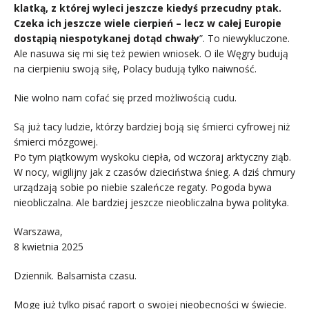
klatką, z której wyleci jeszcze kiedyś przecudny ptak.
Czeka ich jeszcze wiele cierpień – lecz w całej Europie
dostąpią niespotykanej dotąd chwały
”. To niewykluczone.
Ale nasuwa się mi się też pewien wniosek. O ile Węgry budują
na cierpieniu swoją siłę, Polacy budują tylko naiwność.
Nie wolno nam cofać się przed możliwością cudu.
Są już tacy ludzie, którzy bardziej boją się śmierci cyfrowej niż
śmierci mózgowej.
Po tym piątkowym wyskoku ciepła, od wczoraj arktyczny ziąb.
W nocy, wigilijny jak z czasów dzieciństwa śnieg. A dziś chmury
urządzają sobie po niebie szaleńcze regaty. Pogoda bywa
nieobliczalna. Ale bardziej jeszcze nieobliczalna bywa polityka.
Warszawa,
8 kwietnia 2025
Dziennik. Balsamista czasu.
Mogę już tylko pisać raport o swojej nieobecności w świecie.