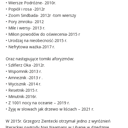
• Wiersze Podróżne- 2010r.
• Popiół i rosa -2012r
• Zoom Sindbada- 2012r -tom wierszy
• Pory zmroku- 2012
• Mile i wersy- 2013 r.
• Milion powodów do oświecenia-2015 r
• Urodzaj na nieobecność-2015 r.
• Nefrytowa ważka-2017 r.
Oraz następujące tomiki aforyzmów:
• Szlifierz Oka -2012r.
• Wspomnik-2013 r.
• Amneznik -2013 r .
• Wycisznik -2014 r.
• Resetnik-2015 r.
• Minutnik-2016r.
• Z 1001 nocy na oceanie – 2019 r.
• Żyję w słowach jak drzewo w liściach – 2021 r.
W 2015r. Grzegorz Zientecki otrzymał jedno z wyróżnień
literackiej nagrody Naji Naamans w Libanie w dziedzinie