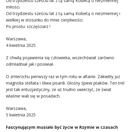
Od trzydziestu sześciu lat z tą samą Kobietą o niezmiennej
miłości.
Od trzydziestu sześciu lat z tą samą Kobietą o niezmiennej i
wielkiej w stosunku do mnie cierpliwości.
Po prostu: szczęściarz !
Warszawa,
4 kwietnia 2025
Z chwilą pojawienia się człowieka, wszechświat zarówno
odmładniał jak i posiwiał.
O zmierzchu pierwszy raz w tym roku w altanie. Zakwitły już
magnolia stellata i śliwa pisardi. Głośny śpiew ptaków. Ten trel
jest tak entuzjastyczny, że aż trudno uwierzyć, że świat
właśnie wali się w posadach.
Warszawa,
5 kwietnia 2025
Fascynującym musiało być życie w Rzymie w czasach