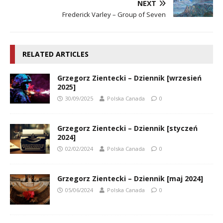
NEXT
Frederick Varley – Group of Seven
RELATED ARTICLES
Grzegorz Zientecki – Dziennik [wrzesień
2025]
30/09/2025
Polska Canada
0
Grzegorz Zientecki – Dziennik [styczeń
2024]
02/02/2024
Polska Canada
0
Grzegorz Zientecki – Dziennik [maj 2024]
05/06/2024
Polska Canada
0