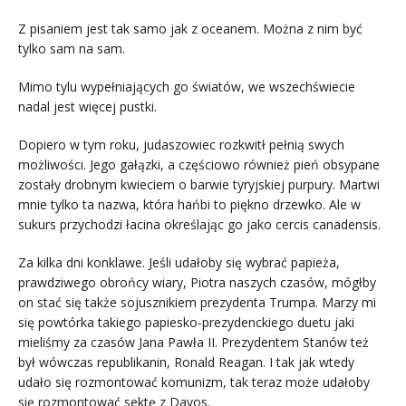
Z pisaniem jest tak samo jak z oceanem. Można z nim być
tylko sam na sam.
Mimo tylu wypełniających go światów, we wszechświecie
nadal jest więcej pustki.
Dopiero w tym roku, judaszowiec rozkwitł pełnią swych
możliwości. Jego gałązki, a częściowo również pień obsypane
zostały drobnym kwieciem o barwie tyryjskiej purpury. Martwi
mnie tylko ta nazwa, która hańbi to piękno drzewko. Ale w
sukurs przychodzi łacina określając go jako cercis canadensis.
Za kilka dni konklawe. Jeśli udałoby się wybrać papieża,
prawdziwego obrońcy wiary, Piotra naszych czasów, mógłby
on stać się także sojusznikiem prezydenta Trumpa. Marzy mi
się powtórka takiego papiesko-prezydenckiego duetu jaki
mieliśmy za czasów Jana Pawła II. Prezydentem Stanów też
był wówczas republikanin, Ronald Reagan. I tak jak wtedy
udało się rozmontować komunizm, tak teraz może udałoby
się rozmontować sektę z Davos.