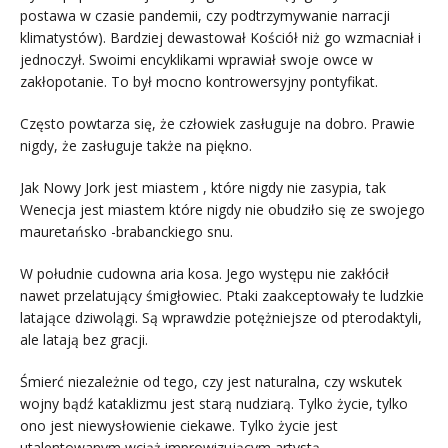
postawa w czasie pandemii, czy podtrzymywanie narracji
klimatystów). Bardziej dewastował Kościół niż go wzmacniał i
jednoczył. Swoimi encyklikami wprawiał swoje owce w
zakłopotanie. To był mocno kontrowersyjny pontyfikat.
Często powtarza się, że człowiek zasługuje na dobro. Prawie
nigdy, że zasługuje także na piękno.
Jak Nowy Jork jest miastem , które nigdy nie zasypia, tak
Wenecja jest miastem które nigdy nie obudziło się ze swojego
mauretańsko -brabanckiego snu.
W południe cudowna aria kosa. Jego występu nie zakłócił
nawet przelatujący śmigłowiec. Ptaki zaakceptowały te ludzkie
latające dziwolągi. Są wprawdzie potężniejsze od pterodaktyli,
ale latają bez gracji.
Śmierć niezależnie od tego, czy jest naturalna, czy wskutek
wojny bądź kataklizmu jest starą nudziarą. Tylko życie, tylko
ono jest niewysłowienie ciekawe. Tylko życie jest
utalentowanym wciąż improwizującym artystą.