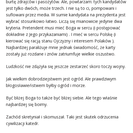
burtę zdrajców i pasożytów. Ale, powtarzam: tych kandydatów
jest tylko dwóch, może trzech. I nie są to ci, pompowani i
suflowani przez media. W sumie kandydata na prezydenta jest
wybrać stosunkowo łatwo. Liczą się mianowicie jedynie dwa
kryteria. Pretendent musi mieć Boga w sercu (i postępować
dokładnie z Jego przykazaniami) . I mieć w sercu Polskę (i
kierować się racją stanu Ojczyzny i interesem Polaków ).
Najbardziej paraliżuje mnie jednak świadomość, że karty
zostały już rozdane i znów zatriumfuje wielkie oszustwo.
Ludzkość nie zdążyła się jeszcze zestarzeć skoro toczy wojny.
Jak wielkim dobrodziejstwem jest ogród. Ale prawdziwym
błogosławieństwem byłby ogród i morze.
Być bliżej Boga to także być bliżej siebie. Ale tego właśnie
najbardziej się boimy.
Zachód skretyniał i skomuszał. Taki jest skutek odrzucenia
cywilizacji katedr.