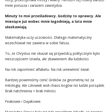
mnie porusza i zarazem zawstydza.
Minuty to moi prześladowcy. Godziny to oprawcy. Ale
miesiące już wobec mnie łagodnieją, a lata mnie
ułaskawiają.
Matematyka uczy uczciwości. Dlatego matematyczny
wszechświat nie zawiera w sobie fałszu.
To, że Chrystus nie okazał się przywódcą politycznym było
nieszczęściem Izraela, ale zbawieniem dla ludzkości.
Na rok zapomnieć alfabetu. Na rok uniewinnić świat.
Bardziej powinniśmy cenić Greków za geometrię niż za
mitologię. Ale człowiek woli chaos bogów niż ludzki porządek.
Brak natchnienia = brak miłości.
Feakowie i Dajakowie.
Starożytna Grecja była nie tyle projektem Arkadii, co pewnej