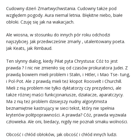
Cudowny dzień Zmartwychwstania. Cudowny także pod
względem pogody. Aura niemal letnia. Błękitne niebo, białe
obłoki. Czuję się jak na wakacjach.
Ale wiosna, w stosunku do innych pór roku odchodzi
najszybciej. Jak przedwcześnie zmarły , utalentowany poeta.
Jak Keats, jak Rimbaud.
Ten słynny dialog, kiedy Piłat pyta Chrystusa: Cóż to jest
prawda ? I nic nie zmieniło się od czasów prokuratora Judei. Z
prawdą bowiem mieli problem i Stalin, i Hitler, i Mao Tse- tung,
i Pol-Pot. Ale z prawdą mieli też kłopot Roosvelt i Churchill.
Mieli z nią problem nie tylko dyktatorzy czy prezydenci, ale
także różnej maści funkcjonariusze, działacze, aparatczycy.
Ma z nią też problem dzisiejszy nudny algorytmista
beznamiętnie kastrujący w sieci tekst, który nie spełnia
kryteriów politpoprawności. A prawda? Cóż, prawda wyzwala
człowieka. Ale oni, biedacy, nigdy nie poznali smaku wolności.
Obcość i chłód obłoków, jak obcość i chłód innych ludzi.