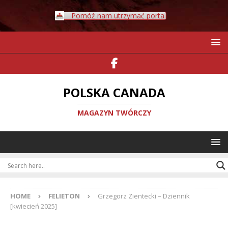
Pomóż nam utrzymać portal
POLSKA CANADA
MAGAZYN TWÓRCZY
HOME
FELIETON
Grzegorz Zientecki – Dziennik
[kwiecień 2025]