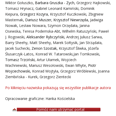
Wiktor Gołuszko
,
Barbara Gruszka - Zych
,
Grzegorz Hajkowski
,
Tomasz Hrynacz
,
Gabriel Leonard Kamiński
,
Dominik
Kiepura
,
Grzegorz Kozyra
,
Krzysztof Kuczkowski
,
Zbigniew
Masternak
,
Dariusz Muszer
,
Krzysztof Niewrzęda
,
Jadwiga
Nowak
,
Lesław Nowara
,
Szymon Orzędała
,
Janina
Osewska
,
Teresa Podemska-Abt
,
Wilhelm Ratuszyński
,
Paweł
J. Rogowski
,
Aleksander Rybczyński
,
Andrzej Juliusz Sarwa
,
Barry Sheehy
,
Matt Sheehy
,
Marek Sołtysik
,
Jan Strządała
,
Jacek Suchecki
,
Zenon Szostak
,
Krzysztof Śliwka
,
Józefa
Ślusarczyk-Latos
,
Konrad W. Tatarowski
,
Jan Tomkowski
,
Tomasz Trzciński
,
Artur Ułamek
,
Wojciech
Wachniewski
,
Mariusz Wesołowski
,
Ewan Whyte
,
Piotr
Wojciechowski
,
Konrad Wojtyła
,
Grzegorz Wróblewski
,
Joanna
Ziembińska - Kurek
,
Grzegorz Zientecki
Po kliknięciu nazwiska pokazują się wszystkie publikacje autora
Opracowanie graficzne: Hanka Kościelska
Pomóż nam utrzymać portal