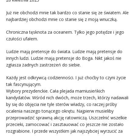
Już nie obchodzi mnie tak bardzo co stanie się ze światem. Ale
najbardziej obchodzi mnie co stanie się z moją wnuczką.
Chroniczna tęsknota za oceanem. Tylko jego potędze i jego
czułości ufałem.
Ludzie mają pretensje do świata. Ludzie mają pretensje do
innych ludzi. Ludzie mają pretensje do Boga. Nikt jakoś nie
zgłasza żadnych zastrzeżeń do siebie.
Każdy jest odkrywcą codzienności. I już choćby to czyni życie
tak fascynującym.
Wybory prezydenckie. Cała plejada marniusieńkich
kandydatów. Wśród nich dwóch, może trzech, którzy nadawali
by się do objęcia nie tyle sterów władzy, co raczej próby
ocalenia naszego tonącego okrętu. Najpierw musieliby
przeprowadzić sprawną akcję ratowniczą. Uszczelnić wszelkie
przecieki, zamocować i zasztauować co jeszcze nie zostało
rozgrabione. I przede wszystkim jak najszybciej wyrzucić za