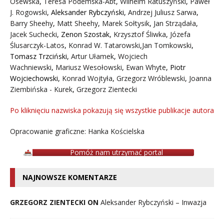
Osewska
,
Teresa Podemska-Abt
,
Wilhelm Ratuszyński
,
Paweł
J. Rogowski
,
Aleksander Rybczyński
,
Andrzej Juliusz Sarwa
,
Barry Sheehy
,
Matt Sheehy
,
Marek Sołtysik
,
Jan Strządała
,
Jacek Suchecki
,
Zenon Szostak
,
Krzysztof Śliwka
,
Józefa
Ślusarczyk-Latos
,
Konrad W. Tatarowski
,
Jan Tomkowski
,
Tomasz Trzciński
,
Artur Ułamek
,
Wojciech
Wachniewski
,
Mariusz Wesołowski
,
Ewan Whyte
,
Piotr
Wojciechowski
,
Konrad Wojtyła
,
Grzegorz Wróblewski
,
Joanna
Ziembińska - Kurek
,
Grzegorz Zientecki
Po kliknięciu nazwiska pokazują się wszystkie publikacje autora
Opracowanie graficzne: Hanka Kościelska
Pomóż nam utrzymać portal
NAJNOWSZE KOMENTARZE
GRZEGORZ ZIENTECKI ON
Aleksander Rybczyński – Inwazja