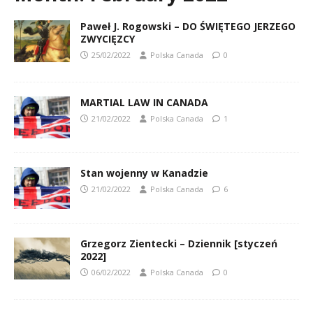
Paweł J. Rogowski – DO ŚWIĘTEGO JERZEGO
ZWYCIĘZCY
25/02/2022
Polska Canada
0
MARTIAL LAW IN CANADA
21/02/2022
Polska Canada
1
Stan wojenny w Kanadzie
21/02/2022
Polska Canada
6
Grzegorz Zientecki – Dziennik [styczeń
2022]
06/02/2022
Polska Canada
0