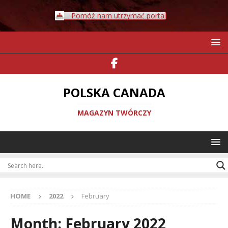
Pomóż nam utrzymać portal
POLSKA CANADA
MAGAZYN TWÓRCZY
HOME
2022
February
Month:
February 2022