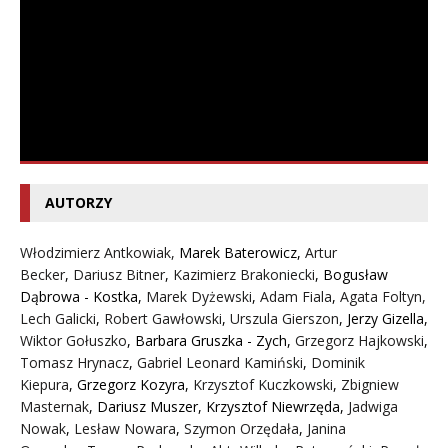
AUTORZY
Włodzimierz Antkowiak,
Marek Baterowicz
,
Artur
Becker
,
Dariusz Bitner
,
Kazimierz Brakoniecki
,
Bogusław
Dąbrowa - Kostka
,
Marek Dyżewski
,
Adam Fiala
,
Agata Foltyn,
Lech Galicki
,
Robert Gawłowski
,
Urszula Gierszon
,
Jerzy Gizella
,
Wiktor Gołuszko
,
Barbara Gruszka - Zych
,
Grzegorz Hajkowski
,
Tomasz Hrynacz
,
Gabriel Leonard Kamiński
,
Dominik
Kiepura
,
Grzegorz Kozyra
,
Krzysztof Kuczkowski
,
Zbigniew
Masternak
,
Dariusz Muszer
,
Krzysztof Niewrzęda
,
Jadwiga
Nowak
,
Lesław Nowara
,
Szymon Orzędała
,
Janina