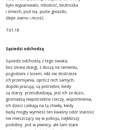
było wyparowało, młodość, beztroska
i śmiech, pod nią puste gniazdo,
ślepe ziarno i nicość.
7.01.18
.
Sąsiedzi odchodzą
Sąsiedzi odchodzą z tego świata,
bez słowa skargi, z duszą na ramieniu,
pogodzeni z losem, nikt nie dostrzeże
ich przemijania, oprócz nich samych,
dopóki pracują, są potrzebni, kiedy
są starzy przeszkadzają, jest ich za dużo,
gromadzą niepotrzebne rzeczy, wspomnienia,
ich dzieci czekają na tą chwilę, kiedy
będą mogły wymieść ten kwaśny odór starości
nie mieszczący się w pokoju, najbliższy
podobny jest w piwnicy, ale tam stare