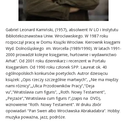
Gabriel Leonard Kamiński, (1957), absolwent IV LO i Instytutu
Bibliotekoznawstwa Uniw. Wrocławskiego. W 1987 roku
rozpoczął pracę w Domu Książki Wrocław. Kierownik księgarni
Wyd. Dolnośląskiego im. Worcella (1989/1990). W latach 1991-
2000 prowadził kolejne księgarnie, hurtownie i wydawnictwo
Arhat”. Od 2001 roku dziennikarz i recenzent w Portalu
Księgarskim. Od 1990 roku członek SPP. Laureat ok. 40
ogólnopolskich konkursów poetyckich. Autror dziesięciu
książek: „Opis rzeczy szczególnie martwych”, „Nie ma między
nami różnicy”,„Ulica Przodowników Pracy”,”Deja
vu”,”Wratislavia cum figuris”, „Roth. Nowy Testament”,
„Pejzaże”,”Wratislavia cum figuris I”,(zapis na DVD),
wznowienie “Roth. Nowy Testament”. W druku zbiór
opowiadań “Pan Swen albo Wrocławska Abrakadabra”. Hobby:
muzyka poważna, jazz, podróże.