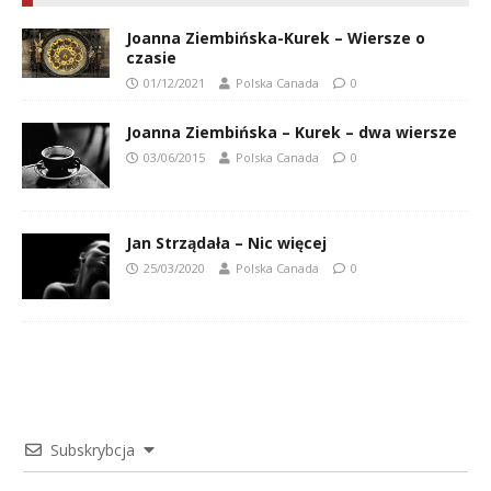
Joanna Ziembińska-Kurek – Wiersze o
czasie
01/12/2021
Polska Canada
0
Joanna Ziembińska – Kurek – dwa wiersze
03/06/2015
Polska Canada
0
Jan Strządała – Nic więcej
25/03/2020
Polska Canada
0
Subskrybcja