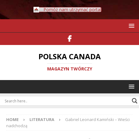
Pomóż nam utrzymać portal
POLSKA CANADA
MAGAZYN TWÓRCZY
HOME
LITERATURA
Gabriel Leonard Kamiński – Wieści
nadchodzą