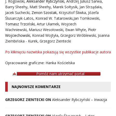
J. Rogowski
,
Aleksander Rybczyński
,
Andrzej Juliusz Sarwa
,
Barry Sheehy
,
Matt Sheehy
,
Marek Sołtysik
,
Jan Strządała
,
Jacek Suchecki
,
Zenon Szostak
,
Krzysztof Śliwka
,
Józefa
Ślusarczyk-Latos
,
Konrad W. Tatarowski
,
Jan Tomkowski
,
Tomasz Trzciński
,
Artur Ułamek
,
Wojciech
Wachniewski
,
Mariusz Wesołowski
,
Ewan Whyte
,
Piotr
Wojciechowski
,
Konrad Wojtyła
,
Grzegorz Wróblewski
,
Joanna
Ziembińska - Kurek
,
Grzegorz Zientecki
Po kliknięciu nazwiska pokazują się wszystkie publikacje autora
Opracowanie graficzne: Hanka Kościelska
Pomóż nam utrzymać portal
NAJNOWSZE KOMENTARZE
GRZEGORZ ZIENTECKI ON
Aleksander Rybczyński – Inwazja
GRZEGORZ ZIENTECKI ON
Józefa Ślusarczyk – Latos —