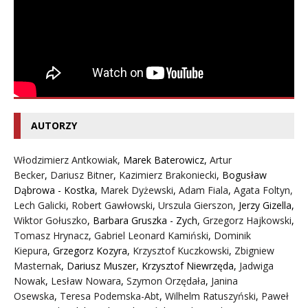
AUTORZY
Włodzimierz Antkowiak,
Marek Baterowicz
,
Artur
Becker
,
Dariusz Bitner
,
Kazimierz Brakoniecki
,
Bogusław
Dąbrowa - Kostka
,
Marek Dyżewski
,
Adam Fiala
,
Agata Foltyn,
Lech Galicki
,
Robert Gawłowski
,
Urszula Gierszon
,
Jerzy Gizella
,
Wiktor Gołuszko
,
Barbara Gruszka - Zych
,
Grzegorz Hajkowski
,
Tomasz Hrynacz
,
Gabriel Leonard Kamiński
,
Dominik
Kiepura
,
Grzegorz Kozyra
,
Krzysztof Kuczkowski
,
Zbigniew
Masternak
,
Dariusz Muszer
,
Krzysztof Niewrzęda
,
Jadwiga
Nowak
,
Lesław Nowara
,
Szymon Orzędała
,
Janina
Osewska
,
Teresa Podemska-Abt
,
Wilhelm Ratuszyński
,
Paweł