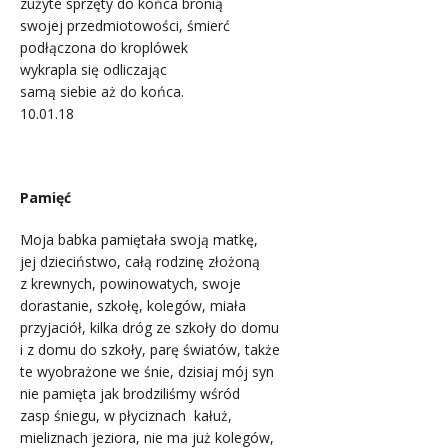
zużyte sprzęty do końca bronią
swojej przedmiotowości, śmierć
podłączona do kroplówek
wykrapla się odliczając
samą siebie aż do końca.
10.01.18
.
Pamięć
Moja babka pamiętała swoją matkę,
jej dzieciństwo, całą rodzinę złożoną
z krewnych, powinowatych, swoje
dorastanie, szkołę, kolegów, miała
przyjaciół, kilka dróg ze szkoły do domu
i z domu do szkoły, parę światów, także
te wyobrażone we śnie, dzisiaj mój syn
nie pamięta jak brodziliśmy wśród
zasp śniegu, w płyciznach kałuż,
mieliznach jeziora, nie ma już kolegów,