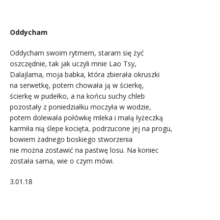
.
Oddycham
Oddycham swoim rytmem, staram się żyć
oszczędnie, tak jak uczyli mnie Lao Tsy,
Dalajlama, moja babka, która zbierała okruszki
na serwetkę, potem chowała ją w ścierkę,
ścierkę w pudełko, a na końcu suchy chleb
pozostały z poniedziałku moczyła w wodzie,
potem dolewała połówkę mleka i małą łyżeczką
karmiła nią ślepe kocięta, podrzucone jej na progu,
bowiem żadnego boskiego stworzenia
nie można zostawić na pastwę losu. Na koniec
została sama, wie o czym mówi.
3.01.18
.