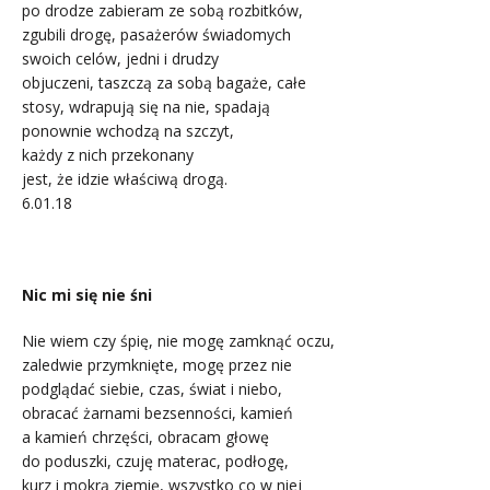
po drodze zabieram ze sobą rozbitków,
zgubili drogę, pasażerów świadomych
swoich celów, jedni i drudzy
objuczeni, taszczą za sobą bagaże, całe
stosy, wdrapują się na nie, spadają
ponownie wchodzą na szczyt,
każdy z nich przekonany
jest, że idzie właściwą drogą.
6.01.18
.
Nic mi się nie śni
Nie wiem czy śpię, nie mogę zamknąć oczu,
zaledwie przymknięte, mogę przez nie
podglądać siebie, czas, świat i niebo,
obracać żarnami bezsenności, kamień
a kamień chrzęści, obracam głowę
do poduszki, czuję materac, podłogę,
kurz i mokrą ziemię, wszystko co w niej