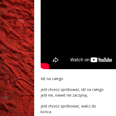
Idź na całego
jeśli chcesz spróbować, idź na całego.
jeśli nie, nawet nie zaczynaj.
jeśli chcesz spróbować, walcz do
końca.