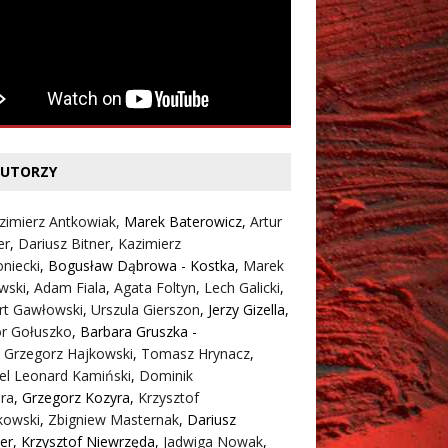
UTORZY
zimierz Antkowiak,
Marek Baterowicz
,
Artur
er
,
Dariusz Bitner
,
Kazimierz
niecki
,
Bogusław Dąbrowa - Kostka
,
Marek
wski
,
Adam Fiala
,
Agata Foltyn,
Lech Galicki
,
rt Gawłowski
,
Urszula Gierszon
,
Jerzy Gizella
,
or Gołuszko
,
Barbara Gruszka -
,
Grzegorz Hajkowski
,
Tomasz Hrynacz
,
el Leonard Kamiński
,
Dominik
ra
,
Grzegorz Kozyra
,
Krzysztof
kowski
,
Zbigniew Masternak
,
Dariusz
er
,
Krzysztof Niewrzęda
,
Jadwiga Nowak
,