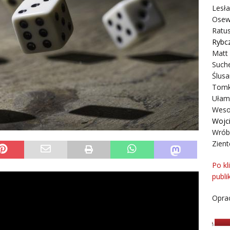
Lesł
Osew
Ratus
Rybc
Matt
Suche
Ślusa
Tomk
Ułam
Weso
Wojc
Wrób
Zient
Po kl
publi
Oprac