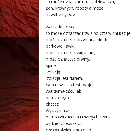
to może oznaczać utratę dziewczyn,
żon, krewnych, roboty a może
nawet zmysłów.
walcz do końca.
to może oznaczać trzy albo cztery dni bez je
może oznaczać przymarzanie do
parkowej ławki.
może oznaczać więzienie,
może oznaczać drwiny,
kpinę
izolację.
izolacja jest darem,
cała reszta to test twojej
wytrzymałości, jak
bardzo tego
chcesz.
Wytrzymasz
mimo odrzucenia i marnych szans
będzie to lepsze od
czegokolwiek innego co