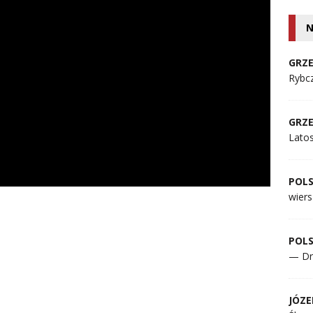
N
GRZE
Rybcz
GRZE
Lato
POL
wiers
POL
— Dr
JÓZE