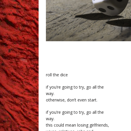
..
roll the dice
if you’re going to try, go all the
way.
otherwise, don’t even start.
if you’re going to try, go all the
way.
this could mean losing girlfriends,