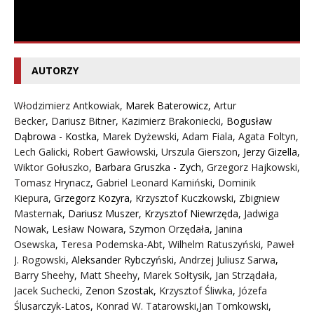
AUTORZY
Włodzimierz Antkowiak,
Marek Baterowicz
,
Artur
Becker
,
Dariusz Bitner
,
Kazimierz Brakoniecki
,
Bogusław
Dąbrowa - Kostka
,
Marek Dyżewski
,
Adam Fiala
,
Agata Foltyn,
Lech Galicki
,
Robert Gawłowski
,
Urszula Gierszon
,
Jerzy Gizella
,
Wiktor Gołuszko
,
Barbara Gruszka - Zych
,
Grzegorz Hajkowski
,
Tomasz Hrynacz
,
Gabriel Leonard Kamiński
,
Dominik
Kiepura
,
Grzegorz Kozyra
,
Krzysztof Kuczkowski
,
Zbigniew
Masternak
,
Dariusz Muszer
,
Krzysztof Niewrzęda
,
Jadwiga
Nowak
,
Lesław Nowara
,
Szymon Orzędała
,
Janina
Osewska
,
Teresa Podemska-Abt
,
Wilhelm Ratuszyński
,
Paweł
J. Rogowski
,
Aleksander Rybczyński
,
Andrzej Juliusz Sarwa
,
Barry Sheehy
,
Matt Sheehy
,
Marek Sołtysik
,
Jan Strządała
,
Jacek Suchecki
,
Zenon Szostak
,
Krzysztof Śliwka
,
Józefa
Ślusarczyk-Latos
,
Konrad W. Tatarowski
,
Jan Tomkowski
,