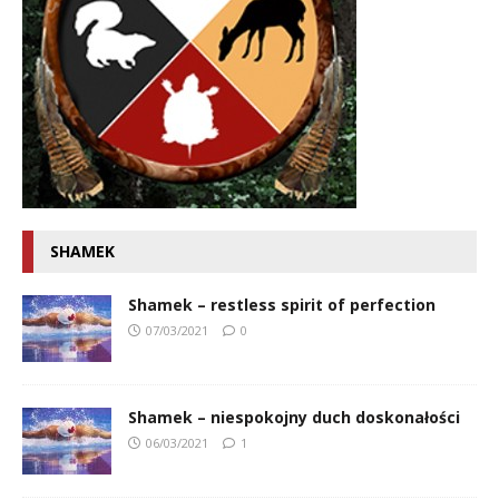
SHAMEK
Shamek – restless spirit of perfection
07/03/2021
0
Shamek – niespokojny duch doskonałości
06/03/2021
1