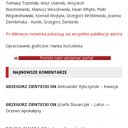
Tomasz Trzciński
,
Artur Ułamek
,
Wojciech
Wachniewski
,
Mariusz Wesołowski
,
Ewan Whyte
,
Piotr
Wojciechowski
,
Konrad Wojtyła
,
Grzegorz Wróblewski
,
Joanna
Ziembińska - Kurek
,
Grzegorz Zientecki
Po kliknięciu nazwiska pokazują się wszystkie publikacje autora
Opracowanie graficzne: Hanka Kościelska
Pomóż nam utrzymać portal
NAJNOWSZE KOMENTARZE
GRZEGORZ ZIENTECKI ON
Aleksander Rybczyński – Inwazja
GRZEGORZ ZIENTECKI ON
Józefa Ślusarczyk – Latos —
Drzewo Apokalipsy