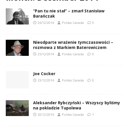
“Pan tu nie stał” – zmarł Stanisław
Barańczak
26/12/2014
Polska Canada
0
Nieodparte wrażenie tymczasowości –
rozmowa z Markiem Baterowiczem
25/12/2014
Polska Canada
0
Joe Cocker
23/12/2014
Polska Canada
0
Aleksander Rybczyński – Wszyscy byliśmy
na pokładzie Tupolewa
20/12/2014
Polska Canada
1