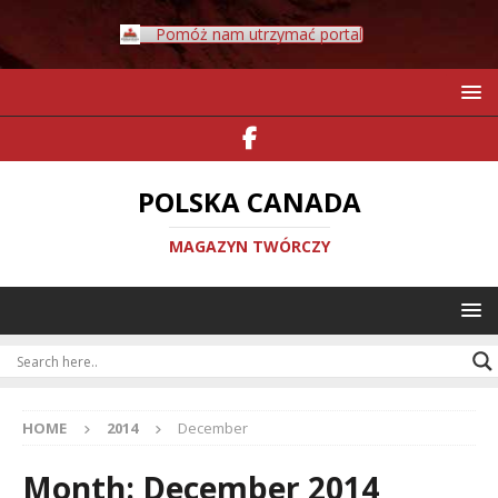
Pomóż nam utrzymać portal
POLSKA CANADA
MAGAZYN TWÓRCZY
HOME
2014
December
Month:
December 2014