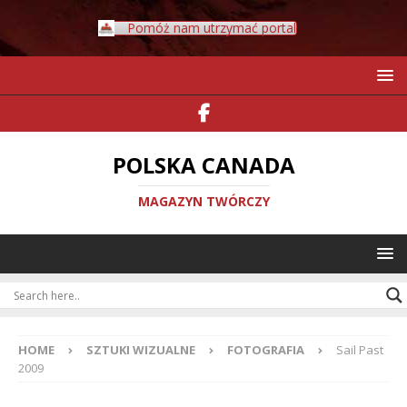
Pomóż nam utrzymać portal
POLSKA CANADA
MAGAZYN TWÓRCZY
HOME
SZTUKI WIZUALNE
FOTOGRAFIA
Sail Past
2009