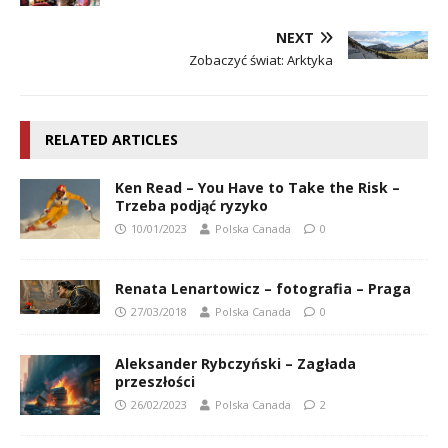
NEXT
Zobaczyć świat: Arktyka
RELATED ARTICLES
Ken Read – You Have to Take the Risk –
Trzeba podjąć ryzyko
10/01/2023
Polska Canada
0
Renata Lenartowicz – fotografia – Praga
27/03/2018
Polska Canada
0
Aleksander Rybczyński – Zagłada
przeszłości
26/02/2023
Polska Canada
2