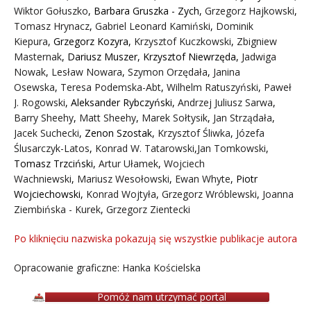
Wiktor Gołuszko
,
Barbara Gruszka - Zych
,
Grzegorz Hajkowski
,
Tomasz Hrynacz
,
Gabriel Leonard Kamiński
,
Dominik
Kiepura
,
Grzegorz Kozyra
,
Krzysztof Kuczkowski
,
Zbigniew
Masternak
,
Dariusz Muszer
,
Krzysztof Niewrzęda
,
Jadwiga
Nowak
,
Lesław Nowara
,
Szymon Orzędała
,
Janina
Osewska
,
Teresa Podemska-Abt
,
Wilhelm Ratuszyński
,
Paweł
J. Rogowski
,
Aleksander Rybczyński
,
Andrzej Juliusz Sarwa
,
Barry Sheehy
,
Matt Sheehy
,
Marek Sołtysik
,
Jan Strządała
,
Jacek Suchecki
,
Zenon Szostak
,
Krzysztof Śliwka
,
Józefa
Ślusarczyk-Latos
,
Konrad W. Tatarowski
,
Jan Tomkowski
,
Tomasz Trzciński
,
Artur Ułamek
,
Wojciech
Wachniewski
,
Mariusz Wesołowski
,
Ewan Whyte
,
Piotr
Wojciechowski
,
Konrad Wojtyła
,
Grzegorz Wróblewski
,
Joanna
Ziembińska - Kurek
,
Grzegorz Zientecki
Po kliknięciu nazwiska pokazują się wszystkie publikacje autora
Opracowanie graficzne: Hanka Kościelska
Pomóż nam utrzymać portal