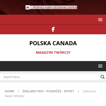
Pomóż nam utrzymać portal
POLSKA CANADA
MAGAZYN TWÓRCZY
HOME
ŻEGLARSTWO - PODRÓŻE - SPORT
Zobaczyć
świat: Arktyka