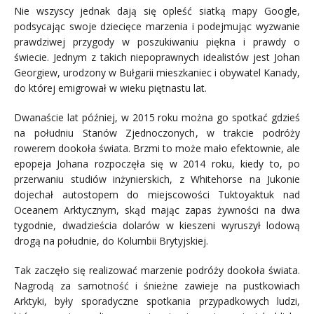
Nie wszyscy jednak dają się opleść siatką mapy Google,
podsycając swoje dziecięce marzenia i podejmując wyzwanie
prawdziwej przygody w poszukiwaniu piękna i prawdy o
świecie. Jednym z takich niepoprawnych idealistów jest Johan
Georgiew, urodzony w Bułgarii mieszkaniec i obywatel Kanady,
do której emigrował w wieku piętnastu lat.
Dwanaście lat później, w 2015 roku można go spotkać gdzieś
na południu Stanów Zjednoczonych, w trakcie podróży
rowerem dookoła świata. Brzmi to może mało efektownie, ale
epopeja Johana rozpoczęła się w 2014 roku, kiedy to, po
przerwaniu studiów inżynierskich, z Whitehorse na Jukonie
dojechał autostopem do miejscowości Tuktoyaktuk nad
Oceanem Arktycznym, skąd mając zapas żywności na dwa
tygodnie, dwadzieścia dolarów w kieszeni wyruszył lodową
drogą na południe, do Kolumbii Brytyjskiej.
Tak zaczęło się realizować marzenie podróży dookoła świata.
Nagrodą za samotność i śnieżne zawieje na pustkowiach
Arktyki, były sporadyczne spotkania przypadkowych ludzi,