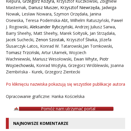
Kiepura
,
Grzegorz Kozyra
,
Krzysztof Kuczkowski
,
Zbigniew
Masternak
,
Dariusz Muszer
,
Krzysztof Niewrzęda
,
Jadwiga
Nowak
,
Lesław Nowara
,
Szymon Orzędała
,
Janina
Osewska
,
Teresa Podemska-Abt
,
Wilhelm Ratuszyński
,
Paweł
J. Rogowski
,
Aleksander Rybczyński
,
Andrzej Juliusz Sarwa
,
Barry Sheehy
,
Matt Sheehy
,
Marek Sołtysik
,
Jan Strządała
,
Jacek Suchecki
,
Zenon Szostak
,
Krzysztof Śliwka
,
Józefa
Ślusarczyk-Latos
,
Konrad W. Tatarowski
,
Jan Tomkowski
,
Tomasz Trzciński
,
Artur Ułamek
,
Wojciech
Wachniewski
,
Mariusz Wesołowski
,
Ewan Whyte
,
Piotr
Wojciechowski
,
Konrad Wojtyła
,
Grzegorz Wróblewski
,
Joanna
Ziembińska - Kurek
,
Grzegorz Zientecki
Po kliknięciu nazwiska pokazują się wszystkie publikacje autora
Opracowanie graficzne: Hanka Kościelska
Pomóż nam utrzymać portal
NAJNOWSZE KOMENTARZE