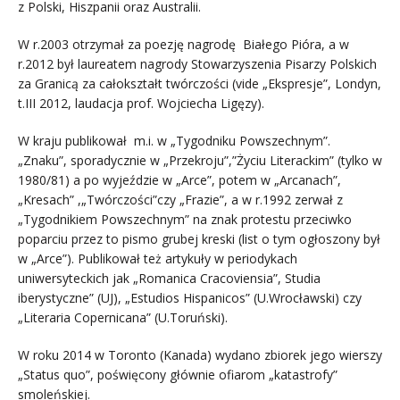
z Polski, Hiszpanii oraz Australii.
W r.2003 otrzymał za poezję nagrodę Białego Pióra, a w
r.2012 był laureatem nagrody Stowarzyszenia Pisarzy Polskich
za Granicą za całokształt twórczości (vide „Ekspresje”, Londyn,
t.III 2012, laudacja prof. Wojciecha Ligęzy).
W kraju publikował m.i. w „Tygodniku Powszechnym”.
„Znaku”, sporadycznie w „Przekroju”,”Życiu Literackim” (tylko w
1980/81) a po wyjeździe w „Arce”, potem w „Arcanach”,
„Kresach” ,„Twórczości”czy „Frazie”, a w r.1992 zerwał z
„Tygodnikiem Powszechnym” na znak protestu przeciwko
poparciu przez to pismo grubej kreski (list o tym ogłoszony był
w „Arce”). Publikował też artykuły w periodykach
uniwersyteckich jak „Romanica Cracoviensia”, Studia
iberystyczne” (UJ), „Estudios Hispanicos” (U.Wrocławski) czy
„Literaria Copernicana” (U.Toruński).
W roku 2014 w Toronto (Kanada) wydano zbiorek jego wierszy
„Status quo”, poświęcony głównie ofiarom „katastrofy”
smoleńskiej.