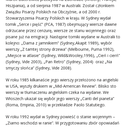
Hiszpania), a od sierpnia 1987 w Australii. Został członkiem
Związku Pisarzy Polskich na Obczyźnie, a od 2000 r.
Stowarzyszenia Pisarzy Polskich w kraju. W Sydney wydał
tomik „Serce i pięść” (PCA, 1987) obejmujący wiersze dawne
odrzucane przez cenzurę, wiersze ze stanu wojennego oraz
pisane już na emigracji. Następne tomiki wydane w Australii to
kolejno: „Dama z jamnikiem” (Sydney,Akapit 1989), wybór
wierszy „Z tamtej strony drzewa” (Melbourne, Puma 1992),
„Miejsce w atlasie” (Sydney, Wild&Wooley,1996), „Cień i cierń”
(Sydney, Vide 2003), „Pan Retro” (Sydney, 2004) oraz „Na
smyczy słońca” (Sydney, Vide 2008).
W roku 1985 kilkanaście jego wierszy przełożono na angielski
w USA, wyszły drukiem w „Mid-American Review”. Blisko sto
wierszy w tłumaczeniu angielskim czeka na wydanie. We
Włoszech ukazał się wybór jego wierszy „Canti del pianeta”
(Roma, Empiria, 2010) w przekładzie Paolo Statutiego.
W roku 1992 wydał w Sydney powieść o stanie wojennym –
„Ziarno wschodzi w ranie”. W przygotowaniu zbiór opowiadań