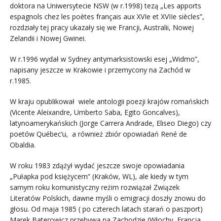
doktora na Uniwersytecie NSW (w r.1998) tezą „Les apports
espagnols chez les poètes français aux XVIe et XVIIe siècles”,
rozdziały tej pracy ukazały się we Francji, Australii, Nowej
Zelandii i Nowej Gwinei.
W r.1996 wydał w Sydney antymarksistowski esej „Widmo”,
napisany jeszcze w Krakowie i przemycony na Zachód w
r.1985.
W kraju opublikował wiele antologii poezji krajów romańskich
(Vicente Aleixandre, Umberto Saba, Egito Goncalves),
latynoamerykańskich (Jorge Carrera Andrade, Eliseo Diego) czy
poetów Québec’u, a również zbiór opowiadań René de
Obaldia.
W roku 1983 zdążył wydać jeszcze swoje opowiadania
„Pułapka pod księżycem” (Kraków, WL), ale kiedy w tym
samym roku komunistyczny reżim rozwiązał Związek
Literatów Polskich, dawne myśli o emigracji doszły znowu do
głosu. Od maja 1985 ( po czterech latach starań o paszport)
Marek Baterowicz przebywa na Zachodzie (Włochy, Francja,