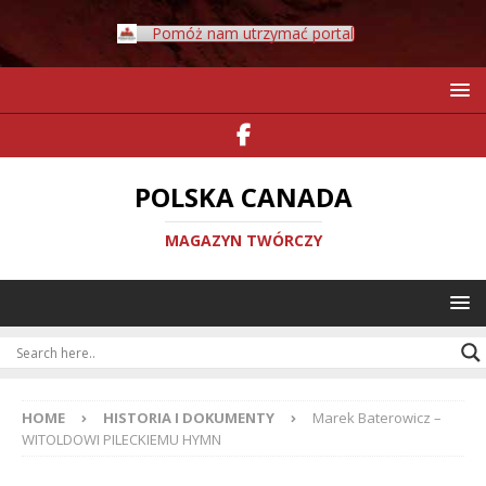
Pomóż nam utrzymać portal
POLSKA CANADA
MAGAZYN TWÓRCZY
HOME
HISTORIA I DOKUMENTY
Marek Baterowicz –
WITOLDOWI PILECKIEMU HYMN