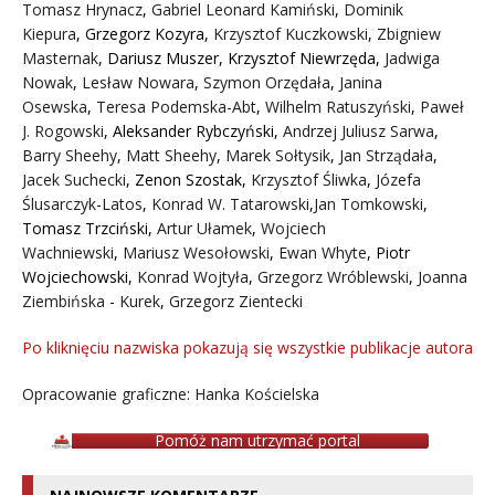
Tomasz Hrynacz
,
Gabriel Leonard Kamiński
,
Dominik
Kiepura
,
Grzegorz Kozyra
,
Krzysztof Kuczkowski
,
Zbigniew
Masternak
,
Dariusz Muszer
,
Krzysztof Niewrzęda
,
Jadwiga
Nowak
,
Lesław Nowara
,
Szymon Orzędała
,
Janina
Osewska
,
Teresa Podemska-Abt
,
Wilhelm Ratuszyński
,
Paweł
J. Rogowski
,
Aleksander Rybczyński
,
Andrzej Juliusz Sarwa
,
Barry Sheehy
,
Matt Sheehy
,
Marek Sołtysik
,
Jan Strządała
,
Jacek Suchecki
,
Zenon Szostak
,
Krzysztof Śliwka
,
Józefa
Ślusarczyk-Latos
,
Konrad W. Tatarowski
,
Jan Tomkowski
,
Tomasz Trzciński
,
Artur Ułamek
,
Wojciech
Wachniewski
,
Mariusz Wesołowski
,
Ewan Whyte
,
Piotr
Wojciechowski
,
Konrad Wojtyła
,
Grzegorz Wróblewski
,
Joanna
Ziembińska - Kurek
,
Grzegorz Zientecki
Po kliknięciu nazwiska pokazują się wszystkie publikacje autora
Opracowanie graficzne: Hanka Kościelska
Pomóż nam utrzymać portal