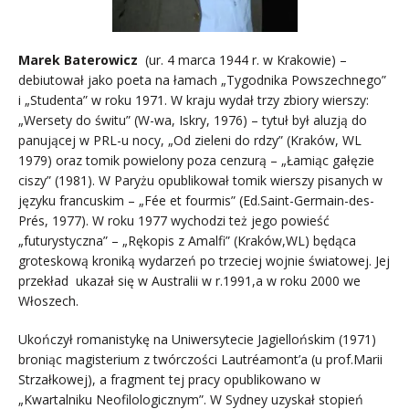
Marek Baterowicz
(ur. 4 marca 1944 r. w Krakowie) –
debiutował jako poeta na łamach „Tygodnika Powszechnego”
i „Studenta” w roku 1971. W kraju wydał trzy zbiory wierszy:
„Wersety do świtu” (W-wa, Iskry, 1976) – tytuł był aluzją do
panującej w PRL-u nocy, „Od zieleni do rdzy” (Kraków, WL
1979) oraz tomik powielony poza cenzurą – „Łamiąc gałęzie
ciszy” (1981). W Paryżu opublikował tomik wierszy pisanych w
języku francuskim – „Fée et fourmis” (Ed.Saint-Germain-des-
Prés, 1977). W roku 1977 wychodzi też jego powieść
„futurystyczna” – „Rękopis z Amalfi” (Kraków,WL) będąca
groteskową kroniką wydarzeń po trzeciej wojnie światowej. Jej
przekład ukazał się w Australii w r.1991,a w roku 2000 we
Włoszech.
Ukończył romanistykę na Uniwersytecie Jagiellońskim (1971)
broniąc magisterium z twórczości Lautréamont’a (u prof.Marii
Strzałkowej), a fragment tej pracy opublikowano w
„Kwartalniku Neofilologicznym”. W Sydney uzyskał stopień