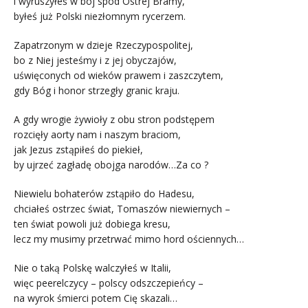
i wyruszyłeś w bój spod Ostrej Bramy,
byłeś już Polski niezłomnym rycerzem.
Zapatrzonym w dzieje Rzeczypospolitej,
bo z Niej jesteśmy i z jej obyczajów,
uświęconych od wieków prawem i zaszczytem,
gdy Bóg i honor strzegły granic kraju.
A gdy wrogie żywioły z obu stron podstępem
rozcięły aorty nam i naszym braciom,
jak Jezus zstąpiłeś do piekieł,
by ujrzeć zagładę obojga narodów…Za co ?
Niewielu bohaterów zstąpiło do Hadesu,
chciałeś ostrzec świat, Tomaszów niewiernych –
ten świat powoli już dobiega kresu,
lecz my musimy przetrwać mimo hord ościennych…
Nie o taką Polskę walczyłeś w Italii,
więc peerelczycy – polscy odszczepieńcy –
na wyrok śmierci potem Cię skazali…