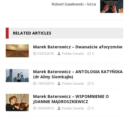
Robert Gawłowski – lorca
RELATED ARTICLES
Marek Baterowicz – Dwanaście aforyzmów
03/03/2018
Polska Canada
0
Marek Baterowicz – ANTOLOGIA KATYŃSKA
(dr Aliny Siomkajło)
14/05/2016
Polska Canada
0
Marek Baterowicz – WSPOMNIENIE O
JOANNIE MĄDROSZKIEWICZ
18/06/2015
Polska Canada
0