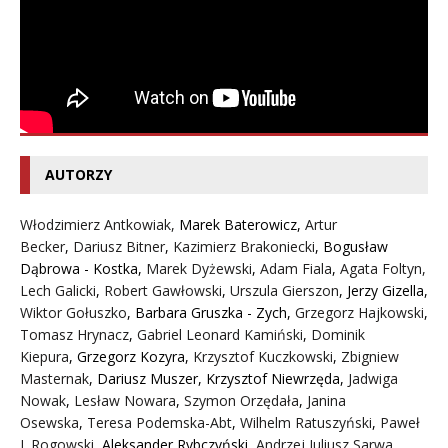
AUTORZY
Włodzimierz Antkowiak,
Marek Baterowicz
,
Artur
Becker
,
Dariusz Bitner
,
Kazimierz Brakoniecki
,
Bogusław
Dąbrowa - Kostka
,
Marek Dyżewski
,
Adam Fiala
,
Agata Foltyn,
Lech Galicki
,
Robert Gawłowski
,
Urszula Gierszon
,
Jerzy Gizella
,
Wiktor Gołuszko
,
Barbara Gruszka - Zych
,
Grzegorz Hajkowski
,
Tomasz Hrynacz
,
Gabriel Leonard Kamiński
,
Dominik
Kiepura
,
Grzegorz Kozyra
,
Krzysztof Kuczkowski
,
Zbigniew
Masternak
,
Dariusz Muszer
,
Krzysztof Niewrzęda
,
Jadwiga
Nowak
,
Lesław Nowara
,
Szymon Orzędała
,
Janina
Osewska
,
Teresa Podemska-Abt
,
Wilhelm Ratuszyński
,
Paweł
J. Rogowski
,
Aleksander Rybczyński
,
Andrzej Juliusz Sarwa
,