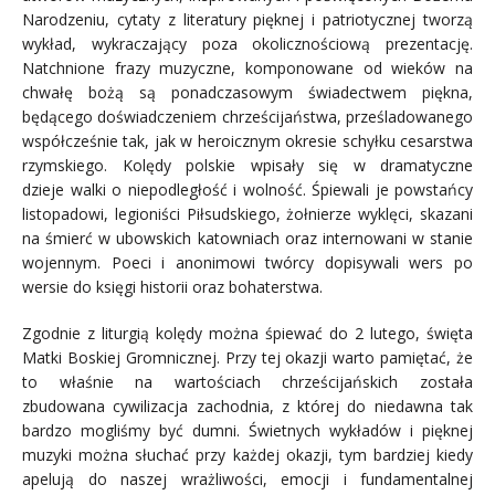
Narodzeniu, cytaty z literatury pięknej i patriotycznej tworzą
wykład, wykraczający poza okolicznościową prezentację.
Natchnione frazy muzyczne, komponowane od wieków na
chwałę bożą są ponadczasowym świadectwem piękna,
będącego doświadczeniem chrześcijaństwa, prześladowanego
współcześnie tak, jak w heroicznym okresie schyłku cesarstwa
rzymskiego. Kolędy polskie wpisały się w dramatyczne
dzieje walki o niepodległość i wolność. Śpiewali je powstańcy
listopadowi, legioniści Piłsudskiego, żołnierze wyklęci, skazani
na śmierć w ubowskich katowniach oraz internowani w stanie
wojennym. Poeci i anonimowi twórcy dopisywali wers po
wersie do księgi historii oraz bohaterstwa.
Zgodnie z liturgią kolędy można śpiewać do 2 lutego, święta
Matki Boskiej Gromnicznej. Przy tej okazji warto pamiętać, że
to właśnie na wartościach chrześcijańskich została
zbudowana cywilizacja zachodnia, z której do niedawna tak
bardzo mogliśmy być dumni. Świetnych wykładów i pięknej
muzyki można słuchać przy każdej okazji, tym bardziej kiedy
apelują do naszej wrażliwości, emocji i fundamentalnej