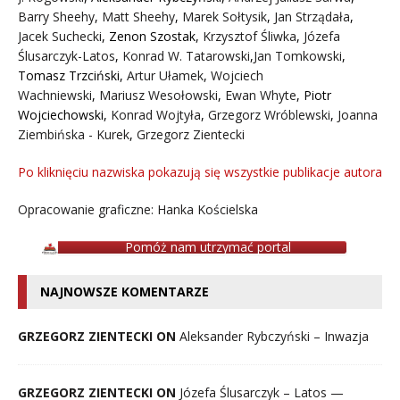
Barry Sheehy
,
Matt Sheehy
,
Marek Sołtysik
,
Jan Strządała
,
Jacek Suchecki
,
Zenon Szostak
,
Krzysztof Śliwka
,
Józefa
Ślusarczyk-Latos
,
Konrad W. Tatarowski
,
Jan Tomkowski
,
Tomasz Trzciński
,
Artur Ułamek
,
Wojciech
Wachniewski
,
Mariusz Wesołowski
,
Ewan Whyte
,
Piotr
Wojciechowski
,
Konrad Wojtyła
,
Grzegorz Wróblewski
,
Joanna
Ziembińska - Kurek
,
Grzegorz Zientecki
Po kliknięciu nazwiska pokazują się wszystkie publikacje autora
Opracowanie graficzne: Hanka Kościelska
Pomóż nam utrzymać portal
NAJNOWSZE KOMENTARZE
GRZEGORZ ZIENTECKI ON
Aleksander Rybczyński – Inwazja
GRZEGORZ ZIENTECKI ON
Józefa Ślusarczyk – Latos —