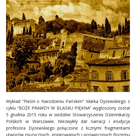
Wykład “Pieśni o Narodzeniu Pańskim” Marka Dyżewskiego z
cyklu “BOŻE PRAWDY W BLASKU PIĘKNA” wygłoszony został
5 grudnia 2015 roku w siedzibie Stowarzyszenia Dziennikarzy
Polskich w Warszawie. Niezwykły dar narracji i erudycja
profesora Dyżewskiego połączone z licznymi fragmentami
utworów muzycznych, inspirowanych i poświęconych Bożemu