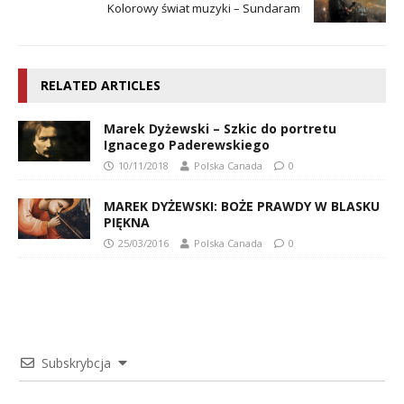
Kolorowy świat muzyki – Sundaram
RELATED ARTICLES
Marek Dyżewski – Szkic do portretu
Ignacego Paderewskiego
10/11/2018
Polska Canada
0
MAREK DYŻEWSKI: BOŻE PRAWDY W BLASKU
PIĘKNA
25/03/2016
Polska Canada
0
Subskrybcja