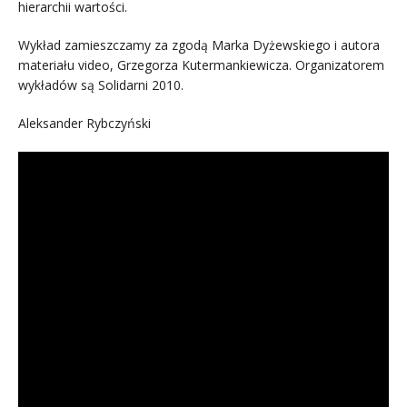
hierarchii wartości.
Wykład zamieszczamy za zgodą Marka Dyżewskiego i autora
materiału video, Grzegorza Kutermankiewicza. Organizatorem
wykładów są Solidarni 2010.
Aleksander Rybczyński