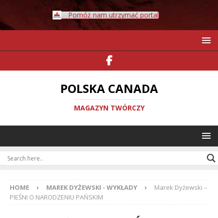
Pomóż nam utrzymać portal
POLSKA CANADA
MAGAZYN TWÓRCZY
HOME
MAREK DYŻEWSKI - WYKŁADY
Marek Dyżewski –
PIEŚNI O NARODZENIU PAŃSKIM