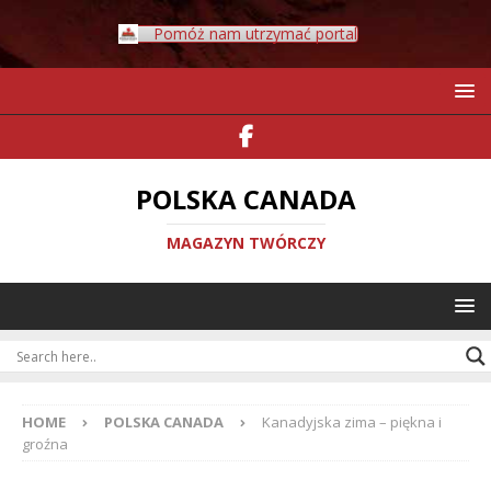
Pomóż nam utrzymać portal
POLSKA CANADA
MAGAZYN TWÓRCZY
HOME
POLSKA CANADA
Kanadyjska zima – piękna i
groźna