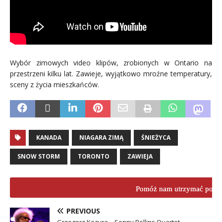
Wybór zimowych video klipów, zrobionych w Ontario na
przestrzeni kilku lat. Zawieje, wyjątkowo mroźne temperatury,
sceny z życia mieszkańców.
KANADA
NIAGARA ZIMĄ
ŚNIEŻYCA
SNOW STORM
TORONTO
ZAWIEJA
Pomóż nam utrzymać porta
PREVIOUS
Grzegorz Kozyra – Sonny Rollins Quartet