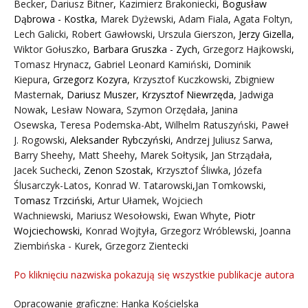
Becker
,
Dariusz Bitner
,
Kazimierz Brakoniecki
,
Bogusław
Dąbrowa - Kostka
,
Marek Dyżewski
,
Adam Fiala
,
Agata Foltyn,
Lech Galicki
,
Robert Gawłowski
,
Urszula Gierszon
,
Jerzy Gizella
,
Wiktor Gołuszko
,
Barbara Gruszka - Zych
,
Grzegorz Hajkowski
,
Tomasz Hrynacz
,
Gabriel Leonard Kamiński
,
Dominik
Kiepura
,
Grzegorz Kozyra
,
Krzysztof Kuczkowski
,
Zbigniew
Masternak
,
Dariusz Muszer
,
Krzysztof Niewrzęda
,
Jadwiga
Nowak
,
Lesław Nowara
,
Szymon Orzędała
,
Janina
Osewska
,
Teresa Podemska-Abt
,
Wilhelm Ratuszyński
,
Paweł
J. Rogowski
,
Aleksander Rybczyński
,
Andrzej Juliusz Sarwa
,
Barry Sheehy
,
Matt Sheehy
,
Marek Sołtysik
,
Jan Strządała
,
Jacek Suchecki
,
Zenon Szostak
,
Krzysztof Śliwka
,
Józefa
Ślusarczyk-Latos
,
Konrad W. Tatarowski
,
Jan Tomkowski
,
Tomasz Trzciński
,
Artur Ułamek
,
Wojciech
Wachniewski
,
Mariusz Wesołowski
,
Ewan Whyte
,
Piotr
Wojciechowski
,
Konrad Wojtyła
,
Grzegorz Wróblewski
,
Joanna
Ziembińska - Kurek
,
Grzegorz Zientecki
Po kliknięciu nazwiska pokazują się wszystkie publikacje autora
Opracowanie graficzne: Hanka Kościelska